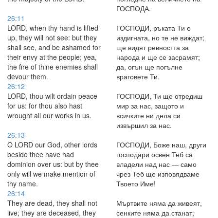
ГОСПОДА.
26:11
LORD, when thy hand is lifted
ГОСПОДИ, ръката Ти е
up, they will not see: but they
издигната, но те не виждат;
shall see, and be ashamed for
ще видят ревността за
their envy at the people; yea,
народа и ще се засрамят;
the fire of thine enemies shall
да, огън ще погълне
devour them.
враговете Ти.
26:12
LORD, thou wilt ordain peace
ГОСПОДИ, Ти ще отредиш
for us: for thou also hast
мир за нас, защото и
wrought all our works in us.
всичките ни дела си
извършил за нас.
26:13
O LORD our God, other lords
ГОСПОДИ, Боже наш, други
beside thee have had
господари освен Теб са
dominion over us: but by thee
владели над нас — само
only will we make mention of
чрез Теб ще изповядваме
thy name.
Твоето Име!
26:14
They are dead, they shall not
Мъртвите няма да живеят,
live; they are deceased, they
сенките няма да станат;