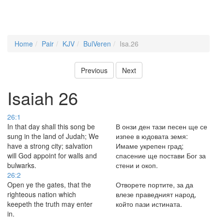
Home
Pair
KJV
BulVeren
Isa.26
Previous
Next
Isaiah 26
26:1
In that day shall this song be
В онзи ден тази песен ще се
sung in the land of Judah; We
изпее в юдовата земя:
have a strong city; salvation
Имаме укрепен град;
will God appoint for walls and
спасение ще постави Бог за
bulwarks.
стени и окоп.
26:2
Open ye the gates, that the
Отворете портите, за да
righteous nation which
влезе праведният народ,
keepeth the truth may enter
който пази истината.
in.