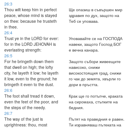
26:3
Thou wilt keep him in perfect
Ще опазиш в съвършен мир
peace, whose mind is stayed
здравия по дух, защото на
on thee: because he trusteth
Теб се уповава.
in thee.
26:4
Trust ye in the LORD for ever:
Уповавайте се на ГОСПОДА
for in the LORD JEHOVAH is
навеки, защото Господ БОГ
everlasting strength:
е вечна канара.
26:5
For he bringeth down them
Защото събори живеещите
that dwell on high; the lofty
нависоко, снижи
city, he layeth it low; he layeth
високостоящия град, снижи
it low, even to the ground; he
го чак до земята, хвърли го
bringeth it even to the dust.
дори в пръстта.
26:6
The foot shall tread it down,
Крак ще го потъпче, краката
even the feet of the poor, and
на сиромаха, стъпките на
the steps of the needy.
бедния.
26:7
The way of the just is
Пътят на праведния е равен.
uprightness: thou, most
Ти изравняваш пътеката на