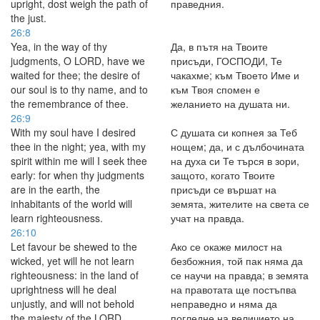
upright, dost weigh the path of
праведния.
the just.
26:8
Yea, in the way of thy
Да, в пътя на Твоите
judgments, O LORD, have we
присъди, ГОСПОДИ, Те
waited for thee; the desire of
чакахме; към Твоето Име и
our soul is to thy name, and to
към Твоя спомен е
the remembrance of thee.
желанието на душата ни.
26:9
With my soul have I desired
С душата си копнея за Теб
thee in the night; yea, with my
нощем; да, и с дълбочината
spirit within me will I seek thee
на духа си Те търся в зори,
early: for when thy judgments
защото, когато Твоите
are in the earth, the
присъди се вършат на
inhabitants of the world will
земята, жителите на света се
learn righteousness.
учат на правда.
26:10
Let favour be shewed to the
Ако се окаже милост на
wicked, yet will he not learn
безбожния, той пак няма да
righteousness: in the land of
се научи на правда; в земята
uprightness will he deal
на правотата ще постъпва
unjustly, and will not behold
неправедно и няма да
the majesty of the LORD.
погледне на величието на