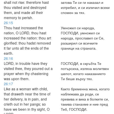
shall not rise: therefore hast
затова Ти си ги наказал и
thou visited and destroyed
изтребил, и си изличил всеки
them, and made all their
спомен за тях.
memory to perish.
26:15
Thou hast increased the
Умножил си народа,
nation, O LORD, thou hast
ГОСПОДИ, умножил си
increased the nation: thou art
народа, прославил си Се,
glorified: thou hadst removed
разширил си всичките
it far unto all the ends of the
граници на страната.
earth.
26:16
LORD, in trouble have they
ГОСПОДИ, в скръбта Те
visited thee, they poured out a
потърсиха, изляха молитвен
prayer when thy chastening
шепот, когато наказанието
was upon them.
Ти беше върху тях.
26:17
Like as a woman with child,
Както бременна жена, когато
that draweth near the time of
наближава да роди, се
her delivery, is in pain, and
превива и вика в болките си,
crieth out in her pangs; so
такива станахме и ние пред
have we been in thy sight, O
Теб, ГОСПОДИ.