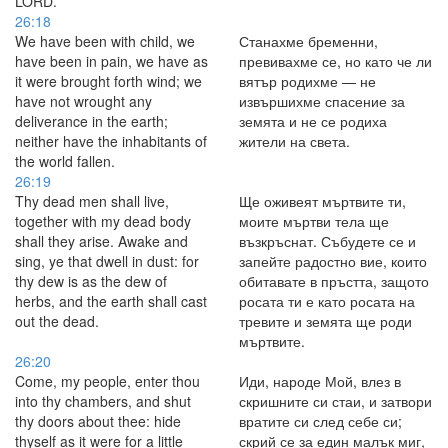
LORD.
26:18
We have been with child, we
Станахме бременни,
have been in pain, we have as
превивахме се, но като че ли
it were brought forth wind; we
вятър родихме — не
have not wrought any
извършихме спасение за
deliverance in the earth;
земята и не се родиха
neither have the inhabitants of
жители на света.
the world fallen.
26:19
Thy dead men shall live,
Ще оживеят мъртвите ти,
together with my dead body
моите мъртви тела ще
shall they arise. Awake and
възкръснат. Събудете се и
sing, ye that dwell in dust: for
запейте радостно вие, които
thy dew is as the dew of
обитавате в пръстта, защото
herbs, and the earth shall cast
росата ти е като росата на
out the dead.
тревите и земята ще роди
мъртвите.
26:20
Come, my people, enter thou
Иди, народе Мой, влез в
into thy chambers, and shut
скришните си стаи, и затвори
thy doors about thee: hide
вратите си след себе си;
thyself as it were for a little
скрий се за един малък миг,