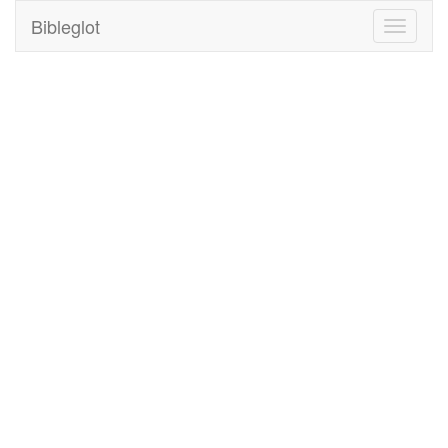
Bibleglot
Toggle
navigati