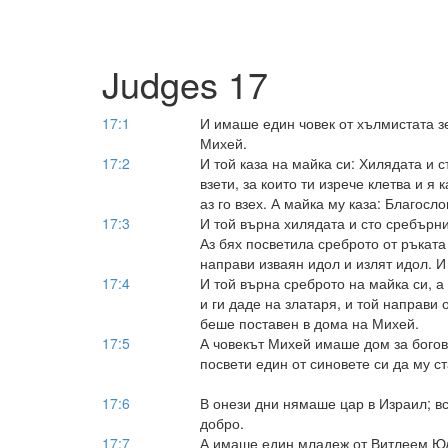
Judges 17
17:1
И имаше един човек от хълмистата з
Михей.
17:2
И той каза на майка си: Хилядата и с
взети, за които ти изрече клетва и я 
аз го взех. А майка му каза: Благос
17:3
И той върна хилядата и сто сребърни
Аз бях посветила среброто от ръкат
направи изваян идол и излят идол. И 
17:4
И той върна среброто на майка си, а
и ги даде на златаря, и той направи о
беше поставен в дома на Михей.
17:5
А човекът Михей имаше дом за богов
посвети един от синовете си да му с
17:6
В онези дни нямаше цар в Израил; в
добро.
17:7
А имаше един младеж от Витлеем Юд