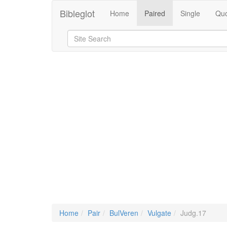
Bibleglot
Home
Paired
Single
Quo
Home
Pair
BulVeren
Vulgate
Judg.17