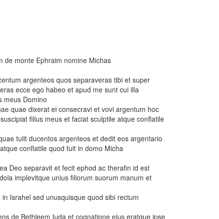
dam de monte Ephraim nomine Michas
e centum argenteos quos separaveras tibi et super
eras ecce ego habeo et apud me sunt cui illa
ius meus Domino
uae quae dixerat ei consecravi et vovi argentum hoc
cipiat filius meus et faciat sculptile atque conflatile
 quae tulit ducentos argenteos et dedit eos argentario
e atque conflatile quod fuit in domo Micha
a Deo separavit et fecit ephod ac therafin id est
dola implevitque unius filiorum suorum manum et
rex in Israhel sed unusquisque quod sibi rectum
cens de Bethleem Iuda et cognatione eius eratque ipse