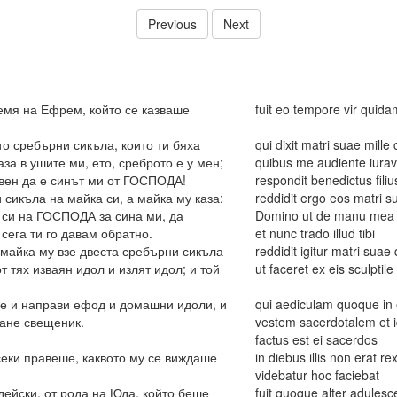
Previous
Next
емя на Ефрем, който се казваше
fuit eo tempore vir qui
то сребърни сикъла, които ти бяха
qui dixit matri suae mill
каза в ушите ми, ето, среброто е у мен;
quibus me audiente iurav
ловен да е синът ми от ГОСПОДА!
respondit benedictus fil
 сикъла на майка си, а майка му каза:
reddidit ergo eos matri s
а си на ГОСПОДА за сина ми, да
Domino ut de manu mea sus
сега ти го давам обратно.
et nunc trado illud tibi
 майка му взе двеста сребърни сикъла
reddidit igitur matri suae
т тях изваян идол и излят идол; и той
ut faceret ex eis sculptil
е и направи ефод и домашни идоли, и
qui aediculam quoque in e
тане свещеник.
vestem sacerdotalem et i
factus est ei sacerdos
секи правеше, каквото му се виждаше
in diebus illis non erat 
videbatur hoc faciebat
ейски, от рода на Юда, който беше
fuit quoque alter adules