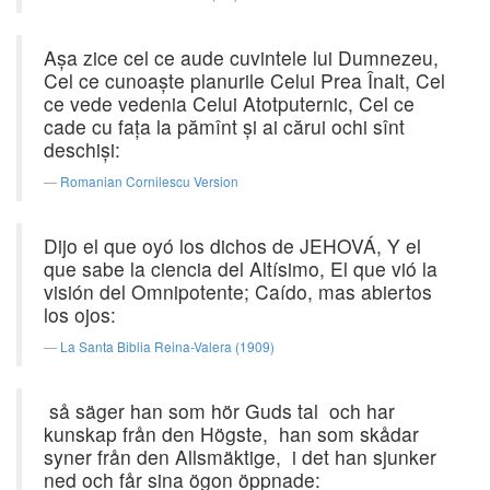
Aşa zice cel ce aude cuvintele lui Dumnezeu,
Cel ce cunoaşte planurile Celui Prea Înalt, Cel
ce vede vedenia Celui Atotputernic, Cel ce
cade cu faţa la pămînt şi ai cărui ochi sînt
deschişi:
Romanian Cornilescu Version
Dijo el que oyó los dichos de JEHOVÁ, Y el
que sabe la ciencia del Altísimo, El que vió la
visión del Omnipotente; Caído, mas abiertos
los ojos:
La Santa Biblia Reina-Valera (1909)
så säger han som hör Guds tal och har
kunskap från den Högste, han som skådar
syner från den Allsmäktige, i det han sjunker
ned och får sina ögon öppnade: