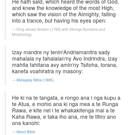
He hath said, which heard the words of God,
and knew the knowledge of the most High,
which saw the vision of the Almighty, falling
into a trance, but having his eyes open:
King James Version (1769) with Strongs Numbers and
Morphology
Izay mandre ny tenin'Andriamanitra sady
mahalala ny fahalalan'ny Avo Indrindra, izay
mahita fahitana avy amin'ny Tsitoha, torana,
kanefa voahiratra ny masony:
Malagasy Bible (1865)
He ki na te tangata, e rongo ana i nga kupu a
te Atua, e mohio ana ki nga mea a te Runga
Rawa, e kite nei i te whakakitenga mai a te
Kaha Rawa, e taka iho ana, me te titiro ano
ona kanohi:
Maori Bible