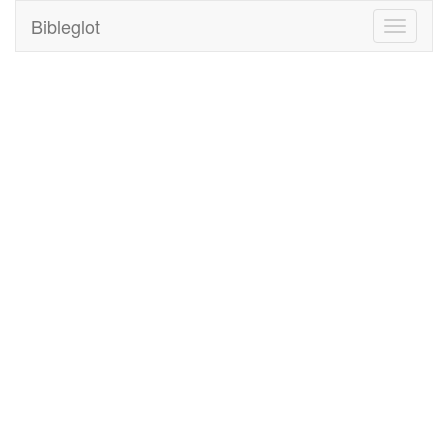
Bibleglot
Toggle
navigati