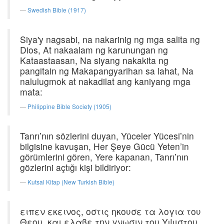
Swedish Bible (1917)
Siya'y nagsabi, na nakarinig ng mga salita ng
Dios, At nakaalam ng karunungan ng
Kataastaasan, Na siyang nakakita ng
pangitain ng Makapangyarihan sa lahat, Na
nalulugmok at nakadilat ang kaniyang mga
mata:
Philippine Bible Society (1905)
Tanrı’nın sözlerini duyan, Yüceler Yücesi’nin
bilgisine kavuşan, Her Şeye Gücü Yeten’in
görümlerini gören, Yere kapanan, Tanrı’nın
gözlerini açtığı kişi bildiriyor:
Kutsal Kitap (New Turkish Bible)
ειπεν εκεινος, οστις ηκουσε τα λογια του
Θεου, και ελαβε την γνωσιν του Υψιστου,