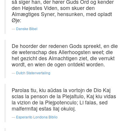
så siger han, der hører Guds Ord og kender
den Højestes Viden, som skuer den
Almægtiges Syner, hensunken, med opladt
Øje:
Danske Bibel
De hoorder der redenen Gods spreekt, en die
de wetenschap des Allerhoogsten weet; die
het gezicht des Almachtigen ziet, die verrukt
wordt, en wien de ogen ontdekt worden.
Dutch Statenvertaling
Parolas tiu, kiu aŭdas la vortojn de Dio Kaj
scias la penson de la Plejaltulo, Kaj kiu vidas
la vizion de la Plejpotenculo; Li falas, sed
malfermitaj estas liaj okuloj.
Esperanto Londona Biblio