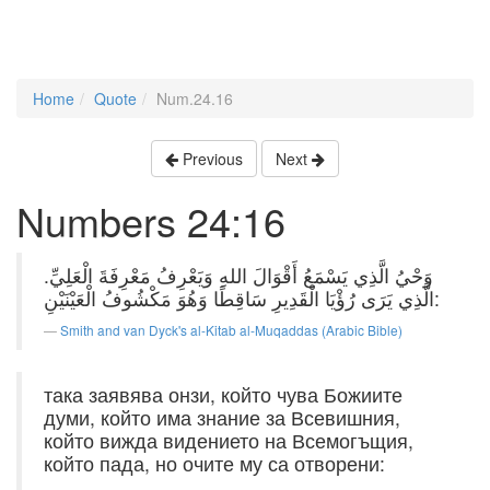
Home
Quote
Num.24.16
Previous
Next
Numbers 24:16
وَحْيُ الَّذِي يَسْمَعُ أَقْوَالَ اللهِ وَيَعْرِفُ مَعْرِفَةَ الْعَلِيِّ.
الَّذِي يَرَى رُؤْيَا الْقَدِيرِ سَاقِطًا وَهُوَ مَكْشُوفُ الْعَيْنَيْنِ:
Smith and van Dyck's al-Kitab al-Muqaddas (Arabic Bible)
така заявява онзи, който чува Божиите
думи, който има знание за Всевишния,
който вижда видението на Всемогъщия,
който пада, но очите му са отворени: