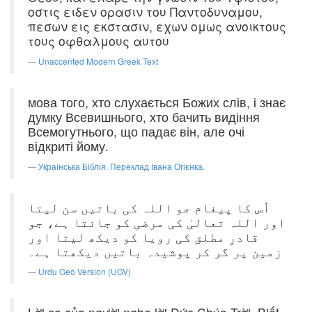
οστις ειδεν ορασιν του Παντοδυναμου,
πεσων εις εκστασιν, εχων ομως ανοικτους
τους οφθαλμους αυτου
Unaccented Modern Greek Text
мова того, хто слухається Божих слів, і знає
думку Всевишнього, хто бачить видіння
Всемогутнього, що падає він, але очі
відкриті йому.
Українська Біблія. Переклад Івана Огієнка.
اُس کا پیغام جو اللہ کی باتیں سن لیتا
اور اللہ تعالیٰ کی مرضی کو جانتا ہے، جو
قادرِ مطلق کی رویا کو دیکھ لیتا اور
زمین پر گر کر پوشیدہ باتیں دیکھتا ہے۔
Urdu Geo Version (UGV)