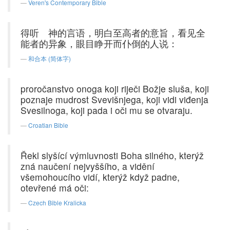
Veren's Contemporary Bible
得听 神的言语，明白至高者的意旨，看见全
能者的异象，眼目睁开而仆倒的人说：
和合本 (简体字)
proročanstvo onoga koji riječi Božje sluša, koji
poznaje mudrost Svevišnjega, koji vidi viđenja
Svesilnoga, koji pada i oči mu se otvaraju.
Croatian Bible
Řekl slyšící výmluvnosti Boha silného, kterýž
zná naučení nejvyššího, a vidění
všemohoucího vidí, kterýž když padne,
otevřené má oči:
Czech Bible Kralicka