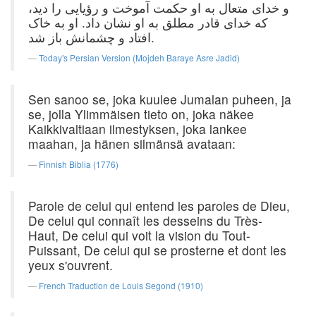
و خدای متعال به او حکمت آموخت و رؤیایی را دید،
که خدای قادر مطلق به او نشان داد. او به خاک
افتاد و چشمانش باز شد.
Today's Persian Version (Mojdeh Baraye Asre Jadid)
Sen sanoo se, joka kuulee Jumalan puheen, ja
se, jolla Ylimmäisen tieto on, joka näkee
Kaikkivaltiaan ilmestyksen, joka lankee
maahan, ja hänen silmänsä avataan:
Finnish Biblia (1776)
Parole de celui qui entend les paroles de Dieu,
De celui qui connaît les desseins du Très-
Haut, De celui qui voit la vision du Tout-
Puissant, De celui qui se prosterne et dont les
yeux s'ouvrent.
French Traduction de Louis Segond (1910)