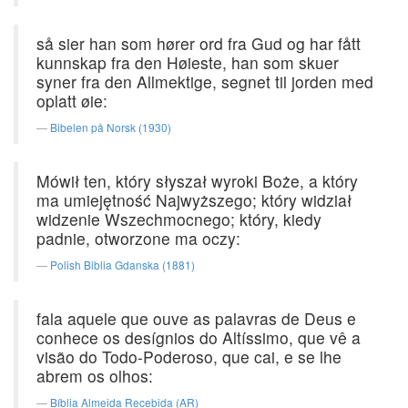
så sier han som hører ord fra Gud og har fått
kunnskap fra den Høieste, han som skuer
syner fra den Allmektige, segnet til jorden med
oplatt øie:
Bibelen på Norsk (1930)
Mówił ten, który słyszał wyroki Boże, a który
ma umiejętność Najwyższego; który widział
widzenie Wszechmocnego; który, kiedy
padnie, otworzone ma oczy:
Polish Biblia Gdanska (1881)
fala aquele que ouve as palavras de Deus e
conhece os desígnios do Altíssimo, que vê a
visão do Todo-Poderoso, que cai, e se lhe
abrem os olhos:
Bíblia Almeida Recebida (AR)