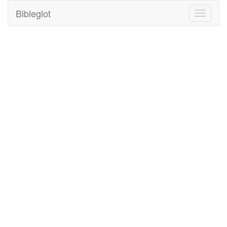
Bibleglot
Toggle
navigati