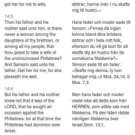
get her for me to wife.
döttrar; henne mån I nu skaffa
mig till hustru.»
14:3
Then his father and his
Hans fader och moder sade till
mother said unto him, Is there
honom: »Finnes då ingen
never a woman among the
kvinna bland dina bröders
daughters of thy brethren, or
döttrar och i hela mitt folk,
among all my people, that
eftersom du vill gå bort för att
thou goest to take a wife of
skaffa dig en hustru från de
the uncircumcised Philistines?
oomskurna filistéerna?»
And Samson said unto his
Simson sade till sin fader:
father, Get her for me; for she
»Skaffa mig denna, ty hon
pleaseth me well.
behagar mig.»2 Mos. 34,16. 5
Mos. 7,3.
14:4
But his father and his mother
Men hans fader och moder
knew not that it was of the
visste icke att detta kom från
LORD, that he sought an
HERREN, som sökte sak med
occasion against the
filistéerna. På den tiden rådde
Philistines: for at that time the
nämligen filistéerna över
Philistines had dominion over
Israel.Dom. 13,1.
Israel.