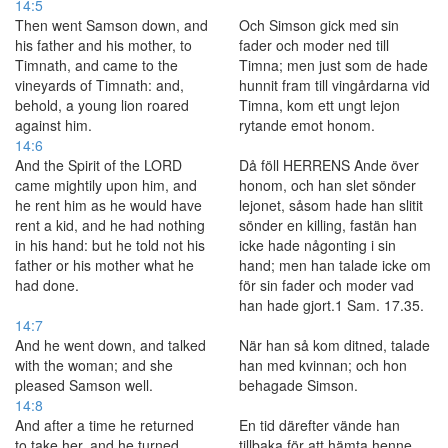
14:5
Then went Samson down, and
Och Simson gick med sin
his father and his mother, to
fader och moder ned till
Timnath, and came to the
Timna; men just som de hade
vineyards of Timnath: and,
hunnit fram till vingårdarna vid
behold, a young lion roared
Timna, kom ett ungt lejon
against him.
rytande emot honom.
14:6
And the Spirit of the LORD
Då föll HERRENS Ande över
came mightily upon him, and
honom, och han slet sönder
he rent him as he would have
lejonet, såsom hade han slitit
rent a kid, and he had nothing
sönder en killing, fastän han
in his hand: but he told not his
icke hade någonting i sin
father or his mother what he
hand; men han talade icke om
had done.
för sin fader och moder vad
han hade gjort.1 Sam. 17.35.
14:7
And he went down, and talked
När han så kom ditned, talade
with the woman; and she
han med kvinnan; och hon
pleased Samson well.
behagade Simson.
14:8
And after a time he returned
En tid därefter vände han
to take her, and he turned
tillbaka för att hämta henne