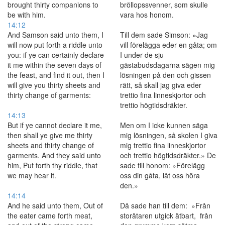
brought thirty companions to
bröllopssvenner, som skulle
be with him.
vara hos honom.
14:12
And Samson said unto them, I
Till dem sade Simson: »Jag
will now put forth a riddle unto
vill förelägga eder en gåta; om
you: if ye can certainly declare
I under de sju
it me within the seven days of
gästabudsdagarna sägen mig
the feast, and find it out, then I
lösningen på den och gissen
will give you thirty sheets and
rätt, så skall jag giva eder
thirty change of garments:
trettio fina linneskjortor och
trettio högtidsdräkter.
14:13
But if ye cannot declare it me,
Men om I icke kunnen säga
then shall ye give me thirty
mig lösningen, så skolen I giva
sheets and thirty change of
mig trettio fina linneskjortor
garments. And they said unto
och trettio högtidsdräkter.» De
him, Put forth thy riddle, that
sade till honom: »Förelägg
we may hear it.
oss din gåta, låt oss höra
den.»
14:14
And he said unto them, Out of
Då sade han till dem: »Från
the eater came forth meat,
storätaren utgick ätbart, från