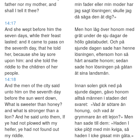
father nor my mother, and
min fader eller min moder har
shall I tell it thee?
jag sagt lösningen; skulle jag
då säga den åt dig?»
14:17
And she wept before him the
Men hon låg över honom med
seven days, while their feast
gråt under de sju dagar de
lasted: and it came to pass on
höllo gästabudet. Och på
the seventh day, that he told
sjunde dagen sade han henne
her, because she lay sore
lösningen, eftersom hon så
upon him: and she told the
hårt ansatte honom; sedan
riddle to the children of her
sade hon lösningen på gåtan
people.
åt sina landsmän.
14:18
And the men of the city said
Innan solen gick ned på
unto him on the seventh day
sjunde dagen, gåvo honom
before the sun went down,
alltså männen i staden det
What is sweeter than honey?
svaret: »Vad är sötare än
and what is stronger than a
honung, och vad är
lion? And he said unto them, If
grymmare än ett lejon?» Men
ye had not plowed with my
han sade till dem: »Haden I
heifer, ye had not found out
icke plöjt med min kviga, så
my riddle.
haden I icke gissat min gåta.»