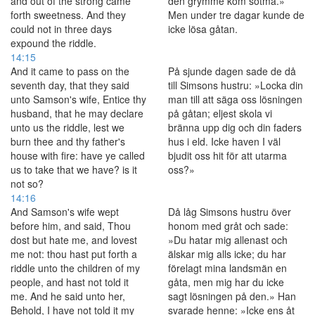
and out of the strong came
den grymme kom sötma.»
forth sweetness. And they
Men under tre dagar kunde de
could not in three days
icke lösa gåtan.
expound the riddle.
14:15
And it came to pass on the
På sjunde dagen sade de då
seventh day, that they said
till Simsons hustru: »Locka din
unto Samson's wife, Entice thy
man till att säga oss lösningen
husband, that he may declare
på gåtan; eljest skola vi
unto us the riddle, lest we
bränna upp dig och din faders
burn thee and thy father's
hus i eld. Icke haven I väl
house with fire: have ye called
bjudit oss hit för att utarma
us to take that we have? is it
oss?»
not so?
14:16
And Samson's wife wept
Då låg Simsons hustru över
before him, and said, Thou
honom med gråt och sade:
dost but hate me, and lovest
»Du hatar mig allenast och
me not: thou hast put forth a
älskar mig alls icke; du har
riddle unto the children of my
förelagt mina landsmän en
people, and hast not told it
gåta, men mig har du icke
me. And he said unto her,
sagt lösningen på den.» Han
Behold, I have not told it my
svarade henne: »Icke ens åt