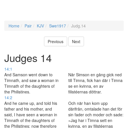
Home
Pair
KJV
Swe1917
Judg.14
Previous
Next
Judges 14
14:1
And Samson went down to
När Simson en gång gick ned
Timnath, and saw a woman in
till Timna, fick han där i Timna
Timnath of the daughters of
se en kvinna, en av
the Philistines.
filistéernas döttrar.
14:2
And he came up, and told his
Och när han kom upp
father and his mother, and
därifrån, omtalade han det för
said, I have seen a woman in
sin fader och moder och sade:
Timnath of the daughters of
»Jag har i Timna sett en
the Philistines: now therefore
kvinna, en av filistéernas