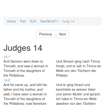
Home
Pair
KJV
GerElb1871
Judg.14
Previous
Next
Judges 14
14:1
And Samson went down to
Und Simson ging nach Timna
Timnath, and saw a woman in
hinab; und er sah in Timna ein
Timnath of the daughters of
Weib von den Töchtern der
the Philistines.
Philister.
14:2
And he came up, and told his
Und er ging hinauf und
father and his mother, and
berichtete es seinem Vater
said, I have seen a woman in
und seiner Mutter und sprach:
Timnath of the daughters of
Ich habe in Timna ein Weib
the Philistines: now therefore
gesehen von den Töchtern