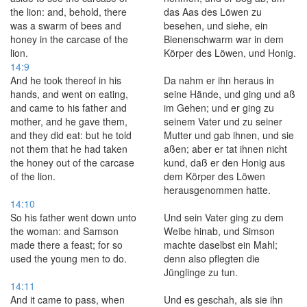
the lion: and, behold, there
das Aas des Löwen zu
was a swarm of bees and
besehen, und siehe, ein
honey in the carcase of the
Bienenschwarm war in dem
lion.
Körper des Löwen, und Honig.
14:9
And he took thereof in his
Da nahm er ihn heraus in
hands, and went on eating,
seine Hände, und ging und aß
and came to his father and
im Gehen; und er ging zu
mother, and he gave them,
seinem Vater und zu seiner
and they did eat: but he told
Mutter und gab ihnen, und sie
not them that he had taken
aßen; aber er tat ihnen nicht
the honey out of the carcase
kund, daß er den Honig aus
of the lion.
dem Körper des Löwen
herausgenommen hatte.
14:10
So his father went down unto
Und sein Vater ging zu dem
the woman: and Samson
Weibe hinab, und Simson
made there a feast; for so
machte daselbst ein Mahl;
used the young men to do.
denn also pflegten die
Jünglinge zu tun.
14:11
And it came to pass, when
Und es geschah, als sie ihn