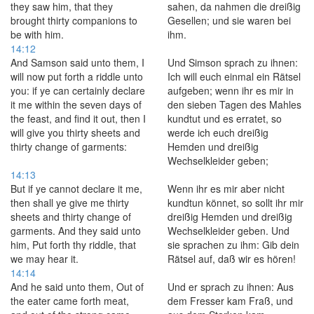
they saw him, that they
sahen, da nahmen die dreißig
brought thirty companions to
Gesellen; und sie waren bei
be with him.
ihm.
14:12
And Samson said unto them, I
Und Simson sprach zu ihnen:
will now put forth a riddle unto
Ich will euch einmal ein Rätsel
you: if ye can certainly declare
aufgeben; wenn ihr es mir in
it me within the seven days of
den sieben Tagen des Mahles
the feast, and find it out, then I
kundtut und es erratet, so
will give you thirty sheets and
werde ich euch dreißig
thirty change of garments:
Hemden und dreißig
Wechselkleider geben;
14:13
But if ye cannot declare it me,
Wenn ihr es mir aber nicht
then shall ye give me thirty
kundtun könnet, so sollt ihr mir
sheets and thirty change of
dreißig Hemden und dreißig
garments. And they said unto
Wechselkleider geben. Und
him, Put forth thy riddle, that
sie sprachen zu ihm: Gib dein
we may hear it.
Rätsel auf, daß wir es hören!
14:14
And he said unto them, Out of
Und er sprach zu ihnen: Aus
the eater came forth meat,
dem Fresser kam Fraß, und