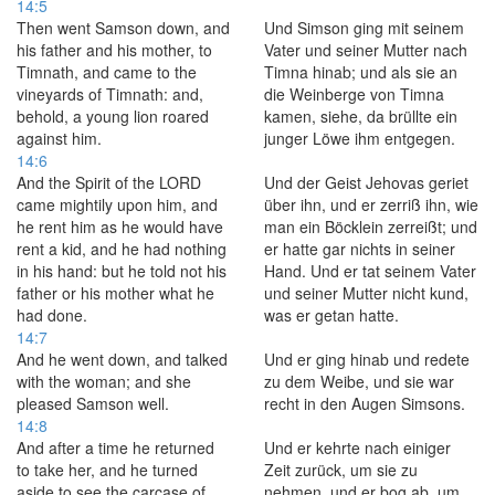
14:5
Then went Samson down, and
Und Simson ging mit seinem
his father and his mother, to
Vater und seiner Mutter nach
Timnath, and came to the
Timna hinab; und als sie an
vineyards of Timnath: and,
die Weinberge von Timna
behold, a young lion roared
kamen, siehe, da brüllte ein
against him.
junger Löwe ihm entgegen.
14:6
And the Spirit of the LORD
Und der Geist Jehovas geriet
came mightily upon him, and
über ihn, und er zerriß ihn, wie
he rent him as he would have
man ein Böcklein zerreißt; und
rent a kid, and he had nothing
er hatte gar nichts in seiner
in his hand: but he told not his
Hand. Und er tat seinem Vater
father or his mother what he
und seiner Mutter nicht kund,
had done.
was er getan hatte.
14:7
And he went down, and talked
Und er ging hinab und redete
with the woman; and she
zu dem Weibe, und sie war
pleased Samson well.
recht in den Augen Simsons.
14:8
And after a time he returned
Und er kehrte nach einiger
to take her, and he turned
Zeit zurück, um sie zu
aside to see the carcase of
nehmen, und er bog ab, um