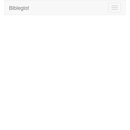
Bibleglot
Toggle
navigati