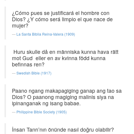
¿Cómo pues se justificará el hombre con
Dios? ¿Y cómo será limpio el que nace de
mujer?
La Santa Biblia Reina-Valera (1909)
Huru skulle då en människa kunna hava rätt
mot Gud eller en av kvinna född kunna
befinnas ren?
Swedish Bible (1917)
Paano ngang makapagiging ganap ang tao sa
Dios? O paanong magiging malinis siya na
ipinanganak ng isang babae.
Philippine Bible Society (1905)
İnsan Tanrı’nın önünde nasıl doğru olabilir?