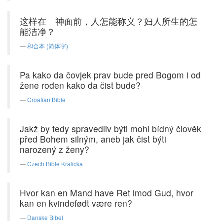
这样在 神面前，人怎能称义？妇人所生的怎
能洁净？
和合本 (简体字)
Pa kako da čovjek prav bude pred Bogom i od
žene rođen kako da čist bude?
Croatian Bible
Jakž by tedy spravedliv býti mohl bídný člověk
před Bohem silným, aneb jak čist býti
narozený z ženy?
Czech Bible Kralicka
Hvor kan en Mand have Ret imod Gud, hvor
kan en kvindefødt være ren?
Danske Bibel