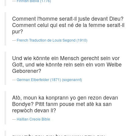
Finnish Biblia (1776)
Comment l'homme serait-il juste devant Dieu?
Comment celui qui est né de la femme serait-il
pur?
French Traduction de Louis Segond (1910)
Und wie könnte ein Mensch gerecht sein vor
Gott, und wie könnte rein sein ein vom Weibe
Geborener?
German Elberfelder (1871) (sogenannt)
Atò, moun ka konprann yo gen rezon devan
Bondye? Pitit fanm pouse met atè ka san
repwòch devan li?
Haitian Creole Bible