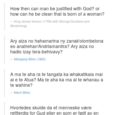
How then can man be justified with God? or
how can he be clean that is born of a woman?
King James Version (1769) with Strongs Numbers and
Morphology
Ary aiza no hahamarina ny zanak'olombelona
eo anatrehan'Andriamanitra? Ary aiza no
hadio izay tera-behivavy?
Malagasy Bible (1865)
A ma te aha ra te tangata ka whakatikaia mai
ai e te Atua? Ma te aha ka ma ai te whanau a
te wahine?
Maori Bible
Hvorledes skulde da et menneske være
rettferdig for Gud eller en som er født av en