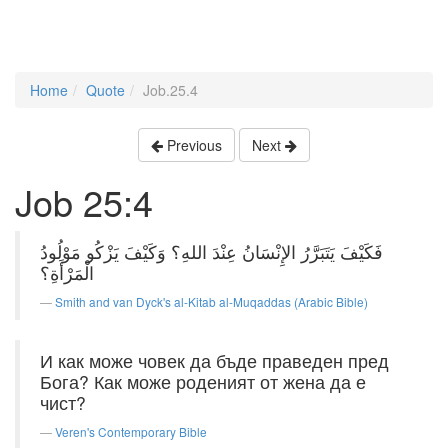
Home
Quote
Job.25.4
Previous
Next
Job 25:4
فَكَيْفَ يَتَبَرَّرُ الإِنْسَانُ عِنْدَ اللهِ؟ وَكَيْفَ يَزْكُو مَوْلُودُ
الْمَرْأَةِ؟
Smith and van Dyck's al-Kitab al-Muqaddas (Arabic Bible)
И как може човек да бъде праведен пред
Бога? Как може роденият от жена да е
чист?
Veren's Contemporary Bible