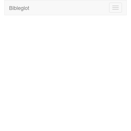
Bibleglot
Toggle
navigati