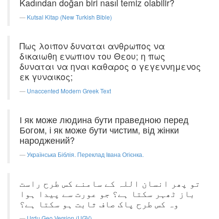
Kadından doğan biri nasıl temiz olabilir?
Kutsal Kitap (New Turkish Bible)
Πως λοιπον δυναται ανθρωπος να
δικαιωθη ενωπιον του Θεου; η πως
δυναται να ηναι καθαρος ο γεγεννημενος
εκ γυναικος;
Unaccented Modern Greek Text
І як може людина бути праведною перед
Богом, і як може бути чистим, від жінки
народжений?
Українська Біблія. Переклад Івана Огієнка.
تو پھر انسان اللہ کے سامنے کس طرح راست
باز ٹھہر سکتا ہے؟ جو عورت سے پیدا ہوا
وہ کس طرح پاک صاف ثابت ہو سکتا ہے؟
Urdu Geo Version (UGV)