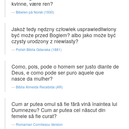
kvinne, være ren?
Bibelen på Norsk (1930)
Jakoż tedy nędzny człowiek usprawiedliwiony
być może przed Bogiem? albo jako może być
czysty urodzony z niewiasty?
Polish Biblia Gdanska (1881)
Como, pois, pode o homem ser justo diante de
Deus, e como pode ser puro aquele que
nasce da mulher?
Bíblia Almeida Recebida (AR)
Cum ar putea omul să fie fără vină înaintea lui
Dumnezeu? Cum ar putea cel născut din
femeie să fie curat?
Romanian Cornilescu Version