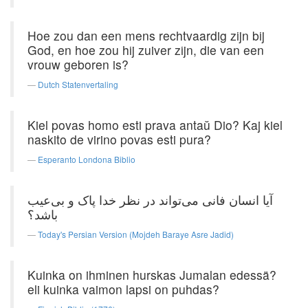
Hoe zou dan een mens rechtvaardig zijn bij
God, en hoe zou hij zuiver zijn, die van een
vrouw geboren is?
Dutch Statenvertaling
Kiel povas homo esti prava antaŭ Dio? Kaj kiel
naskito de virino povas esti pura?
Esperanto Londona Biblio
آیا انسان فانی می‌تواند در نظر خدا پاک و بی‌عیب
باشد؟
Today's Persian Version (Mojdeh Baraye Asre Jadid)
Kuinka on ihminen hurskas Jumalan edessä?
eli kuinka vaimon lapsi on puhdas?