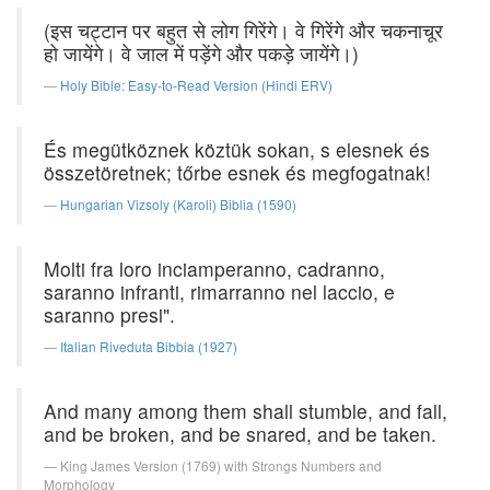
(इस चट्टान पर बहुत से लोग गिरेंगे। वे गिरेंगे और चकनाचूर
हो जायेंगे। वे जाल में पड़ेंगे और पकड़े जायेंगे।)
Holy Bible: Easy-to-Read Version (Hindi ERV)
És megütköznek köztük sokan, s elesnek és
összetöretnek; tőrbe esnek és megfogatnak!
Hungarian Vizsoly (Karoli) Biblia (1590)
Molti fra loro inciamperanno, cadranno,
saranno infranti, rimarranno nel laccio, e
saranno presi".
Italian Riveduta Bibbia (1927)
And many among them shall stumble, and fall,
and be broken, and be snared, and be taken.
King James Version (1769) with Strongs Numbers and
Morphology