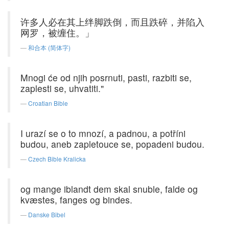
许多人必在其上绊脚跌倒，而且跌碎，并陷入
网罗，被缠住。」
和合本 (简体字)
Mnogi će od njih posrnuti, pasti, razbiti se,
zaplesti se, uhvatiti."
Croatian Bible
I urazí se o to mnozí, a padnou, a potříni
budou, aneb zapletouce se, popadeni budou.
Czech Bible Kralicka
og mange iblandt dem skal snuble, falde og
kvæstes, fanges og bindes.
Danske Bibel