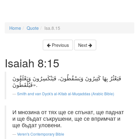
Home
Quote
Isa.8.15
Previous
Next
Isaiah 8:15
فَيَعْثُرُ بِهَا كَثِيرُونَ وَيَسْقُطُونَ، فَيَنْكَسِرُونَ وَيَعْلَقُونَ
فَيُلْقَطُونَ».
Smith and van Dyck's al-Kitab al-Muqaddas (Arabic Bible)
И мнозина от тях ще се спънат, ще паднат
и ще бъдат съкрушени, ще се впримчат и
ще бъдат уловени.
Veren's Contemporary Bible