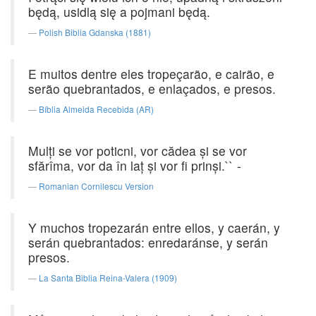
będą, usidlą się a pojmani będą.
Polish Biblia Gdanska (1881)
E muitos dentre eles tropeçarão, e cairão, e
serão quebrantados, e enlaçados, e presos.
Bíblia Almeida Recebida (AR)
Mulţi se vor poticni, vor cădea şi se vor
sfărîma, vor da în laţ şi vor fi prinşi.`` -
Romanian Cornilescu Version
Y muchos tropezarán entre ellos, y caerán, y
serán quebrantados: enredaránse, y serán
presos.
La Santa Biblia Reina-Valera (1909)