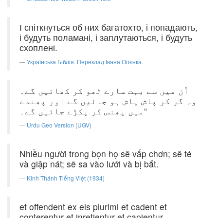
І спіткнуться об них багатохто, і попадають,
і будуть поламані, і заплутаються, і будуть
схоплені.
Українська Біблія. Переклад Івана Огієнка.
اُن میں سے بہت سارے ٹھو کر کھائیں گے۔
وہ گر کر پاش پاش ہو جائیں گے اور پھندے
میں پھنس کر پکڑے جائیں گے۔“
Urdu Geo Version (UGV)
Nhiều người trong bọn họ sẽ vấp chơn; sẽ té
và giập nát; sẽ sa vào lưới và bị bắt.
Kinh Thánh Tiếng Việt (1934)
et offendent ex eis plurimi et cadent et
conterentur et inretientur et capientur