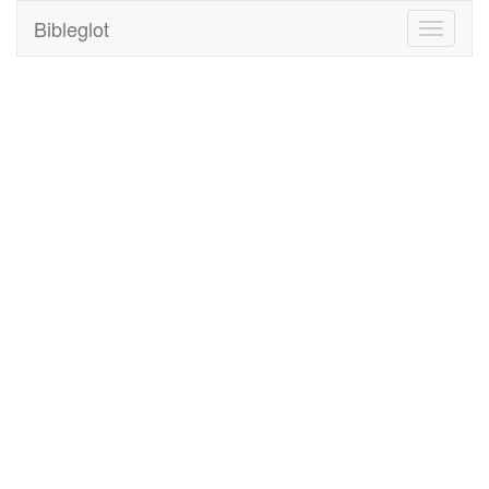
Bibleglot
Toggle
navigati