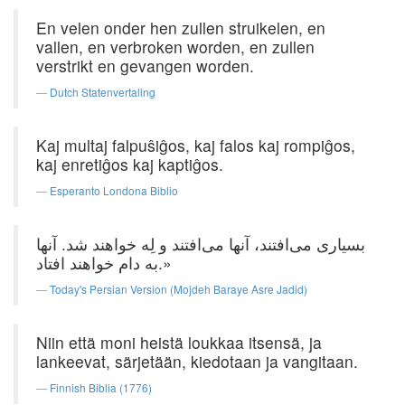
En velen onder hen zullen struikelen, en
vallen, en verbroken worden, en zullen
verstrikt en gevangen worden.
Dutch Statenvertaling
Kaj multaj falpuŝiĝos, kaj falos kaj rompiĝos,
kaj enretiĝos kaj kaptiĝos.
Esperanto Londona Biblio
بسیاری می‌افتند، آنها می‌افتند و لِه خواهند شد. آنها
به دام خواهند افتاد.»
Today's Persian Version (Mojdeh Baraye Asre Jadid)
Niin että moni heistä loukkaa itsensä, ja
lankeevat, särjetään, kiedotaan ja vangitaan.
Finnish Biblia (1776)