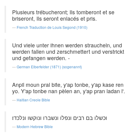
Plusieurs trébucheront; Ils tomberont et se
briseront, Ils seront enlacés et pris.
French Traduction de Louis Segond (1910)
Und viele unter ihnen werden straucheln, und
werden fallen und zerschmettert und verstrickt
und gefangen werden. -
German Elberfelder (1871) (sogenannt)
Anpil moun pral bite, y'ap tonbe, y'ap kase ren
yo. Y'ap tonbe nan pèlen an, y'ap pran ladan l'.
Haitian Creole Bible
וכשלו בם רבים ונפלו ונשברו ונוקשו ונלכדו׃
Modern Hebrew Bible