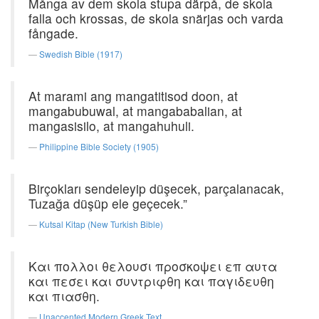
Många av dem skola stupa därpå, de skola
falla och krossas, de skola snärjas och varda
fångade.
Swedish Bible (1917)
At marami ang mangatitisod doon, at
mangabubuwal, at mangababalian, at
mangasisilo, at mangahuhuli.
Philippine Bible Society (1905)
Birçokları sendeleyip düşecek, parçalanacak,
Tuzağa düşüp ele geçecek.”
Kutsal Kitap (New Turkish Bible)
Και πολλοι θελουσι προσκοψει επ αυτα
και πεσει και συντριφθη και παγιδευθη
και πιασθη.
Unaccented Modern Greek Text