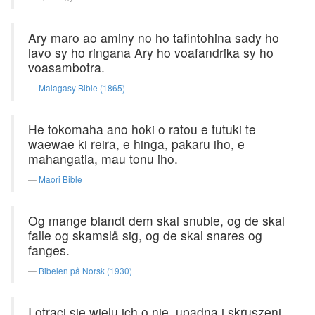
Ary maro ao aminy no ho tafintohina sady ho
lavo sy ho ringana Ary ho voafandrika sy ho
voasambotra.
Malagasy Bible (1865)
He tokomaha ano hoki o ratou e tutuki te
waewae ki reira, e hinga, pakaru iho, e
mahangatia, mau tonu iho.
Maori Bible
Og mange blandt dem skal snuble, og de skal
falle og skamslå sig, og de skal snares og
fanges.
Bibelen på Norsk (1930)
I otrąci się wielu ich o nie, upadną i skruszeni