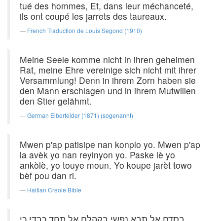
tué des hommes, Et, dans leur méchanceté,
ils ont coupé les jarrets des taureaux.
French Traduction de Louis Segond (1910)
Meine Seele komme nicht in ihren geheimen
Rat, meine Ehre vereinige sich nicht mit ihrer
Versammlung! Denn in ihrem Zorn haben sie
den Mann erschlagen und in ihrem Mutwillen
den Stier gelähmt.
German Elberfelder (1871) (sogenannt)
Mwen p'ap patisipe nan konplo yo. Mwen p'ap
la avèk yo nan reyinyon yo. Paske lè yo
ankòlè, yo touye moun. Yo koupe jarèt towo
bèf pou dan ri.
Haitian Creole Bible
בסדם אל תבא נפשי בקהלם אל תחד כבדי כי