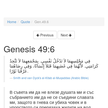
Home
Quote
Gen.49.6
Previous
Next
Genesis 49:6
فِي مَجْلِسِهِمَا لاَ تَدْخُلُ نَفْسِي. بِمَجْمَعِهِمَا لاَ تَتَّحِدُ
كَرَامَتِي. لأَنَّهُمَا فِي غَضَبِهِمَا قَتَلاَ إِنْسَانًا، وَفِي رِضَاهُمَا
عَرْقَبَا ثَوْرًا.
Smith and van Dyck's al-Kitab al-Muqaddas (Arabic Bible)
В съвета им да не влезе душата ми и със
събранието им да не се съедини славата
ми, защото в гнева си убиха човек и в
упорството си прерязаха жилите на вол.