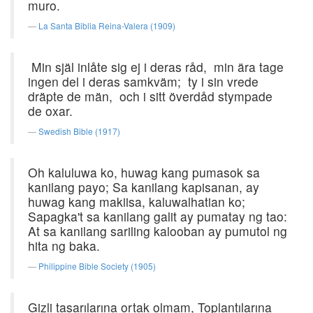
muro.
La Santa Biblia Reina-Valera (1909)
Min själ inlåte sig ej i deras råd, min ära tage
ingen del i deras samkväm; ty i sin vrede
dräpte de män, och i sitt överdåd stympade
de oxar.
Swedish Bible (1917)
Oh kaluluwa ko, huwag kang pumasok sa
kanilang payo; Sa kanilang kapisanan, ay
huwag kang makiisa, kaluwalhatian ko;
Sapagka't sa kanilang galit ay pumatay ng tao:
At sa kanilang sariling kalooban ay pumutol ng
hita ng baka.
Philippine Bible Society (1905)
Gizli tasarılarına ortak olmam, Toplantılarına