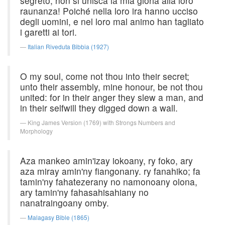
segreto, non si unisca la mia gloria alla loro
raunanza! Poiché nella loro ira hanno ucciso
degli uomini, e nel loro mal animo han tagliato
i garetti ai tori.
Italian Riveduta Bibbia (1927)
O my soul, come not thou into their secret;
unto their assembly, mine honour, be not thou
united: for in their anger they slew a man, and
in their selfwill they digged down a wall.
King James Version (1769) with Strongs Numbers and
Morphology
Aza mankeo amin'izay iokoany, ry foko, ary
aza miray amin'ny fiangonany. ry fanahiko; fa
tamin'ny fahatezerany no namonoany olona,
ary tamin'ny fahasahisahiany no
nanatraingoany omby.
Malagasy Bible (1865)