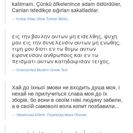
katılmam. Çünkü öfkelenince adam öldürdüler,
Canları istedikçe sığırları sakatladılar.
Kutsal Kitap (New Turkish Bible)
εις την βουλην αυτων μη εισελθης, ψυχη
μου εις την συνελευσιν αυτων μη ενωθης,
τιμη μου διοτι εν τω θυμω αυτων
εφονευσαν ανθρωπους και εν τω
πεισματι αυτων κατηδαφισαν τειχος.
Unaccented Modern Greek Text
Хай до їхньої змови не входить душа моя, і
нехай не прилучиться слава моя до їх
зборів, бо вони в своїм гніві людину забили,
а в своїй самоволі вола копит позбавили...
Українська Біблія. Переклад Івана Огієнка.
میری جان نہ اُن کی مجلس میں شامل اور نہ