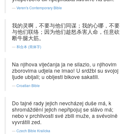
Veren's Contemporary Bible
我的灵啊，不要与他们同谋；我的心哪，不要
与他们联络；因为他们趁怒杀害人命，任意砍
断牛腿大筋。
和合本 (简体字)
Na njihova vijećanja ja ne silazio, u njihovim
zborovima udjela ne imao! U srdžbi su svojoj
ljude ubijali; u obijesti bikove sakatili.
Croatian Bible
Do tajné rady jejich nevcházej duše má, k
shromáždění jejich nepřipojuj se slávo má;
nebo v prchlivosti své zbili muže, a svévolně
vyvrátili zed.
Czech Bible Kralicka