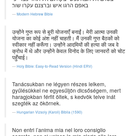
באפם הרגו איש וברצנם עקרו שור׃
Modern Hebrew Bible
उन्होंने गुप्त रूप से बुरी योजनाएँ बनाईं। मेरी आत्मा उनकी
योजना का कोई अंश नहीं चाहती। मैं उनकी गुप्त बैठकों को
स्वीकार नहीं करूँगा। उन्होंने आदमियों की हत्या की जब वे
क्रोध में थे और उन्होंने केवल विनोद के लिए जानवरों को चोट
पहुँचाई।
Holy Bible: Easy-to-Read Version (Hindi ERV)
Tanácsukban ne légyen részes lelkem,
gyűlésükkel ne egyesűljön dicsőségem, mert
haragjokban férfit öltek, s kedvök telve inát
szegték az ökörnek.
Hungarian Vizsoly (Karoli) Biblia (1590)
Non entri l’anima mia nel loro consiglio