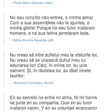
Polish Biblia Gdanska (1881)
No seu concílio não entres, ó minha alma!
Com a sua assembleia não te ajuntes, ó
minha glória! Porque no seu furor mataram
homens, e na sua teima jarretaram bois.
Bíblia Almeida Recebida (AR)
Nu vreau să intre sufletul meu la sfaturile lor,
Nu vreau să se unească duhul meu cu
adunarea lor! Căci, în mînia lor, au ucis
oameni, Şi, în răutatea lor, au tăiat vinele
taurilor.
Romanian Cornilescu Version
En su secreto no entre mi alma, Ni mi honra
se junte en su compañía; Que en su furor
mataron varón, Y en su voluntad arrancaron