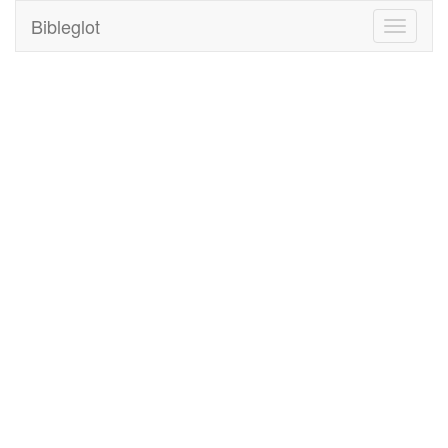
Bibleglot
Toggle
navigati