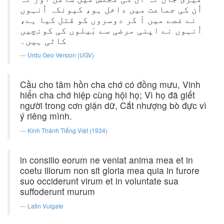
اُن کی جماعت میں داخل ہو، کیونکہ اُنہوں
نے غصے میں آ کر دوسروں کو قتل کیا ہے،
اُنہوں نے اپنی مرضی سے بَیلوں کی کونچیں
کاٹی ہیں۔
Urdu Geo Version (UGV)
Cầu cho tâm hồn cha chớ có đồng mưu, Vinh
hiển cha chớ hiệp cùng hội họ; Vì họ đã giết
người trong cơn giận dữ, Cắt nhượng bò đực vì
ý riêng mình.
Kinh Thánh Tiếng Việt (1934)
in consilio eorum ne veniat anima mea et in
coetu illorum non sit gloria mea quia in furore
suo occiderunt virum et in voluntate sua
suffoderunt murum
Latin Vulgate