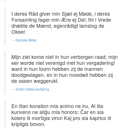
I deres Råd giver min Sjæl ej Møde, i deres
Forsamling tager min Ære ej Del; thi i Vrede
dræbte de Mænd, egenrådigt lamslog de
Okser.
Danske Bibel
Mijn ziel kome niet in hun verborgen raad; mijn
eer worde niet verenigd met hun vergadering!
want in hun toorn hebben zij de mannen
doodgeslagen, en in hun moedwil hebben zij
de ossen weggerukt.
Dutch Statenvertaling
En ilian konsilon mia animo ne iru, Al ilia
kunveno ne aliĝu mia honoro; Ĉar en sia
kolero ili mortigis viron Kaj pro sia kaprico ili
kripligis bovon.