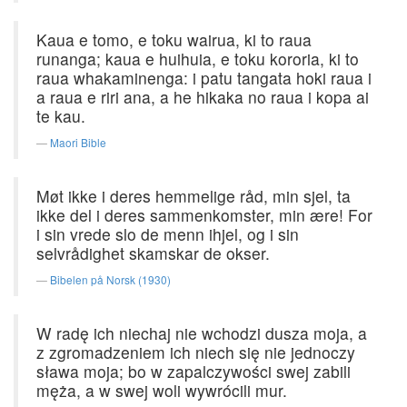
Kaua e tomo, e toku wairua, ki to raua
runanga; kaua e huihuia, e toku kororia, ki to
raua whakaminenga: i patu tangata hoki raua i
a raua e riri ana, a he hikaka no raua i kopa ai
te kau.
Maori Bible
Møt ikke i deres hemmelige råd, min sjel, ta
ikke del i deres sammenkomster, min ære! For
i sin vrede slo de menn ihjel, og i sin
selvrådighet skamskar de okser.
Bibelen på Norsk (1930)
W radę ich niechaj nie wchodzi dusza moja, a
z zgromadzeniem ich niech się nie jednoczy
sława moja; bo w zapalczywości swej zabili
męża, a w swej woli wywrócili mur.