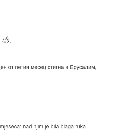
لأَنَّهُ فِي الشَّهْرِ الأَوَّلِ ابْتَدَأَ يَصْعَدُ مِنْ بَابِلَ، وَفِي أَوَّلِ الشَّهْرِ الْخَامِسِ جَاءَ إِلَى أُورُشَلِيمَ حَسَبَ يَدِ اللهِ الصَّالِحَةِ عَلَيْهِ.
ен от петия месец стигна в Ерусалим,
jeseca: nad njim je bila blaga ruka