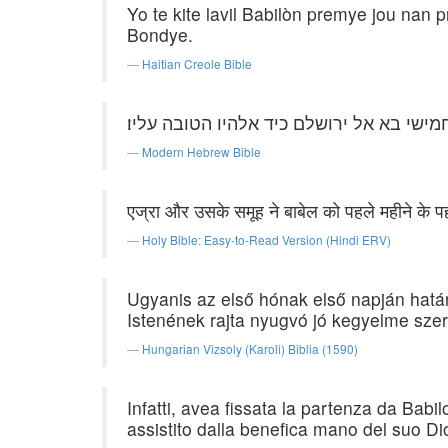
Yo te kite lavil Babilòn premye jou na
Bondye.
Haitian Creole Bible
י בא אל ירושלם כיד אלהיו הטובה עליו׃
Modern Hebrew Bible
एज्रा और उसके समूह ने बाबेल को पहले महीने के प
Holy Bible: Easy-to-Read Version (Hindi ERV)
Ugyanis az első hónak első napján határo
Istenének rajta nyugvó jó kegyelme szeri
Hungarian Vizsoly (Karoli) Biblia (1590)
Infatti, avea fissata la partenza da Bab
assistito dalla benefica mano del suo Di