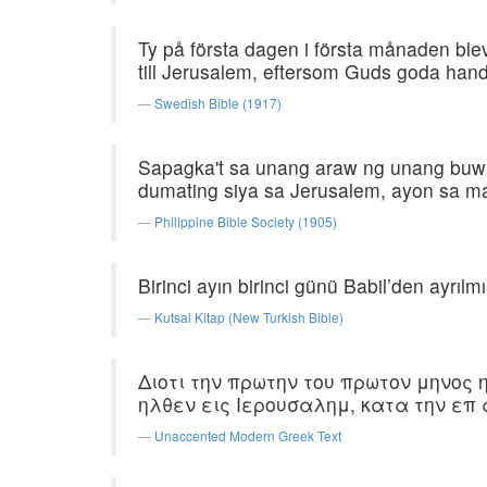
Ty på första dagen i första månaden bl
till Jerusalem, eftersom Guds goda hand
Swedish Bible (1917)
Sapagka't sa unang araw ng unang buwa
dumating siya sa Jerusalem, ayon sa m
Philippine Bible Society (1905)
Birinci ayın birinci günü Babil’den ayrılm
Kutsal Kitap (New Turkish Bible)
Διοτι την πρωτην του πρωτον μηνος
ηλθεν εις Ιερουσαλημ, κατα την επ
Unaccented Modern Greek Text