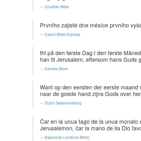
Croatian Bible
Prvního zajisté dne měsíce prvního vyš
Czech Bible Kralicka
thi på den første Dag i den første Mån
han til Jerusalem, eftersom hans Guds
Danske Bibel
Want op den eersten der eerste maand w
naar de goede hand zijns Gods over he
Dutch Statenvertaling
Ĉar en la unua tago de la unua monato es
Jerusalemon, ĉar la mano de lia Dio favor
Esperanto Londona Biblio