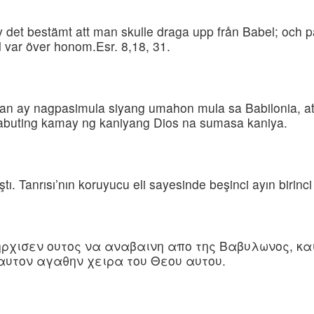
ev det bestämt att man skulle draga upp från Babel; och
 var över honom.Esr. 8,18, 31.
n ay nagpasimula siyang umahon mula sa Babilonia, a
abuting kamay ng kaniyang Dios na sumasa kaniya.
ıştı. Tanrısı’nın koruyucu eli sayesinde beşinci ayın birinc
 ηρχισεν ουτος να αναβαινη απο της Βαβυλωνος, κα
 αυτον αγαθην χειρα του Θεου αυτου.