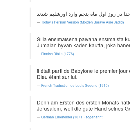
Today's Persian Version (Mojdeh Baraye Asre Jadid)
Sillä ensimäisenä päivänä ensimäistä kuu
Jumalan hyvän käden kautta, joka hänen 
Finnish Biblia (1776)
il était parti de Babylone le premier jou
Dieu étant sur lui.
French Traduction de Louis Segond (1910)
Denn am Ersten des ersten Monats hatte
Jerusalem, weil die gute Hand seines Go
German Elberfelder (1871) (sogenannt)