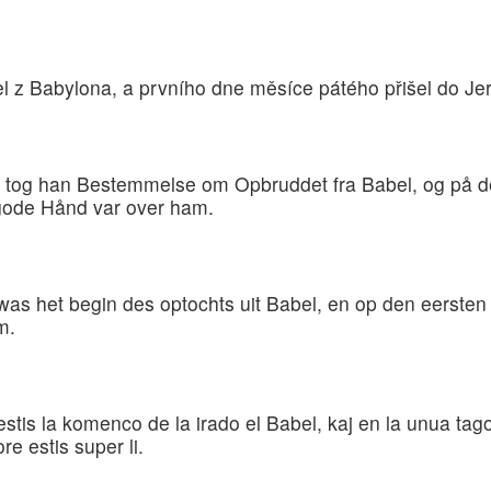
el z Babylona, a prvního dne měsíce pátého přišel do 
ed tog han Bestemmelse om Opbruddet fra Babel, og på 
 gode Hånd var over ham.
as het begin des optochts uit Babel, en op den eersten 
m.
tis la komenco de la irado el Babel, kaj en la unua tago
e estis super li.