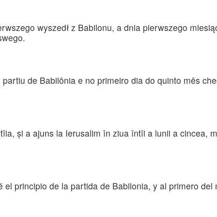
erwszego wyszedł z Babilonu, a dnia pierwszego miesią
swego.
e partiu de Babilônia e no primeiro dia do quinto mês c
întîia, şi a ajuns la Ierusalim în ziua întîi a lunii a cinc
 el principio de la partida de Babilonia, y al primero de