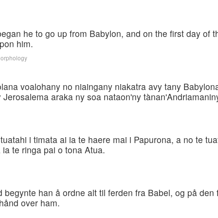
h began he to go up from Babylon, and on the first day of 
upon him.
Morphology
olana voalohany no niaingany niakatra avy tany Babylona
 Jerosalema araka ny soa nataon'ny tànan'Andriamaniny
tuatahi i timata ai ia te haere mai i Papurona, a no te tu
 ia te ringa pai o tona Atua.
 begynte han å ordne alt til ferden fra Babel, og på den
 hånd over ham.