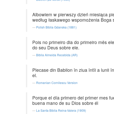
Albowiem w pierwszy dzień miesiąca pi
według łaskawego wspomożenia Boga 
Polish Biblia Gdanska (1881)
Pois no primeiro dia do primeiro mês el
do seu Deus sobre ele.
Bíblia Almeida Recebida (AR)
Plecase din Babilon în ziua întîi a lunii 
el.
Romanian Cornilescu Version
Porque el día primero del primer mes fué
buena mano de su Dios sobre él
La Santa Biblia Reina-Valera (1909)