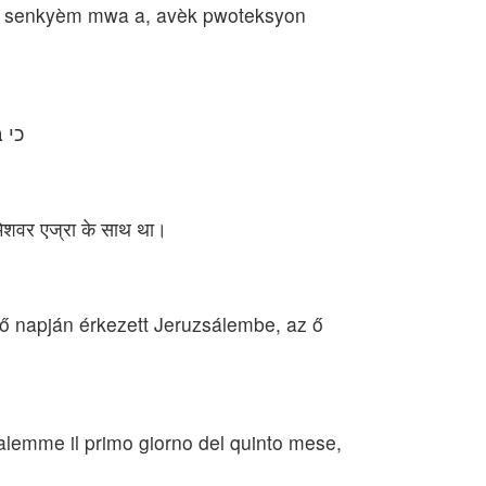
 nan senkyèm mwa a, avèk pwoteksyon
כי 
रमेशवर एज्रा के साथ था।
lső napján érkezett Jeruzsálembe, az ő
usalemme il primo giorno del quinto mese,