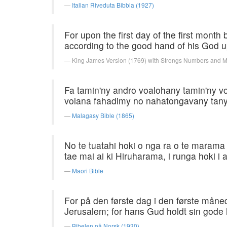
Italian Riveduta Bibbia (1927)
For upon the first day of the first mont
according to the good hand of his God 
King James Version (1769) with Strongs Numbers and 
Fa tamin'ny andro voalohany tamin'ny v
volana fahadimy no nahatongavany tany
Malagasy Bible (1865)
No te tuatahi hoki o nga ra o te marama 
tae mai ai ki Hiruharama, i runga hoki i a
Maori Bible
For på den første dag i den første måned
Jerusalem; for hans Gud holdt sin gode
Bibelen på Norsk (1930)