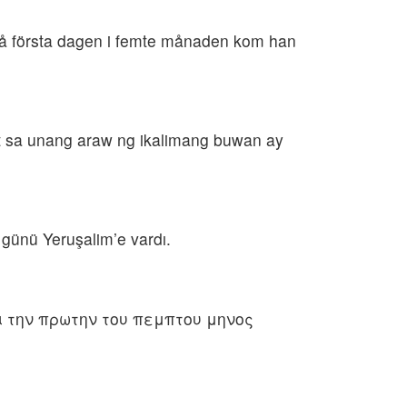
 på första dagen i femte månaden kom han
t sa unang araw ng ikalimang buwan ay
i günü Yeruşalim’e vardı.
ι την πρωτην του πεμπτου μηνος