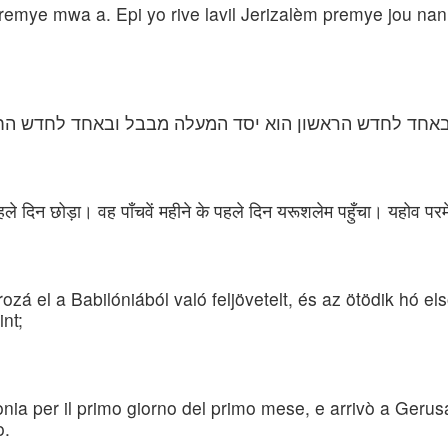
n premye mwa a. Epi yo rive lavil Jerizalèm premye jou
באחד לחדש הראשון הוא יסד המעלה מבבל ובאחד לחדש החמיש
हले दिन छोड़ा। वह पाँचवें महीने के पहले दिन यरूशलेम पहुँचा। यहोव प
zá el a Babilóniából való feljövetelt, és az ötödik hó e
nt;
ilonia per il primo giorno del primo mese, e arrivò a Ger
o.