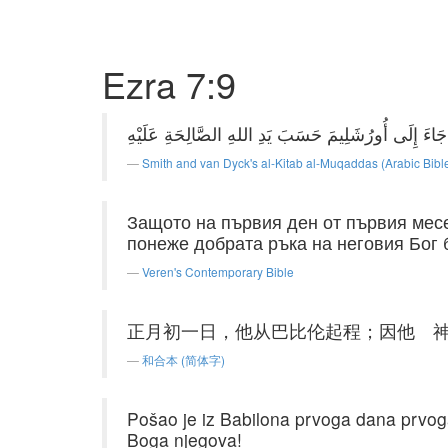
Ezra 7:9
Smith and van Dyck's al-Kitab al-Muqaddas (Arabic Bibl
Защото на първия ден от първия месе
понеже добрата ръка на неговия Бог 
Veren's Contemporary Bible
正月初一日，他从巴比伦起程；因他 
和合本 (简体字)
Pošao je iz Babilona prvoga dana prvog
Boga njegova!