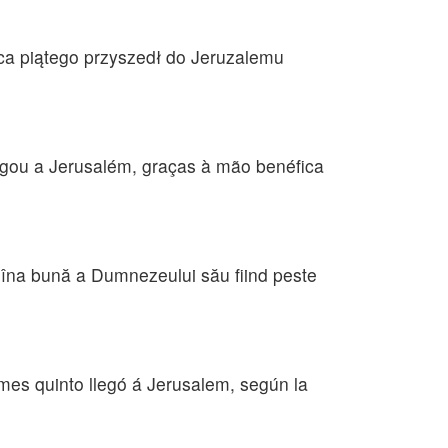
ca piątego przyszedł do Jeruzalemu
hegou a Jerusalém, graças à mão benéfica
ea, mîna bună a Dumnezeului său fiind peste
l mes quinto llegó á Jerusalem, según la