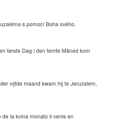
Jeruzaléma s pomocí Boha svého.
den første Dag i den femte Måned kom
der vijfde maand kwam hij te Jeruzalem,
 de la kvina monato li venis en