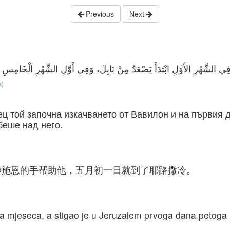
Previous
Next
e)
ц той започна изкачването от Вавилон и на първия д
беше над него.
神施恩的手帮助他，五月初一日就到了耶路撒冷。
a mjeseca, a stigao je u Jeruzalem prvoga dana petoga m