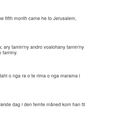
the fifth month came he to Jerusalem,
; ary tamin'ny andro voalohany tamin'ny
 taminy.
atahi o nga ra o te rima o nga marama i
 første dag i den femte måned kom han til