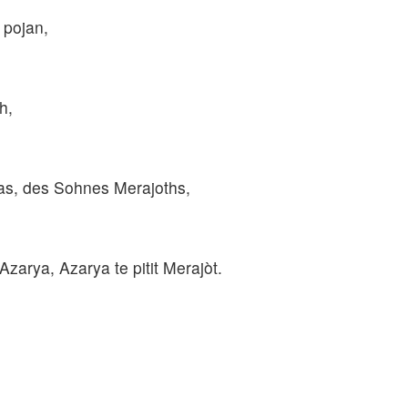
 pojan,
h,
as, des Sohnes Merajoths,
Azarya, Azarya te pitit Merajòt.