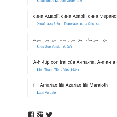
Unaccented Modern Greek Text
сина Амарії, сина Азарії, сина Мерайо
Українська Біблія. Переклад Івана Огієнка.
بن امریاہ بن عزریاہ بن مِرایوت
Urdu Geo Version (UGV)
A-hi-túp con trai của A-ma-ria, A-ma-ria 
Kinh Thánh Tiếng Việt (1934)
filii Amariae filii Azariae filii Maraioth
Latin Vulgate