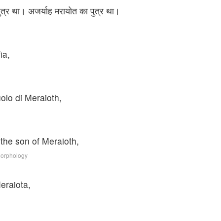
पुत्र था। अजर्याह मरायोत का पुत्र था।
ia,
iuolo di Meraioth,
the son of Meraioth,
Morphology
eraiota,