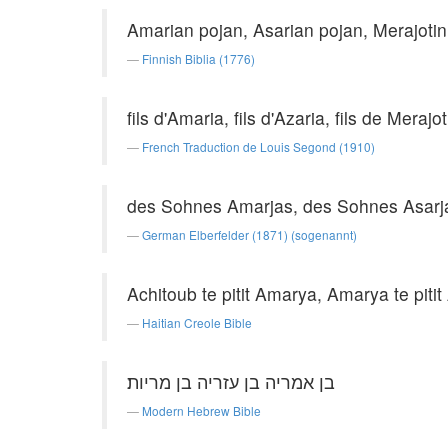
Amarian pojan, Asarian pojan, Merajotin
Finnish Biblia (1776)
fils d'Amaria, fils d'Azaria, fils de Merajot
French Traduction de Louis Segond (1910)
des Sohnes Amarjas, des Sohnes Asarj
German Elberfelder (1871) (sogenannt)
Achitoub te pitit Amarya, Amarya te pitit 
Haitian Creole Bible
בן אמריה בן עזריה בן מריות׃
Modern Hebrew Bible