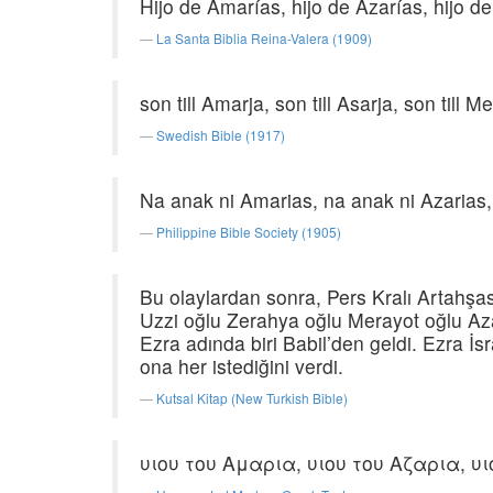
Hijo de Amarías, hijo de Azarías, hijo d
La Santa Biblia Reina-Valera (1909)
son till Amarja, son till Asarja, son till Me
Swedish Bible (1917)
Na anak ni Amarias, na anak ni Azarias,
Philippine Bible Society (1905)
Bu olaylardan sonra, Pers Kralı Artahşa
Uzzi oğlu Zerahya oğlu Merayot oğlu Az
Ezra adında biri Babil’den geldi. Ezra İsr
ona her istediğini verdi.
Kutsal Kitap (New Turkish Bible)
υιου του Αμαρια, υιου του Αζαρια, υ