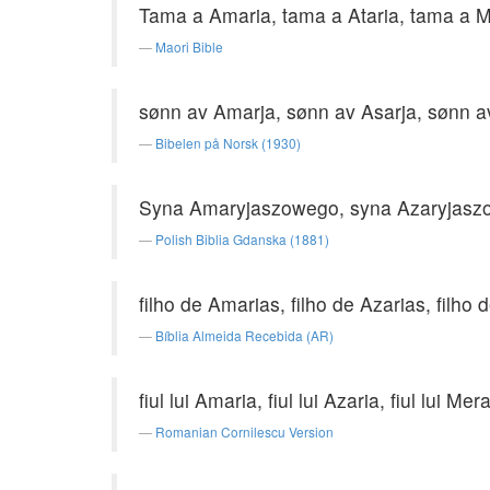
Tama a Amaria, tama a Ataria, tama a M
Maori Bible
sønn av Amarja, sønn av Asarja, sønn a
Bibelen på Norsk (1930)
Syna Amaryjaszowego, syna Azaryjasz
Polish Biblia Gdanska (1881)
filho de Amarias, filho de Azarias, filho 
Bíblia Almeida Recebida (AR)
fiul lui Amaria, fiul lui Azaria, fiul lui Mera
Romanian Cornilescu Version