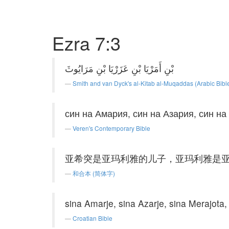
Ezra 7:3
بْنِ أَمَرْيَا بْنِ عَزَرْيَا بْنِ مَرَايُوثَ
Smith and van Dyck's al-Kitab al-Muqaddas (Arabic Bibl
син на Амария, син на Азария, син на
Veren's Contemporary Bible
亚希突是亚玛利雅的儿子，亚玛利雅是
和合本 (简体字)
sina Amarje, sina Azarje, sina Merajota,
Croatian Bible