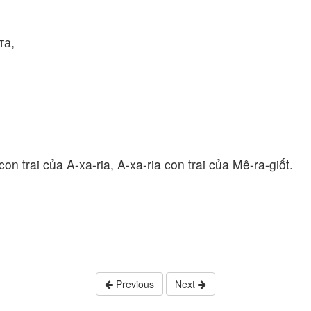
та,
con trai của A-xa-ria, A-xa-ria con trai của Mê-ra-giốt.
Previous
Next