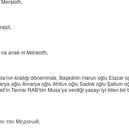
e Meraioth,
rajot,
 na anak ni Meraioth,
sta’nın krallığı döneminde, Başkâhin Harun oğlu Elazar o
arya oğlu Amarya oğlu Ahituv oğlu Sadok oğlu Şallum oğ
ail’in Tanrısı RAB’bin Musa’ya verdiği yasayı iyi bilen bir 
ιου του Μεραιωθ,