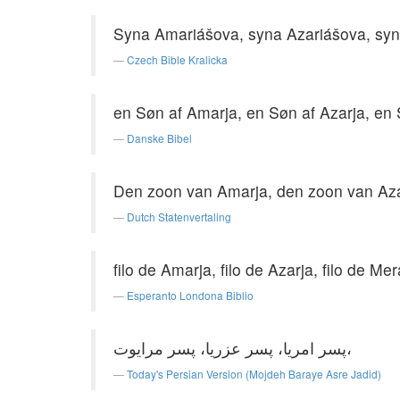
Syna Amariášova, syna Azariášova, syn
Czech Bible Kralicka
en Søn af Amarja, en Søn af Azarja, en 
Danske Bibel
Den zoon van Amarja, den zoon van Aza
Dutch Statenvertaling
filo de Amarja, filo de Azarja, filo de Mer
Esperanto Londona Biblio
پسر امریا، پسر عزریا، پسر مرایوت،
Today's Persian Version (Mojdeh Baraye Asre Jadid)