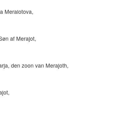
a Meraiotova,
Søn af Merajot,
rja, den zoon van Merajoth,
ajot,