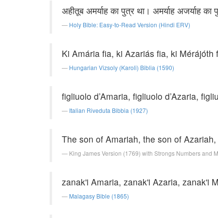
अहीतूब अमर्याह का पुत्र था। अमर्याह अजर्याह का 
Holy Bible: Easy-to-Read Version (Hindi ERV)
Ki Amária fia, ki Azariás fia, ki Mérájóth f
Hungarian Vizsoly (Karoli) Biblia (1590)
figliuolo d’Amaria, figliuolo d’Azaria, figl
Italian Riveduta Bibbia (1927)
The son of Amariah, the son of Azariah, 
King James Version (1769) with Strongs Numbers and 
zanak'i Amaria, zanak'i Azaria, zanak'i M
Malagasy Bible (1865)