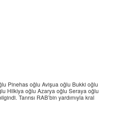
ğlu Pinehas oğlu Avişua oğlu Bukki oğlu
lu Hilkiya oğlu Azarya oğlu Seraya oğlu
bilgindi. Tanrısı RAB’bin yardımıyla kral