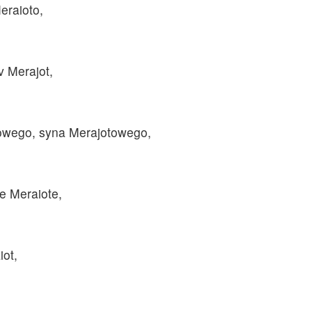
eraioto,
v Merajot,
owego, syna Merajotowego,
de Meraiote,
iot,