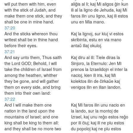
will put them with him, even
aliĝis al li; kaj Mi aligos ĝin kun
with the stick of Judah, and
ili al la ligno de Jehuda, kaj Mi
make them one stick, and they
faros ilin unu ligno, kaj ili estos
shall be one in mine hand.
unu en Mia mano.
37:20
And the sticks whereon thou
Kaj la lignoj, sur kiuj vi estos
writest shall be in thine hand
skribinta, estu en via mano
before their eyes.
antaŭ iliaj okuloj.
37:21
And say unto them, Thus saith
Kaj diru al ili: Tiele diras la
the Lord GOD; Behold, I will
Sinjoro, la Eternulo: Jen Mi
take the children of Israel from
prenos la Izraelidojn el inter la
among the heathen, whither
nacioj, kien ili iris, kaj Mi
they be gone, and will gather
kolektos ilin de ĉirkaŭe kaj
them on every side, and bring
venigos ilin en ilian landon.
them into their own land:
37:22
And I will make them one
Kaj Mi faros ilin unu nacio en
nation in the land upon the
la lando, sur la montoj de
mountains of Israel; and one
Izrael, kaj unu reĝo estos reĝo
king shall be king to them all:
por ili ĉiuj; kaj ili ne plu estos
and they shall be no more two
du popoloj kaj ne plu estos