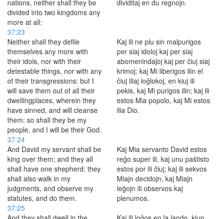
nations, neither shall they be
dividitaj en du regnojn.
divided into two kingdoms any
more at all:
37:23
Neither shall they defile
Kaj ili ne plu sin malpurigos
themselves any more with
per siaj idoloj kaj per siaj
their idols, nor with their
abomenindaĵoj kaj per ĉiuj siaj
detestable things, nor with any
krimoj; kaj Mi liberigos ilin el
of their transgressions: but I
ĉiuj iliaj loĝlokoj, en kiuj ili
will save them out of all their
pekis, kaj Mi purigos ilin; kaj ili
dwellingplaces, wherein they
estos Mia popolo, kaj Mi estos
have sinned, and will cleanse
ilia Dio.
them: so shall they be my
people, and I will be their God.
37:24
And David my servant shall be
Kaj Mia servanto David estos
king over them; and they all
reĝo super ili, kaj unu paŝtisto
shall have one shepherd: they
estos por ili ĉiuj; kaj ili sekvos
shall also walk in my
Miajn decidojn, kaj Miajn
judgments, and observe my
leĝojn ili observos kaj
statutes, and do them.
plenumos.
37:25
And they shall dwell in the
Kaj ili loĝos en la lando, kiun