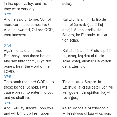
in the open valley; and, lo,
sekaj.
they were very dry.
37:3
And he said unto me, Son of
Kaj Li diris al mi: Ho filo de
man, can these bones live?
homo! ĉu reviviĝos ĉi tiuj
And I answered, O Lord GOD,
ostoj? Mi respondis: Ho
thou knowest.
Sinjoro, ho Eternulo, nur Vi
tion scias.
37:4
Again he said unto me,
Kaj Li diris al mi: Profetu pri ĉi
Prophesy upon these bones,
tiuj ostoj, kaj diru al ili: Ho
and say unto them, O ye dry
sekaj ostoj, aŭskultu la vorton
bones, hear the word of the
de la Eternulo!
LORD.
37:5
Thus saith the Lord GOD unto
Tiele diras la Sinjoro, la
these bones; Behold, I will
Eternulo, al ĉi tiuj ostoj: Jen Mi
cause breath to enter into you,
venigos en vin spiriton, kaj vi
and ye shall live:
reviviĝos;
37:6
And I will lay sinews upon you,
kaj Mi donos al vi tendenojn,
and will bring up flesh upon
Mi kreskigos ĉirkaŭ vi karnon,