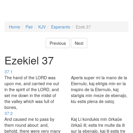
Home
Pair
KJV
Esperanto
Ezek.37
Previous
Next
Ezekiel 37
37:1
The hand of the LORD was
Aperis super mi la mano de la
upon me, and carried me out
Eternulo, kaj elirigis min en la
in the spirit of the LORD, and
inspiro de la Eternulo, kaj
set me down in the midst of
starigis min meze de ebenaĵo,
the valley which was full of
kiu estis plena de ostoj.
bones,
37:2
And caused me to pass by
Kaj Li kondukis min ĉirkaŭe
them round about: and,
ĉirkaŭ ili; estis tre multe da ili
behold, there were very many
sur la ebenaĵo, kaj ili estis tre