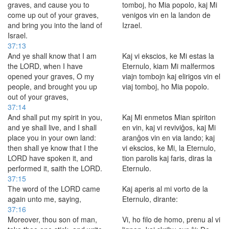
graves, and cause you to
tomboj, ho Mia popolo, kaj Mi
come up out of your graves,
venigos vin en la landon de
and bring you into the land of
Izrael.
Israel.
37:13
And ye shall know that I am
Kaj vi ekscios, ke Mi estas la
the LORD, when I have
Eternulo, kiam Mi malfermos
opened your graves, O my
viajn tombojn kaj elirigos vin el
people, and brought you up
viaj tomboj, ho Mia popolo.
out of your graves,
37:14
And shall put my spirit in you,
Kaj Mi enmetos Mian spiriton
and ye shall live, and I shall
en vin, kaj vi reviviĝos, kaj Mi
place you in your own land:
aranĝos vin en via lando; kaj
then shall ye know that I the
vi ekscios, ke Mi, la Eternulo,
LORD have spoken it, and
tion parolis kaj faris, diras la
performed it, saith the LORD.
Eternulo.
37:15
The word of the LORD came
Kaj aperis al mi vorto de la
again unto me, saying,
Eternulo, dirante:
37:16
Moreover, thou son of man,
Vi, ho filo de homo, prenu al vi