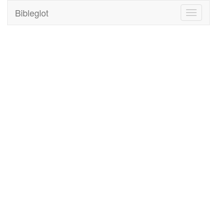
Bibleglot
Toggle
navigati