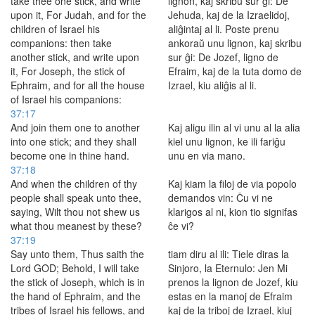
take thee one stick, and write
lignon, kaj skribu sur ĝi: De
upon it, For Judah, and for the
Jehuda, kaj de la Izraelidoj,
children of Israel his
aliĝintaj al li. Poste prenu
companions: then take
ankoraŭ unu lignon, kaj skribu
another stick, and write upon
sur ĝi: De Jozef, ligno de
it, For Joseph, the stick of
Efraim, kaj de la tuta domo de
Ephraim, and for all the house
Izrael, kiu aliĝis al li.
of Israel his companions:
37:17
And join them one to another
Kaj aligu ilin al vi unu al la alia
into one stick; and they shall
kiel unu lignon, ke ili fariĝu
become one in thine hand.
unu en via mano.
37:18
And when the children of thy
Kaj kiam la filoj de via popolo
people shall speak unto thee,
demandos vin: Ĉu vi ne
saying, Wilt thou not shew us
klarigos al ni, kion tio signifas
what thou meanest by these?
ĉe vi?
37:19
Say unto them, Thus saith the
tiam diru al ili: Tiele diras la
Lord GOD; Behold, I will take
Sinjoro, la Eternulo: Jen Mi
the stick of Joseph, which is in
prenos la lignon de Jozef, kiu
the hand of Ephraim, and the
estas en la manoj de Efraim
tribes of Israel his fellows, and
kaj de la triboj de Izrael, kiuj