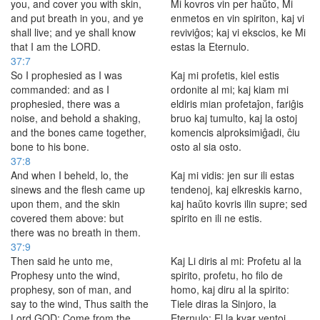
you, and cover you with skin,
Mi kovros vin per haŭto, Mi
and put breath in you, and ye
enmetos en vin spiriton, kaj vi
shall live; and ye shall know
reviviĝos; kaj vi ekscios, ke Mi
that I am the LORD.
estas la Eternulo.
37:7
So I prophesied as I was
Kaj mi profetis, kiel estis
commanded: and as I
ordonite al mi; kaj kiam mi
prophesied, there was a
eldiris mian profetaĵon, fariĝis
noise, and behold a shaking,
bruo kaj tumulto, kaj la ostoj
and the bones came together,
komencis alproksimiĝadi, ĉiu
bone to his bone.
osto al sia osto.
37:8
And when I beheld, lo, the
Kaj mi vidis: jen sur ili estas
sinews and the flesh came up
tendenoj, kaj elkreskis karno,
upon them, and the skin
kaj haŭto kovris ilin supre; sed
covered them above: but
spirito en ili ne estis.
there was no breath in them.
37:9
Then said he unto me,
Kaj Li diris al mi: Profetu al la
Prophesy unto the wind,
spirito, profetu, ho filo de
prophesy, son of man, and
homo, kaj diru al la spirito:
say to the wind, Thus saith the
Tiele diras la Sinjoro, la
Lord GOD; Come from the
Eternulo: El la kvar ventoj