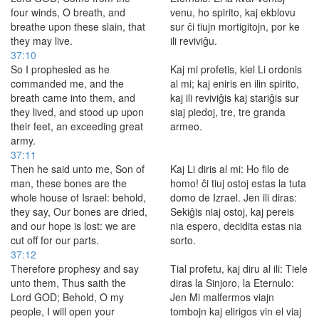
four winds, O breath, and
venu, ho spirito, kaj ekblovu
breathe upon these slain, that
sur ĉi tiujn mortigitojn, por ke
they may live.
ili reviviĝu.
37:10
So I prophesied as he
Kaj mi profetis, kiel Li ordonis
commanded me, and the
al mi; kaj eniris en ilin spirito,
breath came into them, and
kaj ili reviviĝis kaj stariĝis sur
they lived, and stood up upon
siaj piedoj, tre, tre granda
their feet, an exceeding great
armeo.
army.
37:11
Then he said unto me, Son of
Kaj Li diris al mi: Ho filo de
man, these bones are the
homo! ĉi tiuj ostoj estas la tuta
whole house of Israel: behold,
domo de Izrael. Jen ili diras:
they say, Our bones are dried,
Sekiĝis niaj ostoj, kaj pereis
and our hope is lost: we are
nia espero, decidita estas nia
cut off for our parts.
sorto.
37:12
Therefore prophesy and say
Tial profetu, kaj diru al ili: Tiele
unto them, Thus saith the
diras la Sinjoro, la Eternulo:
Lord GOD; Behold, O my
Jen Mi malfermos viajn
people, I will open your
tombojn kaj elirigos vin el viaj