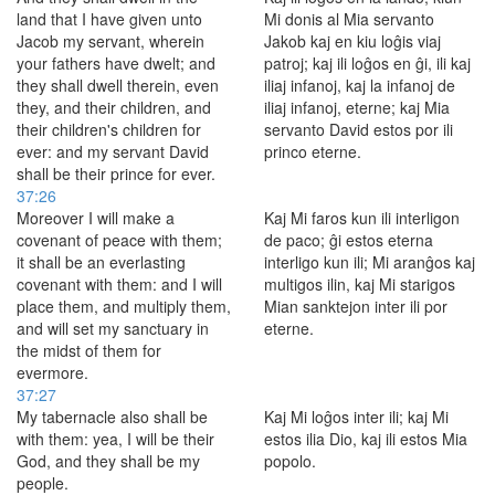
land that I have given unto
Mi donis al Mia servanto
Jacob my servant, wherein
Jakob kaj en kiu loĝis viaj
your fathers have dwelt; and
patroj; kaj ili loĝos en ĝi, ili kaj
they shall dwell therein, even
iliaj infanoj, kaj la infanoj de
they, and their children, and
iliaj infanoj, eterne; kaj Mia
their children's children for
servanto David estos por ili
ever: and my servant David
princo eterne.
shall be their prince for ever.
37:26
Moreover I will make a
Kaj Mi faros kun ili interligon
covenant of peace with them;
de paco; ĝi estos eterna
it shall be an everlasting
interligo kun ili; Mi aranĝos kaj
covenant with them: and I will
multigos ilin, kaj Mi starigos
place them, and multiply them,
Mian sanktejon inter ili por
and will set my sanctuary in
eterne.
the midst of them for
evermore.
37:27
My tabernacle also shall be
Kaj Mi loĝos inter ili; kaj Mi
with them: yea, I will be their
estos ilia Dio, kaj ili estos Mia
God, and they shall be my
popolo.
people.