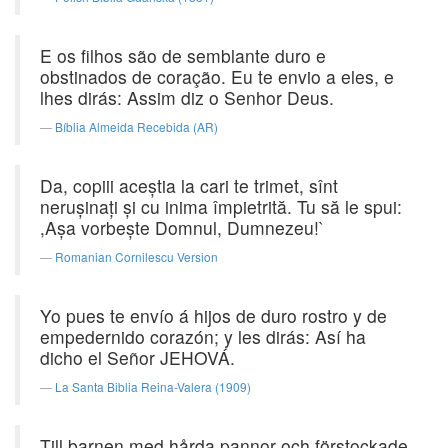
E os filhos são de semblante duro e
obstinados de coração. Eu te envio a eles, e
lhes dirás: Assim diz o Senhor Deus.
Bíblia Almeida Recebida (AR)
Da, copiii aceştia la cari te trimet, sînt
neruşinaţi şi cu inima împietrită. Tu să le spui:
,Aşa vorbeşte Domnul, Dumnezeu!`
Romanian Cornilescu Version
Yo pues te envío á hijos de duro rostro y de
empedernido corazón; y les dirás: Así ha
dicho el Señor JEHOVÁ.
La Santa Biblia Reina-Valera (1909)
Till barnen med hårda pannor och förstockade