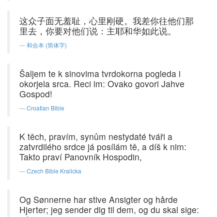
这众子面无羞耻，心里刚硬。我差你往他们那
里去，你要对他们说：主耶和华如此说。
和合本 (简体字)
Šaljem te k sinovima tvrdokorna pogleda i
okorjela srca. Reci im: Ovako govori Jahve
Gospod!
Croatian Bible
K těch, pravím, synům nestydaté tváři a
zatvrdilého srdce já posílám tě, a díš k nim:
Takto praví Panovník Hospodin,
Czech Bible Kralicka
Og Sønnerne har stive Ansigter og hårde
Hjerter; jeg sender dig til dem, og du skal sige: