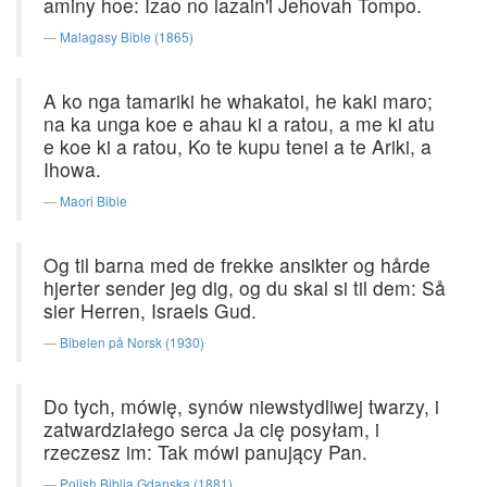
aminy hoe: Izao no lazain'i Jehovah Tompo.
Malagasy Bible (1865)
A ko nga tamariki he whakatoi, he kaki maro;
na ka unga koe e ahau ki a ratou, a me ki atu
e koe ki a ratou, Ko te kupu tenei a te Ariki, a
Ihowa.
Maori Bible
Og til barna med de frekke ansikter og hårde
hjerter sender jeg dig, og du skal si til dem: Så
sier Herren, Israels Gud.
Bibelen på Norsk (1930)
Do tych, mówię, synów niewstydliwej twarzy, i
zatwardziałego serca Ja cię posyłam, i
rzeczesz im: Tak mówi panujący Pan.
Polish Biblia Gdanska (1881)