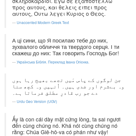
σκληροκαρδιοι. Εγω σε εξαποστελλω
προς αυτους, και θελεις ειπει προς
αυτους, Ουτω λεγει Κυριος ο Θεος.
Unaccented Modern Greek Text
А ці сини, що Я посилаю тебе до них,
зухвалого обличчя та твердого серця. І ти
скажеш до них: Так говорить Господь Бог!
Українська Біблія. Переклад Івана Огієнка.
جن لوگوں کے پاس مَیں تجھے بھیج رہا ہوں
وہ بےشرم اور ضدی ہیں۔ اُنہیں وہ کچھ سنا
دے جو رب قادرِ مطلق فرماتا ہے۔
Urdu Geo Version (UGV)
Ấy là con cái dày mặt cứng lòng, ta sai ngươi
đến cùng chúng nó. Khá nói cùng chúng nó
rằng: Chúa Giê-hô-va có phán như vậy!