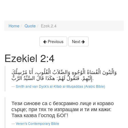
Home
Quote
Ezek.2.4
Previous
Next
Ezekiel 2:4
وَالْبَنُونَ الْقُسَاةُ الْوُجُوهِ وَالصِّلاَبُ الْقُلُوبِ، أَنَا مُرْسِلُكَ
إِلَيْهِمْ. فَتَقُولُ لَهُمْ: هكَذَا قَالَ السَّيِّدُ الرَّبُّ.
Smith and van Dyck's al-Kitab al-Muqaddas (Arabic Bible)
Тези синове са с безсрамно лице и кораво
сърце; при тях те изпращам и ти им кажи:
Така казва Господ БОГ!
Veren's Contemporary Bible