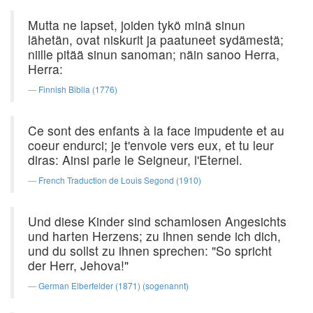
Mutta ne lapset, joiden tykö minä sinun
lähetän, ovat niskurit ja paatuneet sydämestä;
niille pitää sinun sanoman; näin sanoo Herra,
Herra:
Finnish Biblia (1776)
Ce sont des enfants à la face impudente et au
coeur endurci; je t'envoie vers eux, et tu leur
diras: Ainsi parle le Seigneur, l'Eternel.
French Traduction de Louis Segond (1910)
Und diese Kinder sind schamlosen Angesichts
und harten Herzens; zu ihnen sende ich dich,
und du sollst zu ihnen sprechen: "So spricht
der Herr, Jehova!"
German Elberfelder (1871) (sogenannt)