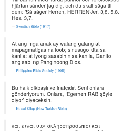
hjärtan sänder jag dig, och du skall säga till
dem: 'Så säger Herren, HERREN'Jer. 3,8. 5,8.
Hes. 3,7.
Swedish Bible (1917)
At ang mga anak ay walang galang at
mapagmatigas na loob; sinusugo kita sa
kanila: at iyong sasabihin sa kanila, Ganito
ang sabi ng Panginoong Dios.
Philippine Bible Society (1905)
Bu halk dikbaşlı ve inatçıdır. Seni onlara
gönderiyorum. Onlara, ‘Egemen RAB şöyle
diyor’ diyeceksin.
Kutsal Kitap (New Turkish Bible)
και ειναι υιοι σκληροπροσωποι και