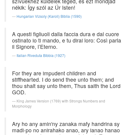
szívűekhez küldelek téged, és ezt mondjad
nékik: Így szól az Úr Isten!
Hungarian Vizsoly (Karoli) Biblia (1590)
A questi figliuoli dalla faccia dura e dal cuore
ostinato io ti mando, e tu dirai loro: Così parla
il Signore, l’Eterno.
Italian Riveduta Bibbia (1927)
For they are impudent children and
stiffhearted. I do send thee unto them; and
thou shalt say unto them, Thus saith the Lord
GOD.
King James Version (1769) with Strongs Numbers and
Morphology
Ary ho any amin'ny zanaka mafy handrina sy
madi-po no anirahako anao, ary ianao hanao