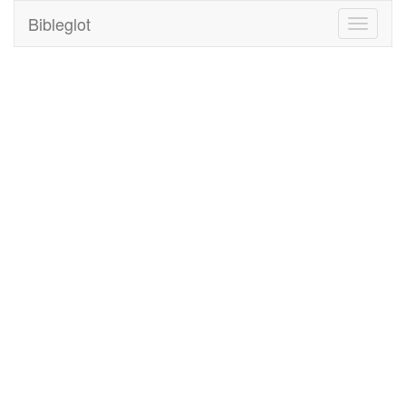
Bibleglot
Toggle
navigati