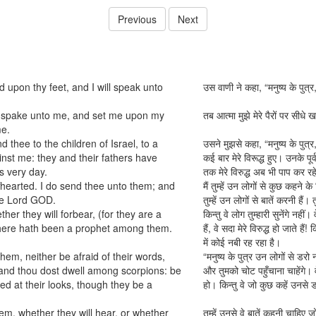
Previous
Next
 upon thy feet, and I will speak unto
उस वाणी ने कहा, “मनुष्य के पुत्र
e spake unto me, and set me upon my
तब आत्मा मुझे मेरे पैरों पर सीधे
me.
thee to the children of Israel, to a
उसने मुझसे कहा, “मनुष्य के पुत्र,
inst me: they and their fathers have
कई बार मेरे विरूद्ध हुए। उनके पूर
s very day.
तक मेरे विरुद्ध अब भी पाप कर रहे
fhearted. I do send thee unto them; and
मैं तुम्हें उन लोगों से कुछ कहने के
the Lord GOD.
तुम्हें उन लोगों से बातें करनी हैं।
her they will forbear, (for they are a
किन्तु वे लोग तुम्हारी सुनेंगे नहीं।
 there hath been a prophet among them.
हैं, वे सदा मेरे विरुद्ध हो जाते ह
में कोई नबी रह रहा है।
hem, neither be afraid of their words,
“मनुष्य के पुत्र उन लोगों से डरो 
 and thou dost dwell among scorpions: be
और तुमको चोट पहुँचाना चाहेंगे। व
ed at their looks, though they be a
हो। किन्तु वे जो कुछ कहें उनसे ड
m, whether they will hear, or whether
तुम्हें उनसे वे बातें कहनी चाहिए जो 