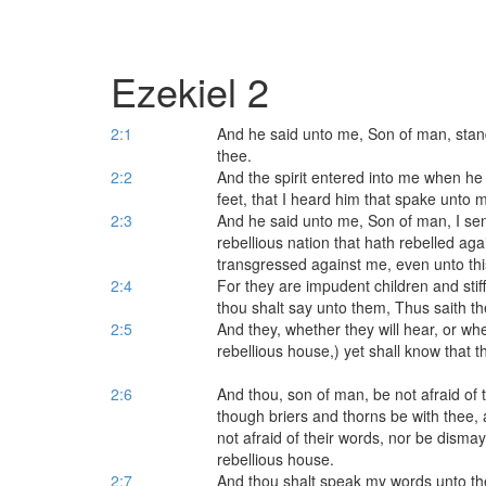
Ezekiel 2
2:1
And he said unto me, Son of man, stand
thee.
2:2
And the spirit entered into me when h
feet, that I heard him that spake unto 
2:3
And he said unto me, Son of man, I send 
rebellious nation that hath rebelled aga
transgressed against me, even unto thi
2:4
For they are impudent children and stif
thou shalt say unto them, Thus saith 
2:5
And they, whether they will hear, or whet
rebellious house,) yet shall know that
2:6
And thou, son of man, be not afraid of t
though briers and thorns be with thee,
not afraid of their words, nor be dismay
rebellious house.
2:7
And thou shalt speak my words unto the