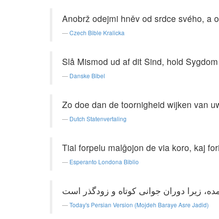
Anobrž odejmi hněv od srdce svého, a od
Czech Bible Kralicka
Slå Mismod ud af dit Sind, hold Sygdom 
Danske Bibel
Zo doe dan de toornigheid wijken van uw
Dutch Statenvertaling
Tial forpelu malĝojon de via koro, kaj fo
Esperanto Londona Biblio
Today's Persian Version (Mojdeh Baraye Asre Jadid)