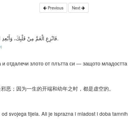
Previous
Next
فَانْزِعِ الْغَمَّ مِنْ قَلْبِكَ، وَأَبْعِدِ الشَّرَّ عَنْ لَحْمِكَ، لأَنَّ الْحَدَاثَةَ وَالشَّبَابَ بَاطِلاَنِ.
e)
 и отдалечи злото от плътта си — защото младостта 
去邪恶；因为一生的开端和幼年之时，都是虚空的。
l od svojega tijela. Ali je isprazna i mladost i doba tamni