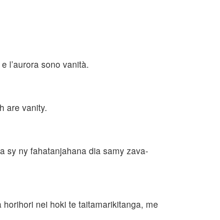
 e l’aurora sono vanità.
h are vanity.
ana sy ny fahatanjahana dia samy zava-
 horihori nei hoki te taitamarikitanga, me