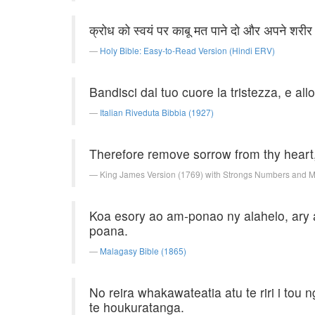
क्रोध को स्वयं पर काबू मत पाने दो और अपने शरी
Holy Bible: Easy-to-Read Version (Hindi ERV)
Bandisci dal tuo cuore la tristezza, e al
Italian Riveduta Bibbia (1927)
Therefore remove sorrow from thy heart, 
King James Version (1769) with Strongs Numbers and 
Koa esory ao am-ponao ny alahelo, ary a
poana.
Malagasy Bible (1865)
No reira whakawateatia atu te riri i tou 
te houkuratanga.