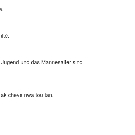
a.
nité.
 Jugend und das Mannesalter sind
n ak cheve nwa tou tan.