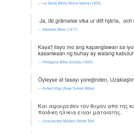
La Santa Biblia Reina-Valera (1909)
Ja, låt grämelse vika ur ditt hjärta, och
Swedish Bible (1917)
Kaya't ilayo mo ang kapanglawan sa iyo
kasariwaan ng buhay ay walang kabulu
Philippine Bible Society (1905)
Öyleyse at tasayı yüreğinden, Uzaklaştır
Kutsal Kitap (New Turkish Bible)
Και αφαιρεσον τον θυμον απο της κα
παιδικη ηλικια ειναι ματαιοτης.
Unaccented Modern Greek Text