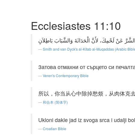
Ecclesiastes 11:10
Smith and van Dyck's al-Kitab al-Muqaddas (Arabic Bibl
Затова отмахни от сърцето си печалта
Veren's Contemporary Bible
所以，你当从心中除掉愁烦，从肉体克
和合本 (简体字)
Ukloni dakle jad iz svoga srca i udalji bo
Croatian Bible