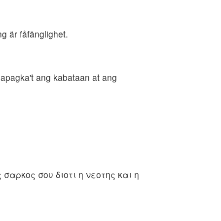
g är fåfänglighet.
sapagka't ang kabataan at ang
σαρκος σου διοτι η νεοτης και η