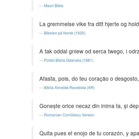
Maori Bible
La gremmelse vike fra ditt hjerte og hol
Bibelen på Norsk (1930)
A tak oddal gniew od serca twego, i odr
Polish Biblia Gdanska (1881)
Afasta, pois, do teu coração o desgosto
Bíblia Almeida Recebida (AR)
Goneşte orice necaz din inima ta, şi depărt
Romanian Cornilescu Version
Quita pues el enojo de tu corazón, y ap