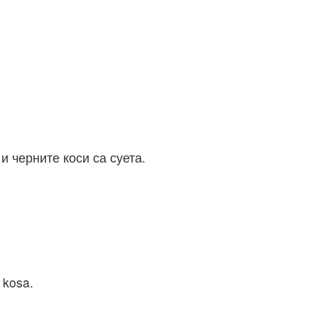
и черните коси са суета.
h kosa.