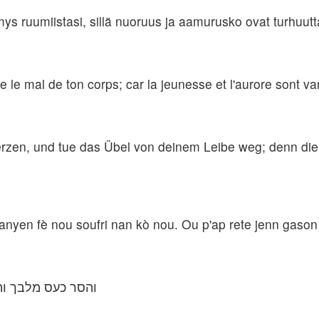
mys ruumiistasi, sillä nuoruus ja aamurusko ovat turhuutt
e le mal de ton corps; car la jeunesse et l'aurore sont va
zen, und tue das Übel von deinem Leibe weg; denn die
e anyen fè nou soufri nan kò nou. Ou p'ap rete jenn gaso
והסר כעס מלבך וה