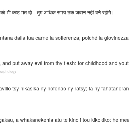
र को भी कष्ट मत दो। तुम अधिक समय तक जवान नहीं बने रहोगे।
lontana dalla tua carne la sofferenza; poiché la giovinezza
and put away evil from thy flesh: for childhood and yout
Morphology
vilio tsy hikasika ny nofonao ny ratsy; fa ny fahatanor
ngakau, a whakanekehia atu te kino i tou kikokiko: he mea