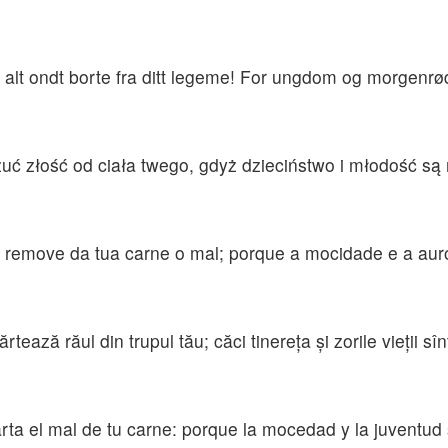
d alt ondt borte fra ditt legeme! For ungdom og morgenrø
zuć złość od ciała twego, gdyż dzieciństwo i młodość są
, remove da tua carne o mal; porque a mocidade e a aur
ează răul din trupul tău; căci tinereţa şi zorile vieţii sîn
arta el mal de tu carne: porque la mocedad y la juventud