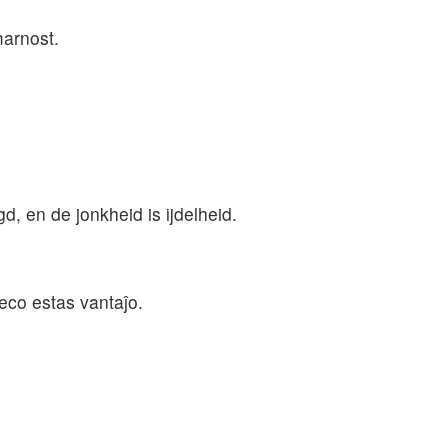
marnost.
, en de jonkheid is ijdelheid.
neco estas vantaĵo.