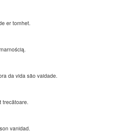
de er tomhet.
 marnością.
ora da vida são vaidade.
t trecătoare.
 son vanidad.