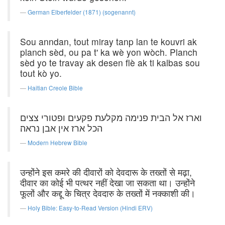
German Elberfelder (1871) (sogenannt)
Sou anndan, tout miray tanp lan te kouvri ak
planch sèd, ou pa t' ka wè yon wòch. Planch
sèd yo te travay ak desen flè ak ti kalbas sou
tout kò yo.
Haitian Creole Bible
וארז אל הבית פנימה מקלעת פקעים ופטורי צצים
הכל ארז אין אבן נראה׃
Modern Hebrew Bible
उन्होंने इस कमरे की दीवारों को देवदारू के तख्तों से मढ़ा,
दीवार का कोई भी पत्थर नहीं देखा जा सकता था। उन्होंने
फूलों और कद्दू के चित्र देवदारु के तख्तों में नक्काशी की।
Holy Bible: Easy-to-Read Version (Hindi ERV)