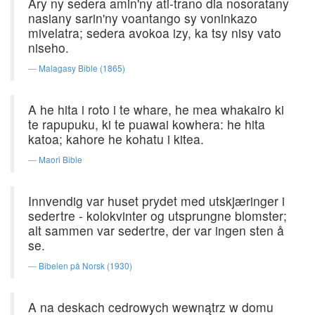
Ary ny sedera amin'ny ati-trano dia nosoratany
nasiany sarin'ny voantango sy voninkazo
mivelatra; sedera avokoa izy, ka tsy nisy vato
niseho.
Malagasy Bible (1865)
A he hita i roto i te whare, he mea whakairo ki
te rapupuku, ki te puawai kowhera: he hita
katoa; kahore he kohatu i kitea.
Maori Bible
Innvendig var huset prydet med utskjæringer i
sedertre - kolokvinter og utsprungne blomster;
alt sammen var sedertre, der var ingen sten å
se.
Bibelen på Norsk (1930)
A na deskach cedrowych wewnątrz w domu