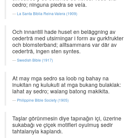
cedro; ninguna piedra se veía.
La Santa Biblia Reina-Valera (1909)
Och innantill hade huset en beläggning av
cederträ med utsirningar i form av gurkfrukter
och blomsterband; alltsammans var där av
cederträ, ingen sten syntes.
Swedish Bible (1917)
At may mga sedro sa loob ng bahay na
inukitan ng kulukuti at mga bukang bulaklak:
lahat ay sedro; walang batong makikita.
Philippine Bible Society (1905)
Taşlar görünmesin diye tapınağın içi, üzerine
sukabağı ve çiçek motifleri oyulmuş sedir
tahtalarıyla kaplandı.