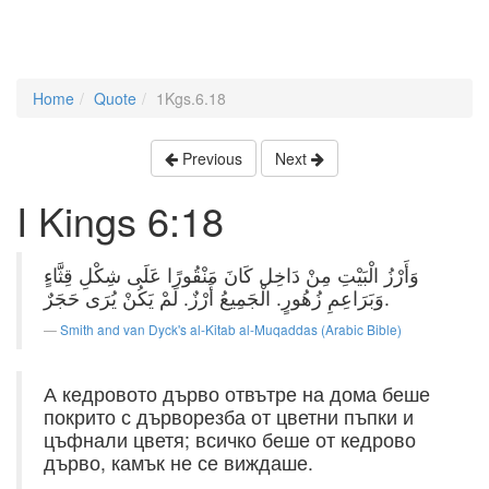
Home
Quote
1Kgs.6.18
Previous
Next
I Kings 6:18
وَأَرْزُ الْبَيْتِ مِنْ دَاخِل كَانَ مَنْقُورًا عَلَى شِكْلِ قِثَّاءٍ
وَبَرَاعِمِ زُهُورٍ. الْجَمِيعُ أَرْزٌ. لَمْ يَكُنْ يُرَى حَجَرٌ.
Smith and van Dyck's al-Kitab al-Muqaddas (Arabic Bible)
А кедровото дърво отвътре на дома беше
покрито с дърворезба от цветни пъпки и
цъфнали цветя; всичко беше от кедрово
дърво, камък не се виждаше.