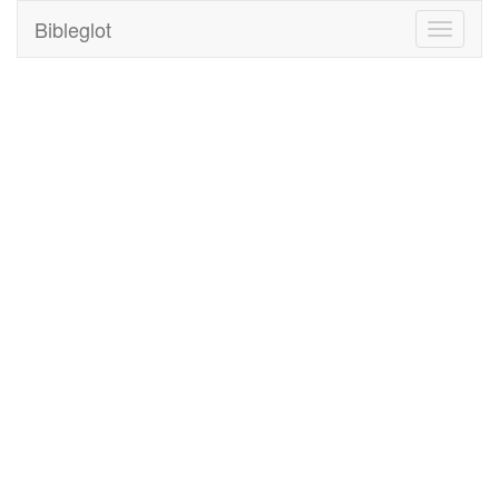
Bibleglot
Toggle
navigati