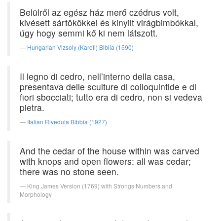
Belülről az egész ház merő czédrus volt,
kivésett sártökökkel és kinyilt virágbimbókkal,
úgy hogy semmi kő ki nem látszott.
Hungarian Vizsoly (Karoli) Biblia (1590)
Il legno di cedro, nell’interno della casa,
presentava delle sculture di colloquintide e di
fiori sbocciati; tutto era di cedro, non si vedeva
pietra.
Italian Riveduta Bibbia (1927)
And the cedar of the house within was carved
with knops and open flowers: all was cedar;
there was no stone seen.
King James Version (1769) with Strongs Numbers and
Morphology