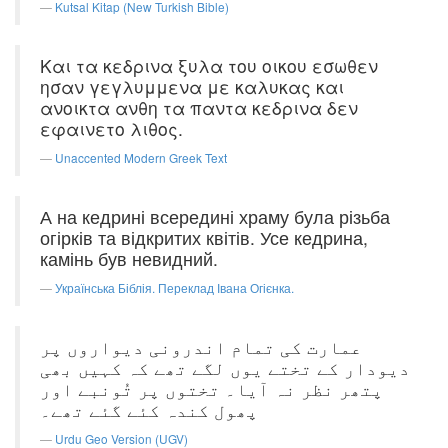
Kutsal Kitap (New Turkish Bible)
Και τα κεδρινα ξυλα του οικου εσωθεν
ησαν γεγλυμμενα με καλυκας και
ανοικτα ανθη τα παντα κεδρινα δεν
εφαινετο λιθος.
Unaccented Modern Greek Text
А на кедрині всередині храму була різьба
огірків та відкритих квітів. Усе кедрина,
камінь був невидний.
Українська Біблія. Переклад Івана Огієнка.
عمارت کی تمام اندرونی دیواروں پر
دیودار کے تختے یوں لگے تھے کہ کہیں بھی
پتھر نظر نہ آیا۔ تختوں پر تُونبے اور
پھول کندہ کئے گئے تھے۔
Urdu Geo Version (UGV)