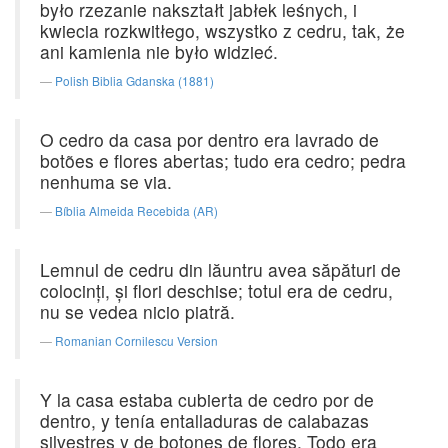
było rzezanie nakształt jabłek leśnych, i
kwiecia rozkwitłego, wszystko z cedru, tak, że
ani kamienia nie było widzieć.
Polish Biblia Gdanska (1881)
O cedro da casa por dentro era lavrado de
botões e flores abertas; tudo era cedro; pedra
nenhuma se via.
Bíblia Almeida Recebida (AR)
Lemnul de cedru din lăuntru avea săpături de
colocinţi, şi flori deschise; totul era de cedru,
nu se vedea nicio piatră.
Romanian Cornilescu Version
Y la casa estaba cubierta de cedro por de
dentro, y tenía entalladuras de calabazas
silvestres y de botones de flores. Todo era