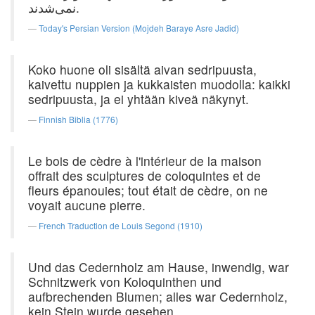
نمی‌شدند.
Today's Persian Version (Mojdeh Baraye Asre Jadid)
Koko huone oli sisältä aivan sedripuusta,
kaivettu nuppien ja kukkaisten muodolla: kaikki
sedripuusta, ja ei yhtään kiveä näkynyt.
Finnish Biblia (1776)
Le bois de cèdre à l'intérieur de la maison
offrait des sculptures de coloquintes et de
fleurs épanouies; tout était de cèdre, on ne
voyait aucune pierre.
French Traduction de Louis Segond (1910)
Und das Cedernholz am Hause, inwendig, war
Schnitzwerk von Koloquinthen und
aufbrechenden Blumen; alles war Cedernholz,
kein Stein wurde gesehen.