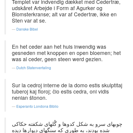
Templet var indvendig dækket med Cedertræ,
udskåret Arbejde i Form af Agurker og
Blomsterkranse; alt var af Cedertræ, ikke en
Sten var at se.
Danske Bibel
En het ceder aan het huis inwendig was
gesneden met knoppen en open bloemen; het
was al ceder, geen steen werd gezien.
Dutch Statenvertaling
Sur la cedroj interne de la domo estis skulptitaj
tuberoj kaj floroj; ĉio estis cedra, oni vidis
nenian ŝtonon.
Esperanto Londona Biblio
چوبهای سرو به شکل کدوها و گُلهای شکفته حکاکی
شده بودند، به طوری که سنگهای دیوارها دیده