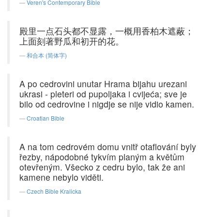
Veren's Contemporary Bible
殿里一点石头都不显露，一概用香柏木遮蔽；
上面刻著野瓜和初开的花。
和合本 (简体字)
A po cedrovini unutar Hrama bijahu urezani
ukrasi - pleteri od pupoljaka i cvijeća; sve je
bilo od cedrovine i nigdje se nije vidio kamen.
Croatian Bible
A na tom cedrovém domu vnitř otaflování byly
řezby, nápodobné tykvím planým a květům
otevřeným. Všecko z cedru bylo, tak že ani
kamene nebylo viděti.
Czech Bible Kralicka