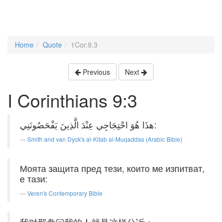
Home
Quote
1Cor.9.3
Previous
Next
I Corinthians 9:3
هذَا هُوَ احْتِجَاجِي عِنْدَ الَّذِينَ يَفْحَصُونَنِي:
Smith and van Dyck's al-Kitab al-Muqaddas (Arabic Bible)
Моята защита пред тези, които ме изпитват,
е тази:
Veren's Contemporary Bible