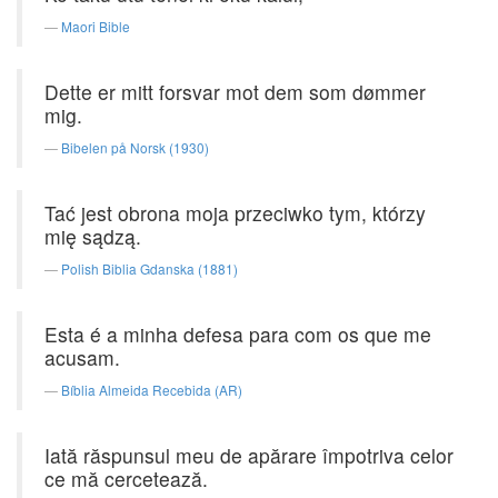
Maori Bible
Dette er mitt forsvar mot dem som dømmer
mig.
Bibelen på Norsk (1930)
Tać jest obrona moja przeciwko tym, którzy
mię sądzą.
Polish Biblia Gdanska (1881)
Esta é a minha defesa para com os que me
acusam.
Bíblia Almeida Recebida (AR)
Iată răspunsul meu de apărare împotriva celor
ce mă cercetează.