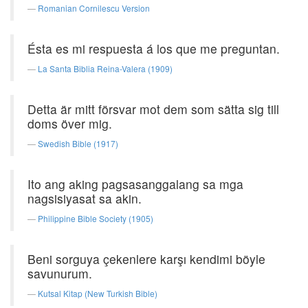
Romanian Cornilescu Version
Ésta es mi respuesta á los que me preguntan.
La Santa Biblia Reina-Valera (1909)
Detta är mitt försvar mot dem som sätta sig till
doms över mig.
Swedish Bible (1917)
Ito ang aking pagsasanggalang sa mga
nagsisiyasat sa akin.
Philippine Bible Society (1905)
Beni sorguya çekenlere karşı kendimi böyle
savunurum.
Kutsal Kitap (New Turkish Bible)