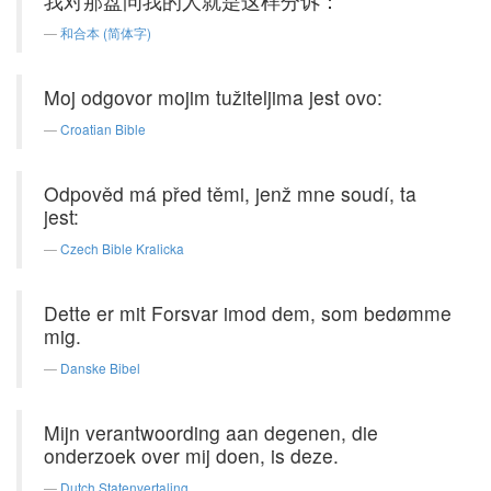
我对那盘问我的人就是这样分诉：
和合本 (简体字)
Moj odgovor mojim tužiteljima jest ovo:
Croatian Bible
Odpověd má před těmi, jenž mne soudí, ta
jest:
Czech Bible Kralicka
Dette er mit Forsvar imod dem, som bedømme
mig.
Danske Bibel
Mijn verantwoording aan degenen, die
onderzoek over mij doen, is deze.
Dutch Statenvertaling