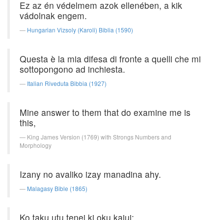
Ez az én védelmem azok ellenében, a kik
vádolnak engem.
Hungarian Vizsoly (Karoli) Biblia (1590)
Questa è la mia difesa di fronte a quelli che mi
sottopongono ad inchiesta.
Italian Riveduta Bibbia (1927)
Mine answer to them that do examine me is
this,
King James Version (1769) with Strongs Numbers and
Morphology
Izany no avaliko izay manadina ahy.
Malagasy Bible (1865)
Ko taku utu tenei ki oku kaiui;