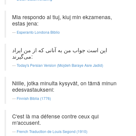
Mia respondo al tiuj, kiuj min ekzamenas,
estas jena:
Esperanto Londona Biblio
این است جواب من به آنانی كه از من ایراد
می‌گیرند:
Today's Persian Version (Mojdeh Baraye Asre Jadid)
Niille, jotka minulta kysyvät, on tämä minun
edesvastaukseni:
Finnish Biblia (1776)
C'est là ma défense contre ceux qui
m'accusent.
French Traduction de Louis Segond (1910)