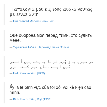
Η απολογια μου εις τους ανακρινοντας
με ειναι αυτη
Unaccented Modern Greek Text
Оце оборона моя перед тими, хто судить
мене.
Українська Біблія. Переклад Івана Огієнка.
جو میری باز پُرس کرنا چاہتے ہیں اُنہیں
مَیں اپنے دفاع میں کہتا ہوں،
Urdu Geo Version (UGV)
Ấy là lẽ binh vực của tôi đối với kẻ kiện cáo
mình.
Kinh Thánh Tiếng Việt (1934)