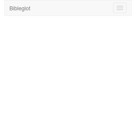
Bibleglot
Toggle
navigati