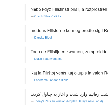
Nebo když Filistinští přišli, a rozprostřel
Czech Bible Kralicka
medens Filisterne kom og bredte sig i R
Danske Bibel
Toen de Filistijnen kwamen, zo spreidden
Dutch Statenvertaling
Kaj la Filiŝtoj venis kaj okupis la valon 
Esperanto Londona Biblio
Today's Persian Version (Mojdeh Baraye Asre Jadid)