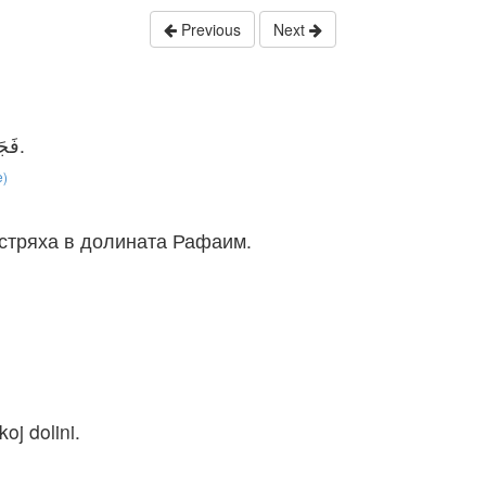
Previous
Next
فَجَاءَ الْفِلِسْطِينِيُّونَ وَانْتَشَرُوا فِي وَادِي الرَّفَائِيِّينَ.
e)
стряха в долината Рафаим.
oj dolini.