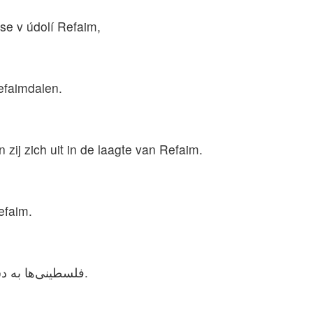
i se v údolí Refaim,
efaimdalen.
 zij zich uit in de laagte van Refaim.
Refaim.
فلسطینی‌ها به دشت رفائیم وارد شدند و آغاز به چپاول کردند.