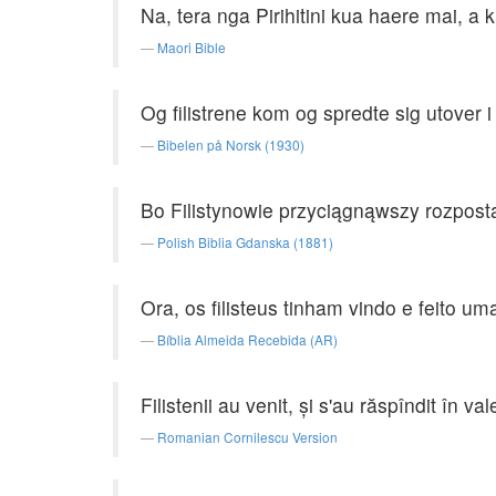
Na, tera nga Pirihitini kua haere mai, a 
Maori Bible
Og filistrene kom og spredte sig utover i
Bibelen på Norsk (1930)
Bo Filistynowie przyciągnąwszy rozpostar
Polish Biblia Gdanska (1881)
Ora, os filisteus tinham vindo e feito u
Bíblia Almeida Recebida (AR)
Filistenii au venit, şi s'au răspîndit în val
Romanian Cornilescu Version