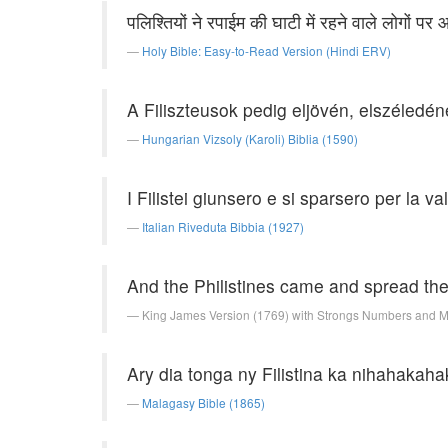
पलिश्तियों ने रपाईम की घाटी में रहने वाले लोगों 
Holy Bible: Easy-to-Read Version (Hindi ERV)
A Filiszteusok pedig eljövén, elszéledé
Hungarian Vizsoly (Karoli) Biblia (1590)
I Filistei giunsero e si sparsero per la va
Italian Riveduta Bibbia (1927)
And the Philistines came and spread the
King James Version (1769) with Strongs Numbers and 
Ary dia tonga ny Filistina ka nihahakah
Malagasy Bible (1865)