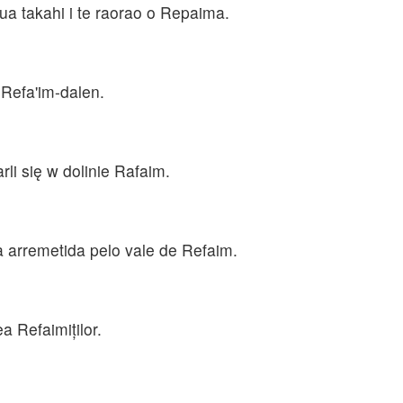
kua takahi i te raorao o Repaima.
 Refa'im-dalen.
li się w dolinie Rafaim.
ma arremetida pelo vale de Refaim.
ea Refaimiţilor.