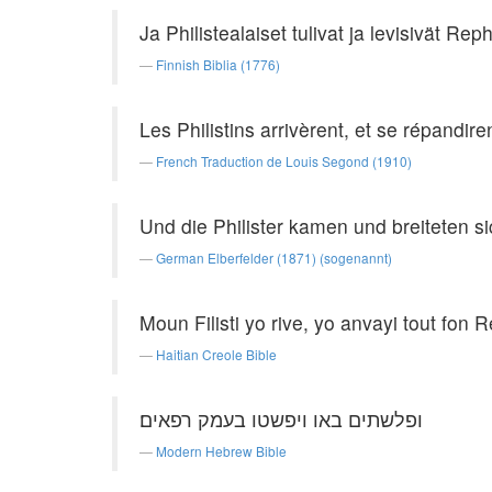
Ja Philistealaiset tulivat ja levisivät Re
Finnish Biblia (1776)
Les Philistins arrivèrent, et se répandir
French Traduction de Louis Segond (1910)
Und die Philister kamen und breiteten s
German Elberfelder (1871) (sogenannt)
Moun Filisti yo rive, yo anvayi tout fon R
Haitian Creole Bible
ופלשתים באו ויפשטו בעמק רפאים׃
Modern Hebrew Bible