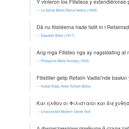
Y vinieron los Filisteos y extendiéronse
La Santa Biblia Reina-Valera (1909)
Då nu filistéerna hade fallit in i Refaim
Swedish Bible (1917)
Ang mga Filisteo nga ay nagsidating a
Philippine Bible Society (1905)
Filistliler gelip Refaim Vadisi’nde baskın
Kutsal Kitap (New Turkish Bible)
Και ηλθον οι Φιλισταιοι και διεχυθ
Unaccented Modern Greek Text
А филистимляни прийшли й стали таб