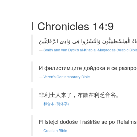
I Chronicles 14:9
Smith and van Dyck's al-Kitab al-Muqaddas (Arabic Bibl
И филистимците дойдоха и се разпро
Veren's Contemporary Bible
非利士人来了，布散在利乏音谷。
和合本 (简体字)
Filistejci dođoše i raširiše se po Refaimsk
Croatian Bible