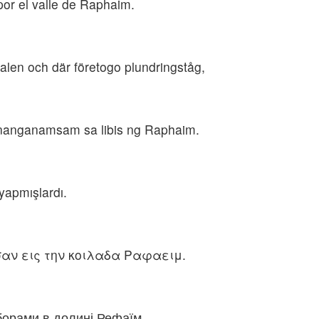
 por el valle de Raphaim.
sdalen och där företogo plundringståg,
t nanganamsam sa libis ng Raphaim.
 yapmışlardı.
ησαν εις την κοιλαδα Ραφαειμ.
орами в долині Рефаїм.