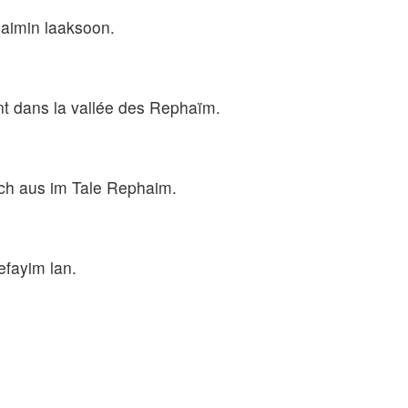
phaimin laaksoon.
ent dans la vallée des Rephaïm.
ich aus im Tale Rephaim.
efayim lan.