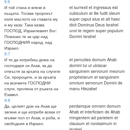
9:6
И той стана и влезе в
et surrexit et ingressus est
къщата. Тогава пророкът
cubiculum at ille fudit oleum
изля маслото на главата му
super caput eius et ait haec
и му каза: Така казва
dicit Dominus Deus Israhel
ГОСПОД, Израилевият Бог:
unxi te regem super populum
Помазах те за цар над
Domini Israhel
ГОСПОДНИЯ народ, над
Израил.
9:7
И ти да изтребиш дома на
et percuties domum Ahab
господаря си Ахав, за да
domini tui ut ulciscar
отмъстя за кръвта на слугите
sanguinem servorum meorum
Си, пророците, и за кръвта
prophetarum et sanguinem
на всичките ГОСПОДНИ
omnium servorum Domini de
слуги, проляна от ръката на
manu Hiezabel
Езавел.
9:8
Да, целият дом на Ахав ще
perdamque omnem domum
загине и ще изтребя всеки от
Ahab et interficiam de Ahab
мъжки пол от Ахав, и роба, и
mingentem ad parietem et
свободния в Израил.
clausum et novissimum in
Israhel