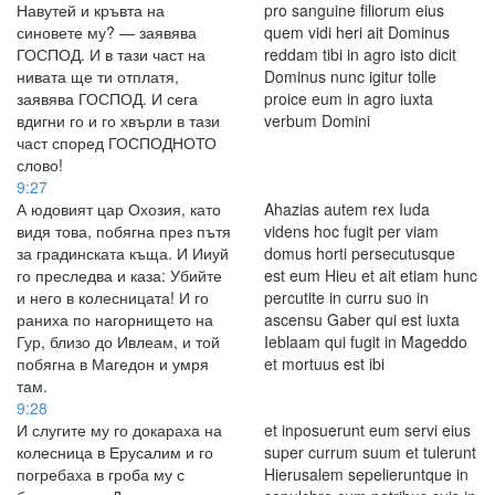
Навутей и кръвта на
pro sanguine filiorum eius
синовете му? — заявява
quem vidi heri ait Dominus
ГОСПОД. И в тази част на
reddam tibi in agro isto dicit
нивата ще ти отплатя,
Dominus nunc igitur tolle
заявява ГОСПОД. И сега
proice eum in agro iuxta
вдигни го и го хвърли в тази
verbum Domini
част според ГОСПОДНОТО
слово!
9:27
А юдовият цар Охозия, като
Ahazias autem rex Iuda
видя това, побягна през пътя
videns hoc fugit per viam
за градинската къща. И Ииуй
domus horti persecutusque
го преследва и каза: Убийте
est eum Hieu et ait etiam hunc
и него в колесницата! И го
percutite in curru suo in
раниха по нагорнището на
ascensu Gaber qui est iuxta
Гур, близо до Ивлеам, и той
Ieblaam qui fugit in Mageddo
побягна в Магедон и умря
et mortuus est ibi
там.
9:28
И слугите му го докараха на
et inposuerunt eum servi eius
колесница в Ерусалим и го
super currum suum et tulerunt
погребаха в гроба му с
Hierusalem sepelieruntque in