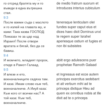
го отсред братята му и го
de medio fratrum suorum et
въведи в една вътрешна
introduces interius cubiculum
стая.
9:3
После вземи съда с маслото
tenensque lenticulam olei
и го излей на главата му, и
fundes super caput eius et
кажи: Така казва ГОСПОД:
dices haec dicit Dominus unxi
Помазах те за цар над
te regem super Israhel
Израил! После отвори
aperiesque ostium et fugies et
вратата и бягай, без да се
non ibi subsistes
бавиш.
9:4
И момчето, младият пророк,
abiit ergo adulescens puer
отиде в Рамот-Галаад.
prophetae Ramoth Galaad
9:5
И влезе и ето,
et ingressus est ecce autem
военачалниците седяха там.
principes exercitus sedebant
И каза: Имам слово към теб,
et ait verbum mihi ad te
военачалниче. А Ииуй каза:
princeps dixitque Hieu ad
Към кого от всички нас? А
quem ex omnibus nobis at ille
той каза: Към теб,
dixit ad te o princeps
военачалниче.