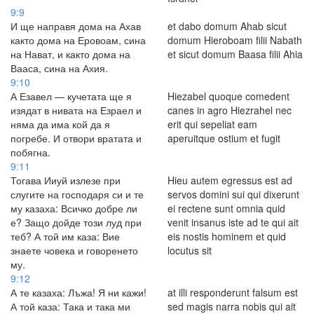
9:9
И ще направя дома на Ахав
et dabo domum Ahab sicut
както дома на Еровоам, сина
domum Hieroboam filii Nabath
на Нават, и както дома на
et sicut domum Baasa filii Ahia
Вааса, сина на Ахия.
9:10
А Езавел — кучетата ще я
Hiezabel quoque comedent
изядат в нивата на Езраел и
canes in agro Hiezrahel nec
няма да има кой да я
erit qui sepeliat eam
погребе. И отвори вратата и
aperuitque ostium et fugit
побягна.
9:11
Тогава Ииуй излезе при
Hieu autem egressus est ad
слугите на господаря си и те
servos domini sui qui dixerunt
му казаха: Всичко добре ли
ei rectene sunt omnia quid
е? Защо дойде този луд при
venit insanus iste ad te qui ait
теб? А той им каза: Вие
eis nostis hominem et quid
знаете човека и говоренето
locutus sit
му.
9:12
А те казаха: Лъжа! Я ни кажи!
at illi responderunt falsum est
А той каза: Така и така ми
sed magis narra nobis qui ait