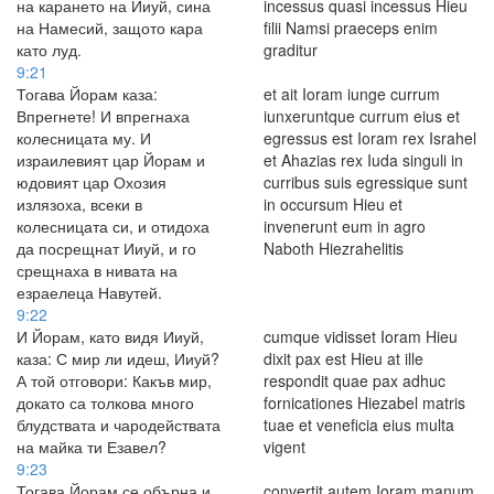
на карането на Ииуй, сина
incessus quasi incessus Hieu
на Намесий, защото кара
filii Namsi praeceps enim
като луд.
graditur
9:21
Тогава Йорам каза:
et ait Ioram iunge currum
Впрегнете! И впрегнаха
iunxeruntque currum eius et
колесницата му. И
egressus est Ioram rex Israhel
израилевият цар Йорам и
et Ahazias rex Iuda singuli in
юдовият цар Охозия
curribus suis egressique sunt
излязоха, всеки в
in occursum Hieu et
колесницата си, и отидоха
invenerunt eum in agro
да посрещнат Ииуй, и го
Naboth Hiezrahelitis
срещнаха в нивата на
езраелеца Навутей.
9:22
И Йорам, като видя Ииуй,
cumque vidisset Ioram Hieu
каза: С мир ли идеш, Ииуй?
dixit pax est Hieu at ille
А той отговори: Какъв мир,
respondit quae pax adhuc
докато са толкова много
fornicationes Hiezabel matris
блудствата и чародействата
tuae et veneficia eius multa
на майка ти Езавел?
vigent
9:23
Тогава Йорам се обърна и
convertit autem Ioram manum