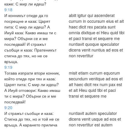
каже: С мир ли идеш?
9:18
И конникът отиде да го
abiit igitur qui ascenderat
посрещне и каза: Царят
currum in occursum eius et ait
пита: С мир ли идеш? А
haec dicit rex pacata sunt
Ииуй каза: Какво имаш ти с
omnia dixitque ei Hieu quid tibi
мира? Обърни се и ме
et paci transi et sequere me
последвай! И стражът
nuntiavit quoque speculator
съобщи и каза: Пратеникът
dicens venit nuntius ad eos et
стигна до тях, но не се
non revertitur
връща.
9:19
Тогава изпрати втори конник,
misit etiam currum equorum
който отиде при тях и каза:
secundum venitque ad eos et
Царят пита: С мир ли идеш?
ait haec dicit rex num pax est
А Ииуй отговори: Какво имаш
et ait Hieu quid tibi et paci
ти с мира? Обърни се и ме
transi et sequere me
последвай!
9:20
И стражът съобщи и каза:
nuntiavit autem speculator
Стигна до тях, но и той не се
dicens venit usque ad eos et
връща. А карането прилича
non revertitur est autem