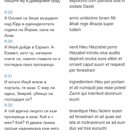
бащите му в Давидовия град.
sepulchro cum patribus suis in
civitate David
9:29
А Охозия се беше възцарил
anno undecimo Ioram filii
над Юда в единадесетата
Ahab rege Ahazia super
година на Йорам, сина на
Iudam
Ахав.
9:30
И Ииуй дойде в Езраел. А
venit Hieu Hiezrahel porro
Езавел, като чу, начерни
Hiezabel introitu eius audito
очите си, накити главата си и
depinxit oculos suos stibio et
погледна през прозореца.
ornavit caput suum et respexit
per fenestram
9:31
И когато Ииуй влезе в
ingredientem Hieu per portam
портата, тя каза: С мир ли
et ait numquid pax esse potest
идеш, Зимрий, убиецо на
Zamri qui interfecit dominum
господаря си?
suum
9:32
А той вдигна лицето си към
levavitque Hieu faciem suam
прозореца и каза: Кой е с
ad fenestram et ait quae est
мен? Кой? И двама-трима
ista et inclinaverunt se ad eum
скопци надникнаха към него.
duo vel tres eunuchi