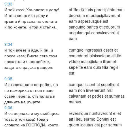
9:33
И той каза: Хвърлете я долу!
at ille dixit eis praecipitate eam
И те я хвърлиха долу и
deorsum et praecipitaverunt
кръвта й пръсна по стената
eam aspersusque est
и по конете, и той я стъпка.
sanguine paries et equorum
ungulae qui conculcaverunt
eam
9:34
И той влезе и яде, и пи, и
cumque ingressus esset et
после каза: Вижте сега тази
comederet bibissetque ait ite
проклета и я погребете,
videte maledictam illam et
защото е царска дъщеря.
sepelite eam quia filia regis
est
9:35
И отидоха да я погребат, но
cumque issent ut sepelirent
не намериха от нея нищо
eam non invenerunt nisi
освен черепа, стъпалата и
calvariam et pedes et summas
дланите на ръцете.
manus
9:36
И се върнаха и му съобщиха
reversique nuntiaverunt ei et
това, а той каза: Това е
ait Hieu sermo Domini est
словото на ГОСПОДА, което
quem locutus est per servum