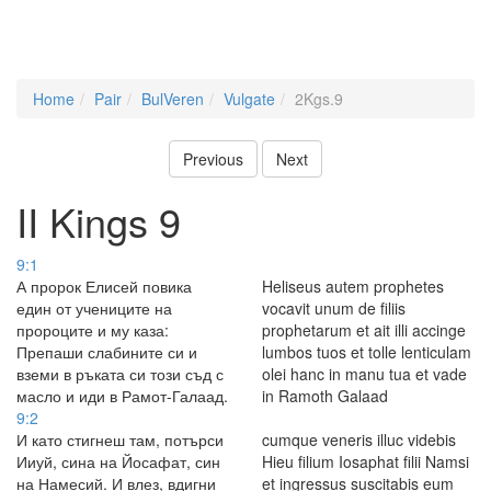
Home
Pair
BulVeren
Vulgate
2Kgs.9
Previous
Next
II Kings 9
9:1
А пророк Елисей повика
Heliseus autem prophetes
един от учениците на
vocavit unum de filiis
пророците и му каза:
prophetarum et ait illi accinge
Препаши слабините си и
lumbos tuos et tolle lenticulam
вземи в ръката си този съд с
olei hanc in manu tua et vade
масло и иди в Рамот-Галаад.
in Ramoth Galaad
9:2
И като стигнеш там, потърси
cumque veneris illuc videbis
Ииуй, сина на Йосафат, син
Hieu filium Iosaphat filii Namsi
на Намесий. И влез, вдигни
et ingressus suscitabis eum