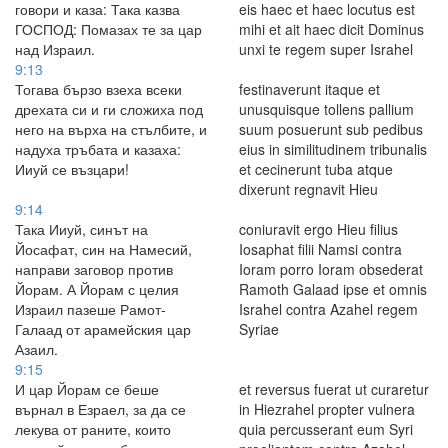
говори и каза: Така казва
eis haec et haec locutus est
ГОСПОД: Помазах те за цар
mihi et ait haec dicit Dominus
над Израил.
unxi te regem super Israhel
9:13
Тогава бързо взеха всеки
festinaverunt itaque et
дрехата си и ги сложиха под
unusquisque tollens pallium
него на върха на стълбите, и
suum posuerunt sub pedibus
надуха тръбата и казаха:
eius in similitudinem tribunalis
Ииуй се възцари!
et cecinerunt tuba atque
dixerunt regnavit Hieu
9:14
Така Ииуй, синът на
coniuravit ergo Hieu filius
Йосафат, син на Намесий,
Iosaphat filii Namsi contra
направи заговор против
Ioram porro Ioram obsederat
Йорам. А Йорам с целия
Ramoth Galaad ipse et omnis
Израил пазеше Рамот-
Israhel contra Azahel regem
Галаад от арамейския цар
Syriae
Азаил.
9:15
И цар Йорам се беше
et reversus fuerat ut curaretur
върнал в Езраел, за да се
in Hiezrahel propter vulnera
лекува от раните, които
quia percusserant eum Syri