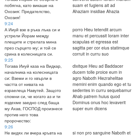
побягна, като викаше на
suam et fugiens ait ad
Охозия: Предателство,
Ahaziam insidiae Ahazia
Охозия!
9:24
А Ииуй взе в ръка лъка си и
porro Hieu tetendit arcum
устрели Йорам между
manu et percussit Ioram inter
плещите и стрелата мина
scapulas et egressa est
през сърцето му; и той се
sagitta per cor eius statimque
срина в колесницата си.
corruit in curru suo
9:25
Тогава Ииуй каза на Видкар,
dixitque Hieu ad Baddacer
началника на колесницата
ducem tolle proice eum in
си: Вземи и го хвърли в
agro Naboth Hiezrahelitae
частта от нивата на
memini enim quando ego et tu
езраелеца Навутей. Защото
sedentes in curru sequebamur
спомни си, че когато аз и ти
Ahab patrem huius quod
яздехме заедно след баща
Dominus onus hoc levaverit
му Ахав, ГОСПОД произнесе
super eum dicens
против него това
пророчество:
9:26
Не видях ли вчера кръвта на
si non pro sanguine Naboth et