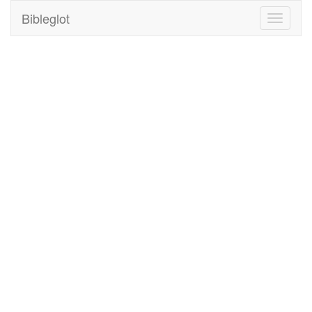
Bibleglot
Toggle
navigati