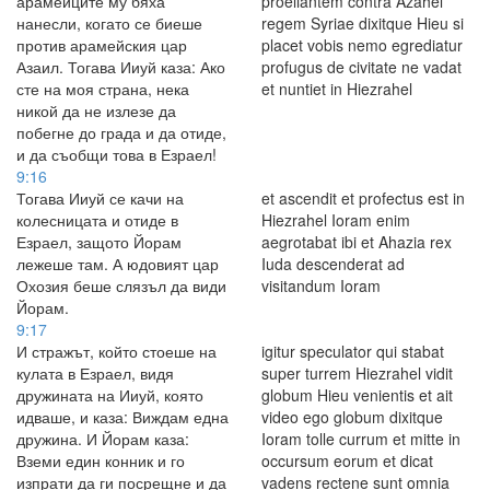
арамейците му бяха
proeliantem contra Azahel
нанесли, когато се биеше
regem Syriae dixitque Hieu si
против арамейския цар
placet vobis nemo egrediatur
Азаил. Тогава Ииуй каза: Ако
profugus de civitate ne vadat
сте на моя страна, нека
et nuntiet in Hiezrahel
никой да не излезе да
побегне до града и да отиде,
и да съобщи това в Езраел!
9:16
Тогава Ииуй се качи на
et ascendit et profectus est in
колесницата и отиде в
Hiezrahel Ioram enim
Езраел, защото Йорам
aegrotabat ibi et Ahazia rex
лежеше там. А юдовият цар
Iuda descenderat ad
Охозия беше слязъл да види
visitandum Ioram
Йорам.
9:17
И стражът, който стоеше на
igitur speculator qui stabat
кулата в Езраел, видя
super turrem Hiezrahel vidit
дружината на Ииуй, която
globum Hieu venientis et ait
идваше, и каза: Виждам една
video ego globum dixitque
дружина. И Йорам каза:
Ioram tolle currum et mitte in
Вземи един конник и го
occursum eorum et dicat
изпрати да ги посрещне и да
vadens rectene sunt omnia