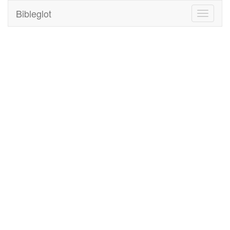
Bibleglot
Toggle
navigati