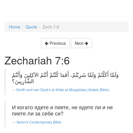
Home
Quote
Zech.7.6
Previous
Next
Zechariah 7:6
وَلَمَّا أَكَلْتُمْ وَلَمَّا شَرِبْتُمْ، أَفَمَا كُنْتُمْ أَنْتُمُ الآكِلِينَ وَأَنْتُمُ
الشَّارِبِينَ؟
Smith and van Dyck's al-Kitab al-Muqaddas (Arabic Bible)
И когато ядете и пиете, не ядете ли и не
пиете ли за себе си?
Veren's Contemporary Bible