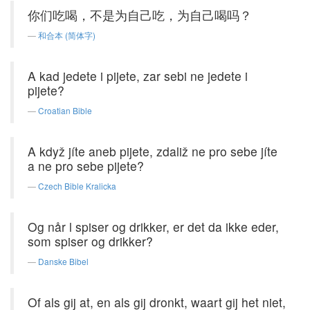
你们吃喝，不是为自己吃，为自己喝吗？
和合本 (简体字)
A kad jedete i pijete, zar sebi ne jedete i
pijete?
Croatian Bible
A když jíte aneb pijete, zdaliž ne pro sebe jíte
a ne pro sebe pijete?
Czech Bible Kralicka
Og når l spiser og drikker, er det da ikke eder,
som spiser og drikker?
Danske Bibel
Of als gij at, en als gij dronkt, waart gij het niet,