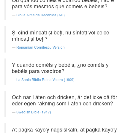
para vós mesmos que comeis e bebeis?
Bíblia Almeida Recebida (AR)
Şi cînd mîncaţi şi beţi, nu sînteţi voi ceice
mîncaţi şi beţi?
Romanian Cornilescu Version
Y cuando coméis y bebéis, ¿no coméis y
bebéis para vosotros?
La Santa Biblia Reina-Valera (1909)
Och när I äten och dricken, är det icke då för
eder egen räkning som I äten och dricken?
Swedish Bible (1917)
At pagka kayo'y nagsisikain, at pagka kayo'y