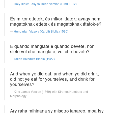
Holy Bible: Easy-to-Read Version (Hindi ERV)
És mikor ettetek, és mikor ittatok: avagy nem
magatoknak ettetek és magatoknak ittatok-é?
Hungarian Vizsoly (Karoli) Biblia (1590)
E quando mangiate e quando bevete, non
siete voi che mangiate, voi che bevete?
Italian Riveduta Bibbia (1927)
And when ye did eat, and when ye did drink,
did not ye eat for yourselves, and drink for
yourselves?
King James Version (1769) with Strongs Numbers and
Morphology
Ary raha mihinana sy misotro ianareo. moa tsy