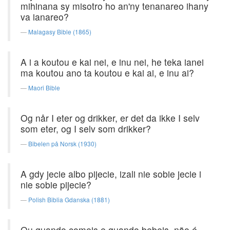
mihinana sy misotro ho an'ny tenanareo ihany
va ianareo?
Malagasy Bible (1865)
A i a koutou e kai nei, e inu nei, he teka ianei
ma koutou ano ta koutou e kai ai, e inu ai?
Maori Bible
Og når I eter og drikker, er det da ikke I selv
som eter, og I selv som drikker?
Bibelen på Norsk (1930)
A gdy jecie albo pijecie, izali nie sobie jecie i
nie sobie pijecie?
Polish Biblia Gdanska (1881)
Ou quando comeis e quando bebeis, não é