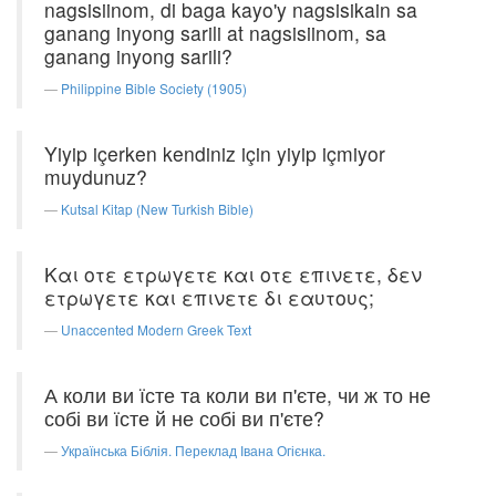
nagsisiinom, di baga kayo'y nagsisikain sa
ganang inyong sarili at nagsisiinom, sa
ganang inyong sarili?
Philippine Bible Society (1905)
Yiyip içerken kendiniz için yiyip içmiyor
muydunuz?
Kutsal Kitap (New Turkish Bible)
Και οτε ετρωγετε και οτε επινετε, δεν
ετρωγετε και επινετε δι εαυτους;
Unaccented Modern Greek Text
А коли ви їсте та коли ви п'єте, чи ж то не
собі ви їсте й не собі ви п'єте?
Українська Біблія. Переклад Івана Огієнка.