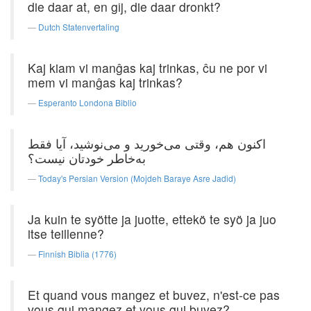
die daar at, en gij, die daar dronkt?
Dutch Statenvertaling
Kaj kiam vi manĝas kaj trinkas, ĉu ne por vi
mem vi manĝas kaj trinkas?
Esperanto Londona Biblio
اکنون هم، وقتی می‌خورید و می‌نوشید، آیا فقط
به‌خاطر خودتان نیست؟
Today's Persian Version (Mojdeh Baraye Asre Jadid)
Ja kuin te syötte ja juotte, ettekö te syö ja juo
itse teillenne?
Finnish Biblia (1776)
Et quand vous mangez et buvez, n'est-ce pas
vous qui mangez et vous qui buvez?