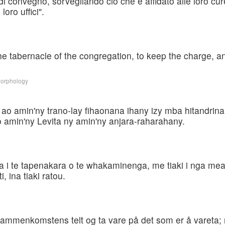
a di convegno, sorvegliando ciò che è affidato alle loro cur
loro uffici".
 the tabernacle of the congregation, to keep the charge, a
Morphology
 amin'ny trano-lay fihaonana ihany izy mba hitandrina 
 amin'ny Levita ny amin'ny anjara-raharahany.
 i te tapenakara o te whakaminenga, me tiaki i nga mea e
, ina tiaki ratou.
 sammenkomstens telt og ta vare på det som er å vareta;