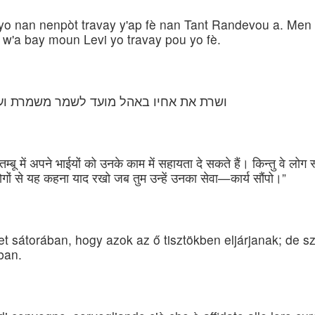
yo nan nenpòt travay y'ap fè nan Tant Randevou a. Men 
w'a bay moun Levi yo travay pou yo fè.
ושרת את אחיו באהל מועד לשמר משמרת וע
ू में अपने भाईयों को उनके काम में सहायता दे सकते हैं। किन्तु वे लोग स्व
ों से यह कहना याद रखो जब तुम उन्हें उनका सेवा—कार्य सौंपो।”
t sátorában, hogy azok az ő tisztökben eljárjanak; de sz
ban.