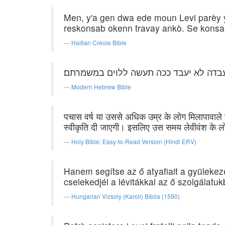
Men, y'a gen dwa ede moun Levi parèy 
reskonsab okenn travay ankò. Se konsa 
Haitian Creole Bible
בדה לא יעבד ככה תעשה ללוים במשמרתם׃
Modern Hebrew Bible
पचास वर्ष या उससे अधिक उम्र के लोग मिलापावाले तम्ब
स्वीकृति दी जाएगी। इसलिए उस समय लेवीवंश के लोग
Holy Bible: Easy-to-Read Version (Hindi ERV)
Hanem segítse az ő atyafiait a gyülekeze
cselekedjél a lévitákkal az ő szolgálatuk
Hungarian Vizsoly (Karoli) Biblia (1590)