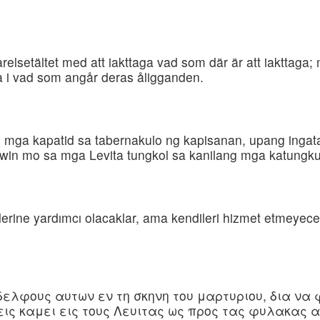
elsetältet med att iakttaga vad som där är att iakttaga;
rna i vad som angår deras åligganden.
 mga kapatid sa tabernakulo ng kapisanan, upang ingata
win mo sa mga Levita tungkol sa kanilang mga katungku
ine yardımcı olacaklar, ama kendileri hizmet etmeyecekle
δελφους αυτων εν τη σκηνη του μαρτυριου, δια ν
εις καμει εις τους Λευιτας ως προς τας φυλακας α