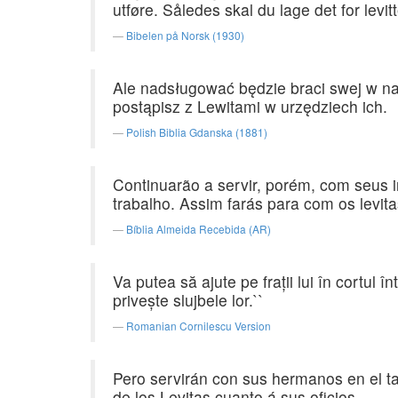
utføre. Således skal du lage det for levi
Bibelen på Norsk (1930)
Ale nadsługować będzie braci swej w n
postąpisz z Lewitami w urzędziech ich.
Polish Biblia Gdanska (1881)
Continuarão a servir, porém, com seus 
trabalho. Assim farás para com os levit
Bíblia Almeida Recebida (AR)
Va putea să ajute pe fraţii lui în cortul î
priveşte slujbele lor.``
Romanian Cornilescu Version
Pero servirán con sus hermanos en el tab
de los Levitas cuanto á sus oficios.