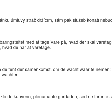
tánku úmluvy stráž držícím, sám pak služeb konati nebude.
baringsteltet med at tage Vare på, hvad der skal vareta
, hvad de har at varetage.
in de tent der samenkomst, om de wacht waar te nemen; m
n wachten.
rnaklo de kunveno, plenumante gardadon, sed ne farante s