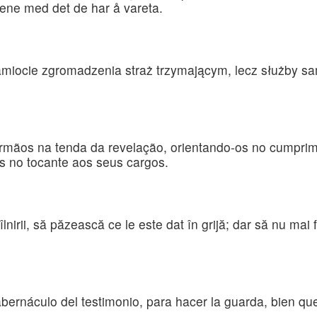
ttene med det de har å vareta.
amiocie zgromadzenia straż trzymającym, lecz służby s
irmãos na tenda da revelação, orientando-os no cumpri
as no tocante aos seus cargos.
ntîlnirii, să păzească ce le este dat în grijă; dar să nu mai 
ernáculo del testimonio, para hacer la guarda, bien que 