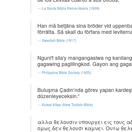
La Santa Biblia Reina-Valera (1909)
Han må betjäna sina bröder vid uppenbar
förrätta. Så skall du förfara med levite
Swedish Bible (1917)
Nguni't sila'y mangangasiwa ng kanilang
gagawing paglilingkod. Gayon ang gaga
Philippine Bible Society (1905)
Buluşma Çadırı’nda görev yapan kardeşler
düzenleyeceksin.”
Kutsal Kitap (New Turkish Bible)
αλλα θελουσιν υπουργει εις τους α
ομως δεν θελουσι καμνει. Ουτω θελ