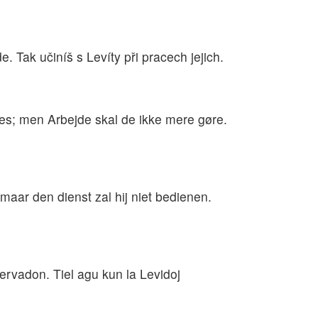
 Tak učiníš s Levíty při pracech jejich.
ges; men Arbejde skal de ikke mere gøre.
aar den dienst zal hij niet bedienen.
ervadon. Tiel agu kun la Levidoj