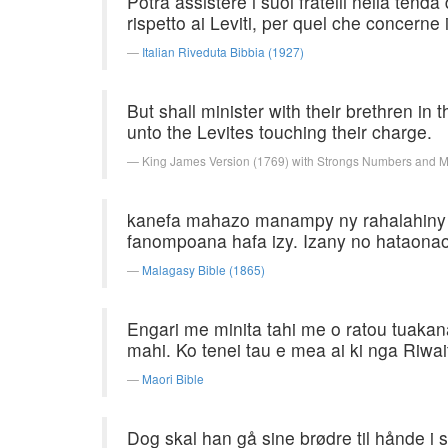
Potrà assistere i suoi fratelli nella tend
rispetto ai Leviti, per quel che concerne i 
Italian Riveduta Bibbia (1927)
But shall minister with their brethren in
unto the Levites touching their charge.
King James Version (1769) with Strongs Numbers and 
kanefa mahazo manampy ny rahalahiny ao
fanompoana hafa izy. Izany no hataonao
Malagasy Bible (1865)
Engari me minita tahi me o ratou tuakana
mahi. Ko tenei tau e mea ai ki nga Riwaiti
Maori Bible
Dog skal han gå sine brødre til hånde i