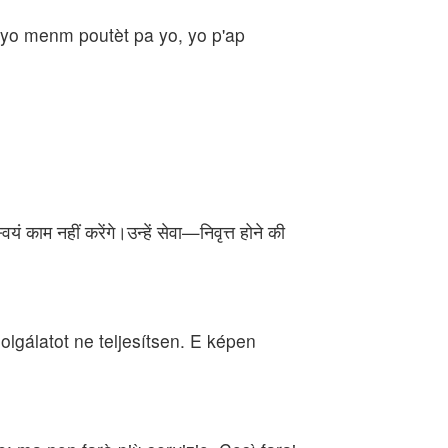
yo menm poutèt pa yo, yo p'ap
यं काम नहीं करेंगे।उन्हें सेवा—निवृत्त होने की
olgálatot ne teljesítsen. E képen