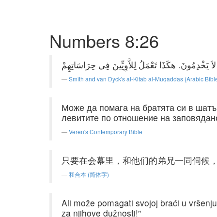
Numbers 8:26
Smith and van Dyck's al-Kitab al-Muqaddas (Arabic Bibl
Може да помага на братята си в шатъ
левитите по отношение на заповядано
Veren's Contemporary Bible
只要在会幕里，和他们的弟兄一同伺候
和合本 (简体字)
Ali može pomagati svojoj braći u vršenju
za njihove dužnosti!"