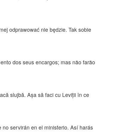
amej odprawować nie będzie. Tak sobie
mento dos seus encargos; mas não farão
facă slujbă. Aşa să faci cu Leviţii în ce
no servirán en el ministerio. Así harás