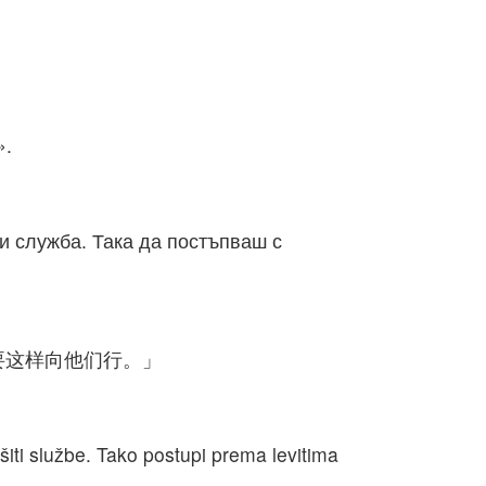
يُوازِرُونَ إِخْوَتَهُمْ فِي خَيْمَةِ الاجْتِمَاعِ لِحَرَسِ حِرَاسَةٍ، لكِنْ خِدْمَةً لاَ يَخْدِمُونَ. هكَذَا ت».
и служба. Така да постъпваш с
要这样向他们行。」
iti službe. Tako postupi prema levitima