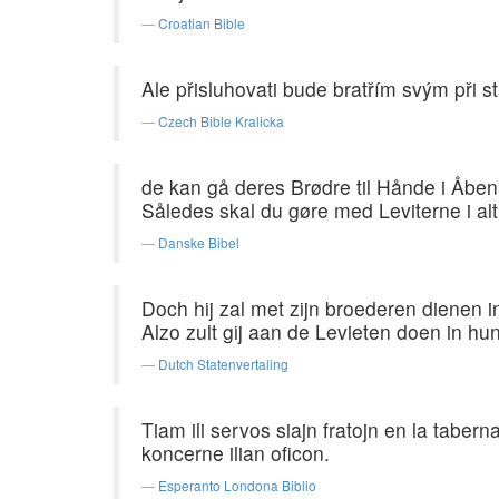
Croatian Bible
Ale přisluhovati bude bratřím svým při s
Czech Bible Kralicka
de kan gå deres Brødre til Hånde i Åben
Således skal du gøre med Leviterne i alt
Danske Bibel
Doch hij zal met zijn broederen dienen 
Alzo zult gij aan de Levieten doen in hu
Dutch Statenvertaling
Tiam ili servos siajn fratojn en la tabe
koncerne ilian oficon.
Esperanto Londona Biblio