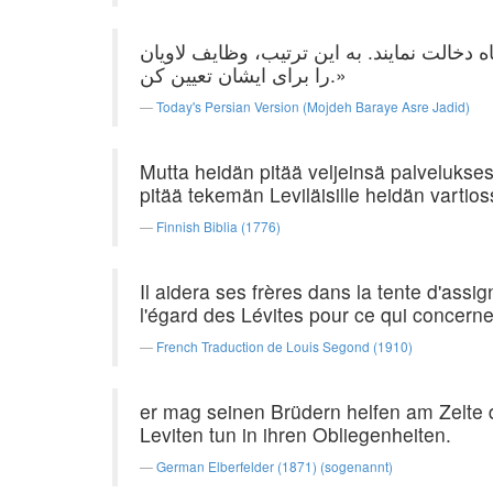
اه دخالت نمایند. به این ترتیب، وظایف لاویان
را برای ایشان تعیین کن.»
Today's Persian Version (Mojdeh Baraye Asre Jadid)
Mutta heidän pitää veljeinsä palvelukse
pitää tekemän Leviläisille heidän vartio
Finnish Biblia (1776)
Il aidera ses frères dans la tente d'assig
l'égard des Lévites pour ce qui concerne
French Traduction de Louis Segond (1910)
er mag seinen Brüdern helfen am Zelte d
Leviten tun in ihren Obliegenheiten.
German Elberfelder (1871) (sogenannt)