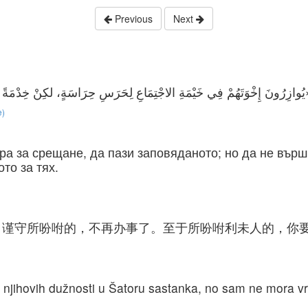
Previous
Next
َعْمَلُ لِلاَّوِيِّينَ فِي حِرَاسَاتِهِمْ
e)
ра за срещане, да пази заповяданото; но да не върш
то за тях.
，谨守所吩咐的，不再办事了。至于所吩咐利未人的，你
 njihovih dužnosti u Šatoru sastanka, no sam ne mora vrš