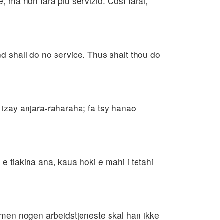
e; ma non farà più servizio. Così farai,
nd shall do no service. Thus shalt thou do
izay anjara-raharaha; fa tsy hanao
 tiakina ana, kaua hoki e mahi i tetahi
 men nogen arbeidstjeneste skal han ikke