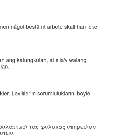
 men något bestämt arbete skall han icke
n ang katungkulan, at sila'y walang
lan.
r. Levililer’in sorumluluklarını böyle
α φυλαττωσι τας φυλακας υπηρεσιαν
υτων.