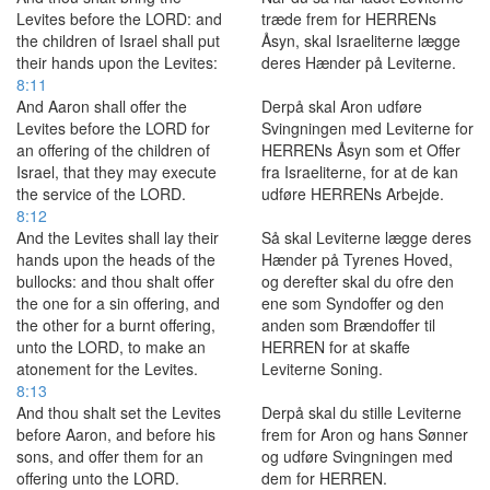
Levites before the LORD: and
træde frem for HERRENs
the children of Israel shall put
Åsyn, skal Israeliterne lægge
their hands upon the Levites:
deres Hænder på Leviterne.
8:11
And Aaron shall offer the
Derpå skal Aron udføre
Levites before the LORD for
Svingningen med Leviterne for
an offering of the children of
HERRENs Åsyn som et Offer
Israel, that they may execute
fra Israeliterne, for at de kan
the service of the LORD.
udføre HERRENs Arbejde.
8:12
And the Levites shall lay their
Så skal Leviterne lægge deres
hands upon the heads of the
Hænder på Tyrenes Hoved,
bullocks: and thou shalt offer
og derefter skal du ofre den
the one for a sin offering, and
ene som Syndoffer og den
the other for a burnt offering,
anden som Brændoffer til
unto the LORD, to make an
HERREN for at skaffe
atonement for the Levites.
Leviterne Soning.
8:13
And thou shalt set the Levites
Derpå skal du stille Leviterne
before Aaron, and before his
frem for Aron og hans Sønner
sons, and offer them for an
og udføre Svingningen med
offering unto the LORD.
dem for HERREN.