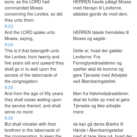
sons: as the LORD had
HERREN havde pålagt Moses
commanded Moses
med Hensyn til Leviterne,
concerning the Levites, so did
således gjorde de med dem.
they unto them.
8:23
And the LORD spake unto
HERREN talede fremdeles til
Moses, saying,
Moses og sagde:
8:24
This is it that belongeth unto
Dette er, hvad der gælder
the Levites: from twenty and
Leviterne: Fra
five years old and upward they
Femogtyveårsalderen og
shall go in to wait upon the
opefter skal de komme og
service of the tabernacle of
gøre Tjeneste med Arbejdet
the congregation:
ved Åbenbaringsteltet.
8:25
And from the age of fifty years
Men fra Halvtredsårsalderen
they shall cease waiting upon
skal de holde op med at gøre
the service thereof, and shall
Tjeneste og ikke arbejde
serve no more:
mere;
8:26
But shall minister with their
de kan gå deres Brødre til
brethren in the tabernacle of
Hånde i Åbenbaringsteltet
the congregation, to keep the
med at tage Vare på, hvad der