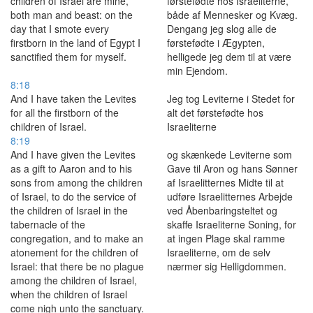
children of Israel are mine,
førstefødte hos Israeliterne,
both man and beast: on the
både af Mennesker og Kvæg.
day that I smote every
Dengang jeg slog alle de
firstborn in the land of Egypt I
førstefødte i Ægypten,
sanctified them for myself.
helligede jeg dem til at være
min Ejendom.
8:18
And I have taken the Levites
Jeg tog Leviterne i Stedet for
for all the firstborn of the
alt det førstefødte hos
children of Israel.
Israeliterne
8:19
And I have given the Levites
og skænkede Leviterne som
as a gift to Aaron and to his
Gave til Aron og hans Sønner
sons from among the children
af Israelitternes Midte til at
of Israel, to do the service of
udføre Israelitternes Arbejde
the children of Israel in the
ved Åbenbaringsteltet og
tabernacle of the
skaffe Israeliterne Soning, for
congregation, and to make an
at ingen Plage skal ramme
atonement for the children of
Israeliterne, om de selv
Israel: that there be no plague
nærmer sig Helligdommen.
among the children of Israel,
when the children of Israel
come nigh unto the sanctuary.