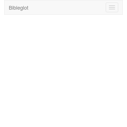
Bibleglot
Toggle
navigati