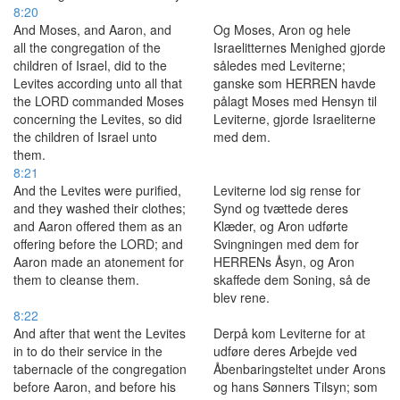
8:20
And Moses, and Aaron, and
Og Moses, Aron og hele
all the congregation of the
Israelitternes Menighed gjorde
children of Israel, did to the
således med Leviterne;
Levites according unto all that
ganske som HERREN havde
the LORD commanded Moses
pålagt Moses med Hensyn til
concerning the Levites, so did
Leviterne, gjorde Israeliterne
the children of Israel unto
med dem.
them.
8:21
And the Levites were purified,
Leviterne lod sig rense for
and they washed their clothes;
Synd og tvættede deres
and Aaron offered them as an
Klæder, og Aron udførte
offering before the LORD; and
Svingningen med dem for
Aaron made an atonement for
HERRENs Åsyn, og Aron
them to cleanse them.
skaffede dem Soning, så de
blev rene.
8:22
And after that went the Levites
Derpå kom Leviterne for at
in to do their service in the
udføre deres Arbejde ved
tabernacle of the congregation
Åbenbaringsteltet under Arons
before Aaron, and before his
og hans Sønners Tilsyn; som