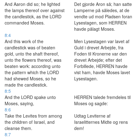
And Aaron did so; he lighted
Det gjorde Aron så; han satte
the lamps thereof over against
Lamperne på således, at de
the candlestick, as the LORD
vendte ud mod Pladsen foran
commanded Moses.
Lysestagen, som HERREN
havde pålagt Moses.
8:4
And this work of the
Men Lysestagen var lavet af
candlestick was of beaten
Guld i drevet Arbejde, fra
gold, unto the shaft thereof,
Foden til Kronerne var den
unto the flowers thereof, was
drevet Arbejde; efter det
beaten work: according unto
Forbillede, HERREN havde
the pattern which the LORD
vist ham, havde Moses lavet
had shewed Moses, so he
Lysestagen.
made the candlestick.
8:5
And the LORD spake unto
HERREN talede fremdeles til
Moses, saying,
Moses og sagde:
8:6
Take the Levites from among
Udtag Leviterne af
the children of Israel, and
Israelitternes Midte og rens
cleanse them.
dem!
8:7