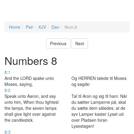
Home
Pair
KJV
Dan
Num.8
Previous
Next
Numbers 8
8:1
And the LORD spake unto
Og HERREN talede til Moses
Moses, saying,
og sagde:
8:2
Speak unto Aaron, and say
Tal til Aron og sig til ham: Når
unto him, When thou lightest
du sætter Lamperne på, skal
the lamps, the seven lamps
du sætte dem således, at de
shall give light over against
syv Lamper kaster Lyset ud
the candlestick.
over Pladsen foran
Lysestagen!
8:3