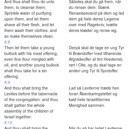
And thus shalt thou do unto
Således skal du gå frem, når
them, to cleanse them:
du renser dem: Stænk
Sprinkle water of purifying
Renselsesvand på dem og lad
upon them, and let them
dem gå hele deres Legeme
shave all their flesh, and let
over med Ragekniv, tvætte
them wash their clothes, and
deres klæder og rense sig.
so make themselves clean.
8:8
Then let them take a young
Derpå skal de tage en ung Tyr
bullock with his meat offering,
til Brændoffer med tilhørende
even fine flour mingled with
Afgrødeoffer af fint Hvedemel,
oil, and another young bullock
rørt i Olie, og du skal tage en
shalt thou take for a sin
anden ung Tyr til Syndoffer.
offering.
8:9
And thou shalt bring the
Lad så Leviterne træde hen
Levites before the tabernacle
foran Åbenbaringsteltet og
of the congregation: and thou
kald hele Israelitternes
shalt gather the whole
Menighed sammen.
assembly of the children of
Israel together:
8:10
And thou shalt bring the
Når du så har ladet Leviterne