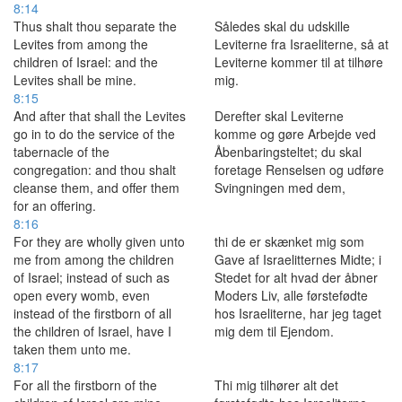
8:14
Thus shalt thou separate the
Således skal du udskille
Levites from among the
Leviterne fra Israeliterne, så at
children of Israel: and the
Leviterne kommer til at tilhøre
Levites shall be mine.
mig.
8:15
And after that shall the Levites
Derefter skal Leviterne
go in to do the service of the
komme og gøre Arbejde ved
tabernacle of the
Åbenbaringsteltet; du skal
congregation: and thou shalt
foretage Renselsen og udføre
cleanse them, and offer them
Svingningen med dem,
for an offering.
8:16
For they are wholly given unto
thi de er skænket mig som
me from among the children
Gave af Israelitternes Midte; i
of Israel; instead of such as
Stedet for alt hvad der åbner
open every womb, even
Moders Liv, alle førstefødte
instead of the firstborn of all
hos Israeliterne, har jeg taget
the children of Israel, have I
mig dem til Ejendom.
taken them unto me.
8:17
For all the firstborn of the
Thi mig tilhører alt det