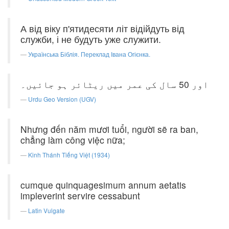
А від віку п'ятидесяти літ відійдуть від
служби, і не будуть уже служити.
Українська Біблія. Переклад Івана Огієнка.
اور 50 سال کی عمر میں ریٹائر ہو جائیں۔
Urdu Geo Version (UGV)
Nhưng đến năm mươi tuổi, người sẽ ra ban,
chẳng làm công việc nữa;
Kinh Thánh Tiếng Việt (1934)
cumque quinquagesimum annum aetatis
impleverint servire cessabunt
Latin Vulgate