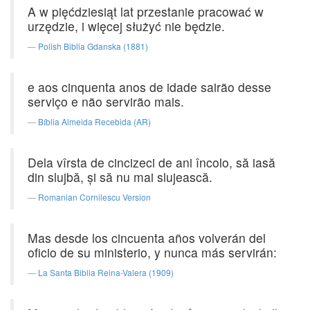
A w pięćdziesiąt lat przestanie pracować w
urzędzie, i więcej służyć nie będzie.
Polish Biblia Gdanska (1881)
e aos cinquenta anos de idade sairão desse
serviço e não servirão mais.
Bíblia Almeida Recebida (AR)
Dela vîrsta de cincizeci de ani încolo, să iasă
din slujbă, şi să nu mai slujească.
Romanian Cornilescu Version
Mas desde los cincuenta años volverán del
oficio de su ministerio, y nunca más servirán:
La Santa Biblia Reina-Valera (1909)