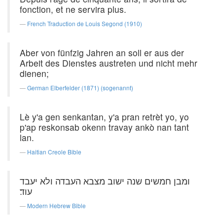
fonction, et ne servira plus.
French Traduction de Louis Segond (1910)
Aber von fünfzig Jahren an soll er aus der
Arbeit des Dienstes austreten und nicht mehr
dienen;
German Elberfelder (1871) (sogenannt)
Lè y'a gen senkantan, y'a pran retrèt yo, yo
p'ap reskonsab okenn travay ankò nan tant
lan.
Haitian Creole Bible
ומבן חמשים שנה ישוב מצבא העבדה ולא יעבד
עוד׃
Modern Hebrew Bible