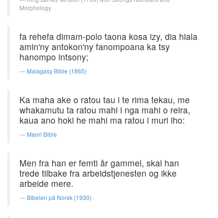
Morphology
fa rehefa dimam-polo taona kosa izy, dia hiala
amin'ny antokon'ny fanompoana ka tsy
hanompo intsony;
Malagasy Bible (1865)
Ka maha ake o ratou tau i te rima tekau, me
whakamutu ta ratou mahi i nga mahi o reira,
kaua ano hoki he mahi ma ratou i muri iho:
Maori Bible
Men fra han er femti år gammel, skal han
trede tilbake fra arbeidstjenesten og ikke
arbeide mere.
Bibelen på Norsk (1930)