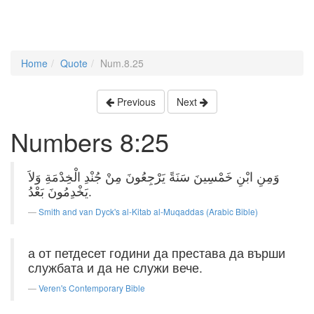
Home
Quote
Num.8.25
Previous
Next
Numbers 8:25
وَمِنِ ابْنِ خَمْسِينَ سَنَةً يَرْجِعُونَ مِنْ جُنْدِ الْخِدْمَةِ وَلاَ
يَخْدِمُونَ بَعْدُ.
Smith and van Dyck's al-Kitab al-Muqaddas (Arabic Bible)
а от петдесет години да престава да върши
службата и да не служи вече.
Veren's Contemporary Bible