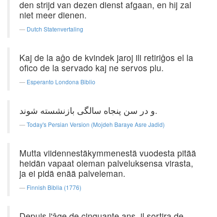
den strijd van dezen dienst afgaan, en hij zal
niet meer dienen.
Dutch Statenvertaling
Kaj de la aĝo de kvindek jaroj ili retiriĝos el la
ofico de la servado kaj ne servos plu.
Esperanto Londona Biblio
و در سن پنجاه سالگی بازنشسته شوند.
Today's Persian Version (Mojdeh Baraye Asre Jadid)
Mutta viidennestäkymmenestä vuodesta pitää
heidän vapaat oleman palveluksensa virasta,
ja ei pidä enää palveleman.
Finnish Biblia (1776)
Depuis l'âge de cinquante ans, il sortira de