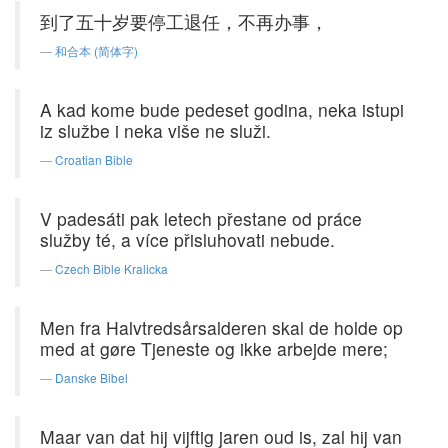
到了五十岁要停工退任，不再办事，
和合本 (简体字)
A kad kome bude pedeset godina, neka istupi
iz službe i neka više ne služi.
Croatian Bible
V padesáti pak letech přestane od práce
služby té, a více přisluhovati nebude.
Czech Bible Kralicka
Men fra Halvtredsårsalderen skal de holde op
med at gøre Tjeneste og ikke arbejde mere;
Danske Bibel
Maar van dat hij vijftig jaren oud is, zal hij van