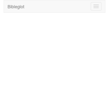
Bibleglot
Toggle
navigati