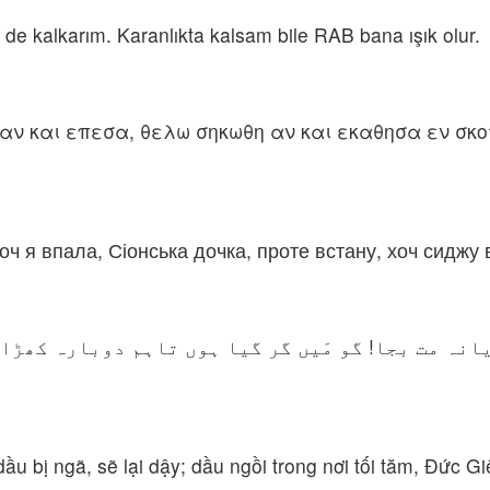
 kalkarım. Karanlıkta kalsam bile RAB bana ışık olur.
αν και επεσα, θελω σηκωθη αν και εκαθησα εν σκοτ
оч я впала, Сіонська дочка, проте встану, хоч сиджу в
انہ مت بجا! گو مَیں گر گیا ہوں تاہم دوبارہ کھڑا
 dầu bị ngã, sẽ lại dậy; dầu ngồi trong nơi tối tăm, Ðức G