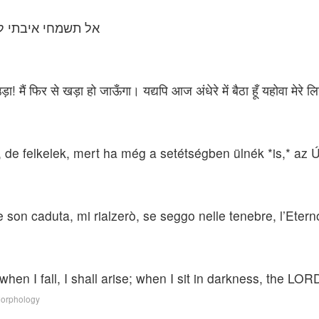
אל תשמחי איבתי לי 
उड़ा! मैं फिर से खड़ा हो जाऊँगा। यद्यपि आज अंधेरे में बैठा हूँ यहोवा मेरे 
 de felkelek, mert ha még a setétségben ülnék *is,* az 
 son caduta, mi rialzerò, se seggo nelle tenebre, l’Etern
n I fall, I shall arise; when I sit in darkness, the LORD
Morphology