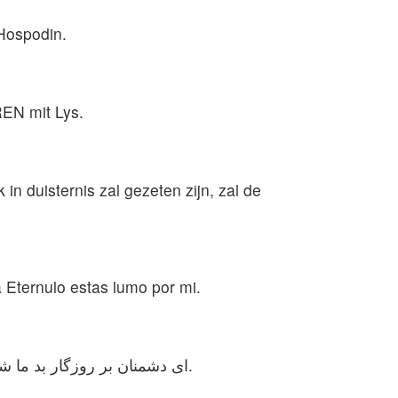
 Hospodin.
REN mit Lys.
 in duisternis zal gezeten zijn, zal de
 Eternulo estas lumo por mi.
ای دشمنان بر روزگار بد ما شادی نکنید، زیرا اگر چه بیفتیم دوباره برمی‌خیزیم. اگر در تاریکی باشیم، خداوند نور و روشنایی ما خواهد بود.