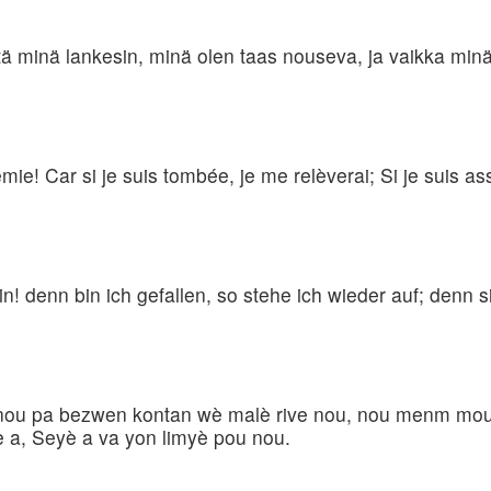
 että minä lankesin, minä olen taas nouseva, ja vaikka mi
ie! Car si je suis tombée, je me relèverai; Si je suis as
! denn bin ich gefallen, so stehe ich wieder auf; denn si
 nou pa bezwen kontan wè malè rive nou, nou menm moun 
e a, Seyè a va yon limyè pou nou.