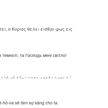
ει, ο Κυριος θελει εισθαι φως εις
 темноті, та Господь мені світло!
اے میرے دشمن، مجھے دیکھ کر شادی
iê-hô-va sẽ làm sự sáng cho ta.