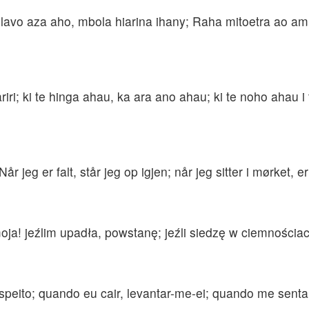
a lavo aza aho, mbola hiarina ihany; Raha mitoetra ao a
ri; ki te hinga ahau, ka ara ano ahau; ki te noho ahau 
r jeg er falt, står jeg op igjen; når jeg sitter i mørket, e
oja! jeźlim upadła, powstanę; jeźli siedzę w ciemnościac
speito; quando eu cair, levantar-me-ei; quando me senta