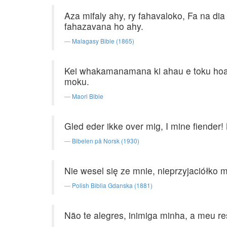
Aza mifaly ahy, ry fahavaloko, Fa na di
fahazavana ho ahy.
Malagasy Bible (1865)
Kei whakamanamana ki ahau e toku hoari
moku.
Maori Bible
Gled eder ikke over mig, I mine fiender! Nå
Bibelen på Norsk (1930)
Nie wesel się ze mnie, nieprzyjaciółko m
Polish Biblia Gdanska (1881)
Não te alegres, inimiga minha, a meu re