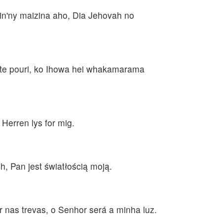
min'ny maizina aho, Dia Jehovah no
i te pouri, ko Ihowa hei whakamarama
r Herren lys for mig.
h, Pan jest światłością moją.
r nas trevas, o Senhor será a minha luz.