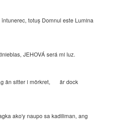
n întunerec, totuş Domnul este Lumina
inieblas, JEHOVÁ será mi luz.
ag än sitter i mörkret, är dock
gka ako'y naupo sa kadiliman, ang