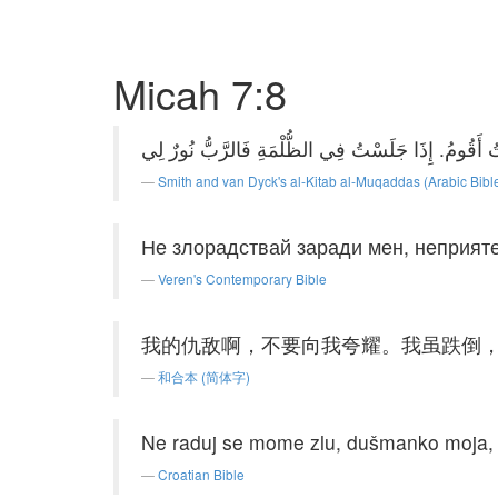
Micah 7:8
Smith and van Dyck's al-Kitab al-Muqaddas (Arabic Bibl
Не злорадствай заради мен, неприяте
Veren's Contemporary Bible
我的仇敌啊，不要向我夸耀。我虽跌倒
和合本 (简体字)
Ne raduj se mome zlu, dušmanko moja, a
Croatian Bible