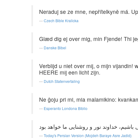
Neraduj se ze mne, nepřítelkyně má. Upa
Czech Bible Kralicka
Glæd dig ej over mig, min Fjende! Thi j
Danske Bibel
Verblijd u niet over mij, o mijn vijandin
HEERE mij een licht zijn.
Dutch Statenvertaling
Ne ĝoju pri mi, mia malamikino: kvankam
Esperanto Londona Biblio
Today's Persian Version (Mojdeh Baraye Asre Jadid)