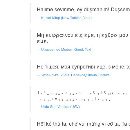
Halime sevinme, ey düşmanım! Düşsem de
Kutsal Kitap (New Turkish Bible)
Μη ευφραινου εις εμε, η εχθρα μου 
εμε.
Unaccented Modern Greek Text
Не тішся, моя супротивнице, з мене, х
Українська Біблія. Переклад Івана Огієнка.
 ہو جاؤں گا، گو اندھیرے میں بیٹھا
ہوں تاہم رب میری روشنی ہے۔
Urdu Geo Version (UGV)
Hỡi kẻ thù ta, chớ vui mừng vì cớ ta. Ta