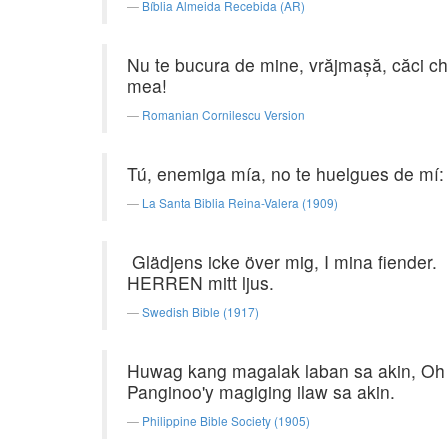
Bíblia Almeida Recebida (AR)
Nu te bucura de mine, vrăjmaşă, căci ch
mea!
Romanian Cornilescu Version
Tú, enemiga mía, no te huelgues de mí:
La Santa Biblia Reina-Valera (1909)
Glädjens icke över mig, I mina fiender.
HERREN mitt ljus.
Swedish Bible (1917)
Huwag kang magalak laban sa akin, Oh 
Panginoo'y magiging ilaw sa akin.
Philippine Bible Society (1905)