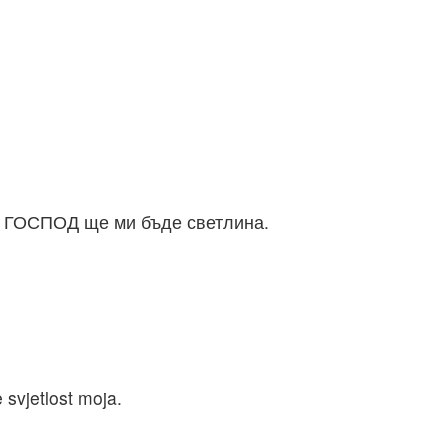
а, ГОСПОД ще ми бъде светлина.
svjetlost moja.