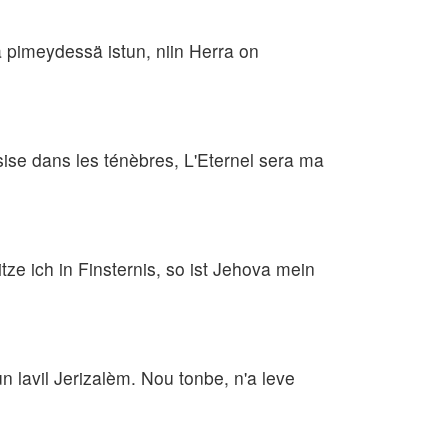
nä pimeydessä istun, niin Herra on
sise dans les ténèbres, L'Eternel sera ma
tze ich in Finsternis, so ist Jehova mein
lavil Jerizalèm. Nou tonbe, n'a leve