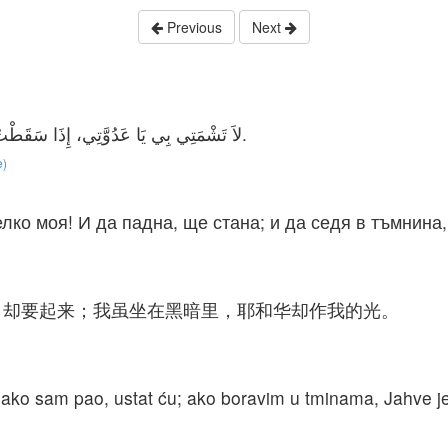
Previous
Next
لاَ تَشْمَتِي بِي يَا عَدُوَّتِي، إِذَا سَقَطْتُ أَقُومُ. إِذَا جَلَسْتُ فِي الظُّلْمَةِ فَالرَّبُّ نُورٌ لِي.
e)
лко моя! И да падна, ще стана; и да седя в тъмнин
，却要起来；我虽坐在黑暗里，耶和华却作我的光。
ko sam pao, ustat ću; ako boravim u tminama, Jahve je 