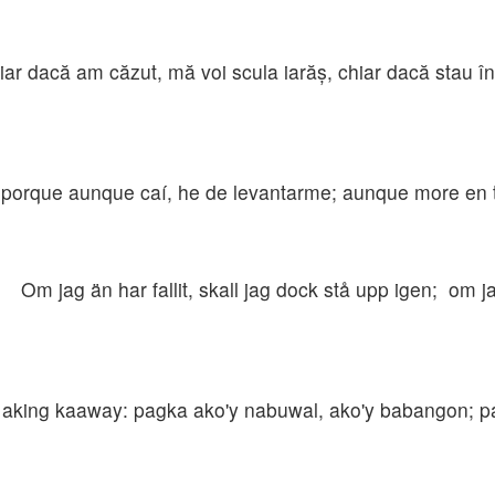
iar dacă am căzut, mă voi scula iarăş, chiar dacă stau î
 porque aunque caí, he de levantarme; aunque more en t
 Om jag än har fallit, skall jag dock stå upp igen; om j
aking kaaway: pagka ako'y nabuwal, ako'y babangon; pa