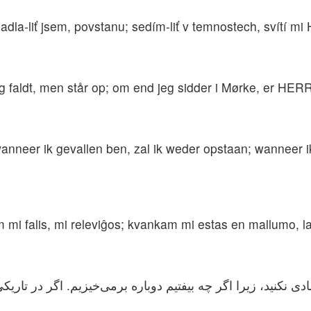
dla-liť jsem, povstanu; sedím-liť v temnostech, svítí mi
eg faldt, men står op; om end jeg sidder i Mørke, er HER
! wanneer ik gevallen ben, zal ik weder opstaan; wanneer ik
 mi falis, mi releviĝos; kvankam mi estas en mallumo, la