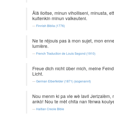
Älä iloitse, minun viholliseni, minusta,
kuitenkin minun valkeuteni.
Finnish Biblia (1776)
Ne te réjouis pas à mon sujet, mon ennem
lumière.
French Traduction de Louis Segond (1910)
Freue dich nicht über mich, meine Feindin
Licht.
German Elberfelder (1871) (sogenannt)
Nou menm ki pa vle wè lavil Jerizalèm,
ankò! Nou te mèt chita nan fènwa kouly
Haitian Creole Bible