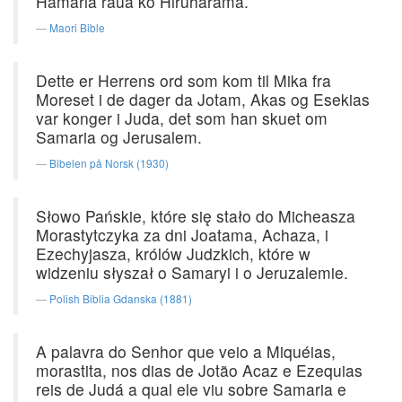
Hamaria raua ko Hiruharama.
Maori Bible
Dette er Herrens ord som kom til Mika fra
Moreset i de dager da Jotam, Akas og Esekias
var konger i Juda, det som han skuet om
Samaria og Jerusalem.
Bibelen på Norsk (1930)
Słowo Pańskie, które się stało do Micheasza
Morastytczyka za dni Joatama, Achaza, i
Ezechyjasza, królów Judzkich, które w
widzeniu słyszał o Samaryi i o Jeruzalemie.
Polish Biblia Gdanska (1881)
A palavra do Senhor que veio a Miquéias,
morastita, nos dias de Jotão Acaz e Ezequias
reis de Judá a qual ele viu sobre Samaria e