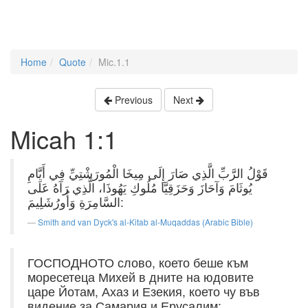
Home
Quote
Mic.1.1
Previous
Next
Micah 1:1
قَوْلُ الرَّبِّ الَّذِي صَارَ إِلَى مِيخَا الْمُورَشْتِيِّ فِي أَيَّامِ
يُوثَامَ وَآحَازَ وَحَزَقِيَّا مُلُوكِ يَهُوذَا، الَّذِي رَآهُ عَلَى
السَّامِرَةِ وَأُورُشَلِيمَ:
Smith and van Dyck's al-Kitab al-Muqaddas (Arabic Bible)
ГОСПОДНОТО слово, което беше към
моресетеца Михей в дните на юдовите
царе Йотам, Ахаз и Езекия, което чу във
видение за Самария и Ерусалим: