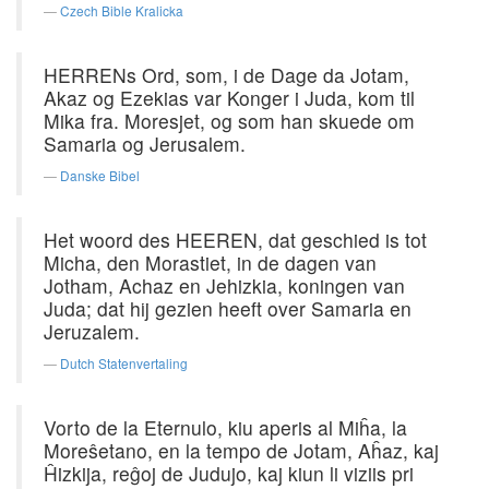
Czech Bible Kralicka
HERRENs Ord, som, i de Dage da Jotam,
Akaz og Ezekias var Konger i Juda, kom til
Mika fra. Moresjet, og som han skuede om
Samaria og Jerusalem.
Danske Bibel
Het woord des HEEREN, dat geschied is tot
Micha, den Morastiet, in de dagen van
Jotham, Achaz en Jehizkia, koningen van
Juda; dat hij gezien heeft over Samaria en
Jeruzalem.
Dutch Statenvertaling
Vorto de la Eternulo, kiu aperis al Miĥa, la
Moreŝetano, en la tempo de Jotam, Aĥaz, kaj
Ĥizkija, reĝoj de Judujo, kaj kiun li viziis pri