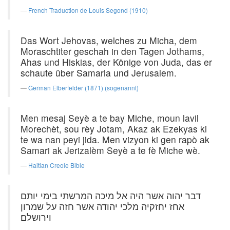
French Traduction de Louis Segond (1910)
Das Wort Jehovas, welches zu Micha, dem
Moraschtiter geschah in den Tagen Jothams,
Ahas und Hiskias, der Könige von Juda, das er
schaute über Samaria und Jerusalem.
German Elberfelder (1871) (sogenannt)
Men mesaj Seyè a te bay Miche, moun lavil
Morechèt, sou rèy Jotam, Akaz ak Ezekyas ki
te wa nan peyi jida. Men vizyon ki gen rapò ak
Samari ak Jerizalèm Seyè a te fè Miche wè.
Haitian Creole Bible
דבר יהוה אשר היה אל מיכה המרשתי בימי יותם
אחז יחזקיה מלכי יהודה אשר חזה על שמרון
וירושלם׃