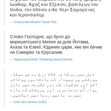
Ιωαθαμ, Αχαζ και Εζεκιου, βασιλεων του
Ιουδα, τον οποιον ειδε περι Σαμαρειας
και Ιερουσαλημ.
Unaccented Modern Greek Text
Слово Господнє, що було до
морешетського Михея за днів Йотама,
Ахаза та Єзекії, Юдиних царів, яке він бачив
на Самарію та Єрусалим.
Українська Біблія. Переклад Івана Огієнка.
ذیل میں رب کا وہ کلام درج ہے جو میکاہ
مورشتی پر یہوداہ کے بادشاہوں یوتام،
آخز اور حِزقیاہ کے دورِ حکومت میں نازل
ہوا۔ اُس نے سامریہ اور یروشلم کے بارے
میں یہ باتیں رویا میں دیکھیں۔
Urdu Geo Version (UGV)