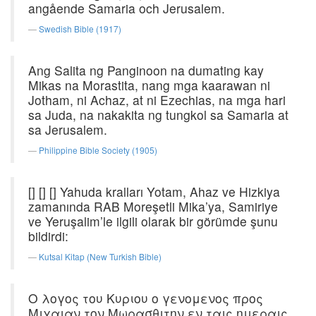
angående Samaria och Jerusalem.
Swedish Bible (1917)
Ang Salita ng Panginoon na dumating kay
Mikas na Morastita, nang mga kaarawan ni
Jotham, ni Achaz, at ni Ezechias, na mga hari
sa Juda, na nakakita ng tungkol sa Samaria at
sa Jerusalem.
Philippine Bible Society (1905)
[] [] [] Yahuda kralları Yotam, Ahaz ve Hizkiya
zamanında RAB Moreşetli Mika’ya, Samiriye
ve Yeruşalim’le ilgili olarak bir görümde şunu
bildirdi:
Kutsal Kitap (New Turkish Bible)
Ο λογος του Κυριου ο γενομενος προς
Μιχαιαν τον Μωρασθιτην εν ταις ημεραις