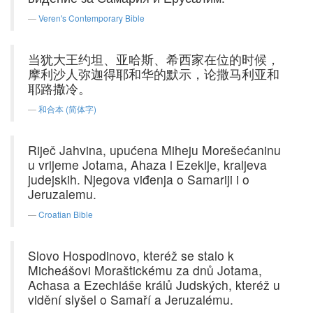
Veren's Contemporary Bible
当犹大王约坦、亚哈斯、希西家在位的时候，
摩利沙人弥迦得耶和华的默示，论撒马利亚和
耶路撒冷。
和合本 (简体字)
Riječ Jahvina, upućena Miheju Morešećaninu
u vrijeme Jotama, Ahaza i Ezekije, kraljeva
judejskih. Njegova viđenja o Samariji i o
Jeruzalemu.
Croatian Bible
Slovo Hospodinovo, kteréž se stalo k
Micheášovi Moraštickému za dnů Jotama,
Achasa a Ezechiáše králů Judských, kteréž u
vidění slyšel o Samaří a Jeruzalému.