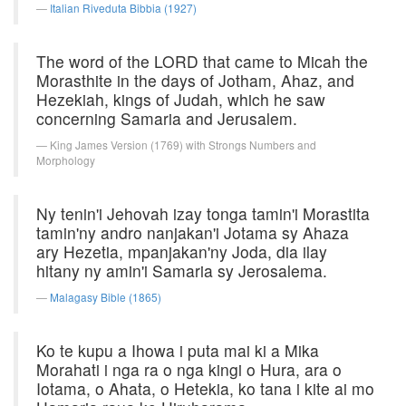
Italian Riveduta Bibbia (1927)
The word of the LORD that came to Micah the
Morasthite in the days of Jotham, Ahaz, and
Hezekiah, kings of Judah, which he saw
concerning Samaria and Jerusalem.
King James Version (1769) with Strongs Numbers and
Morphology
Ny tenin'i Jehovah izay tonga tamin'i Morastita
tamin'ny andro nanjakan'i Jotama sy Ahaza
ary Hezetia, mpanjakan'ny Joda, dia ilay
hitany ny amin'i Samaria sy Jerosalema.
Malagasy Bible (1865)
Ko te kupu a Ihowa i puta mai ki a Mika
Morahati i nga ra o nga kingi o Hura, ara o
Iotama, o Ahata, o Hetekia, ko tana i kite ai mo