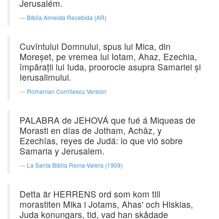
Jerusalém.
Bíblia Almeida Recebida (AR)
Cuvîntului Domnului, spus lui Mica, din
Moreşet, pe vremea lui Iotam, Ahaz, Ezechia,
împăraţii lui Iuda, proorocie asupra Samariei şi
Ierusalimului.
Romanian Cornilescu Version
PALABRA de JEHOVÁ que fué á Miqueas de
Morasti en días de Jotham, Achâz, y
Ezechîas, reyes de Judá: lo que vió sobre
Samaria y Jerusalem.
La Santa Biblia Reina-Valera (1909)
Detta är HERRENS ord som kom till
morastiten Mika i Jotams, Ahas' och Hiskias,
Juda konungars, tid, vad han skådade