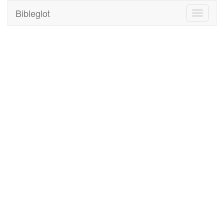
Bibleglot
Toggle
navigati