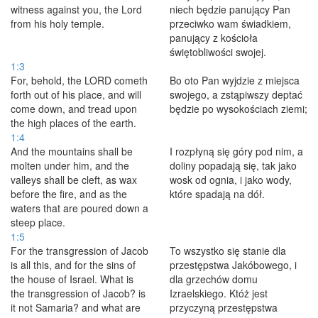
witness against you, the Lord
niech będzie panujący Pan
from his holy temple.
przeciwko wam świadkiem,
panujący z kościoła
świętobliwości swojej.
1:3
For, behold, the LORD cometh
Bo oto Pan wyjdzie z miejsca
forth out of his place, and will
swojego, a zstąpiwszy deptać
come down, and tread upon
będzie po wysokościach ziemi;
the high places of the earth.
1:4
And the mountains shall be
I rozpłyną się góry pod nim, a
molten under him, and the
doliny popadają się, tak jako
valleys shall be cleft, as wax
wosk od ognia, i jako wody,
before the fire, and as the
które spadają na dół.
waters that are poured down a
steep place.
1:5
For the transgression of Jacob
To wszystko się stanie dla
is all this, and for the sins of
przestępstwa Jakóbowego, i
the house of Israel. What is
dla grzechów domu
the transgression of Jacob? is
Izraelskiego. Któż jest
it not Samaria? and what are
przyczyną przestępstwa