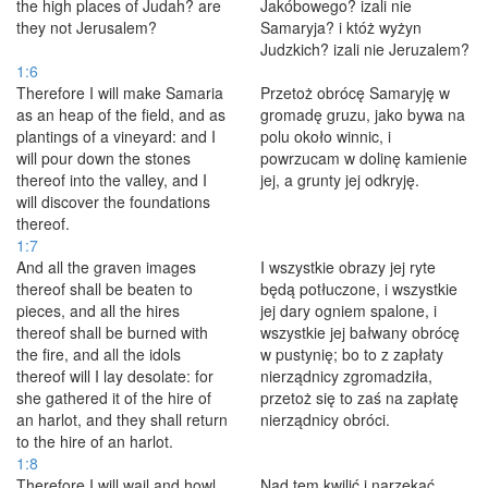
the high places of Judah? are
Jakóbowego? izali nie
they not Jerusalem?
Samaryja? i któż wyżyn
Judzkich? izali nie Jeruzalem?
1:6
Therefore I will make Samaria
Przetoż obrócę Samaryję w
as an heap of the field, and as
gromadę gruzu, jako bywa na
plantings of a vineyard: and I
polu około winnic, i
will pour down the stones
powrzucam w dolinę kamienie
thereof into the valley, and I
jej, a grunty jej odkryję.
will discover the foundations
thereof.
1:7
And all the graven images
I wszystkie obrazy jej ryte
thereof shall be beaten to
będą potłuczone, i wszystkie
pieces, and all the hires
jej dary ogniem spalone, i
thereof shall be burned with
wszystkie jej bałwany obrócę
the fire, and all the idols
w pustynię; bo to z zapłaty
thereof will I lay desolate: for
nierządnicy zgromadziła,
she gathered it of the hire of
przetoż się to zaś na zapłatę
an harlot, and they shall return
nierządnicy obróci.
to the hire of an harlot.
1:8
Therefore I will wail and howl,
Nad tem kwilić i narzekać