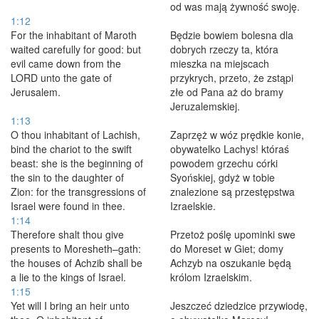
od was mają żywność swoję.
1:12
For the inhabitant of Maroth
Będzie bowiem bolesna dla
waited carefully for good: but
dobrych rzeczy ta, która
evil came down from the
mieszka na miejscach
LORD unto the gate of
przykrych, przeto, że zstąpi
Jerusalem.
złe od Pana aż do bramy
Jeruzalemskiej.
1:13
O thou inhabitant of Lachish,
Zaprzęż w wóz prędkie konie,
bind the chariot to the swift
obywatelko Lachys! któraś
beast: she is the beginning of
powodem grzechu córki
the sin to the daughter of
Syońskiej, gdyż w tobie
Zion: for the transgressions of
znalezione są przestępstwa
Israel were found in thee.
Izraelskie.
1:14
Therefore shalt thou give
Przetoż poślę upominki swe
presents to Moresheth–gath:
do Moreset w Giet; domy
the houses of Achzib shall be
Achzyb na oszukanie będą
a lie to the kings of Israel.
królom Izraelskim.
1:15
Yet will I bring an heir unto
Jeszczeć dziedzice przywiodę,