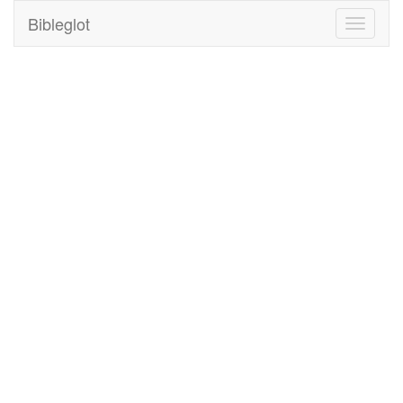
Bibleglot
Toggle
navigati