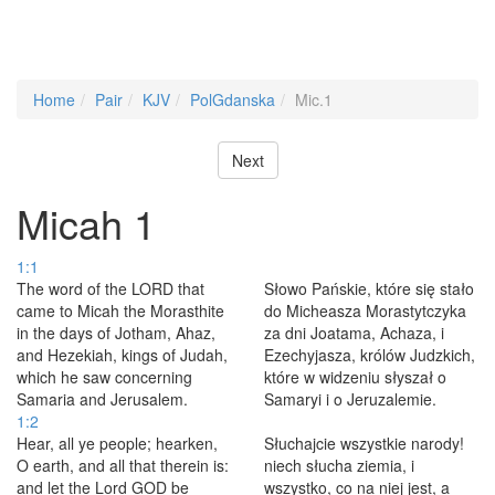
Home
Pair
KJV
PolGdanska
Mic.1
Next
Micah 1
1:1
The word of the LORD that
Słowo Pańskie, które się stało
came to Micah the Morasthite
do Micheasza Morastytczyka
in the days of Jotham, Ahaz,
za dni Joatama, Achaza, i
and Hezekiah, kings of Judah,
Ezechyjasza, królów Judzkich,
which he saw concerning
które w widzeniu słyszał o
Samaria and Jerusalem.
Samaryi i o Jeruzalemie.
1:2
Hear, all ye people; hearken,
Słuchajcie wszystkie narody!
O earth, and all that therein is:
niech słucha ziemia, i
and let the Lord GOD be
wszystko, co na niej jest, a