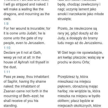
I will go stripped and naked: I
będę, chodząc zewleczony i
will make a wailing like the
nagi; uczynię lament jako
dragons, and mourning as the
smoki i narzekanie jako młode
owls.
strusięta;
1:9
For her wound is incurable; for
Przeto, że nieuleczone są
it is come unto Judah; he is
rany jej, gdyż doszły aż do
come unto the gate of my
Judy, a dosięgły do bramy
people, even to Jerusalem.
ludu mego aż do Jeruzalemu.
1:10
Declare ye it not at Gath,
W Giet tego nie opowiadajcie,
weep ye not at all: in the
ani kwiląc płaczcie; walaj się w
house of Aphrah roll thyself in
prochu w domu Orfa;
the dust.
1:11
Pass ye away, thou inhabitant
Przejdziesz ty, która
of Saphir, having thy shame
mieszkasz na miejscu
naked: the inhabitant of
pięknem, obnażoną mając
Zaanan came not forth in the
hańbę; nie wnijdzie ta, która
mourning of Beth–ezel; he
mieszka na miejscu w bydło
shall receive of you his
obfitem; płacz będzie w
standing.
miejscach okolicznych, które