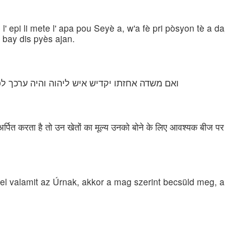
 epi li mete l' apa pou Seyè a, w'a fè pri pòsyon tè a da
a bay dis pyès ajan.
ואם משדה אחזתו יקדיש איש ליהוה והיה ערכך ל
 अर्पित करता है तो उन खेतों का मूल्य उनको बोने के लिए आवश्यक बीज
tel valamit az Úrnak, akkor a mag szerint becsüld meg,