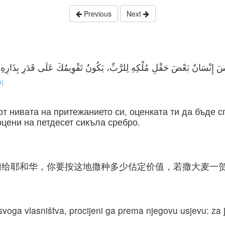
Previous
Next
e)
т нивата на притежанието си, оценката ти да бъде с
оцени на петдесет сикъла сребро.
归给耶和华，你要按这地撒种多少估定价值，若撒大麦一
d svoga vlasništva, procijeni ga prema njegovu usjevu: