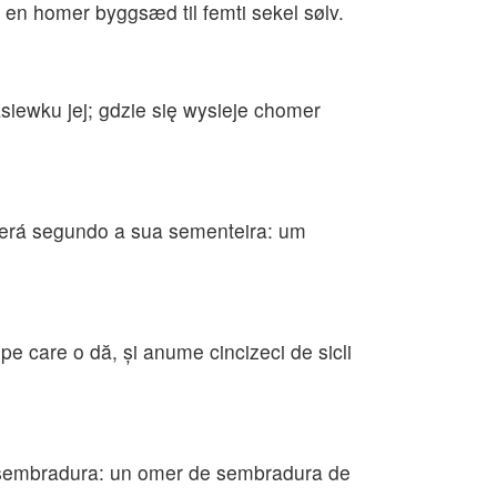
 en homer byggsæd til femti sekel sølv.
siewku jej; gdzie się wysieje chomer
será segundo a sua sementeira: um
e care o dă, şi anume cincizeci de sicli
su sembradura: un omer de sembradura de