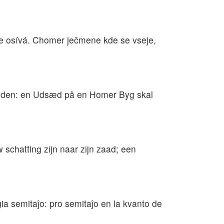
ž se osívá. Chomer ječmene kde se vseje,
sæden: en Udsæd på en Homer Byg skal
schatting zijn naar zijn zaad; een
ĝia semitaĵo: pro semitaĵo en la kvanto de