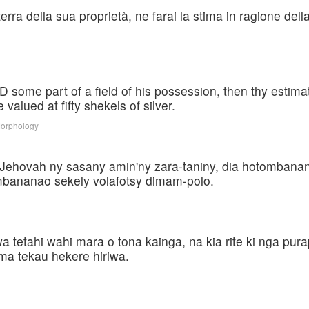
rra della sua proprietà, ne farai la stima in ragione dell
D some part of a field of his possession, then thy estima
valued at fifty shekels of silver.
Morphology
ehovah ny sasany amin'ny zara-taniny, dia hotombanana
bananao sekely volafotsy dimam-polo.
 tetahi wahi mara o tona kainga, na kia rite ki nga pur
ima tekau hekere hiriwa.