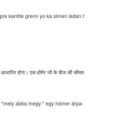
pre kantite grenn yo ka simen ladan l'.
 पर आधारित होगा। एक होमेर जौ के बीज की कीमत
 a *mely abba megy:* egy hómer árpa-