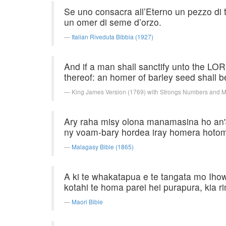
Se uno consacra all’Eterno un pezzo di te
un omer di seme d’orzo.
Italian Riveduta Bibbia (1927)
And if a man shall sanctify unto the LOR
thereof: an homer of barley seed shall be 
King James Version (1769) with Strongs Numbers and 
Ary raha misy olona manamasina ho an'J
ny voam-bary hordea iray homera hotom
Malagasy Bible (1865)
A ki te whakatapua e te tangata mo Ihowa
kotahi te homa parei hei purapura, kia r
Maori Bible