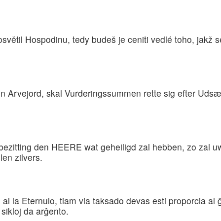
posvětil Hospodinu, tedy budeš je ceniti vedlé toho, jak
in Arvejord, skal Vurderingssummen rette sig efter Ud
bezitting den HEERE wat geheiligd zal hebben, zo zal uw 
len zilvers.
al la Eternulo, tiam via taksado devas esti proporcia al 
sikloj da arĝento.