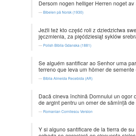
Dersom nogen helliger Herren noget av s
Bibelen på Norsk (1930)
Jeźli też kto część roli z dziedzictwa 
jęczmienia, za pięćdziesiąt syklów sre
Polish Biblia Gdanska (1881)
Se alguém santificar ao Senhor uma pa
terreno que leva um hômer de semente d
Bíblia Almeida Recebida (AR)
Dacă cineva închină Domnului un ogor din
de argint pentru un omer de sămînţă de 
Romanian Cornilescu Version
Y si alguno santificare de la tierra d
cebada se apreciará en cincuenta siclos