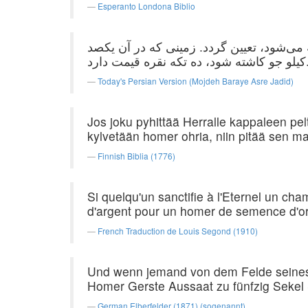
Esperanto Londona Biblio
ی‌شود، تعیین گردد. زمینی که در آن یکصد
د، ده تکه نقره قیمت دارد
Today's Persian Version (Mojdeh Baraye Asre Jadid)
Jos joku pyhittää Herralle kappaleen pel
kylvetään homer ohria, niin pitää sen 
Finnish Biblia (1776)
Si quelqu'un sanctifie à l'Eternel un ch
d'argent pour un homer de semence d'o
French Traduction de Louis Segond (1910)
Und wenn jemand von dem Felde seines E
Homer Gerste Aussaat zu fünfzig Sekel S
German Elberfelder (1871) (sogenannt)