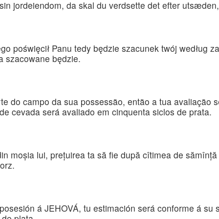
in jordeiendom, da skal du verdsette det efter utsæden,
swego poświęcił Panu tedy będzie szacunek twój według za
bra szacowane będzie.
rte do campo da sua possessão, então a tua avaliação 
e cevada será avaliado em cinquenta siclos de prata.
 moşia lui, preţuirea ta să fie după cîtimea de sămînţă p
orz.
e su posesión á JEHOVÁ, tu estimación será conforme á 
 de plata.