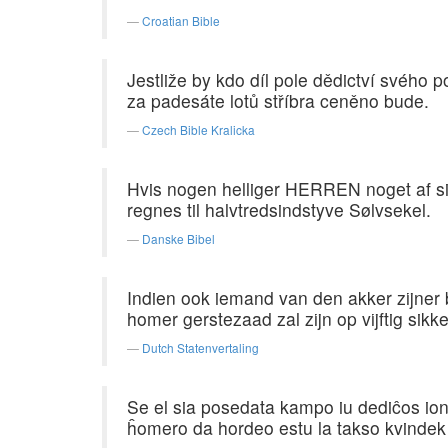
Croatian Bible
Jestliže by kdo díl pole dědictví svého 
za padesáte lotů stříbra ceněno bude.
Czech Bible Kralicka
Hvis nogen helliger HERREN noget af s
regnes til halvtredsindstyve Sølvsekel.
Danske Bibel
Indien ook iemand van den akker zijner 
homer gerstezaad zal zijn op vijftig sikke
Dutch Statenvertaling
Se el sia posedata kampo iu dediĉos ion 
ĥomero da hordeo estu la takso kvindek 