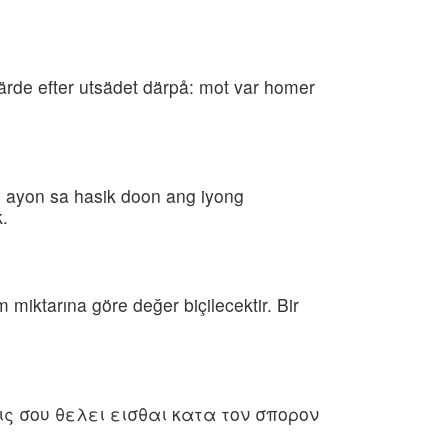
rde efter utsädet därpå: mot var homer
 ayon sa hasik doon ang iyong
.
 miktarına göre değer biçilecektir. Bir
ις σου θελει εισθαι κατα τον σπορον