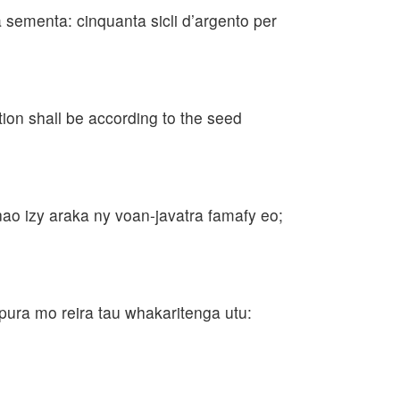
a sementa: cinquanta sicli d’argento per
tion shall be according to the seed
o izy araka ny voan-javatra famafy eo;
apura mo reira tau whakaritenga utu: