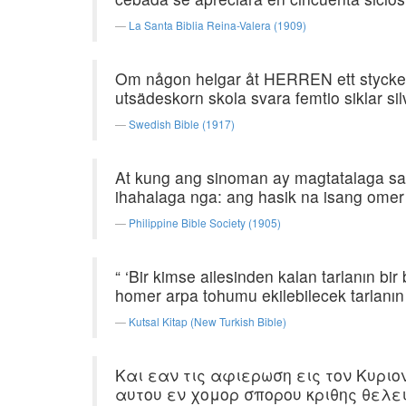
La Santa Biblia Reina-Valera (1909)
Om någon helgar åt HERREN ett stycke å
utsädeskorn skola svara femtio siklar sil
Swedish Bible (1917)
At kung ang sinoman ay magtatalaga sa 
ihahalaga nga: ang hasik na isang omer
Philippine Bible Society (1905)
“ ‘Bir kimse ailesinden kalan tarlanın b
homer arpa tohumu ekilebilecek tarlanın 
Kutsal Kitap (New Turkish Bible)
Και εαν τις αφιερωση εις τον Κυριον
αυτου εν χομορ σπορου κριθης θελει