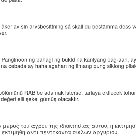
ker av sin arvsbesittning så skall du bestämma dess vä
ver.
Panginoon ng bahagi ng bukid na kaniyang pag-aari, ay
 na cebada ay hahalagahan ng limang pung siklong pilak
ir bölümünü RAB’be adamak isterse, tarlaya ekilecek tohum
değeri elli şekel gümüş olacaktır.
 μερος του αγρου της ιδιοκτησιας αυτου, η εκτιμησ
 εκτιμηθη αντι πεντηκοντα σικλων αργυριου.