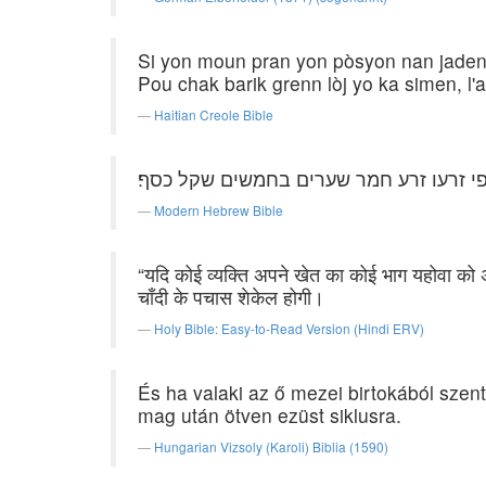
Si yon moun pran yon pòsyon nan jaden l'
Pou chak barik grenn lòj yo ka simen, l'
Haitian Creole Bible
פי זרעו זרע חמר שערים בחמשים שקל כסף׃
Modern Hebrew Bible
“यदि कोई व्यक्ति अपने खेत का कोई भाग यहोवा को
चाँदी के पचास शेकेल होगी।
Holy Bible: Easy-to-Read Version (Hindi ERV)
És ha valaki az ő mezei birtokából szen
mag után ötven ezüst siklusra.
Hungarian Vizsoly (Karoli) Biblia (1590)