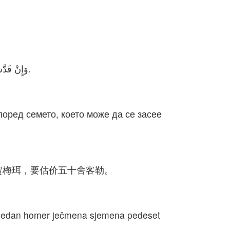
وَإِنْ قَدَّسَ إِنْسَانٌ بَعْضَ حَقْلِ مُلْكِهِ لِلرَّبِّ، يَكُونُ تَقْوِيمُكَ عَلَى قَدَرِ بِذَارِهِ. بِذَارُ حُومَرٍ مِنَ الشَّعِيرِ بِخَمْسِينَ شَاقِلِ فِضَّةٍ.
поред семето, което може да се засее
贺梅珥，要估价五十舍客勒。
 za jedan homer ječmena sjemena pedeset