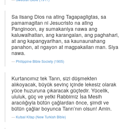
Sa iisang Dios na ating Tagapagligtas, sa
pamamagitan ni Jesucristo na ating
Panginoon, ay sumakaniya nawa ang
kaluwalhatian, ang karangalan, ang paghahari,
at ang kapangyarihan, sa kaunaunahang
panahon, at ngayon at magpakailan man. Siya
nawa.
Philippine Bible Society (1905)
Kurtarıcımız tek Tanrı, sizi düşmekten
alıkoyacak, büyük sevinç içinde lekesiz olarak
yüce huzuruna çıkaracak güçtedir. Yücelik,
ululuk, güç ve yetki Rabbimiz İsa Mesih
aracılığıyla bütün çağlardan önce, şimdi ve
bütün çağlar boyunca Tanrı’nın olsun! Amin.
Kutsal Kitap (New Turkish Bible)