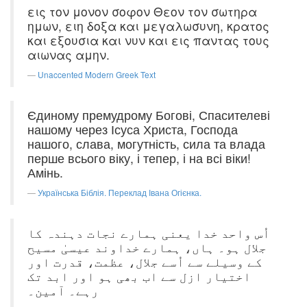
εις τον μονον σοφον Θεον τον σωτηρα
ημων, ειη δοξα και μεγαλωσυνη, κρατος
και εξουσια και νυν και εις παντας τους
αιωνας αμην.
Unaccented Modern Greek Text
Єдиному премудрому Богові, Спасителеві
нашому через Ісуса Христа, Господа
нашого, слава, могутність, сила та влада
перше всього віку, і тепер, і на всі віки!
Амінь.
Українська Біблія. Переклад Івана Огієнка.
اُس واحد خدا یعنی ہمارے نجات دہندہ کا
جلال ہو۔ ہاں، ہمارے خداوند عیسیٰ مسیح
کے وسیلے سے اُسے جلال، عظمت، قدرت اور
اختیار ازل سے اب بھی ہو اور ابد تک
رہے۔ آمین۔