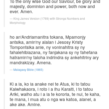
To the only wise God our Saviour, be glory and
majesty, dominion and power, both now and
ever. Amen.
King James Version (1769) with Strongs Numbers and
Morphology
ho an'Andriamanitra tokana, Mpamonjy
antsika, amin'ny alalan i Jesosy Kristy
Tompontsika anie, ny voninahitra sy ny
fahalehibiazana, ny fanjakana sy ny fahefana
hatramin'ny taloha indrindra sy ankehitriny ary
mandrakizay. Amena.
Malagasy Bible (1865)
Ki a ia, ko ia anake nei te Atua, ki to tatou
Kaiwhakaora, i roto i a ihu Karaiti, i to tatou
Ariki, waiho atu i a ia te kororia, te nui, te kaha,
te mana, i mua atu o nga wa katoa, aianei, a
ake ake. Amine.