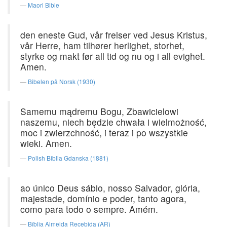
Maori Bible
den eneste Gud, vår frelser ved Jesus Kristus,
vår Herre, ham tilhører herlighet, storhet,
styrke og makt før all tid og nu og i all evighet.
Amen.
Bibelen på Norsk (1930)
Samemu mądremu Bogu, Zbawicielowi
naszemu, niech będzie chwała i wielmożność,
moc i zwierzchność, i teraz i po wszystkie
wieki. Amen.
Polish Biblia Gdanska (1881)
ao único Deus sábio, nosso Salvador, glória,
majestade, domínio e poder, tanto agora,
como para todo o sempre. Amém.
Bíblia Almeida Recebida (AR)