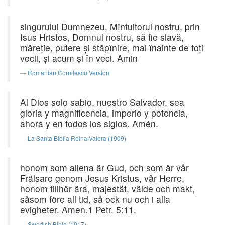
singurului Dumnezeu, Mîntuitorul nostru, prin
Isus Hristos, Domnul nostru, să fie slavă,
măreţie, putere şi stăpînire, mai înainte de toţi
vecii, şi acum şi în veci. Amin
Romanian Cornilescu Version
Al Dios solo sabio, nuestro Salvador, sea
gloria y magnificencia, imperio y potencia,
ahora y en todos los siglos. Amén.
La Santa Biblia Reina-Valera (1909)
honom som allena är Gud, och som är vår
Frälsare genom Jesus Kristus, vår Herre,
honom tillhör ära, majestät, välde och makt,
såsom före all tid, så ock nu och i alla
evigheter. Amen.1 Petr. 5:11.
Swedish Bible (1917)