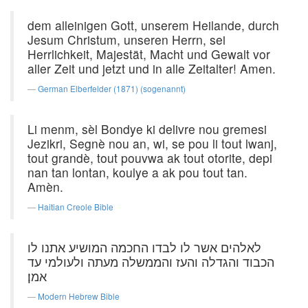
dem alleinigen Gott, unserem Heilande, durch
Jesum Christum, unseren Herrn, sei
Herrlichkeit, Majestät, Macht und Gewalt vor
aller Zeit und jetzt und in alle Zeitalter! Amen.
German Elberfelder (1871) (sogenannt)
Li menm, sèl Bondye ki delivre nou gremesi
Jezikri, Segnè nou an, wi, se pou li tout lwanj,
tout grandè, tout pouvwa ak tout otorite, depi
nan tan lontan, koulye a ak pou tout tan.
Amèn.
Haitian Creole Bible
לאלהים אשר לו לבדו החכמה המושיע אתנו לו
הכבוד והגדלה והעז והממשלה מעתה ולעולמי עד
אמן׃
Modern Hebrew Bible