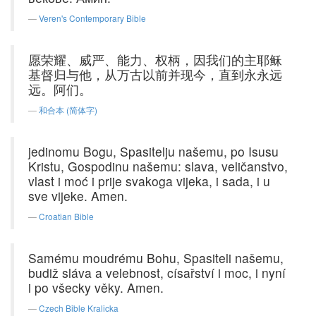
Veren's Contemporary Bible
愿荣耀、威严、能力、权柄，因我们的主耶稣
基督归与他，从万古以前并现今，直到永永远
远。阿们。
和合本 (简体字)
jedinomu Bogu, Spasitelju našemu, po Isusu
Kristu, Gospodinu našemu: slava, veličanstvo,
vlast i moć i prije svakoga vijeka, i sada, i u
sve vijeke. Amen.
Croatian Bible
Samému moudrému Bohu, Spasiteli našemu,
budiž sláva a velebnost, císařství i moc, i nyní
i po všecky věky. Amen.
Czech Bible Kralicka