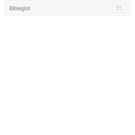
Bibleglot
Toggle
navigati