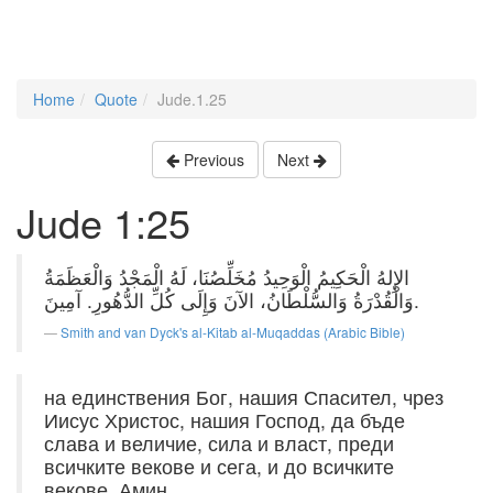
Home
Quote
Jude.1.25
Previous
Next
Jude 1:25
الإِلهُ الْحَكِيمُ الْوَحِيدُ مُخَلِّصُنَا، لَهُ الْمَجْدُ وَالْعَظَمَةُ
وَالْقُدْرَةُ وَالسُّلْطَانُ، الآنَ وَإِلَى كُلِّ الدُّهُورِ. آمِينَ.
Smith and van Dyck's al-Kitab al-Muqaddas (Arabic Bible)
на единствения Бог, нашия Спасител, чрез
Иисус Христос, нашия Господ, да бъде
слава и величие, сила и власт, преди
всичките векове и сега, и до всичките
векове. Амин.