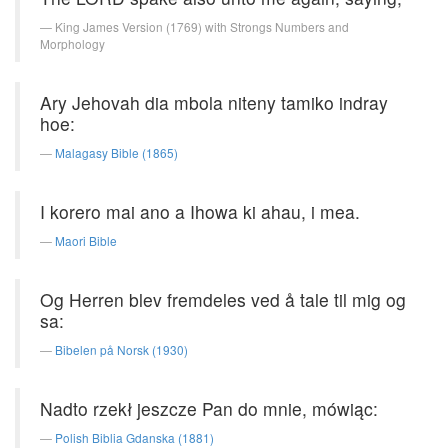
King James Version (1769) with Strongs Numbers and
Morphology
Ary Jehovah dia mbola niteny tamiko indray
hoe:
Malagasy Bible (1865)
I korero mai ano a Ihowa ki ahau, i mea.
Maori Bible
Og Herren blev fremdeles ved å tale til mig og
sa:
Bibelen på Norsk (1930)
Nadto rzekł jeszcze Pan do mnie, mówiąc:
Polish Biblia Gdanska (1881)