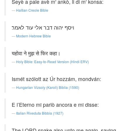
Seyè a pale avè m' ankò, li di m' konsa:
Haitian Creole Bible
ויסף יהוה דבר אלי עוד לאמר׃
Modern Hebrew Bible
यहोवा ने मुझ से फिर कहा।
Holy Bible: Easy-to-Read Version (Hindi ERV)
Ismét szólott az Úr hozzám, mondván:
Hungarian Vizsoly (Karoli) Biblia (1590)
E l’Eterno mi parlò ancora e mi disse:
Italian Riveduta Bibbia (1927)
The LORD spake also unto me again, saying,