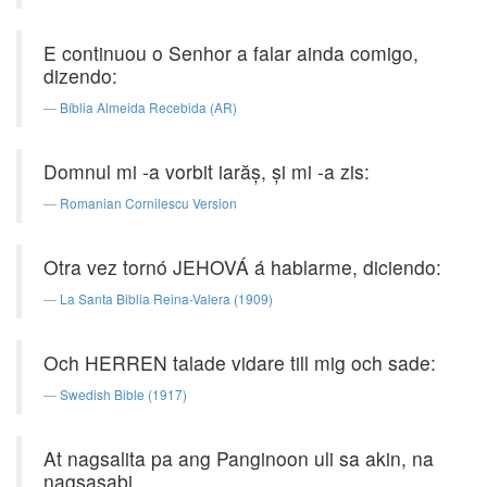
E continuou o Senhor a falar ainda comigo,
dizendo:
Bíblia Almeida Recebida (AR)
Domnul mi -a vorbit iarăş, şi mi -a zis:
Romanian Cornilescu Version
Otra vez tornó JEHOVÁ á hablarme, diciendo:
La Santa Biblia Reina-Valera (1909)
Och HERREN talade vidare till mig och sade:
Swedish Bible (1917)
At nagsalita pa ang Panginoon uli sa akin, na
nagsasabi,