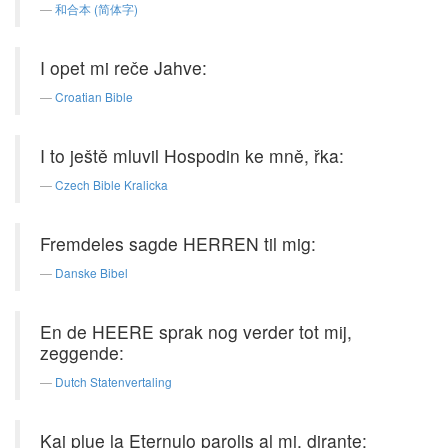
和合本 (简体字)
I opet mi reče Jahve:
Croatian Bible
I to ještě mluvil Hospodin ke mně, řka:
Czech Bible Kralicka
Fremdeles sagde HERREN til mig:
Danske Bibel
En de HEERE sprak nog verder tot mij,
zeggende:
Dutch Statenvertaling
Kaj plue la Eternulo parolis al mi, dirante: