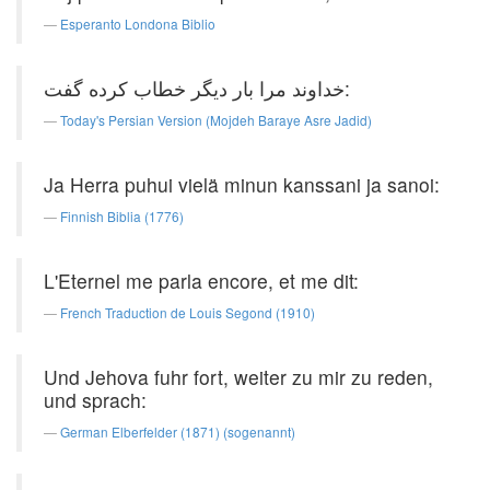
Esperanto Londona Biblio
خداوند مرا بار دیگر خطاب کرده گفت:
Today's Persian Version (Mojdeh Baraye Asre Jadid)
Ja Herra puhui vielä minun kanssani ja sanoi:
Finnish Biblia (1776)
L'Eternel me parla encore, et me dit:
French Traduction de Louis Segond (1910)
Und Jehova fuhr fort, weiter zu mir zu reden,
und sprach:
German Elberfelder (1871) (sogenannt)