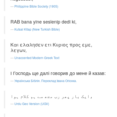
Philippine Bible Society (1905)
RAB bana yine seslenip dedi ki,
Kutsal Kitap (New Turkish Bible)
Και ελαλησεν ετι Κυριος προς εμε,
λεγων,
Unaccented Modern Greek Text
І Господь ще далі говорив до мене й казав:
Українська Біблія. Переклад Івана Огієнка.
ایک بار پھر رب مجھ سے ہم کلام ہوا،
Urdu Geo Version (UGV)