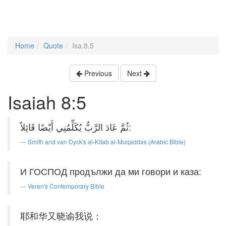
Home
Quote
Isa.8.5
Previous
Next
Isaiah 8:5
ثُمَّ عَادَ الرَّبُّ يُكَلِّمُنِي أَيْضًا قَائِلاً:
Smith and van Dyck's al-Kitab al-Muqaddas (Arabic Bible)
И ГОСПОД продължи да ми говори и каза:
Veren's Contemporary Bible
耶和华又晓谕我说：