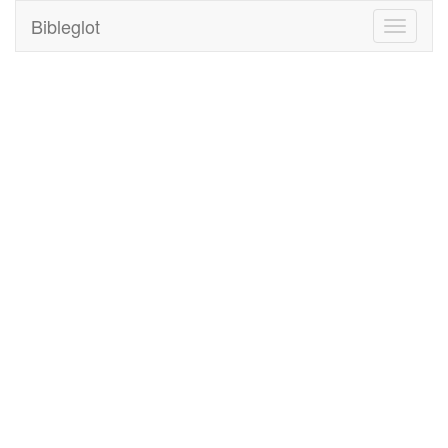
Bibleglot
Toggle
navigati