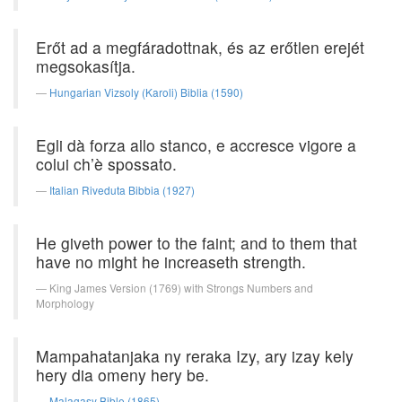
Erőt ad a megfáradottnak, és az erőtlen erejét
megsokasítja.
Hungarian Vizsoly (Karoli) Biblia (1590)
Egli dà forza allo stanco, e accresce vigore a
colui ch’è spossato.
Italian Riveduta Bibbia (1927)
He giveth power to the faint; and to them that
have no might he increaseth strength.
King James Version (1769) with Strongs Numbers and
Morphology
Mampahatanjaka ny reraka Izy, ary izay kely
hery dia omeny hery be.
Malagasy Bible (1865)