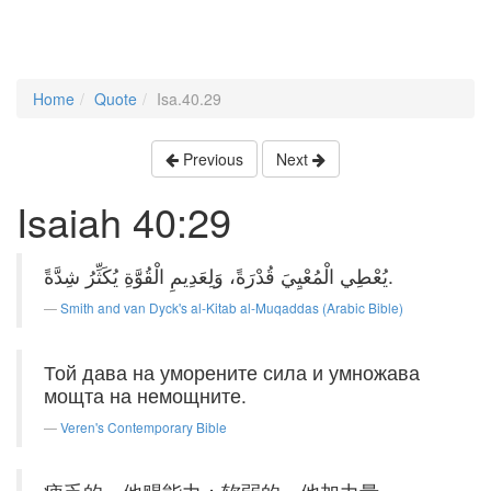
Home
Quote
Isa.40.29
Previous
Next
Isaiah 40:29
يُعْطِي الْمُعْيِيَ قُدْرَةً، وَلِعَدِيمِ الْقُوَّةِ يُكَثِّرُ شِدَّةً.
Smith and van Dyck's al-Kitab al-Muqaddas (Arabic Bible)
Той дава на уморените сила и умножава
мощта на немощните.
Veren's Contemporary Bible