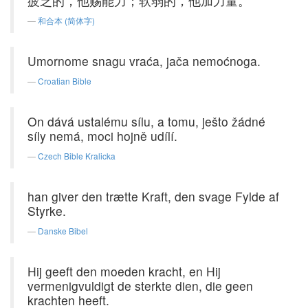
疲乏的，他赐能力；软弱的，他加力量。
和合本 (简体字)
Umornome snagu vraća, jača nemoćnoga.
Croatian Bible
On dává ustalému sílu, a tomu, ješto žádné
síly nemá, moci hojně udílí.
Czech Bible Kralicka
han giver den trætte Kraft, den svage Fylde af
Styrke.
Danske Bibel
Hij geeft den moeden kracht, en Hij
vermenigvuldigt de sterkte dien, die geen
krachten heeft.