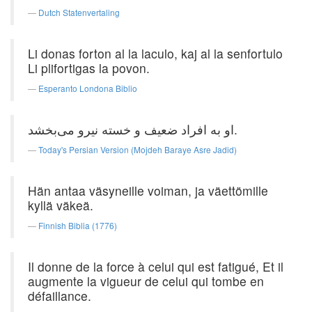
Dutch Statenvertaling
Li donas forton al la laculo, kaj al la senfortulo
Li plifortigas la povon.
Esperanto Londona Biblio
او به افراد ضعیف و خسته نیرو می‌بخشد.
Today's Persian Version (Mojdeh Baraye Asre Jadid)
Hän antaa väsyneille voiman, ja väettömille
kyllä väkeä.
Finnish Biblia (1776)
Il donne de la force à celui qui est fatigué, Et il
augmente la vigueur de celui qui tombe en
défaillance.