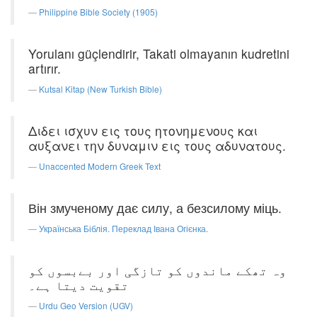
Philippine Bible Society (1905)
Yorulanı güçlendirir, Takati olmayanın kudretini
artırır.
Kutsal Kitap (New Turkish Bible)
Διδει ισχυν εις τους ητονημενους και
αυξανει την δυναμιν εις τους αδυνατους.
Unaccented Modern Greek Text
Він змученому дає силу, а безсилому міць.
Українська Біблія. Переклад Івана Огієнка.
وہ تھکے ماندوں کو تازگی اور بےبسوں کو
تقویت دیتا ہے۔
Urdu Geo Version (UGV)