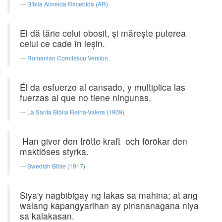
Bíblia Almeida Recebida (AR)
El dă tărie celui obosit, şi măreşte puterea
celui ce cade în leşin.
Romanian Cornilescu Version
Él da esfuerzo al cansado, y multiplica las
fuerzas al que no tiene ningunas.
La Santa Biblia Reina-Valera (1909)
Han giver den trötte kraft och förökar den
maktlöses styrka.
Swedish Bible (1917)
Siya'y nagbibigay ng lakas sa mahina; at ang
walang kapangyarihan ay pinananagana niya
sa kalakasan.