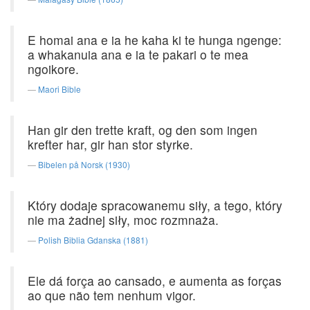
E homai ana e ia he kaha ki te hunga ngenge:
a whakanuia ana e ia te pakari o te mea
ngoikore.
Maori Bible
Han gir den trette kraft, og den som ingen
krefter har, gir han stor styrke.
Bibelen på Norsk (1930)
Który dodaje spracowanemu siły, a tego, który
nie ma żadnej siły, moc rozmnaża.
Polish Biblia Gdanska (1881)
Ele dá força ao cansado, e aumenta as forças
ao que não tem nenhum vigor.