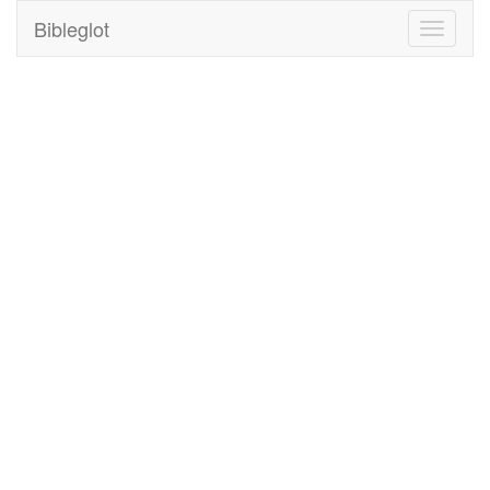
Bibleglot
Toggle
navigati