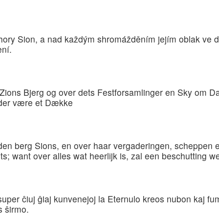
ory Sion, a nad každým shromážděním jejím oblak ve dn
ní.
å Zions Bjerg og over dets Festforsamlinger en Sky om
al der være et Dække
den berg Sions, en over haar vergaderingen, scheppen e
 want over alles wat heerlijk is, zal een beschutting w
super ĉiuj ĝiaj kunvenejoj la Eternulo kreos nubon kaj fu
s ŝirmo.