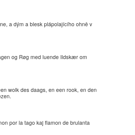
e, a dým a blesk plápolajícího ohně v
 Dagen og Røg med luende Ildskær om
en wolk des daags, en een rook, en den
ezen.
mon por la tago kaj flamon de brulanta