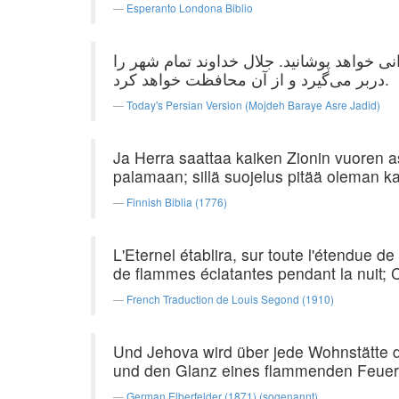
Esperanto Londona Biblio
انی خواهد پوشانید. جلال خداوند تمام شهر را
دربر می‌گیرد و از آن محافظت خواهد کرد.
Today's Persian Version (Mojdeh Baraye Asre Jadid)
Ja Herra saattaa kaiken Zionin vuoren asu
palamaan; sillä suojelus pitää oleman ka
Finnish Biblia (1776)
L'Eternel établira, sur toute l'étendue 
de flammes éclatantes pendant la nuit; C
French Traduction de Louis Segond (1910)
Und Jehova wird über jede Wohnstätte 
und den Glanz eines flammenden Feuers 
German Elberfelder (1871) (sogenannt)