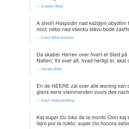
Croatian Bible
A stvoří Hospodin nad každým obydlím h
noci; nebo nad všecku slávu bude zastře
Czech Bible Kralicka
Da skaber Herren over hvert et Sted p
Natten; thi over alt, hvad herligt er, sk
Danske Bibel
En de HEERE zal over alle woning van 
glans eens vlammenden vuurs des nachts;
Dutch Statenvertaling
Kaj super ĉiu loko de la monto Cion kaj 
fajro por la nokto; super ĉio honora esto