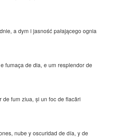
nie, a dym i jasność pałającego ognia
e fumaça de dia, e um resplendor de
 de fum ziua, şi un foc de flacări
ones, nube y oscuridad de día, y de