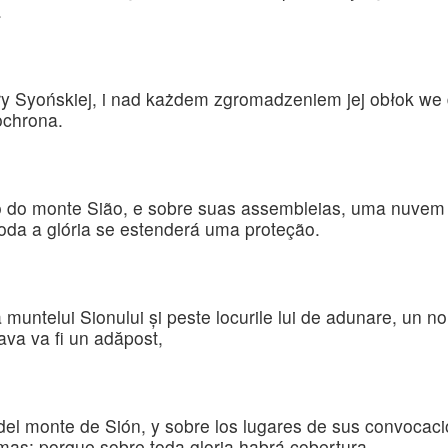
.
 Syońskiej, i nad każdem zgromadzeniem jej obłok we d
ochrona.
o do monte Sião, e sobre suas assembleias, uma nuvem 
toda a glória se estenderá uma proteção.
untelui Sionului şi peste locurile lui de adunare, un nor
ava va fi un adăpost,
el monte de Sión, y sobre los lugares de sus convocaci
mas: porque sobre toda gloria habrá cobertura.