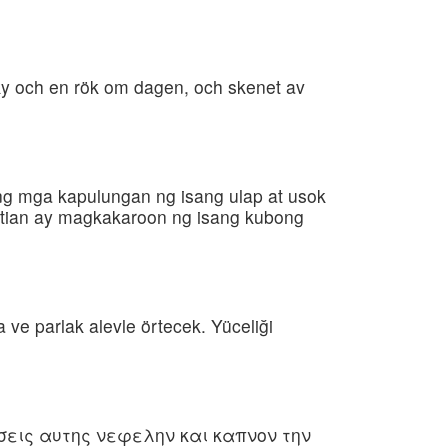
y och en rök om dagen, och skenet av
ang mga kapulungan ng isang ulap at usok
hatian ay magkakaroon ng isang kubong
 ve parlak alevle örtecek. Yüceliği
ισεις αυτης νεφελην και καπνον την