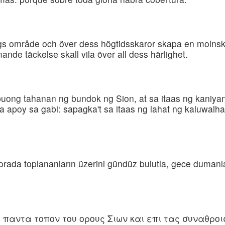
s område och över dess högtidsskaror skapa en molnsk
nde täckelse skall vila över all dess härlighet.
g buong tahanan ng bundok ng Sion, at sa itaas ng kaniy
na apoy sa gabi: sapagka't sa itaas ng lahat ng kaluwal
orada toplananların üzerini gündüz bulutla, gece dumanla
ι παντα τοπον του ορους Σιων και επι τας συναθρο