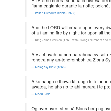
E l’Eterno creerà su tutta la distesa de
fiammeggiante durante la notte; poiché, s
Italian Riveduta Bibbia (1927)
And the LORD will create upon every dw
of a flaming fire by night: for upon all th
King James Version (1769) with Strongs Numbers and 
Ary Jehovah hamorona rahona sy setrok
rehetra any an-tendrombohitra Ziona Sy 
Malagasy Bible (1865)
A ka hanga e Ihowa ki runga ki te noho
awatea, he aho no te ahi murara i te po;
Maori Bible
Og over hvert sted på Sions berg og ov