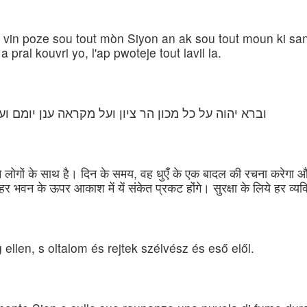
in poze sou tout mòn Siyon an ak sou tout moun ki sanb
ral kouvri yo, l'ap pwoteje tout lavil la.
וברא יהוה על כל מכון הר ציון ועל מקראה ענן יומם ו
े लोगों के साथ है। दिन के समय, वह धुएँ के एक बादल की रचना करेगा
हर भवन के ऊपर आकाश में यें संकेत प्रकट होंगे। सुरक्षा के लिये हर 
ellen, s oltalom és rejtek szélvész és eső elől.