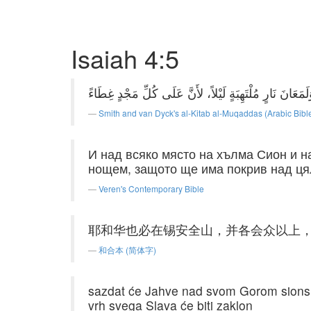
Isaiah 4:5
Smith and van Dyck's al-Kitab al-Muqaddas (Arabic Bibl
И над всяко място на хълма Сион и 
нощем, защото ще има покрив над ця
Veren's Contemporary Bible
耶和华也必在锡安全山，并各会众以上
和合本 (简体字)
sazdat će Jahve nad svom Gorom sionsko
vrh svega Slava će biti zaklon