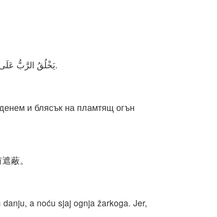
يَخْلُقُ الرَّبُّ عَلَى كُلِّ مَكَانٍ مِنْ جَبَلِ صِهْيَوْنَ وَعَلَى مَحْفَلِهَا سَحَابَةً نَهَارًا، وَدُخَانًا وَلَمَعَانَ نَارٍ مُلْتَهِبَةٍ لَيْلاً، لأَنَّ عَلَى كُلِّ مَجْدٍ غِطَاءً.
 денем и блясък на пламтящ огън
有遮蔽。
anju, a noću sjaj ognja žarkoga. Jer,