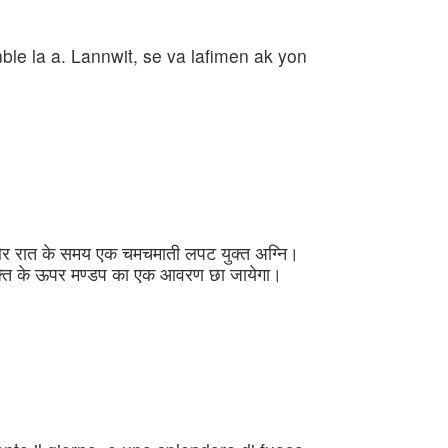
le la a. Lannwit, se va lafimen ak yon
 और रात के समय एक चमचमाती लपट युक्त अग्नि।
व्यक्ति के ऊपर मण्डप का एक आवरण छा जायेगा।