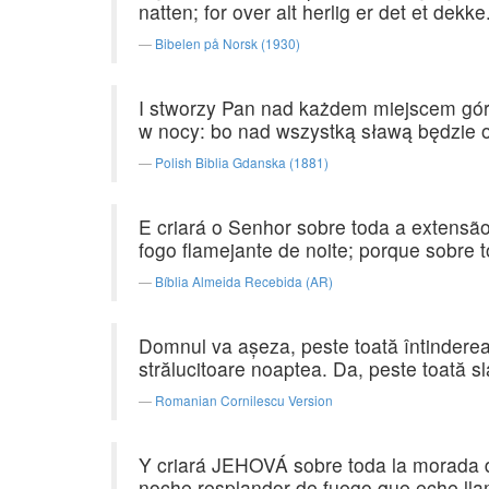
natten; for over alt herlig er det et dekke
Bibelen på Norsk (1930)
I stworzy Pan nad każdem miejscem góry
w nocy: bo nad wszystką sławą będzie 
Polish Biblia Gdanska (1881)
E criará o Senhor sobre toda a extensã
fogo flamejante de noite; porque sobre 
Bíblia Almeida Recebida (AR)
Domnul va aşeza, peste toată întinderea m
strălucitoare noaptea. Da, peste toată sl
Romanian Cornilescu Version
Y criará JEHOVÁ sobre toda la morada d
noche resplandor de fuego que eche lla