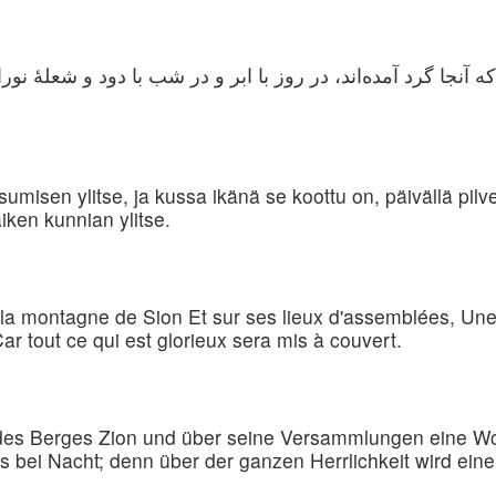
 آنجا گرد آمده‌اند، در روز با ابر و در شب با دود و شعلهٔ نور
misen ylitse, ja kussa ikänä se koottu on, päivällä pilve
iken kunnian ylitse.
de la montagne de Sion Et sur ses lieux d'assemblées, Un
ar tout ce qui est glorieux sera mis à couvert.
des Berges Zion und über seine Versammlungen eine Wo
bei Nacht; denn über der ganzen Herrlichkeit wird eine