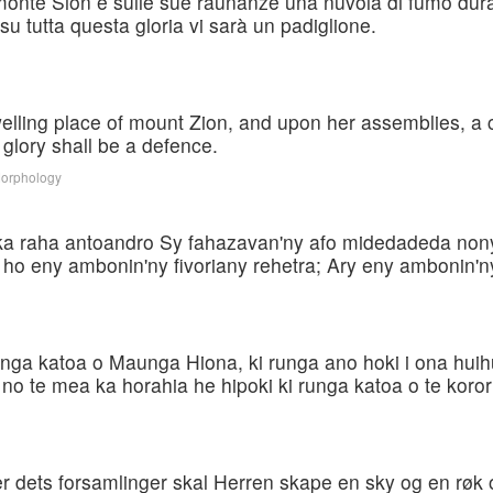
l monte Sion e sulle sue raunanze una nuvola di fumo dura
u tutta questa gloria vi sarà un padiglione.
elling place of mount Zion, and upon her assemblies, a 
e glory shall be a defence.
Morphology
a raha antoandro Sy fahazavan'ny afo midedadeda nony
ho eny ambonin'ny fivoriany rehetra; Ary eny ambonin'ny 
anga katoa o Maunga Hiona, ki runga ano hoki i ona huih
 no te mea ka horahia he hipoki ki runga katoa o te koror
er dets forsamlinger skal Herren skape en sky og en røk