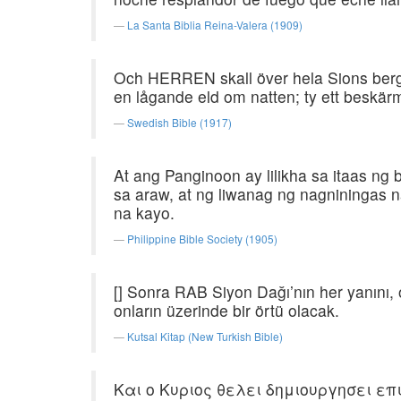
La Santa Biblia Reina-Valera (1909)
Och HERREN skall över hela Sions berg
en lågande eld om natten; ty ett beskärma
Swedish Bible (1917)
At ang Panginoon ay lilikha sa itaas n
sa araw, at ng liwanag ng nagniningas 
na kayo.
Philippine Bible Society (1905)
[] Sonra RAB Siyon Dağı’nın her yanını, 
onların üzerinde bir örtü olacak.
Kutsal Kitap (New Turkish Bible)
Και ο Κυριος θελει δημιουργησει επ