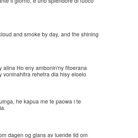
nte il giorno, e uno splendore di fuoco
cloud and smoke by day, and the shining
 alina Ho eny ambonin'ny fitoerana
voninahitra rehetra dia hisy eloelo
uinga, he kapua me te paowa i te
ia.
 om dagen og glans av luende ild om