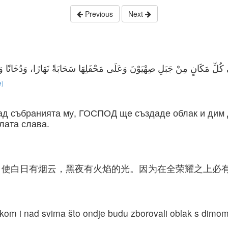
Previous
Next
e)
над събранията му, ГОСПОД ще създаде облак и дим
лата слава.
，使白日有烟云，黑夜有火焰的光。因为在全荣耀之上必
m i nad svima što ondje budu zborovali oblak s dimom d