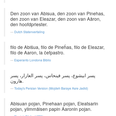
Den zoon van Abisua, den zoon van Pinehas,
den zoon van Eleazar, den zoon van Aäron,
den hoofdpriester.
Dutch Statenvertaling
filo de Abiŝua, filo de Pineĥas, filo de Eleazar,
filo de Aaron, la ĉefpastro.
Esperanto Londona Biblio
پسر ابیشوع، پسر فینحاس، پسر العازار، پسر
هارون.
Today's Persian Version (Mojdeh Baraye Asre Jadid)
Abisuan pojan, Pinehaan pojan, Eleatsarin
pojan, ylimmäisen papin Aaronin pojan.