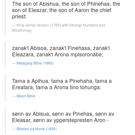
The son of Abishua, the son of Phinehas, the
son of Eleazar, the son of Aaron the chief
priest:
King James Version (1769) with Strongs Numbers and
Morphology
zanak'i Abisoa, zanak'i Finehasa, zanak'i
Eleazara, zanak'i Arona mpisoronabe;
Malagasy Bible (1865)
Tama a Apihua, tama a Pinehaha, tama a
Ereatara, tama a Arona tino tohunga:
Maori Bible
sønn av Abisua, sønn av Pinehas, sønn av
Eleasar, sønn av ypperstepresten Aron -
Bibelen på Norsk (1930)