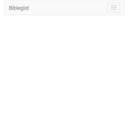
Bibleglot
Toggle
navigati