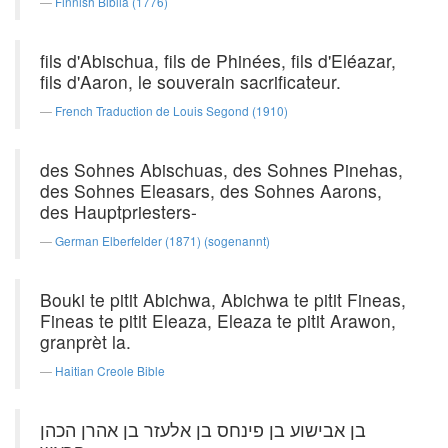
Finnish Biblia (1776)
fils d'Abischua, fils de Phinées, fils d'Eléazar,
fils d'Aaron, le souverain sacrificateur.
French Traduction de Louis Segond (1910)
des Sohnes Abischuas, des Sohnes Pinehas,
des Sohnes Eleasars, des Sohnes Aarons,
des Hauptpriesters-
German Elberfelder (1871) (sogenannt)
Bouki te pitit Abichwa, Abichwa te pitit Fineas,
Fineas te pitit Eleaza, Eleaza te pitit Arawon,
granprèt la.
Haitian Creole Bible
בן אבישוע בן פינחס בן אלעזר בן אהרן הכהן