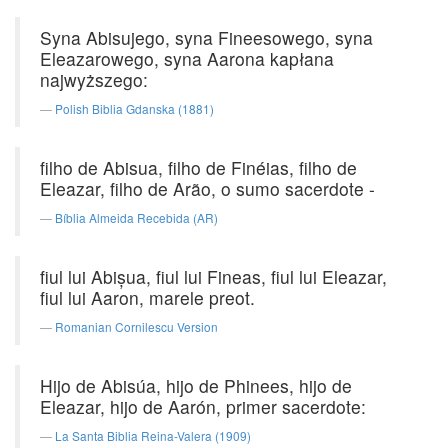
Syna Abisujego, syna Fineesowego, syna
Eleazarowego, syna Aarona kapłana
najwyższego:
Polish Biblia Gdanska (1881)
filho de Abisua, filho de Finéias, filho de
Eleazar, filho de Arão, o sumo sacerdote -
Bíblia Almeida Recebida (AR)
fiul lui Abişua, fiul lui Fineas, fiul lui Eleazar,
fiul lui Aaron, marele preot.
Romanian Cornilescu Version
Hijo de Abisúa, hijo de Phinees, hijo de
Eleazar, hijo de Aarón, primer sacerdote:
La Santa Biblia Reina-Valera (1909)