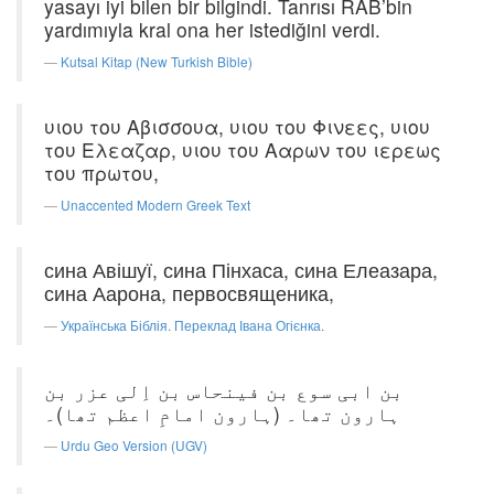
yasayı iyi bilen bir bilgindi. Tanrısı RAB’bin
yardımıyla kral ona her istediğini verdi.
Kutsal Kitap (New Turkish Bible)
υιου του Αβισσουα, υιου του Φινεες, υιου
του Ελεαζαρ, υιου του Ααρων του ιερεως
του πρωτου,
Unaccented Modern Greek Text
сина Авішуї, сина Пінхаса, сина Елеазара,
сина Аарона, первосвященика,
Українська Біблія. Переклад Івана Огієнка.
بن ابی سوع بن فینحاس بن اِلی عزر بن
ہارون تھا۔ (ہارون امامِ اعظم تھا)۔
Urdu Geo Version (UGV)