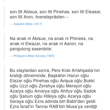
son till Abisua, son till Pinehas, son till Eleasar,
son till Aron, översteprästen --
Swedish Bible (1917)
Na anak ni Abisue, na anak ni Phinees, na
anak ni Eleazar, na anak ni Aaron, na
pangulong saserdote:
Philippine Bible Society (1905)
Bu olaylardan sonra, Pers Kralı Artahşasta’nın
krallığı döneminde, Başkâhin Harun oğlu
Elazar oğlu Pinehas oğlu Avişua oğlu Bukki
oğlu Uzzi oğlu Zerahya oğlu Merayot oğlu
Azarya oğlu Amarya oğlu Ahituv oğlu Sadok
oğlu Şallum oğlu Hilkiya oğlu Azarya oğlu
Seraya oğlu Ezra adında biri Babil’den geldi.
Ezra İsrail’in Tanrısı RAB’bin Musa’ya verdiği