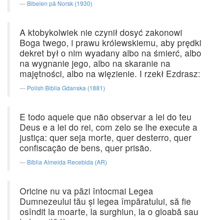
Bibelen på Norsk (1930)
A ktobykolwiek nie czynił dosyć zakonowi
Boga twego, i prawu królewskiemu, aby prędki
dekret był o nim wyadany albo na śmierć, albo
na wygnanie jego, albo na skaranie na
majętności, albo na więzienie. I rzekł Ezdrasz:
Polish Biblia Gdanska (1881)
E todo aquele que não observar a lei do teu
Deus e a lei do rei, com zelo se lhe execute a
justiça: quer seja morte, quer desterro, quer
confiscação de bens, quer prisão.
Bíblia Almeida Recebida (AR)
Oricine nu va păzi întocmai Legea
Dumnezeului tău şi legea împăratului, să fie
osîndit la moarte, la surghiun, la o gloabă sau