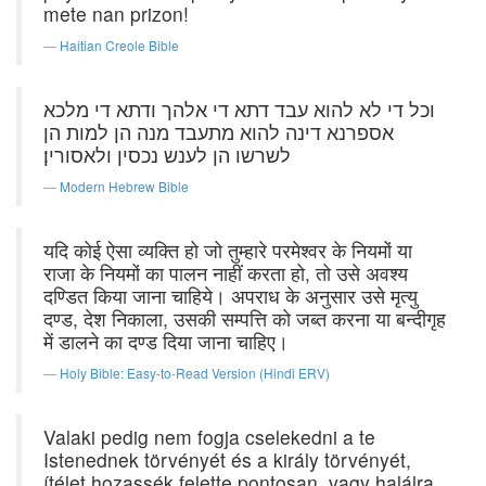
mete nan prizon!
Haitian Creole Bible
וכל די לא להוא עבד דתא די אלהך ודתא די מלכא
אספרנא דינה להוא מתעבד מנה הן למות הן
לשרשו הן לענש נכסין ולאסורין׃
Modern Hebrew Bible
यदि कोई ऐसा व्यक्ति हो जो तुम्हारे परमेश्वर के नियमों या
राजा के नियमों का पालन नाहीं करता हो, तो उसे अवश्य
दण्डित किया जाना चाहिये। अपराध के अनुसार उसे मृत्यु
दण्ड, देश निकाला, उसकी सम्पत्ति को जब्त करना या बन्दीगृह
में डालने का दण्ड दिया जाना चाहिए।
Holy Bible: Easy-to-Read Version (Hindi ERV)
Valaki pedig nem fogja cselekedni a te
Istenednek törvényét és a király törvényét,
ítélet hozassék felette pontosan, vagy halálra,