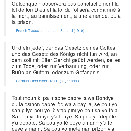
Quiconque n'observera pas ponctuellement la
loi de ton Dieu et la loi du roi sera condamné à
la mort, au bannissement, à une amende, ou à
la prison.
French Traduction de Louis Segond (1910)
Und ein jeder, der das Gesetz deines Gottes
und das Gesetz des Königs nicht tun wird, an
dem soll mit Eifer Gericht geübt werden, sei es
zum Tode, oder zur Verbannung, oder zur
Buße an Gütern, oder zum Gefängnis.
German Elberfelder (1871) (sogenannt)
Tout moun ki pa mache dapre lalwa Bondye
ou la osinon dapre lòd wa a bay la, se pou yo
san pitye pou yo lè y'ap pini yo pou sa yo fè a.
Sa pou yo touye y'a touye. Sa pou yo depòte
y'a depòte. Sa pou yo fè peye amann y'a fè
peye amann. Sa pou yo mete nan prizon y'a