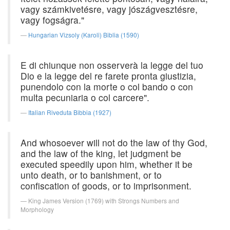
vagy számkivetésre, vagy jószágvesztésre,
vagy fogságra."
Hungarian Vizsoly (Karoli) Biblia (1590)
E di chiunque non osserverà la legge del tuo
Dio e la legge del re farete pronta giustizia,
punendolo con la morte o col bando o con
multa pecuniaria o col carcere".
Italian Riveduta Bibbia (1927)
And whosoever will not do the law of thy God,
and the law of the king, let judgment be
executed speedily upon him, whether it be
unto death, or to banishment, or to
confiscation of goods, or to imprisonment.
King James Version (1769) with Strongs Numbers and
Morphology