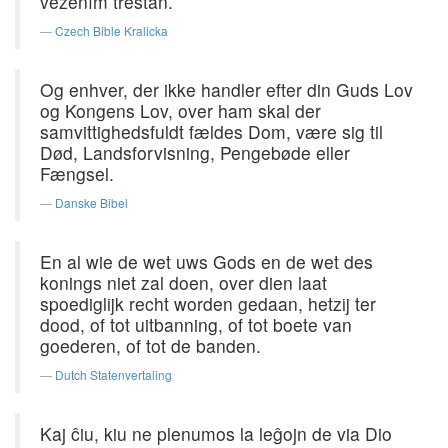
vězením trestán.
Czech Bible Kralicka
Og enhver, der ikke handler efter din Guds Lov
og Kongens Lov, over ham skal der
samvittighedsfuldt fældes Dom, være sig til
Død, Landsforvisning, Pengebøde eller
Fængsel.
Danske Bibel
En al wie de wet uws Gods en de wet des
konings niet zal doen, over dien laat
spoediglijk recht worden gedaan, hetzij ter
dood, of tot uitbanning, of tot boete van
goederen, of tot de banden.
Dutch Statenvertaling
Kaj ĉiu, kiu ne plenumos la leĝojn de via Dio