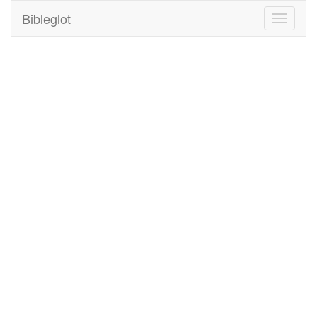
Bibleglot
Toggle
navigati