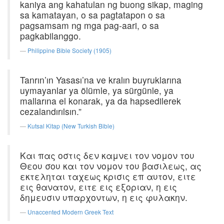
kaniya ang kahatulan ng buong sikap, maging
sa kamatayan, o sa pagtatapon o sa
pagsamsam ng mga pag-aari, o sa
pagkabilanggo.
Philippine Bible Society (1905)
Tanrın’ın Yasası’na ve kralın buyruklarına
uymayanlar ya ölümle, ya sürgünle, ya
mallarına el konarak, ya da hapsedilerek
cezalandırılsın.”
Kutsal Kitap (New Turkish Bible)
Και πας οστις δεν καμνει τον νομον του
Θεου σου και τον νομον του βασιλεως, ας
εκτεληται ταχεως κρισις επ αυτον, ειτε
εις θανατον, ειτε εις εξοριαν, η εις
δημευσιν υπαρχοντων, η εις φυλακην.
Unaccented Modern Greek Text