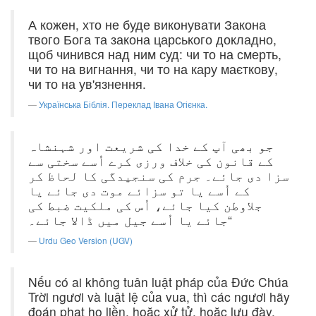
А кожен, хто не буде виконувати Закона
твого Бога та закона царського докладно,
щоб чинився над ним суд: чи то на смерть,
чи то на вигнання, чи то на кару маєткову,
чи то на ув'язнення.
Українська Біблія. Переклад Івана Огієнка.
جو بھی آپ کے خدا کی شریعت اور شہنشاہ
کے قانون کی خلاف ورزی کرے اُسے سختی سے
سزا دی جائے۔ جرم کی سنجیدگی کا لحاظ کر
کے اُسے یا تو سزائے موت دی جائے یا
جلاوطن کیا جائے، اُس کی ملکیت ضبط کی
جائے یا اُسے جیل میں ڈالا جائے۔“
Urdu Geo Version (UGV)
Nếu có ai không tuân luật pháp của Ðức Chúa
Trời ngươi và luật lệ của vua, thì các ngươi hãy
đoán phạt họ liền, hoặc xử tử, hoặc lưu đày,