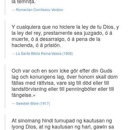
la temniţă.``
Romanian Cornilescu Version
Y cualquiera que no hiciere la ley de tu Dios, y
la ley del rey, prestamente sea juzgado, ó á
muerte, ó á desarraigo, ó á pena de la
hacienda, ó á prisión.
La Santa Biblia Reina-Valera (1909)
Och var och en som icke gör efter din Guds
lag och konungens lag, över honom skall dom
fällas med rättvisa, vare sig till död eller till
landsförvisning eller till penningböter eller till
fängelse.»
Swedish Bible (1917)
At sinomang hindi tumupad ng kautusan ng
iyong Dios, at ng kautusan ng hari, gawin sa