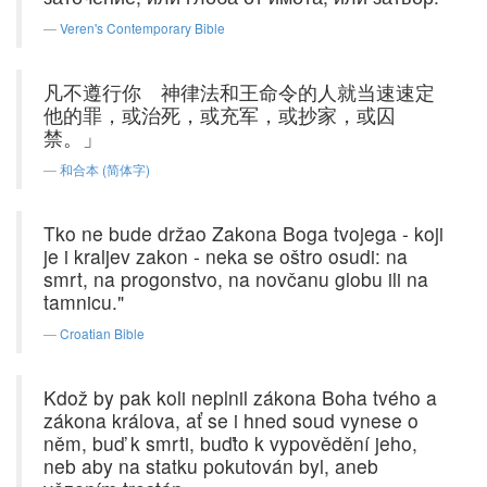
Veren's Contemporary Bible
凡不遵行你 神律法和王命令的人就当速速定
他的罪，或治死，或充军，或抄家，或囚
禁。」
和合本 (简体字)
Tko ne bude držao Zakona Boga tvojega - koji
je i kraljev zakon - neka se oštro osudi: na
smrt, na progonstvo, na novčanu globu ili na
tamnicu."
Croatian Bible
Kdož by pak koli neplnil zákona Boha tvého a
zákona králova, ať se i hned soud vynese o
něm, buď k smrti, buďto k vypovědění jeho,
neb aby na statku pokutován byl, aneb