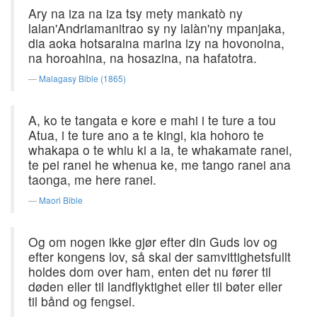
Ary na iza na iza tsy mety mankatò ny
lalan'Andriamanitrao sy ny lalàn'ny mpanjaka,
dia aoka hotsaraina marina izy na hovonoina,
na horoahina, na hosazina, na hafatotra.
Malagasy Bible (1865)
A, ko te tangata e kore e mahi i te ture a tou
Atua, i te ture ano a te kingi, kia hohoro te
whakapa o te whiu ki a ia, te whakamate ranei,
te pei ranei he whenua ke, me tango ranei ana
taonga, me here ranei.
Maori Bible
Og om nogen ikke gjør efter din Guds lov og
efter kongens lov, så skal der samvittighetsfullt
holdes dom over ham, enten det nu fører til
døden eller til landflyktighet eller til bøter eller
til bånd og fengsel.