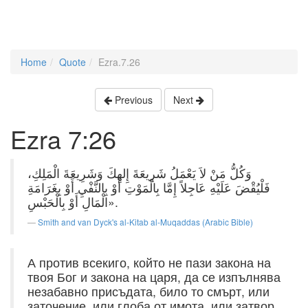
Home
Quote
Ezra.7.26
Previous
Next
Ezra 7:26
وَكُلُّ مَنْ لاَ يَعْمَلُ شَرِيعَةَ إِلهِكَ وَشَرِيعَةَ الْمَلِكِ،
فَلْيُقْضَ عَلَيْهِ عَاجِلاً إِمَّا بِالْمَوْتِ أَوْ بِالنَّفْيِ أَوْ بِغَرَامَةِ
الْمَالِ أَوْ بِالْحَبْسِ».
Smith and van Dyck's al-Kitab al-Muqaddas (Arabic Bible)
А против всекиго, който не пази закона на
твоя Бог и закона на царя, да се изпълнява
незабавно присъдата, било то смърт, или
заточение, или глоба от имота, или затвор.