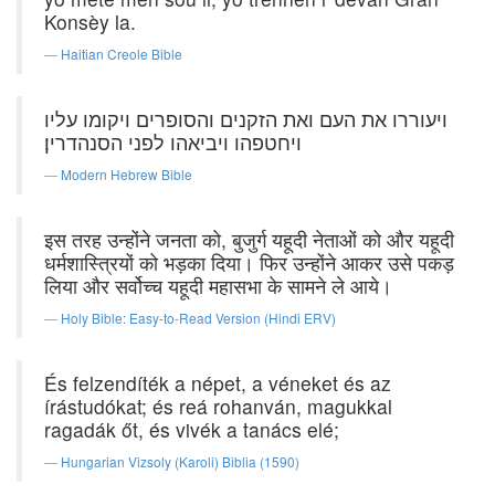
Konsèy la.
Haitian Creole Bible
ויעוררו את העם ואת הזקנים והסופרים ויקומו עליו
ויחטפהו ויביאהו לפני הסנהדרין׃
Modern Hebrew Bible
इस तरह उन्होंने जनता को, बुजुर्ग यहूदी नेताओं को और यहूदी
धर्मशास्त्रियों को भड़का दिया। फिर उन्होंने आकर उसे पकड़
लिया और सर्वोच्च यहूदी महासभा के सामने ले आये।
Holy Bible: Easy-to-Read Version (Hindi ERV)
És felzendíték a népet, a véneket és az
írástudókat; és reá rohanván, magukkal
ragadák őt, és vivék a tanács elé;
Hungarian Vizsoly (Karoli) Biblia (1590)