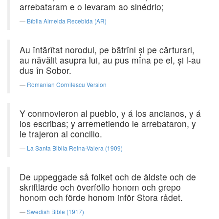
arrebataram e o levaram ao sinédrio;
Bíblia Almeida Recebida (AR)
Au întărîtat norodul, pe bătrîni şi pe cărturari,
au năvălit asupra lui, au pus mîna pe el, şi l-au
dus în Sobor.
Romanian Cornilescu Version
Y conmovieron al pueblo, y á los ancianos, y á
los escribas; y arremetiendo le arrebataron, y
le trajeron al concilio.
La Santa Biblia Reina-Valera (1909)
De uppeggade så folket och de äldste och de
skriftlärde och överföllo honom och grepo
honom och förde honom inför Stora rådet.
Swedish Bible (1917)