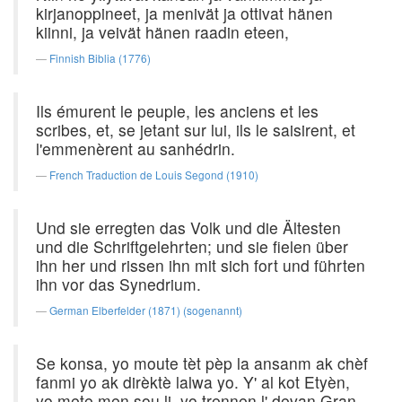
kirjanoppineet, ja menivät ja ottivat hänen
kiinni, ja veivät hänen raadin eteen,
Finnish Biblia (1776)
Ils émurent le peuple, les anciens et les
scribes, et, se jetant sur lui, ils le saisirent, et
l'emmenèrent au sanhédrin.
French Traduction de Louis Segond (1910)
Und sie erregten das Volk und die Ältesten
und die Schriftgelehrten; und sie fielen über
ihn her und rissen ihn mit sich fort und führten
ihn vor das Synedrium.
German Elberfelder (1871) (sogenannt)
Se konsa, yo moute tèt pèp la ansanm ak chèf
fanmi yo ak dirèktè lalwa yo. Y' al kot Etyèn,
yo mete men sou li, yo trennen l' devan Gran