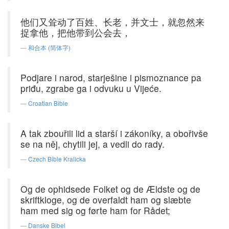
他们又耸动了百姓、长老，并文士，就忽然来
捉拿他，把他带到公会去，
和合本 (简体字)
Podjare i narod, starješine i pismoznance pa
priđu, zgrabe ga i odvuku u Vijeće.
Croatian Bible
A tak zbouřili lid a starší i zákoníky, a obořivše
se na něj, chytili jej, a vedli do rady.
Czech Bible Kralicka
Og de ophidsede Folket og de Ældste og de
skriftkloge, og de overfaldt ham og slæbte
ham med sig og førte ham for Rådet;
Danske Bibel