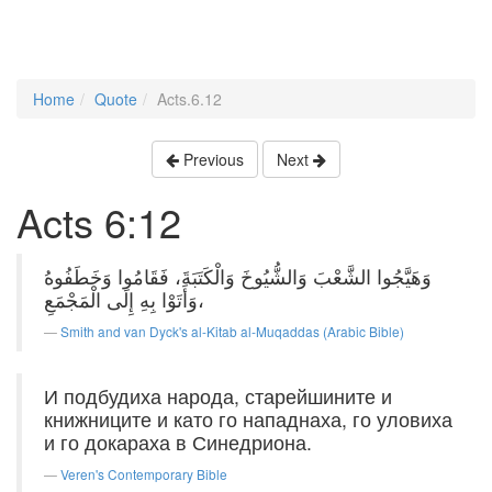
Home
Quote
Acts.6.12
Previous
Next
Acts 6:12
وَهَيَّجُوا الشَّعْبَ وَالشُّيُوخَ وَالْكَتَبَةَ، فَقَامُوا وَخَطَفُوهُ
وَأَتَوْا بِهِ إِلَى الْمَجْمَعِ،
Smith and van Dyck's al-Kitab al-Muqaddas (Arabic Bible)
И подбудиха народа, старейшините и
книжниците и като го нападнаха, го уловиха
и го докараха в Синедриона.
Veren's Contemporary Bible