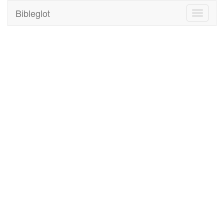
Bibleglot
Toggle
navigati