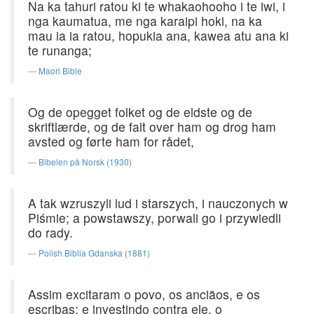
Na ka tahuri ratou ki te whakaohooho i te iwi, i
nga kaumatua, me nga karaipi hoki, na ka
mau ia ia ratou, hopukia ana, kawea atu ana ki
te runanga;
Maori Bible
Og de opegget folket og de eldste og de
skriftlærde, og de falt over ham og drog ham
avsted og førte ham for rådet,
Bibelen på Norsk (1930)
A tak wzruszyli lud i starszych, i nauczonych w
Piśmie; a powstawszy, porwali go i przywiedli
do rady.
Polish Biblia Gdanska (1881)
Assim excitaram o povo, os anciãos, e os
escribas; e investindo contra ele, o