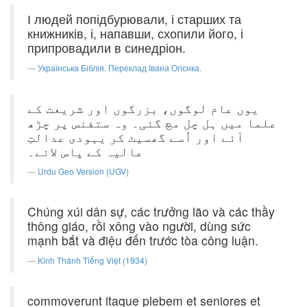
І людей попідбурювали, і старших та
книжників, і, напавши, схопили його, і
припровадили в синедріон.
Українська Біблія. Переклад Івана Огієнка.
یوں عام لوگوں، بزرگوں اور شریعت کے
علما میں ہل چل مچ گئی۔ وہ ستفنس پر چڑھ
آئے اور اُسے گھسیٹ کر یہودی عدالتِ
عالیہ کے پاس لائے۔
Urdu Geo Version (UGV)
Chúng xúi dân sự, các trưởng lão và các thầy
thông giáo, rồi xông vào người, dùng sức
mạnh bắt và điệu đến trước tòa công luận.
Kinh Thánh Tiếng Việt (1934)
commoverunt itaque plebem et seniores et