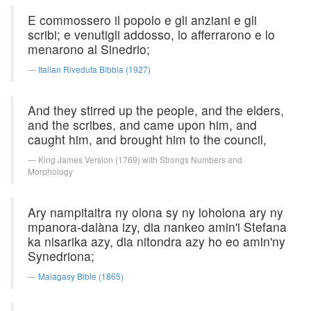
E commossero il popolo e gli anziani e gli
scribi; e venutigli addosso, lo afferrarono e lo
menarono al Sinedrio;
Italian Riveduta Bibbia (1927)
And they stirred up the people, and the elders,
and the scribes, and came upon him, and
caught him, and brought him to the council,
King James Version (1769) with Strongs Numbers and
Morphology
Ary nampitaitra ny olona sy ny loholona ary ny
mpanora-dalàna izy, dia nankeo amin'i Stefana
ka nisarika azy, dia nitondra azy ho eo amin'ny
Synedriona;
Malagasy Bible (1865)