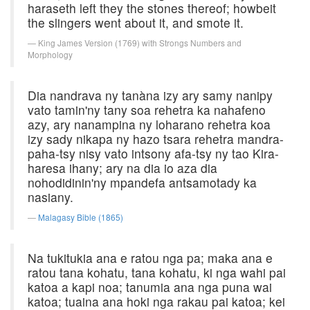
haraseth left they the stones thereof; howbeit
the slingers went about it, and smote it.
King James Version (1769) with Strongs Numbers and
Morphology
Dia nandrava ny tanàna izy ary samy nanipy
vato tamin'ny tany soa rehetra ka nahafeno
azy, ary nanampina ny loharano rehetra koa
izy sady nikapa ny hazo tsara rehetra mandra-
paha-tsy nisy vato intsony afa-tsy ny tao Kira-
haresa ihany; ary na dia io aza dia
nohodidinin'ny mpandefa antsamotady ka
nasiany.
Malagasy Bible (1865)
Na tukitukia ana e ratou nga pa; maka ana e
ratou tana kohatu, tana kohatu, ki nga wahi pai
katoa a kapi noa; tanumia ana nga puna wai
katoa; tuaina ana hoki nga rakau pai katoa; kei