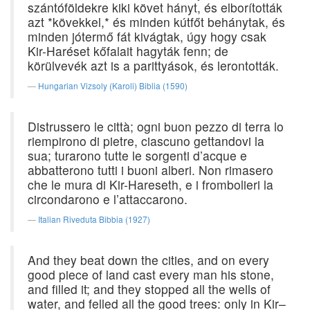
szántóföldekre kiki követ hányt, és elborították
azt *kövekkel,* és minden kútfőt behánytak, és
minden jótermő fát kivágtak, úgy hogy csak
Kir-Haréset kőfalait hagyták fenn; de
körülvevék azt is a parittyások, és lerontották.
Hungarian Vizsoly (Karoli) Biblia (1590)
Distrussero le città; ogni buon pezzo di terra lo
riempirono di pietre, ciascuno gettandovi la
sua; turarono tutte le sorgenti d’acque e
abbatterono tutti i buoni alberi. Non rimasero
che le mura di Kir-Hareseth, e i frombolieri la
circondarono e l’attaccarono.
Italian Riveduta Bibbia (1927)
And they beat down the cities, and on every
good piece of land cast every man his stone,
and filled it; and they stopped all the wells of
water, and felled all the good trees: only in Kir–