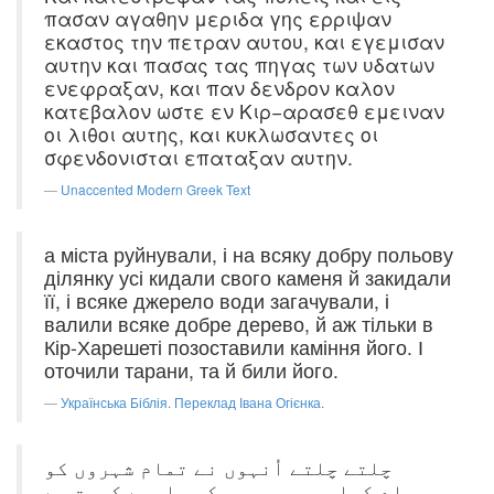
πασαν αγαθην μεριδα γης ερριψαν
εκαστος την πετραν αυτου, και εγεμισαν
αυτην και πασας τας πηγας των υδατων
ενεφραξαν, και παν δενδρον καλον
κατεβαλον ωστε εν Κιρ−αρασεθ εμειναν
οι λιθοι αυτης, και κυκλωσαντες οι
σφενδονισται επαταξαν αυτην.
Unaccented Modern Greek Text
а міста руйнували, і на всяку добру польову
ділянку усі кидали свого каменя й закидали
її, і всяке джерело води загачували, і
валили всяке добре дерево, й аж тільки в
Кір-Харешеті позоставили каміння його. І
оточили тарани, та й били його.
Українська Біблія. Переклад Івана Огієнка.
چلتے چلتے اُنہوں نے تمام شہروں کو
برباد کیا۔ جب بھی وہ کسی اچھے کھیت سے