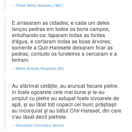
Polish Biblia Gdanska (1881)
E arrasaram as cidades; e cada um deles
lançou pedras em todos os bons campos,
entulhando-os; taparam todas as fontes
d'água, e cortaram todas as boas árvores;
somente a Quir-Haresete deixaram ficar as
pedras; contudo os fundeiros a cercaram e a
feriram.
Bíblia Almeida Recebida (AR)
Au sfărîmat cetăţile, au aruncat fiecare pietre,
în toate ogoarele cele mai bune şi le-au
umplut cu pietre au astupat toate izvoarele de
apă, şi au tăiat toţi copacii cei buni; prăştiaşii
au înconjurat şi au bătut Chir-Hareset, din care
n'au lăsat decît pietrele.
Romanian Cornilescu Version