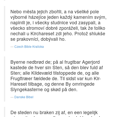
Nebo města jejich zbořili, a na všeliké pole
výborné házejíce jeden každý kamením svým,
naplnili je, i všecky studnice vod zasypali, a
všecko stromoví dobré zporáželi, tak že toliko
nechali u Kirchareset zdi jeho. Protož shlukše
se prakovníci, dobývali ho.
Czech Bible Kralicka
Byerne nedbrød de; på al frugtbar Agerjord
kastede de hver sin Sten, så den blev fuld af
Sten; alle Kildevæld tilstoppede de, og alle
Frugttræer fældede de. Til sidst var kun Kir-
Hareset tilbage, og denne By omringede
Slyngekasterne og skød på den.
Danske Bibel
De steden nu braken zij af, en een iegelijk