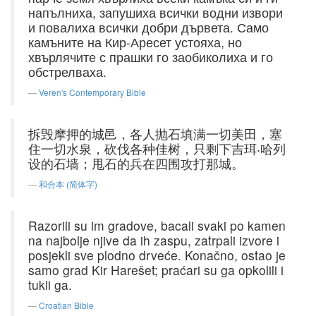
напълниха, запушиха всички водни извори
и повалиха всички добри дървета. Само
камъните на Кир-Аресет устояха, но
хвърлячите с прашки го заобиколиха и го
обстрелваха.
Veren's Contemporary Bible
拆毁摩押的城邑，各人抛石填满一切美田，塞
住一切水泉，砍伐各种佳树，只剩下吉珥‧哈列
设的石墙；甩石的兵在四围攻打那城。
和合本 (简体字)
Razorili su im gradove, bacali svaki po kamen
na najbolje njive da ih zaspu, zatrpali izvore i
posjekli sve plodno drveće. Konačno, ostao je
samo grad Kir Harešet; praćari su ga opkolili i
tukli ga.
Croatian Bible