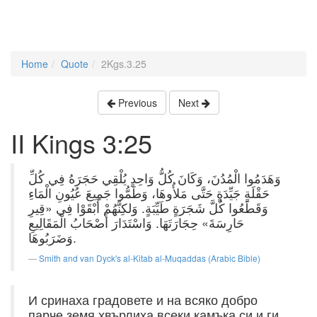
Home
Quote
2Kgs.3.25
Previous
Next
II Kings 3:25
وَهَدَمُوا الْمُدُنَ، وَكَانَ كُلُّ وَاحِدٍ يُلْقِي حَجَرَهُ فِي كُلِّ
حَقْلَةٍ جَيِّدَةٍ حَتَّى مَلأُوهَا، وَطَمُّوا جَمِيعَ عُيُونِ الْمَاءِ
وَقَطَعُوا كُلَّ شَجَرَةٍ طَيِّبَةٍ. وَلكِنَّهُمْ أَبْقَوْا فِي «قِيرِ
حَارِسَةَ» حِجَارَتَهَا. وَاسْتَدَارَ أَصْحَابُ الْمَقَالِيعِ
وَضَرَبُوهَا.
Smith and van Dyck's al-Kitab al-Muqaddas (Arabic Bible)
И сринаха градовете и на всяко добро
парче земя хвърлиха всеки камъка си и ги