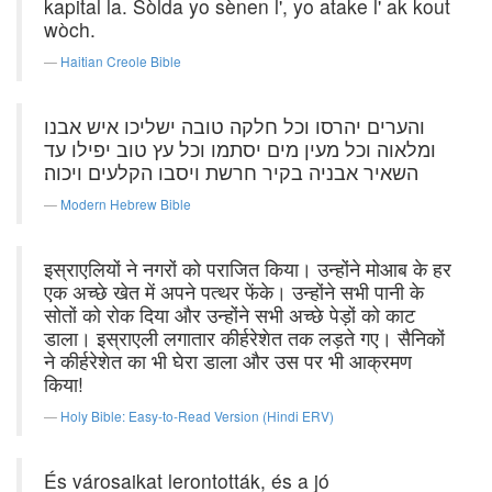
kapital la. Sòlda yo sènen l', yo atake l' ak kout
wòch.
Haitian Creole Bible
והערים יהרסו וכל חלקה טובה ישליכו איש אבנו
ומלאוה וכל מעין מים יסתמו וכל עץ טוב יפילו עד
השאיר אבניה בקיר חרשת ויסבו הקלעים ויכוה׃
Modern Hebrew Bible
इस्राएलियों ने नगरों को पराजित किया। उन्होंने मोआब के हर
एक अच्छे खेत में अपने पत्थर फेंके। उन्होंने सभी पानी के
सोतों को रोक दिया और उन्होंने सभी अच्छे पेड़ों को काट
डाला। इस्राएली लगातार कीर्हरेशेत तक लड़ते गए। सैनिकों
ने कीर्हरेशेत का भी घेरा डाला और उस पर भी आक्रमण
किया!
Holy Bible: Easy-to-Read Version (Hindi ERV)
És városaikat lerontották, és a jó