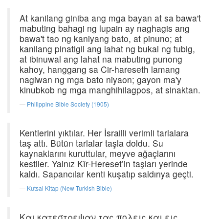
At kanilang giniba ang mga bayan at sa bawa't
mabuting bahagi ng lupain ay naghagis ang
bawa't tao ng kaniyang bato, at pinuno; at
kanilang pinatigil ang lahat ng bukal ng tubig,
at ibinuwal ang lahat na mabuting punong
kahoy, hanggang sa Cir-hareseth lamang
nagiwan ng mga bato niyaon; gayon ma'y
kinubkob ng mga manghihilagpos, at sinaktan.
Philippine Bible Society (1905)
Kentlerini yıktılar. Her İsrailli verimli tarlalara
taş attı. Bütün tarlalar taşla doldu. Su
kaynaklarını kuruttular, meyve ağaçlarını
kestiler. Yalnız Kîr-Hereset’in taşları yerinde
kaldı. Sapancılar kenti kuşatıp saldırıya geçti.
Kutsal Kitap (New Turkish Bible)
Και κατεστρεψαν τας πολεις και εις