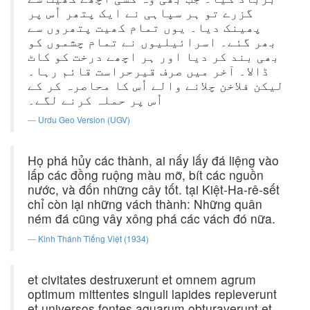
گزرے تو ہر سپاہی نے ایک پتھر اُس پر
پھینک دیا۔ یوں تمام کھیت پتھروں سے
بھر گئے۔ اسرائیلیوں نے تمام چشموں کو
بھی بند کر دیا اور ہر اچھے درخت کو کاٹ
ڈالا۔ آخر میں صرف قیرحراست قائم رہا۔
لیکن فلاخن چلانے والے اُس کا محاصرہ کر کے
اُس پر حملہ کرنے لگے۔
Urdu Geo Version (UGV)
Họ phá hủy các thành, ai nấy lấy đá liệng vào
lấp các đồng ruộng màu mỡ, bít các nguồn
nước, và đốn những cây tốt. tại Kiệt-Ha-rê-sết
chỉ còn lại những vách thành: Những quân
ném đá cũng vây xông phá các vách đó nữa.
Kinh Thánh Tiếng Việt (1934)
et civitates destruxerunt et omnem agrum
optimum mittentes singuli lapides repleverunt
et universos fontes aquarum obturaverunt et