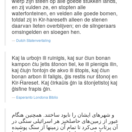
wierp zijn steen op alle goede stukken lands,
en zij vulden ze, en stopten alle
waterfonteinen, en velden alle goede bomen,
totdat zij in Kir-hareseth alleen de stenen
daarvan lieten overblijven; en de slingeraars
omsingelden en sloegen hen.
Dutch Statenvertaling
Kaj la urbojn ili ruinigis, kaj sur ĉiun bonan
kampon ĉiu ĵetis ŝtonon tiel, ke ili plenigis ilin,
kaj ĉiujn fontojn de akvo ili ŝtopis, kaj ĉiun
bonan arbon ili faligis, ĝis restis nur ŝtonoj en
Kir-Ĥareset. Kaj ĉirkaŭis ĝin la ŝtonĵetistoj kaj
ĝisfine frapis ĝin.
Esperanto Londona Biblio
و شهرهای ایشان را نابود ساختند. همچنین هنگام
عبور از زمین‌های حاصلخیز هر اسرائیلی سنگی در
آن پرتاب می‌کرد تا تمام آن زمینها از سنگ پوشیده