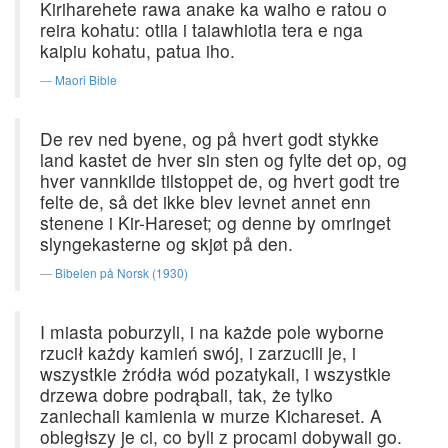
Kiriharehete rawa anake ka waiho e ratou o
reira kohatu: otiia i taiawhiotia tera e nga
kaipiu kohatu, patua iho.
Maori Bible
De rev ned byene, og på hvert godt stykke
land kastet de hver sin sten og fylte det op, og
hver vannkilde tilstoppet de, og hvert godt tre
felte de, så det ikke blev levnet annet enn
stenene i Kir-Hareset; og denne by omringet
slyngekasterne og skjøt på den.
Bibelen på Norsk (1930)
I miasta poburzyli, i na każde pole wyborne
rzucił każdy kamień swój, i zarzucili je, i
wszystkie żródła wód pozatykali, i wszystkie
drzewa dobre podrąbali, tak, że tylko
zaniechali kamienia w murze Kichareset. A
obległszy je ci, co byli z procami dobywali go.