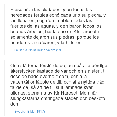
Y asolaron las ciudades, y en todas las
heredades fértiles echó cada uno su piedra, y
las llenaron; cegaron también todas las
fuentes de las aguas, y derribaron todos los
buenos árboles; hasta que en Kir-hareseth
solamente dejaron sus piedras; porque los
honderos la cercaron, y la hirieron.
La Santa Biblia Reina-Valera (1909)
Och städerna förstörde de, och på alla bördiga
åkerstycken kastade de var och en sin sten, till
dess de hade överhöljt dem, och alla
vattenkällor täppte de till, och alla nyttiga träd
fällde de, så att de till slut lämnade kvar
allenast stenarna av Kir-Hareset. Men när
slungkastarna omringade staden och besköto
den
Swedish Bible (1917)