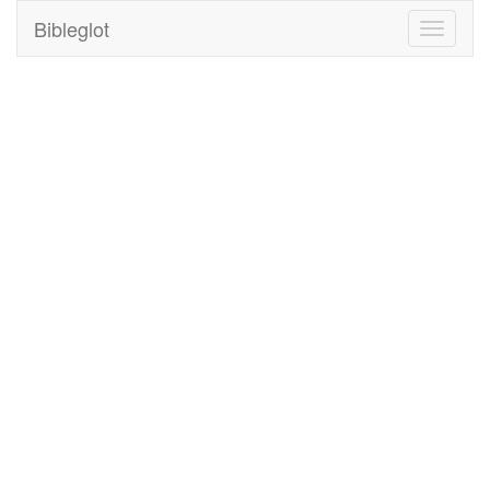
Bibleglot
Toggle
navigati