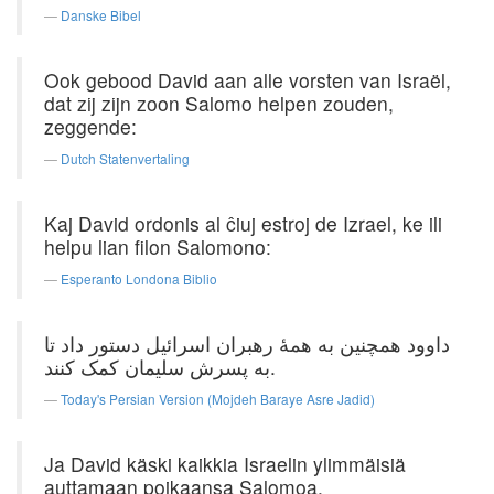
Danske Bibel
Ook gebood David aan alle vorsten van Israël,
dat zij zijn zoon Salomo helpen zouden,
zeggende:
Dutch Statenvertaling
Kaj David ordonis al ĉiuj estroj de Izrael, ke ili
helpu lian filon Salomono:
Esperanto Londona Biblio
داوود همچنین به همهٔ رهبران اسرائیل دستور داد تا
به پسرش سلیمان کمک کنند.
Today's Persian Version (Mojdeh Baraye Asre Jadid)
Ja David käski kaikkia Israelin ylimmäisiä
auttamaan poikaansa Salomoa.