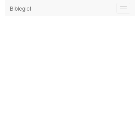
Bibleglot
Toggle
navigati