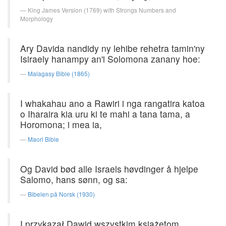
King James Version (1769) with Strongs Numbers and
Morphology
Ary Davida nandidy ny lehibe rehetra tamin'ny
Isiraely hanampy an'i Solomona zanany hoe:
Malagasy Bible (1865)
I whakahau ano a Rawiri i nga rangatira katoa
o Iharaira kia uru ki te mahi a tana tama, a
Horomona; i mea ia,
Maori Bible
Og David bød alle Israels høvdinger å hjelpe
Salomo, hans sønn, og sa:
Bibelen på Norsk (1930)
I przykazał Dawid wszystkim książętom