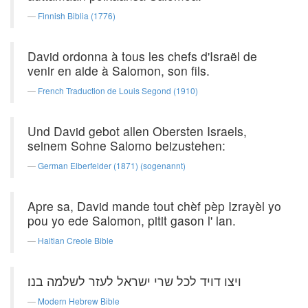
Finnish Biblia (1776)
David ordonna à tous les chefs d'Israël de
venir en aide à Salomon, son fils.
French Traduction de Louis Segond (1910)
Und David gebot allen Obersten Israels,
seinem Sohne Salomo beizustehen:
German Elberfelder (1871) (sogenannt)
Apre sa, David mande tout chèf pèp Izrayèl yo
pou yo ede Salomon, pitit gason l' lan.
Haitian Creole Bible
ויצו דויד לכל שרי ישראל לעזר לשלמה בנו׃
Modern Hebrew Bible