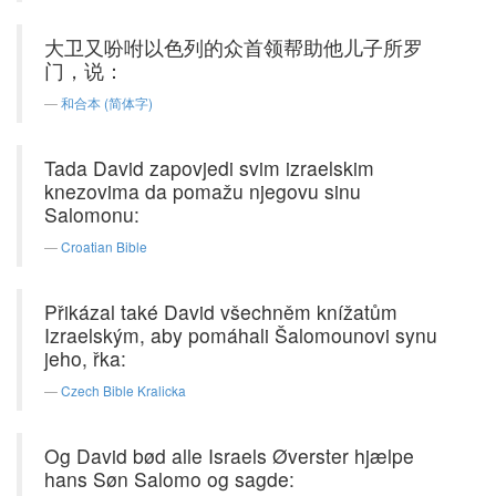
大卫又吩咐以色列的众首领帮助他儿子所罗
门，说：
和合本 (简体字)
Tada David zapovjedi svim izraelskim
knezovima da pomažu njegovu sinu
Salomonu:
Croatian Bible
Přikázal také David všechněm knížatům
Izraelským, aby pomáhali Šalomounovi synu
jeho, řka:
Czech Bible Kralicka
Og David bød alle Israels Øverster hjælpe
hans Søn Salomo og sagde: