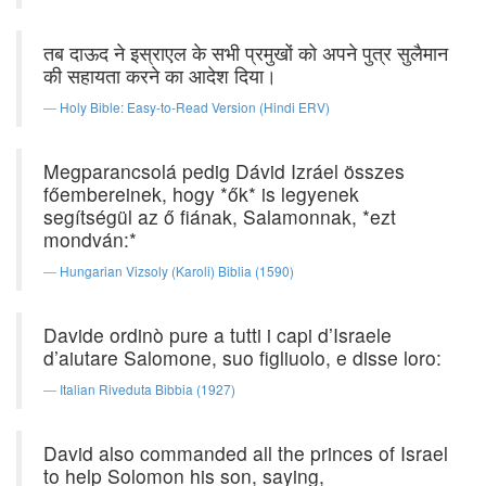
तब दाऊद ने इस्राएल के सभी प्रमुखों को अपने पुत्र सुलैमान
की सहायता करने का आदेश दिया।
Holy Bible: Easy-to-Read Version (Hindi ERV)
Megparancsolá pedig Dávid Izráel összes
főembereinek, hogy *ők* is legyenek
segítségül az ő fiának, Salamonnak, *ezt
mondván:*
Hungarian Vizsoly (Karoli) Biblia (1590)
Davide ordinò pure a tutti i capi d’Israele
d’aiutare Salomone, suo figliuolo, e disse loro:
Italian Riveduta Bibbia (1927)
David also commanded all the princes of Israel
to help Solomon his son, saying,