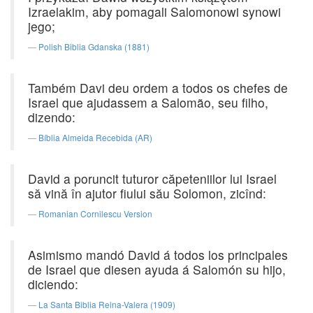
Izraelakim, aby pomagali Salomonowi synowi
jego;
Polish Biblia Gdanska (1881)
Também Davi deu ordem a todos os chefes de
Israel que ajudassem a Salomão, seu filho,
dizendo:
Bíblia Almeida Recebida (AR)
David a poruncit tuturor căpeteniilor lui Israel
să vină în ajutor fiului său Solomon, zicînd:
Romanian Cornilescu Version
Asimismo mandó David á todos los principales
de Israel que diesen ayuda á Salomón su hijo,
diciendo:
La Santa Biblia Reina-Valera (1909)