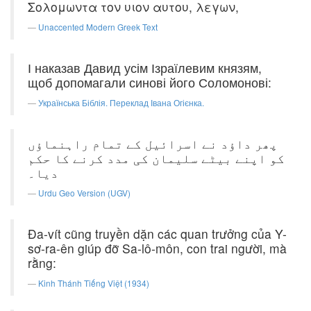
Σολομωντα τον υιον αυτου, λεγων,
Unaccented Modern Greek Text
І наказав Давид усім Ізраїлевим князям,
щоб допомагали синові його Соломонові:
Українська Біблія. Переклад Івана Огієнка.
پھر داؤد نے اسرائیل کے تمام راہنماؤں
کو اپنے بیٹے سلیمان کی مدد کرنے کا حکم
دیا۔
Urdu Geo Version (UGV)
Ða-vít cũng truyền dặn các quan trưởng của Y-
sơ-ra-ên giúp đỡ Sa-lô-môn, con trai người, mà
rằng:
Kinh Thánh Tiếng Việt (1934)