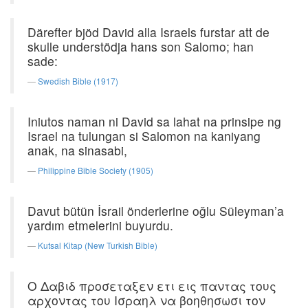
Därefter bjöd David alla Israels furstar att de
skulle understödja hans son Salomo; han
sade:
Swedish Bible (1917)
Iniutos naman ni David sa lahat na prinsipe ng
Israel na tulungan si Salomon na kaniyang
anak, na sinasabi,
Philippine Bible Society (1905)
Davut bütün İsrail önderlerine oğlu Süleyman’a
yardım etmelerini buyurdu.
Kutsal Kitap (New Turkish Bible)
Ο Δαβιδ προσεταξεν ετι εις παντας τους
αρχοντας του Ισραηλ να βοηθησωσι τον