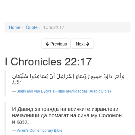
Home
Quote
1Chr.22.17
Previous
Next
I Chronicles 22:17
وَأَمَرَ دَاوُدُ جَمِيعَ رُؤَسَاءِ إِسْرَائِيلَ أَنْ يُسَاعِدُوا سُلَيْمَانَ
ابْنَهُ:
Smith and van Dyck's al-Kitab al-Muqaddas (Arabic Bible)
И Давид заповяда на всичките израилеви
началници да помагат на сина му Соломон
и каза:
Veren's Contemporary Bible