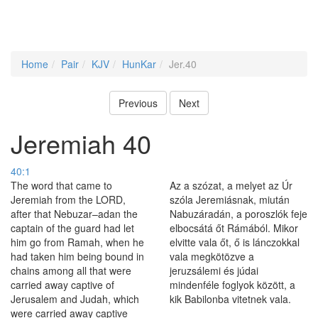
Home
Pair
KJV
HunKar
Jer.40
Previous
Next
Jeremiah 40
40:1
The word that came to
Az a szózat, a melyet az Úr
Jeremiah from the LORD,
szóla Jeremiásnak, miután
after that Nebuzar–adan the
Nabuzáradán, a poroszlók feje
captain of the guard had let
elbocsátá őt Rámából. Mikor
him go from Ramah, when he
elvitte vala őt, ő is lánczokkal
had taken him being bound in
vala megkötözve a
chains among all that were
jeruzsálemi és júdai
carried away captive of
mindenféle foglyok között, a
Jerusalem and Judah, which
kik Babilonba vitetnek vala.
were carried away captive