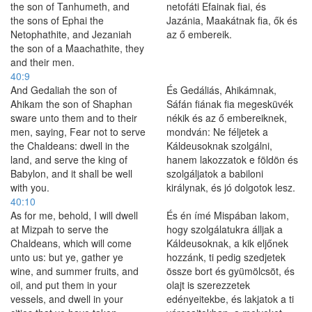
the son of Tanhumeth, and
netofáti Efainak fiai, és
the sons of Ephai the
Jazánia, Maakátnak fia, ők és
Netophathite, and Jezaniah
az ő embereik.
the son of a Maachathite, they
and their men.
40:9
And Gedaliah the son of
És Gedáliás, Ahikámnak,
Ahikam the son of Shaphan
Sáfán fiának fia megesküvék
sware unto them and to their
nékik és az ő embereiknek,
men, saying, Fear not to serve
mondván: Ne féljetek a
the Chaldeans: dwell in the
Káldeusoknak szolgálni,
land, and serve the king of
hanem lakozzatok e földön és
Babylon, and it shall be well
szolgáljatok a babiloni
with you.
királynak, és jó dolgotok lesz.
40:10
As for me, behold, I will dwell
És én ímé Mispában lakom,
at Mizpah to serve the
hogy szolgálatukra álljak a
Chaldeans, which will come
Káldeusoknak, a kik eljőnek
unto us: but ye, gather ye
hozzánk, ti pedig szedjetek
wine, and summer fruits, and
össze bort és gyümölcsöt, és
oil, and put them in your
olajt is szerezzetek
vessels, and dwell in your
edényeitekbe, és lakjatok a ti