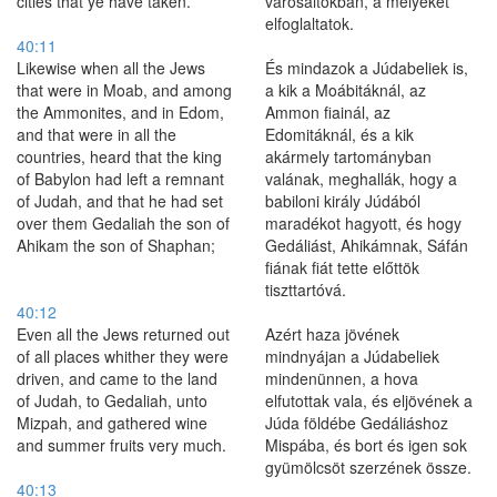
cities that ye have taken.
városaitokban, a melyeket
elfoglaltatok.
40:11
Likewise when all the Jews
És mindazok a Júdabeliek is,
that were in Moab, and among
a kik a Moábitáknál, az
the Ammonites, and in Edom,
Ammon fiainál, az
and that were in all the
Edomitáknál, és a kik
countries, heard that the king
akármely tartományban
of Babylon had left a remnant
valának, meghallák, hogy a
of Judah, and that he had set
babiloni király Júdából
over them Gedaliah the son of
maradékot hagyott, és hogy
Ahikam the son of Shaphan;
Gedáliást, Ahikámnak, Sáfán
fiának fiát tette előttök
tiszttartóvá.
40:12
Even all the Jews returned out
Azért haza jövének
of all places whither they were
mindnyájan a Júdabeliek
driven, and came to the land
mindenünnen, a hova
of Judah, to Gedaliah, unto
elfutottak vala, és eljövének a
Mizpah, and gathered wine
Júda földébe Gedáliáshoz
and summer fruits very much.
Mispába, és bort és igen sok
gyümölcsöt szerzének össze.
40:13