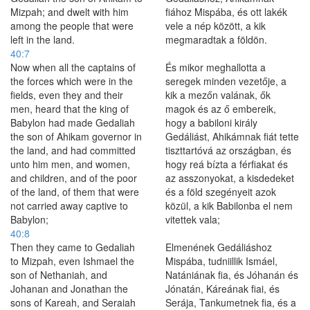
Mizpah; and dwelt with him
fiához Mispába, és ott lakék
among the people that were
vele a nép között, a kik
left in the land.
megmaradtak a földön.
40:7
Now when all the captains of
És mikor meghallotta a
the forces which were in the
seregek minden vezetője, a
fields, even they and their
kik a mezőn valának, ők
men, heard that the king of
magok és az ő embereik,
Babylon had made Gedaliah
hogy a babiloni király
the son of Ahikam governor in
Gedáliást, Ahikámnak fiát tette
the land, and had committed
tiszttartóvá az országban, és
unto him men, and women,
hogy reá bízta a férfiakat és
and children, and of the poor
az asszonyokat, a kisdedeket
of the land, of them that were
és a föld szegényeit azok
not carried away captive to
közül, a kik Babilonba el nem
Babylon;
vitettek vala;
40:8
Then they came to Gedaliah
Elmenének Gedáliáshoz
to Mizpah, even Ishmael the
Mispába, tudniillik Ismáel,
son of Nethaniah, and
Natániának fia, és Jóhanán és
Johanan and Jonathan the
Jónatán, Káreának fiai, és
sons of Kareah, and Seraiah
Serája, Tankumetnek fia, és a