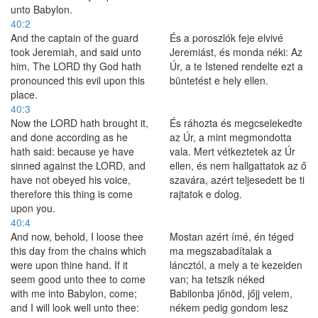
unto Babylon.
40:2
And the captain of the guard
És a poroszlók feje elvivé
took Jeremiah, and said unto
Jeremiást, és monda néki: Az
him, The LORD thy God hath
Úr, a te Istened rendelte ezt a
pronounced this evil upon this
büntetést e hely ellen.
place.
40:3
Now the LORD hath brought it,
És ráhozta és megcselekedte
and done according as he
az Úr, a mint megmondotta
hath said: because ye have
vala. Mert vétkeztetek az Úr
sinned against the LORD, and
ellen, és nem hallgattatok az ő
have not obeyed his voice,
szavára, azért teljesedett be ti
therefore this thing is come
rajtatok e dolog.
upon you.
40:4
And now, behold, I loose thee
Mostan azért ímé, én téged
this day from the chains which
ma megszabadítalak a
were upon thine hand. If it
láncztól, a mely a te kezeiden
seem good unto thee to come
van; ha tetszik néked
with me into Babylon, come;
Babilonba jőnöd, jőjj velem,
and I will look well unto thee:
nékem pedig gondom lesz