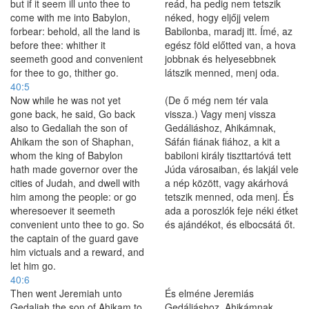
but if it seem ill unto thee to
reád, ha pedig nem tetszik
come with me into Babylon,
néked, hogy eljőjj velem
forbear: behold, all the land is
Babilonba, maradj itt. Ímé, az
before thee: whither it
egész föld előtted van, a hova
seemeth good and convenient
jobbnak és helyesebbnek
for thee to go, thither go.
látszik menned, menj oda.
40:5
Now while he was not yet
(De ő még nem tér vala
gone back, he said, Go back
vissza.) Vagy menj vissza
also to Gedaliah the son of
Gedáliáshoz, Ahikámnak,
Ahikam the son of Shaphan,
Sáfán fiának fiához, a kit a
whom the king of Babylon
babiloni király tiszttartóvá tett
hath made governor over the
Júda városaiban, és lakjál vele
cities of Judah, and dwell with
a nép között, vagy akárhová
him among the people: or go
tetszik menned, oda menj. És
wheresoever it seemeth
ada a poroszlók feje néki étket
convenient unto thee to go. So
és ajándékot, és elbocsátá őt.
the captain of the guard gave
him victuals and a reward, and
let him go.
40:6
Then went Jeremiah unto
És elméne Jeremiás
Gedaliah the son of Ahikam to
Gedáliáshoz, Ahikámnak