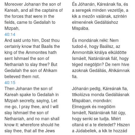
Moreover Johanan the son of
És Jóhanán, Káreának fia, és
Kareah, and all the captains of
a seregek minden vezetője, a
the forces that were in the
kik a mezőn valának, szintén
fields, came to Gedaliah to
elmenének Gedáliáshoz
Mizpah,
Mispába.
40:14
And said unto him, Dost thou
És mondának néki: Nem
certainly know that Baalis the
tudod-é, hogy Baálisz, az
king of the Ammonites hath
Ammoniták királya elküldötte
sent Ishmael the son of
Ismáelt, Natániának fiát, hogy
Nethaniah to slay thee? But
téged megöljön? De nem hive
Gedaliah the son of Ahikam
azoknak Gedáliás, Ahikámnak
believed them not.
fia.
40:15
Then Johanan the son of
Jóhanán pedig, Káreának fia,
Kareah spake to Gedaliah in
titkolózva monda Gedáliásnak
Mizpah secretly, saying, Let
Mispában, mondván:
me go, I pray thee, and I will
Elmegyek és megölöm
slay Ishmael the son of
Ismáelt, Natániának fiát úgy,
Nethaniah, and no man shall
hogy senki se tudja. Miért
know it: wherefore should he
oltaná el a te életedet? Hiszen
slay thee, that all the Jews
a Júdabeliek, a kik te hozzád