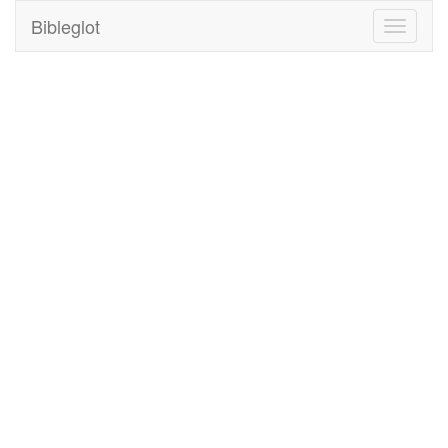
Bibleglot
Toggle
navigati