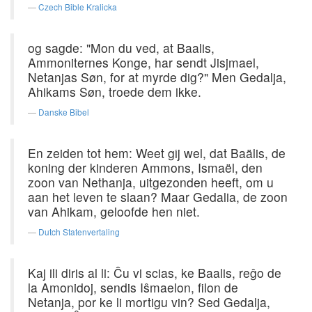
Czech Bible Kralicka
og sagde: "Mon du ved, at Baalis,
Ammoniternes Konge, har sendt Jisjmael,
Netanjas Søn, for at myrde dig?" Men Gedalja,
Ahikams Søn, troede dem ikke.
Danske Bibel
En zeiden tot hem: Weet gij wel, dat Baälis, de
koning der kinderen Ammons, Ismaël, den
zoon van Nethanja, uitgezonden heeft, om u
aan het leven te slaan? Maar Gedalia, de zoon
van Ahikam, geloofde hen niet.
Dutch Statenvertaling
Kaj ili diris al li: Ĉu vi scias, ke Baalis, reĝo de
la Amonidoj, sendis Iŝmaelon, filon de
Netanja, por ke li mortigu vin? Sed Gedalja,