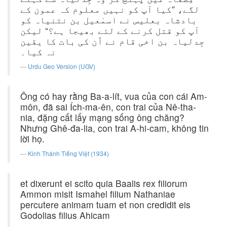
لگے، ”کیا آپ کو نہیں معلوم کہ عمون کے
بادشاہ بعلیس نے اسمٰعیل بن نتنیاہ کو
آپ کو قتل کرنے کے لئے بھیجا ہے؟“ لیکن
جِدلیاہ بن اخی قام نے اُن کی بات کا یقین
نہ کیا۔
Urdu Geo Version (UGV)
Ông có hay rằng Ba-a-lít, vua của con cái Am-
môn, đã sai Ích-ma-ên, con trai của Nê-tha-
nia, đặng cất lấy mạng sống ông chăng?
Nhưng Ghê-đa-lia, con trai A-hi-cam, không tin
lời họ.
Kinh Thánh Tiếng Việt (1934)
et dixerunt ei scito quia Baalis rex filiorum
Ammon misit Ismahel filium Nathaniae
percutere animam tuam et non credidit eis
Godolias filius Ahicam