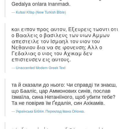
Gedalya onlara inanmadı.
Kutsal Kitap (New Turkish Bible)
και ειπον προς αυτον, Εξευρεις τωοντι οτι
ο Βααλεις ο βασιλευς των υιων Αμμων
απεστειλε τον Ισμαηλ τον υιον του
Νεθανιου δια να σε φονευση; Αλλ ο
Γεδαλιας ο υιος του Αχικαμ δεν
επιστευσεν εις αυτους.
Unaccented Modern Greek Text
та й сказали до нього: Чи справді ти знаєш,
що Бааліс, цар Аммонових синів, послав
Ізмаїла, сина Нетаніїного, щоб убити тебе?
Та не повірив їм Ґедалія, син Ахікамів.
Українська Біблія. Переклад Івана Огієнка.
مِصفاہ میں پہنچ کر وہ جِدلیاہ سے کہنے