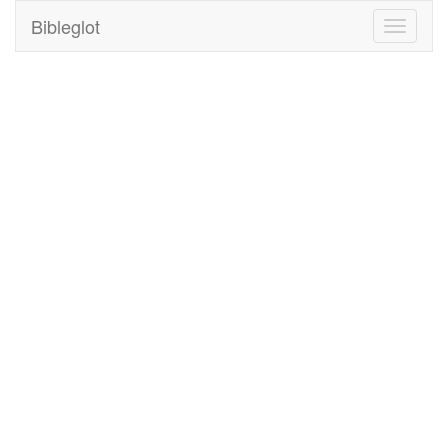
Bibleglot
Toggle
navigati