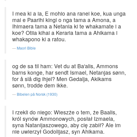
I mea ki a ia, E mohio ana ranei koe, kua unga
mai e Paarihi kingi o nga tama a Amona, a
Ihimaera tama a Netania ki te whakamate i a
koe? Otiia kihai a Keraria tama a Ahikama i
whakapono ki a ratou.
Maori Bible
og de sa til ham: Vet du at Ba'alis, Ammons
barns konge, har sendt Ismael, Netanjas sønn,
for å slå dig ihjel? Men Gedalja, Akikams
sønn, trodde dem ikke.
Bibelen på Norsk (1930)
I rzekli do niego: Wieszże o tem, że Baalis,
król synów Ammonowych, posłał Izmaela,
syna Natanijaszowego, aby cię zabił? Ale im
nie uwierzył Godolijasz, syn Ahikama.