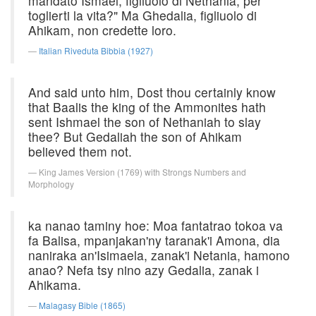
mandato Ismael, figliuolo di Nethania, per
toglierti la vita?" Ma Ghedalia, figliuolo di
Ahikam, non credette loro.
Italian Riveduta Bibbia (1927)
And said unto him, Dost thou certainly know
that Baalis the king of the Ammonites hath
sent Ishmael the son of Nethaniah to slay
thee? But Gedaliah the son of Ahikam
believed them not.
King James Version (1769) with Strongs Numbers and
Morphology
ka nanao taminy hoe: Moa fantatrao tokoa va
fa Balisa, mpanjakan'ny taranak'i Amona, dia
naniraka an'Isimaela, zanak'i Netania, hamono
anao? Nefa tsy nino azy Gedalia, zanak i
Ahikama.
Malagasy Bible (1865)