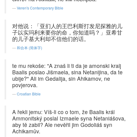
Veren's Contemporary Bible
对他说：「亚扪人的王巴利斯打发尼探雅的儿
子以实玛利来要你的命，你知道吗？」亚希甘
的儿子基大利却不信他们的话。
和合本 (简体字)
te mu rekoše: "A znaš li ti da je amonski kralj
Baalis poslao Jišmaela, sina Netanijina, da te
ubije?" Ali im Gedalija, sin Ahikamov, ne
povjerova.
Croatian Bible
A řekli jemu: Víš-li co o tom, že Baalis král
Ammonitský poslal Izmaele syna Netaniášova,
aby tě zabil? Ale nevěřil jim Godoliáš syn
Achikamův.