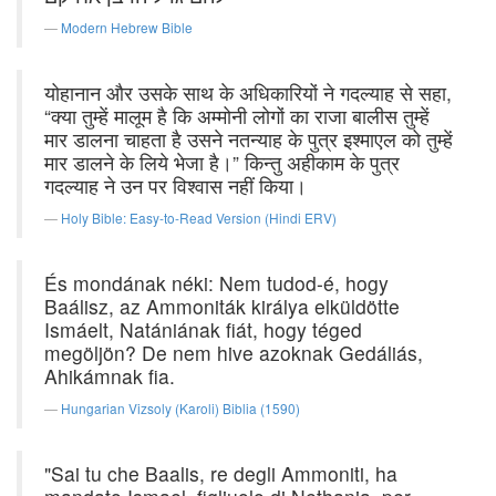
Modern Hebrew Bible
योहानान और उसके साथ के अधिकारियों ने गदल्याह से सहा,
“क्या तुम्हें मालूम है कि अम्मोनी लोगों का राजा बालीस तुम्हें
मार डालना चाहता है उसने नतन्याह के पुत्र इश्माएल को तुम्हें
मार डालने के लिये भेजा है।” किन्तु अहीकाम के पुत्र
गदल्याह ने उन पर विश्वास नहीं किया।
Holy Bible: Easy-to-Read Version (Hindi ERV)
És mondának néki: Nem tudod-é, hogy
Baálisz, az Ammoniták királya elküldötte
Ismáelt, Natániának fiát, hogy téged
megöljön? De nem hive azoknak Gedáliás,
Ahikámnak fia.
Hungarian Vizsoly (Karoli) Biblia (1590)
"Sai tu che Baalis, re degli Ammoniti, ha