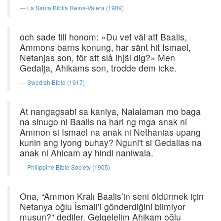
La Santa Biblia Reina-Valera (1909)
och sade till honom: »Du vet väl att Baalis,
Ammons barns konung, har sänt hit Ismael,
Netanjas son, för att slå ihjäl dig?» Men
Gedalja, Ahikams son, trodde dem icke.
Swedish Bible (1917)
At nangagsabi sa kaniya, Nalalaman mo baga
na sinugo ni Baalis na hari ng mga anak ni
Ammon si Ismael na anak ni Nethanias upang
kunin ang iyong buhay? Nguni't si Gedalias na
anak ni Ahicam ay hindi naniwala.
Philippine Bible Society (1905)
Ona, “Ammon Kralı Baalis’in seni öldürmek için
Netanya oğlu İsmail’i gönderdiğini bilmiyor
musun?” dediler. Gelgelelim Ahikam oğlu