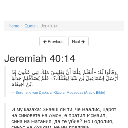
Home
Quote
Jer.40.14
Previous
Next
Jeremiah 40:14
وَقَالُوا لَهُ: «أَتَعْلَمُ عِلْمًا أَنَّ بَعْلِيسَ مَلِكَ بَنِي عَمُّونَ قَدْ
أَرْسَلَ إِسْمَاعِيلَ بْنَ نَثَنْيَا لِيَقْتُلَكَ؟» فَلَمْ يُصَدِّقْهُمْ جَدَلْيَا
بْنُ أَخِيقَامَ.
Smith and van Dyck's al-Kitab al-Muqaddas (Arabic Bible)
И му казаха: Знаеш ли ти, че Ваалис, царят
на синовете на Амон, е пратил Исмаил,
сина на Натания, да те убие? Но Годолия,
синът на Ахикам, не им повярва.