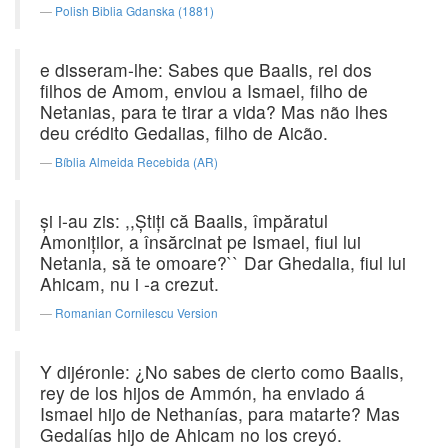
Polish Biblia Gdanska (1881)
e disseram-lhe: Sabes que Baalis, rei dos
filhos de Amom, enviou a Ismael, filho de
Netanias, para te tirar a vida? Mas não lhes
deu crédito Gedalias, filho de Aicão.
Bíblia Almeida Recebida (AR)
şi i-au zis: ,,Ştiţi că Baalis, împăratul
Amoniţilor, a însărcinat pe Ismael, fiul lui
Netania, să te omoare?`` Dar Ghedalia, fiul lui
Ahicam, nu i -a crezut.
Romanian Cornilescu Version
Y dijéronle: ¿No sabes de cierto como Baalis,
rey de los hijos de Ammón, ha enviado á
Ismael hijo de Nethanías, para matarte? Mas
Gedalías hijo de Ahicam no los creyó.