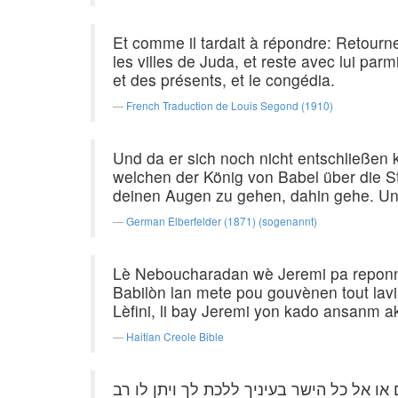
Et comme il tardait à répondre: Retourne,
les villes de Juda, et reste avec lui parm
et des présents, et le congédia.
French Traduction de Louis Segond (1910)
Und da er sich noch nicht entschließe
welchen der König von Babel über die Stä
deinen Augen zu gehen, dahin gehe. Un
German Elberfelder (1871) (sogenannt)
Lè Neboucharadan wè Jeremi pa reponn, li
Babilòn lan mete pou gouvènen tout lavil
Lèfini, li bay Jeremi yon kado ansanm ak 
Haitian Creole Bible
ו אל כל הישר בעיניך ללכת לך ויתן לו רב