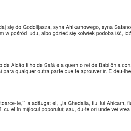
udaj się do Godolijasza, syna Ahikamowego, syna Safano
m w pośród ludu, albo gdzieć się kolwiek podoba iść, idź
ho de Aicão filho de Safã e a quem o rei de Babilônia co
i para qualquer outra parte que te aprouver ir. E deu-lh
oarce-te,`` a adăugat el, ,,la Ghedalia, fiul lui Ahicam, fi
îi cu el în mijlocul poporului; sau, du-te ori unde vei vrea 