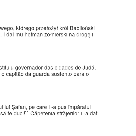
wego, którego przełożył król Babiloński
. I dał mu hetman żołnierski na drogę i
nstituiu governador das cidades de Judá,
e o capitão da guarda sustento para o
ul lui Şafan, pe care l -a pus împăratul
să te duci!`` Căpetenia străjerilor i -a dat