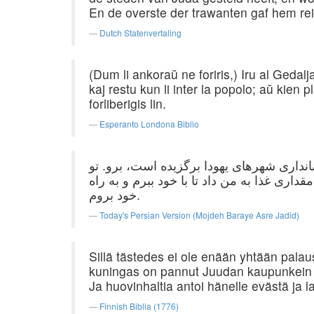
En de overste der trawanten gaf hem re
Dutch Statenvertaling
(Dum li ankoraŭ ne foriris,) Iru al Gedalj
kaj restu kun li inter la popolo; aŭ kien p
forliberigis lin.
Esperanto Londona Biblio
مانداری شهرهای یهودا برگزیده است، برو. تو
اری غذا به من داد تا با خود ببرم و به راه
خود بروم.
Today's Persian Version (Mojdeh Baraye Asre Jadid)
Sillä tästedes ei ole enään yhtään pala
kuningas on pannut Juudan kaupunkein p
Ja huovinhaltia antoi hänelle evästä ja 
Finnish Biblia (1776)