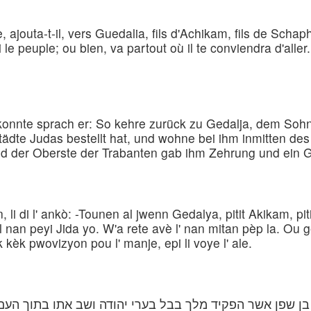
 ajouta-t-il, vers Guedalia, fils d'Achikam, fils de Schap
i le peuple; ou bien, va partout où il te conviendra d'all
n konnte sprach er: So kehre zurück zu Gedalja, dem S
dte Judas bestellt hat, und wohne bei ihm inmitten des V
d der Oberste der Trabanten gab ihm Zehrung und ein G
 di l' ankò: -Tounen al jwenn Gedalya, pitit Akikam, piti
 nan peyi Jida yo. W'a rete avè l' nan mitan pèp la. Ou g
kèk pwovizyon pou l' manje, epi li voye l' ale.
בן שפן אשר הפקיד מלך בבל בערי יהודה ושב אתו בתוך העם א