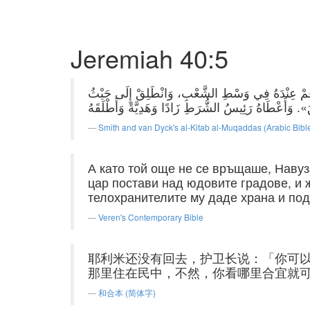
Jeremiah 40:5
وَأَقِمْ عِنْدَهُ فِي وَسْطِ الشَّعْبِ، وَانْطَلِقْ إِلَى حَيْثُ
Smith and van Dyck's al-Kitab al-Muqaddas (Arabic Bibl
А като той още не се връщаше, Навуз
цар постави над юдовите градове, и 
телохранителите му даде храна и под
Veren's Contemporary Bible
耶利米还没有回去，护卫长说：「你可
那里住在民中，不然，你看哪里合宜就
和合本 (简体字)