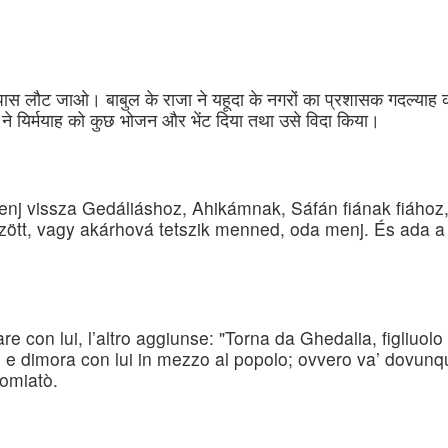
 पास लौट जाओ। बाबुल के राजा ने यहूदा के नगरों का प्रशासक गदल्याह
ने यिर्मयाह को कुछ भोजन और भेंट दिया तथा उसे विदा किया।
j vissza Gedáliáshoz, Ahikámnak, Sáfán fiának fiához, a k
özött, vagy akárhová tetszik menned, oda menj. És ada a 
con lui, l’altro aggiunse: "Torna da Ghedalia, figliuolo d
a, e dimora con lui in mezzo al popolo; ovvero va’ dovunque
comiatò.