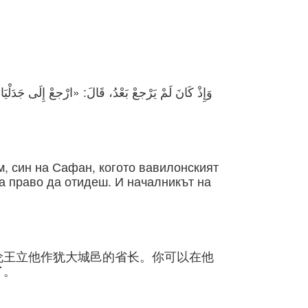
وَإِذْ كَانَ لَمْ يَرْجعْ بَعْدُ، قَالَ: «ارْجعْ إِلَى جَدَلْي
м, син на Сафан, когото вавилонският
да право да отидеш. И началникът на
伦王立他作犹大城邑的省长。你可以在他
了。