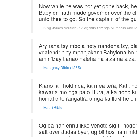
Now while he was not yet gone back, he
Babylon hath made governor over the ci
unto thee to go. So the captain of the g
King James Version (1769) with Strongs Numbers and 
Ary raha tsy mbola nety nandeha izy, di
voatendrin'ny mpanjakan'i Babylona ho
amin'izay tianao haleha na aiza na aiz
Malagasy Bible (1865)
Kiano ia i hoki noa, ka mea tera, Kati, 
kawana mo nga pa o Hura, a ka noho ki a ia
homai e te rangatira o nga kaitiaki he o
Maori Bible
Og da han ennu ikke vendte sig til noge
satt over Judas byer, og bli hos ham midt