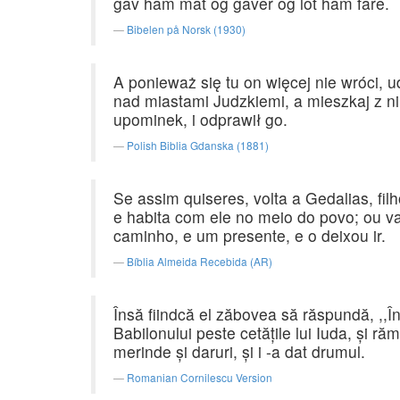
gav ham mat og gaver og lot ham fare.
Bibelen på Norsk (1930)
A ponieważ się tu on więcej nie wróci, 
nad miastami Judzkiemi, a mieszkaj z ni
upominek, i odprawił go.
Polish Biblia Gdanska (1881)
Se assim quiseres, volta a Gedalias, fil
e habita com ele no meio do povo; ou va
caminho, e um presente, e o deixou ir.
Bíblia Almeida Recebida (AR)
Însă fiindcă el zăbovea să răspundă, ,,Înt
Babilonului peste cetăţile lui Iuda, şi răm
merinde şi daruri, şi i -a dat drumul.
Romanian Cornilescu Version