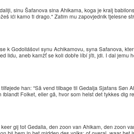
aliji, sinu Šafanova sina Ahikama, koga je kralj babilon
ožeš ići kamo ti drago." Zatim mu zapovjednik tjelesne s
ť se k Godoliášovi synu Achikamovu, syna Safanova, kter
 lidu, aneb kamžť se koli dobře líbí jíti, jdi. I dal jemu 
tilføjede han: "Så vend tilbage til Gedalja Sjafans Søn
blandt Folket, eller gå, hvor som helst det tykkes dig r
zo keer gij tot Gedalia, den zoon van Ahikam, den zoon v
n bij hem in het midden des volks; of overal, waar het i