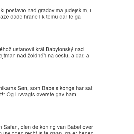
ski postavio nad gradovima judejskim, i
traže dade hrane i k tomu dar te ga
éhož ustanovil král Babylonský nad
hejtman nad žoldnéři na cestu, a dar, a
 Ahikams Søn, som Babels konge har sat
et!" Og Livvagts øverste gav ham
an Safan, dien de koning van Babel over
n uw ogen recht is te gaan, ga er henen.