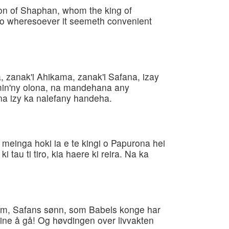
son of Shaphan, whom the king of
go wheresoever it seemeth convenient
, zanak'i Ahikama, zanak'i Safana, izay
min'ny olona, na mandehana any
na izy ka nalefany handeha.
 meinga hoki ia e te kingi o Papurona hei
 tau ti tiro, kia haere ki reira. Na ka
ikam, Safans sønn, som Babels konge har
e øine å gå! Og høvdingen over livvakten