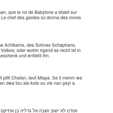
han, que le roi de Babylone a établi sur
er. Le chef des gardes lui donna des vivres
ohne Achikams, des Sohnes Schaphans,
olkes; oder wohin irgend es recht ist in
eschenk und entließ ihn.
t pitit Chafan, lavil Mispa. Se li menm wa
en dwa tou ale kote ou vle nan peyi a.
ועודנו לא ישוב ושבה אל גדליה בן אחיקם 