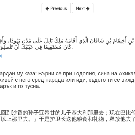
Previous
Next
َا بْنِ أَخِيقَامَ بْنِ شَافَانَ الَّذِي أَقَامَهُ مَلِكُ بَابِلَ عَلَى مُدُنِ يَهُوذَا، 
كَانَ مُسْتَقِيمًا فِي عَيْنَيْكَ أَنْ تَنْطَلِقَ». وَأَعْطَاهُ رَئِيسُ الشُّرَطِ زَادًا وَهَدِيَّةً وَأَطْلَقَهُ.
e)
ардан му каза: Върни се при Годолия, сина на Ахика
живей с него сред народа или иди, където ти се виж
арък и го пусна.
以回到沙番的孙子亚希甘的儿子基大利那里去；现在巴比
可以上那里去。」于是护卫长送他粮食和礼物，释放他去