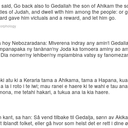
 said, Go back also to Gedaliah the son of Ahikam the 
ties of Judah, and dwell with him among the people: or 
uard gave him victuals and a reward, and let him go.
Morphology
a hoy Nebozaradana: Miverena indray any amin'i Gedalia
 mpanapaka ny tanànan'ny Joda ka tomoera aminy ao a
a. Dia nomen'ny lehiben'ny mpiambina vatsy sy fanomeza
hoki atu ki a Keraria tama a Ahikama, tama a Hapana, kua
 i roto i te iwi; mau ranei e haere ki te wahi e tau ana ki
 mona, me tetahi hakari, a tukua ana ia kia haere.
n kant, sa han: Så vend tilbake til Gedalja, sønn av Ak
 iblandt folket, eller gå hvor som helst det er rett i din