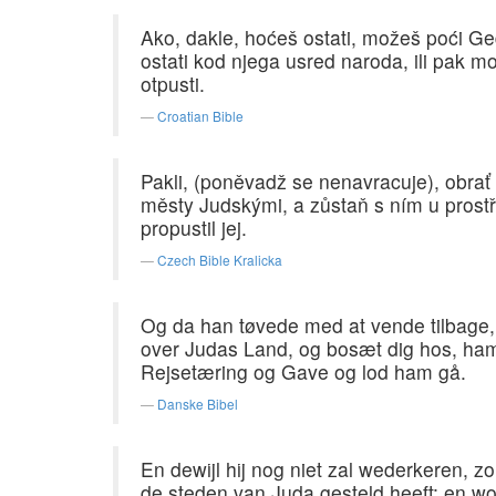
Ako, dakle, hoćeš ostati, možeš poći Ged
ostati kod njega usred naroda, ili pak m
otpusti.
Croatian Bible
Pakli, (poněvadž se nenavracuje), obra
městy Judskými, a zůstaň s ním u prostřed
propustil jej.
Czech Bible Kralicka
Og da han tøvede med at vende tilbage, 
over Judas Land, og bosæt dig hos, ham i
Rejsetæring og Gave og lod ham gå.
Danske Bibel
En dewijl hij nog niet zal wederkeren, 
de steden van Juda gesteld heeft; en woo