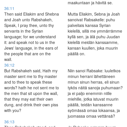
maakuntaan ja hävitä se.
36:11
Then said Eliakim and Shebna
Mutta Eliakim, Sebna ja Joah
and Joah unto Rabshakeh,
sanoivat Rabsakelle: puhu
Speak, I pray thee, unto thy
palveliais kanssa Syrian
servants in the Syrian
kielellä, sillä me ymmärrämme
language; for we understand
kyllä sen, ja älä puhu Juudan
it: and speak not to us in the
kielellä meidän kanssamme,
Jews' language, in the ears of
kansan kuullen, joka muurin
the people that are on the
päällä on.
wall.
36:12
But Rabshakeh said, Hath my
Niin sanoi Rabsake: luuletkos
master sent me to thy master
minun herrani lähettäneen
and to thee to speak these
minun sinun herras, eli sinun
words? hath he not sent me to
tykös näitä sanoja puhumaan?
the men that sit upon the wall,
ja ei paljo enemmin niille
that they may eat their own
miehille, jotka istuvat muurin
dung, and drink their own piss
päällä, teidän kanssanne
with you?
syömässä omaa lokaansa, ja
juomassa omaa vettänsä?
36:13