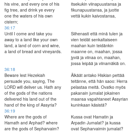
his vine, and every one of his
itsekukin viinapuustansa ja
fig tree, and drink ye every
fikunapuustansa, ja juotte
one the waters of his own
vettä kukin kaivostansa,
cistern;
36:17
Until I come and take you
Siihenasti että minä tulen ja
away to a land like your own
vien teidät senkaltaiseen
land, a land of corn and wine,
maahan kuin teidänkin
a land of bread and vineyards.
maanne on, maahan, jossa
jyviä ja viinaa on, maahan,
jossa leipää ja viinamäkiä on.
36:18
Beware lest Hezekiah
Älkäät antako Hiskian pettää
persuade you, saying, The
teitänne, että hän saoo: Herra
LORD will deliver us. Hath any
pelastaa meitä. Ovatko myös
of the gods of the nations
pakanain jumalat jokainen
delivered his land out of the
maansa vapahtaneet Assyrian
hand of the king of Assyria?
kuninkaan käsistä?
36:19
Where are the gods of
Kussa ovat Hamatin ja
Hamath and Arphad? where
Arpadin Jumalat? ja kussa
are the gods of Sepharvaim?
ovat Sepharvaimin jumalat?