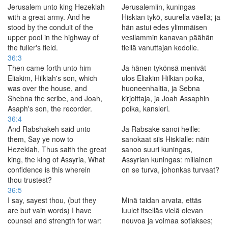
Jerusalem unto king Hezekiah
Jerusalemiin, kuningas
with a great army. And he
Hiskian tykö, suurella väellä; ja
stood by the conduit of the
hän astui edes ylimmäisen
upper pool in the highway of
vesilammin kanavan päähän
the fuller's field.
tiellä vanuttajan kedolle.
36:3
Then came forth unto him
Ja hänen tykönsä menivät
Eliakim, Hilkiah's son, which
ulos Eliakim Hilkian poika,
was over the house, and
huoneenhaltia, ja Sebna
Shebna the scribe, and Joah,
kirjoittaja, ja Joah Assaphin
Asaph's son, the recorder.
poika, kansleri.
36:4
And Rabshakeh said unto
Ja Rabsake sanoi heille:
them, Say ye now to
sanokaat siis Hiskialle: näin
Hezekiah, Thus saith the great
sanoo suuri kuningas,
king, the king of Assyria, What
Assyrian kuningas: millainen
confidence is this wherein
on se turva, johonkas turvaat?
thou trustest?
36:5
I say, sayest thou, (but they
Minä taidan arvata, ettäs
are but vain words) I have
luulet itselläs vielä olevan
counsel and strength for war:
neuvoa ja voimaa sotiakses;