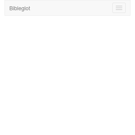
Bibleglot
Toggle
navigati