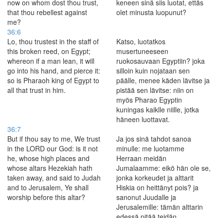
now on whom dost thou trust,
keneen sinä siis luotat, ettäs
that thou rebellest against
olet minusta luopunut?
me?
36:6
Lo, thou trustest in the staff of
Katso, luotatkos
this broken reed, on Egypt;
musertuneeseen
whereon if a man lean, it will
ruokosauvaan Egyptiin? joka
go into his hand, and pierce it:
silloin kuin nojataan sen
so is Pharaoh king of Egypt to
päälle, menee käden lävitse ja
all that trust in him.
pistää sen lävitse: niin on
myös Pharao Egyptin
kuningas kaiklle niille, jotka
häneen luottavat.
36:7
But if thou say to me, We trust
Ja jos sinä tahdot sanoa
in the LORD our God: is it not
minulle: me luotamme
he, whose high places and
Herraan meidän
whose altars Hezekiah hath
Jumalaamme: eikö hän ole se,
taken away, and said to Judah
jonka korkeudet ja alttarit
and to Jerusalem, Ye shall
Hiskia on heittänyt pois? ja
worship before this altar?
sanonut Juudalle ja
Jerusalemille: tämän alttarin
edessä pitää teidän