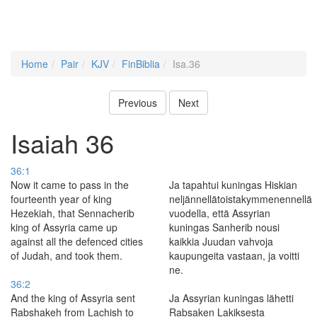
Home
Pair
KJV
FinBiblia
Isa.36
Previous
Next
Isaiah 36
36:1
Now it came to pass in the
Ja tapahtui kuningas Hiskian
fourteenth year of king
neljännellätoistakymmenennellä
Hezekiah, that Sennacherib
vuodella, että Assyrian
king of Assyria came up
kuningas Sanherib nousi
against all the defenced cities
kaikkia Juudan vahvoja
of Judah, and took them.
kaupungeita vastaan, ja voitti
ne.
36:2
And the king of Assyria sent
Ja Assyrian kuningas lähetti
Rabshakeh from Lachish to
Rabsaken Lakiksesta