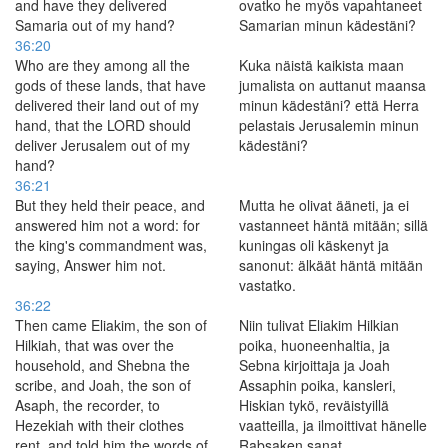
and have they delivered
ovatko he myös vapahtaneet
Samaria out of my hand?
Samarian minun kädestäni?
36:20
Who are they among all the
Kuka näistä kaikista maan
gods of these lands, that have
jumalista on auttanut maansa
delivered their land out of my
minun kädestäni? että Herra
hand, that the LORD should
pelastais Jerusalemin minun
deliver Jerusalem out of my
kädestäni?
hand?
36:21
But they held their peace, and
Mutta he olivat ääneti, ja ei
answered him not a word: for
vastanneet häntä mitään; sillä
the king's commandment was,
kuningas oli käskenyt ja
saying, Answer him not.
sanonut: älkäät häntä mitään
vastatko.
36:22
Then came Eliakim, the son of
Niin tulivat Eliakim Hilkian
Hilkiah, that was over the
poika, huoneenhaltia, ja
household, and Shebna the
Sebna kirjoittaja ja Joah
scribe, and Joah, the son of
Assaphin poika, kansleri,
Asaph, the recorder, to
Hiskian tykö, reväistyillä
Hezekiah with their clothes
vaatteilla, ja ilmoittivat hänelle
rent, and told him the words of
Rabsaken sanat.