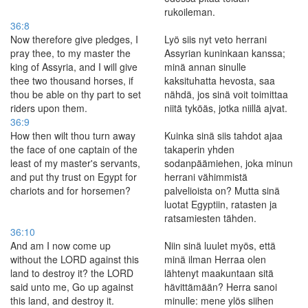
rukoileman.
36:8
Now therefore give pledges, I
Lyö siis nyt veto herrani
pray thee, to my master the
Assyrian kuninkaan kanssa;
king of Assyria, and I will give
minä annan sinulle
thee two thousand horses, if
kaksituhatta hevosta, saa
thou be able on thy part to set
nähdä, jos sinä voit toimittaa
riders upon them.
niitä tyköäs, jotka niillä ajvat.
36:9
How then wilt thou turn away
Kuinka sinä siis tahdot ajaa
the face of one captain of the
takaperin yhden
least of my master's servants,
sodanpäämiehen, joka minun
and put thy trust on Egypt for
herrani vähimmistä
chariots and for horsemen?
palvelioista on? Mutta sinä
luotat Egyptiin, ratasten ja
ratsamiesten tähden.
36:10
And am I now come up
Niin sinä luulet myös, että
without the LORD against this
minä ilman Herraa olen
land to destroy it? the LORD
lähtenyt maakuntaan sitä
said unto me, Go up against
hävittämään? Herra sanoi
this land, and destroy it.
minulle: mene ylös siihen