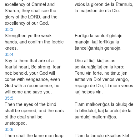
excellency of Carmel and
vidos la gloron de la Eternulo,
Sharon, they shall see the
la majeston de nia Dio.
glory of the LORD, and the
excellency of our God.
35:3
Strengthen ye the weak
Fortigu la senfortiĝintajn
hands, and confirm the feeble
manojn, kaj fortikigu la
knees.
ŝanceliĝantajn genuojn.
35:4
Say to them that are of a
Diru al tiuj, kiuj estas
fearful heart, Be strong, fear
senkuraĝigitaj en la koro:
not: behold, your God will
Tenu vin forte, ne timu; jen
come with vengeance, even
estas via Dio! venos venĝo,
God with a recompence; he
repago de Dio; Li mem venos
will come and save you.
kaj helpos vin.
35:5
Then the eyes of the blind
Tiam malkovriĝos la okuloj de
shall be opened, and the ears
la blinduloj, kaj la oreloj de la
of the deaf shall be
surduloj malfermiĝos.
unstopped.
35:6
Then shall the lame man leap
Tiam la lamulo eksaltos kiel