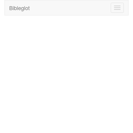
Bibleglot
Toggle
navigati