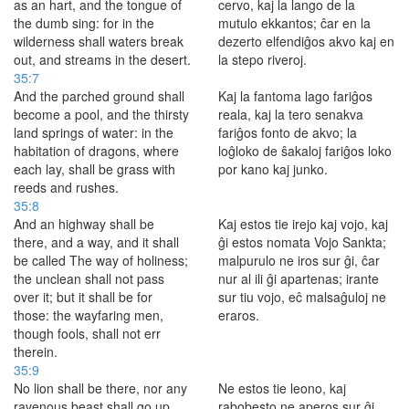
as an hart, and the tongue of
cervo, kaj la lango de la
the dumb sing: for in the
mutulo ekkantos; ĉar en la
wilderness shall waters break
dezerto elfendiĝos akvo kaj en
out, and streams in the desert.
la stepo riveroj.
35:7
And the parched ground shall
Kaj la fantoma lago fariĝos
become a pool, and the thirsty
reala, kaj la tero senakva
land springs of water: in the
fariĝos fonto de akvo; la
habitation of dragons, where
loĝloko de ŝakaloj fariĝos loko
each lay, shall be grass with
por kano kaj junko.
reeds and rushes.
35:8
And an highway shall be
Kaj estos tie irejo kaj vojo, kaj
there, and a way, and it shall
ĝi estos nomata Vojo Sankta;
be called The way of holiness;
malpurulo ne iros sur ĝi, ĉar
the unclean shall not pass
nur al ili ĝi apartenas; irante
over it; but it shall be for
sur tiu vojo, eĉ malsaĝuloj ne
those: the wayfaring men,
eraros.
though fools, shall not err
therein.
35:9
No lion shall be there, nor any
Ne estos tie leono, kaj
ravenous beast shall go up
rabobesto ne aperos sur ĝi,