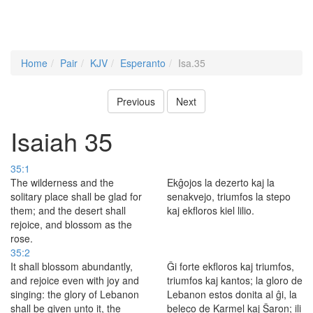
Home
Pair
KJV
Esperanto
Isa.35
Previous
Next
Isaiah 35
35:1
The wilderness and the
Ekĝojos la dezerto kaj la
solitary place shall be glad for
senakvejo, triumfos la stepo
them; and the desert shall
kaj ekfloros kiel lilio.
rejoice, and blossom as the
rose.
35:2
It shall blossom abundantly,
Ĝi forte ekfloros kaj triumfos,
and rejoice even with joy and
triumfos kaj kantos; la gloro de
singing: the glory of Lebanon
Lebanon estos donita al ĝi, la
shall be given unto it, the
beleco de Karmel kaj Ŝaron; ili