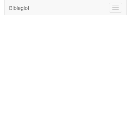
Bibleglot
Toggle
navigati