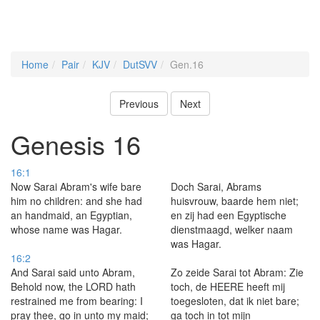
Home
Pair
KJV
DutSVV
Gen.16
Previous
Next
Genesis 16
16:1
Now Sarai Abram's wife bare
Doch Sarai, Abrams
him no children: and she had
huisvrouw, baarde hem niet;
an handmaid, an Egyptian,
en zij had een Egyptische
whose name was Hagar.
dienstmaagd, welker naam
was Hagar.
16:2
And Sarai said unto Abram,
Zo zeide Sarai tot Abram: Zie
Behold now, the LORD hath
toch, de HEERE heeft mij
restrained me from bearing: I
toegesloten, dat ik niet bare;
pray thee, go in unto my maid;
ga toch in tot mijn