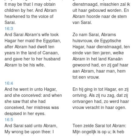
it may be that I may obtain
dienstmaagd, misschien zal ik
children by her. And Abram
uit haar gebouwd worden. En
hearkened to the voice of
Abram hoorde naar de stem
Sarai.
van Sarai.
16:3
And Sarai Abram's wife took
Zo nam Sarai, Abrams
Hagar her maid the Egyptian,
huisvrouw, de Egyptische
after Abram had dwelt ten
Hagar, haar dienstmaagd, ten
years in the land of Canaan,
einde van tien jaren, welke
and gave her to her husband
Abram in het land Kanaän
Abram to be his wife.
gewoond had, en zij gaf haar
aan Abram, haar man, hem
tot een vrouw.
16:4
And he went in unto Hagar,
En hij ging in tot Hagar, en zij
and she conceived: and when
ontving. Als zij nu zag, dat zij
she saw that she had
ontvangen had, zo werd haar
conceived, her mistress was
vrouw veracht in haar ogen.
despised in her eyes.
16:5
And Sarai said unto Abram,
Toen zeide Sarai tot Abram:
My wrong be upon thee: I
Mijn ongelijk is op u; ik heb