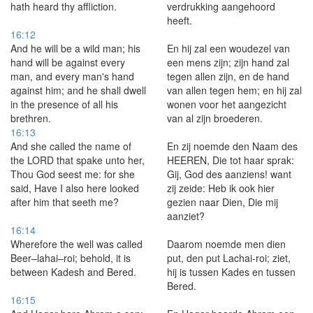
hath heard thy affliction.
verdrukking aangehoord
heeft.
16:12
And he will be a wild man; his
En hij zal een woudezel van
hand will be against every
een mens zijn; zijn hand zal
man, and every man's hand
tegen allen zijn, en de hand
against him; and he shall dwell
van allen tegen hem; en hij zal
in the presence of all his
wonen voor het aangezicht
brethren.
van al zijn broederen.
16:13
And she called the name of
En zij noemde den Naam des
the LORD that spake unto her,
HEEREN, Die tot haar sprak:
Thou God seest me: for she
Gij, God des aanziens! want
said, Have I also here looked
zij zeide: Heb ik ook hier
after him that seeth me?
gezien naar Dien, Die mij
aanziet?
16:14
Wherefore the well was called
Daarom noemde men dien
Beer–lahai–roi; behold, it is
put, den put Lachai-roi; ziet,
between Kadesh and Bered.
hij is tussen Kades en tussen
Bered.
16:15