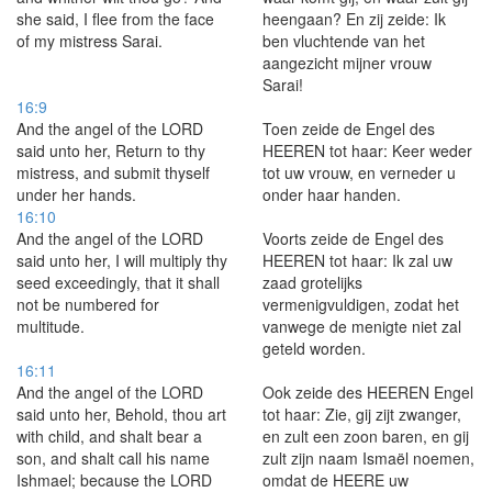
she said, I flee from the face
heengaan? En zij zeide: Ik
of my mistress Sarai.
ben vluchtende van het
aangezicht mijner vrouw
Sarai!
16:9
And the angel of the LORD
Toen zeide de Engel des
said unto her, Return to thy
HEEREN tot haar: Keer weder
mistress, and submit thyself
tot uw vrouw, en verneder u
under her hands.
onder haar handen.
16:10
And the angel of the LORD
Voorts zeide de Engel des
said unto her, I will multiply thy
HEEREN tot haar: Ik zal uw
seed exceedingly, that it shall
zaad grotelijks
not be numbered for
vermenigvuldigen, zodat het
multitude.
vanwege de menigte niet zal
geteld worden.
16:11
And the angel of the LORD
Ook zeide des HEEREN Engel
said unto her, Behold, thou art
tot haar: Zie, gij zijt zwanger,
with child, and shalt bear a
en zult een zoon baren, en gij
son, and shalt call his name
zult zijn naam Ismaël noemen,
Ishmael; because the LORD
omdat de HEERE uw