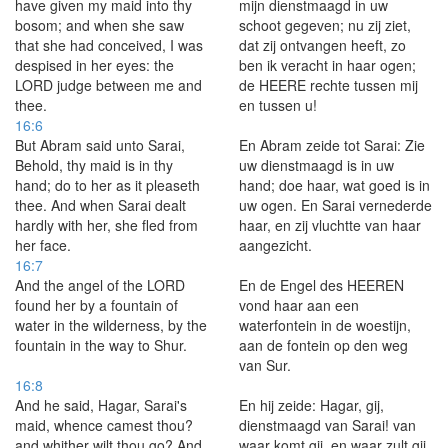
have given my maid into thy
mijn dienstmaagd in uw
bosom; and when she saw
schoot gegeven; nu zij ziet,
that she had conceived, I was
dat zij ontvangen heeft, zo
despised in her eyes: the
ben ik veracht in haar ogen;
LORD judge between me and
de HEERE rechte tussen mij
thee.
en tussen u!
16:6
But Abram said unto Sarai,
En Abram zeide tot Sarai: Zie
Behold, thy maid is in thy
uw dienstmaagd is in uw
hand; do to her as it pleaseth
hand; doe haar, wat goed is in
thee. And when Sarai dealt
uw ogen. En Sarai vernederde
hardly with her, she fled from
haar, en zij vluchtte van haar
her face.
aangezicht.
16:7
And the angel of the LORD
En de Engel des HEEREN
found her by a fountain of
vond haar aan een
water in the wilderness, by the
waterfontein in de woestijn,
fountain in the way to Shur.
aan de fontein op den weg
van Sur.
16:8
And he said, Hagar, Sarai's
En hij zeide: Hagar, gij,
maid, whence camest thou?
dienstmaagd van Sarai! van
and whither wilt thou go? And
waar komt gij, en waar zult gij