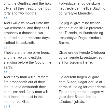
unto the Gentiles: and the holy
Folkeslagene; og de skulle
city shall they tread under foot
nedtræde den hellige Stad i to
forty and two months.
og fyrretyve Måneder.
11:3
And I will give power unto my
Og jeg vil give mine tvende
two witnesses, and they shall
Vidner, at de skulle profetere
prophesy a thousand two
eet Tusinde, to Hundrede og
hundred and threescore days,
tresindstyve Dage, klædte i
clothed in sackcloth.
Sække.
11:4
These are the two olive trees,
Disse ere de tvende Olietræer
and the two candlesticks
og de tvende Lysestager, som
standing before the God of the
stå for Jordens Herre.
earth.
11:5
And if any man will hurt them,
Og dersom nogen vil gøre
fire proceedeth out of their
dem Skade, udgår der Ild af
mouth, and devoureth their
deres Mund og fortærer deres
enemies: and if any man will
Fjender; og dersom nogen vil
hurt them, he must in this
gøre dem Skade, bør han
manner be killed.
således ihjelslås.
11:6