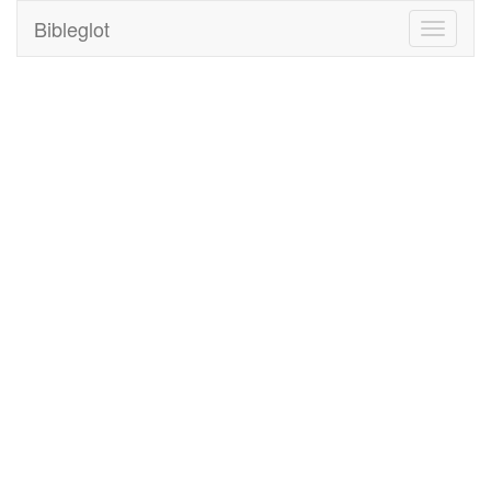
Bibleglot
Toggle
navigati