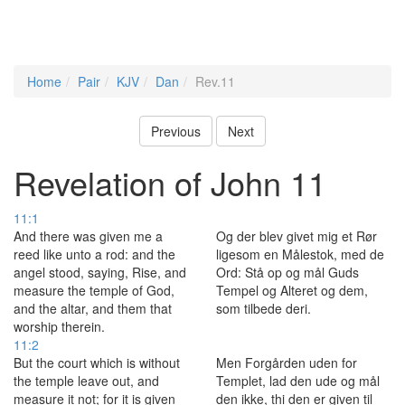
Home
Pair
KJV
Dan
Rev.11
Previous
Next
Revelation of John 11
11:1
And there was given me a
Og der blev givet mig et Rør
reed like unto a rod: and the
ligesom en Målestok, med de
angel stood, saying, Rise, and
Ord: Stå op og mål Guds
measure the temple of God,
Tempel og Alteret og dem,
and the altar, and them that
som tilbede deri.
worship therein.
11:2
But the court which is without
Men Forgården uden for
the temple leave out, and
Templet, lad den ude og mål
measure it not; for it is given
den ikke, thi den er given til