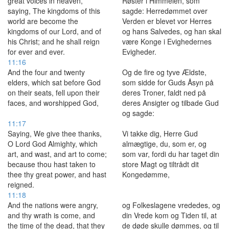
great voices in heaven,
Røster i Himmelen, som
saying, The kingdoms of this
sagde: Herredømmet over
world are become the
Verden er blevet vor Herres
kingdoms of our Lord, and of
og hans Salvedes, og han skal
his Christ; and he shall reign
være Konge i Evighedernes
for ever and ever.
Evigheder.
11:16
And the four and twenty
Og de fire og tyve Ældste,
elders, which sat before God
som sidde for Guds Åsyn på
on their seats, fell upon their
deres Troner, faldt ned på
faces, and worshipped God,
deres Ansigter og tilbade Gud
og sagde:
11:17
Saying, We give thee thanks,
Vi takke dig, Herre Gud
O Lord God Almighty, which
almægtige, du, som er, og
art, and wast, and art to come;
som var, fordi du har taget din
because thou hast taken to
store Magt og tiltrådt dit
thee thy great power, and hast
Kongedømme,
reigned.
11:18
And the nations were angry,
og Folkeslagene vrededes, og
and thy wrath is come, and
din Vrede kom og Tiden til, at
the time of the dead, that they
de døde skulle dømmes, og til