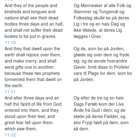
And they of the people and
Og Mennesker af alle Folk og
kindreds and tongues and
Stammer og Tungemål og
nations shall see their dead
Folkeslag skulle se på deres
bodies three days and an half,
Lig i tre og en halv Dag og
and shall not suffer their dead
ikke tilstede, at deres Lig
bodies to be put in graves.
lægges i Grav.
11:10
And they that dwell upon the
Og de, som bo på Jorden,
earth shall rejoice over them,
glæde sig over dem og fryde
and make merry, and shall
sig; og de sende hverandre
send gifts one to another;
Gaver, fordi disse to Profeter
because these two prophets
vare til Plage for dem, som bo
tormented them that dwelt on
på Jorden.
the earth.
11:11
And after three days and an
Og efter de tre og en halv
half the Spirit of life from God
Dags Førløb kom der Livs
entered into them, and they
Ånde fra Gud i dem; og de
stood upon their feet; and
støde på deres Fødder, og
great fear fell upon them
stor Frygt faldt på dem, som
which saw them.
så dem.
11:12