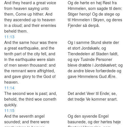
And they heard a great voice
Og de hørte en høj Røst fra
from heaven saying unto
Himmelen, som sagde til dem:
them, Come up hither. And
Stiger herop! Og de stege op
they ascended up to heaven
til Himmelen i Skyen, og deres
in a cloud; and their enemies
Fjender så derpå.
beheld them.
11:13
And the same hour was there
Og i samme Stund skete der
a great earthquake, and the
et stort Jordskælv, og
tenth part of the city fell, and
Tiendedelen af Staden faldt,
in the earthquake were slain
og syv Tusinde Personer
of men seven thousand: and
bleve dræbte i Jordskælvet; og
the remnant were affrighted,
de andre bleve forfærdede og
and gave glory to the God of
gave Himmelens Gud Ære.
heaven.
11:14
The second woe is past; and,
Det andet Veer til Ende; se,
behold, the third woe cometh
det tredje Ve kommer snart.
quickly.
11:15
And the seventh angel
Og den syvende Engel
sounded; and there were
basunede, og der hørtes høje