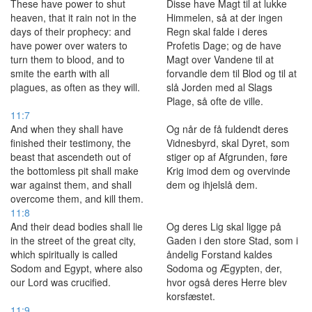
These have power to shut
Disse have Magt til at lukke
heaven, that it rain not in the
Himmelen, så at der ingen
days of their prophecy: and
Regn skal falde i deres
have power over waters to
Profetis Dage; og de have
turn them to blood, and to
Magt over Vandene til at
smite the earth with all
forvandle dem til Blod og til at
plagues, as often as they will.
slå Jorden med al Slags
Plage, så ofte de ville.
11:7
And when they shall have
Og når de få fuldendt deres
finished their testimony, the
Vidnesbyrd, skal Dyret, som
beast that ascendeth out of
stiger op af Afgrunden, føre
the bottomless pit shall make
Krig imod dem og overvinde
war against them, and shall
dem og ihjelslå dem.
overcome them, and kill them.
11:8
And their dead bodies shall lie
Og deres Lig skal ligge på
in the street of the great city,
Gaden i den store Stad, som i
which spiritually is called
åndelig Forstand kaldes
Sodom and Egypt, where also
Sodoma og Ægypten, der,
our Lord was crucified.
hvor også deres Herre blev
korsfæstet.
11:9