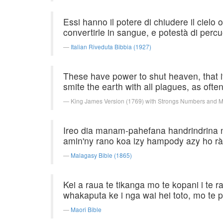
Essi hanno il potere di chiudere il cielo
convertirle in sangue, e potestà di perc
Italian Riveduta Bibbia (1927)
These have power to shut heaven, that it
smite the earth with all plagues, as often
King James Version (1769) with Strongs Numbers and 
Ireo dia manam-pahefana handrindrina n
amin'ny rano koa izy hampody azy ho rà 
Malagasy Bible (1865)
Kei a raua te tikanga mo te kopani i te r
whakaputa ke i nga wai hei toto, mo te p
Maori Bible