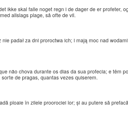
et ikke skal falle noget regn i de dager de er profeter, 
med allslags plage, så ofte de vil.
ie padał za dni proroctwa ich; i mają moc nad wodami, a
que não chova durante os dias da sua profecia; e têm p
a sorte de pragas, quantas vezes quiserem.
adă ploaie în zilele proorociei lor; şi au putere să prefa