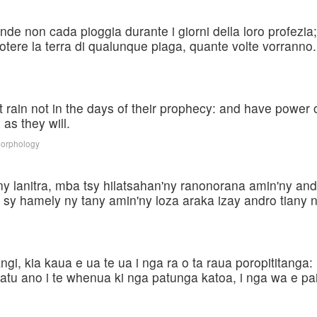
 onde non cada pioggia durante i giorni della loro profezi
uotere la terra di qualunque piaga, quante volte vorranno.
 rain not in the days of their prophecy: and have power 
 as they will.
Morphology
y lanitra, mba tsy hilatsahan'ny ranonorana amin'ny a
sy hamely ny tany amin'ny loza araka izay andro tiany 
angi, kia kaua e ua te ua i nga ra o ta raua poropititanga:
atu ano i te whenua ki nga patunga katoa, i nga wa e pai