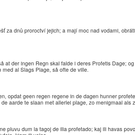
šť za dnů proroctví jejich; a mají moc nad vodami, obrátiti
å at der ingen Regn skal falde i deres Profetis Dage; o
n med al Slags Plage, så ofte de ville.
n, opdat geen regen regene in de dagen hunner profeter
de aarde te slaan met allerlei plage, zo menigmaal als zij
 ne pluvu dum la tagoj de ilia profetado; kaj ili havas pov