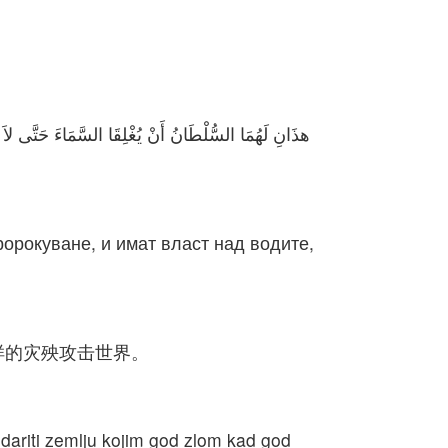
هذَانِ لَهُمَا السُّلْطَانُ أَنْ يُغْلِقَا السَّمَاءَ حَتَّى لاَ تُ
ророкуване, и имат власт над водите,
样的灾殃攻击世界。
 udariti zemlju kojim god zlom kad god