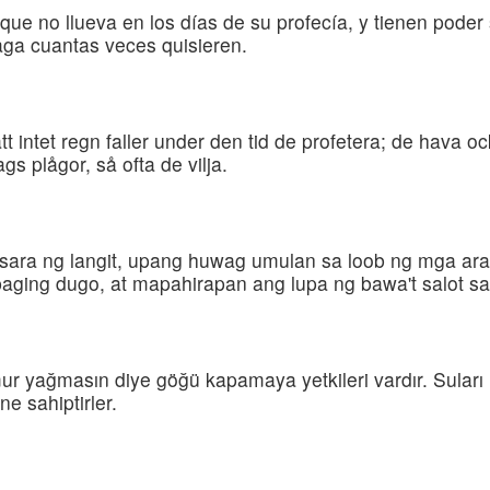
, que no llueva en los días de su profecía, y tienen poder
laga cuantas veces quisieren.
t intet regn faller under den tid de profetera; de hava ock
gs plågor, så ofta de vilja.
ara ng langit, upang huwag umulan sa loob ng mga araw
aging dugo, at mapahirapan ang lupa ng bawa't salot sa
ağmur yağmasın diye göğü kapamaya yetkileri vardır. Sul
ne sahiptirler.