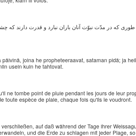
ufoje, kiam ili volos.
طوری که در مدّت نبوّت آنان باران نبارد و قدرت دارند كه چش
inä päivinä, joina he propheteeraavat, sataman pidä; ja hei
niin usein kuin he tahtovat.
 qu'il ne tombe point de pluie pendant les jours de leur pro
de toute espèce de plaie, chaque fois qu'ils le voudront.
verschließen, auf daß während der Tage ihrer Weissagu
erwandeln, und die Erde zu schlagen mit jeder Plage, so 