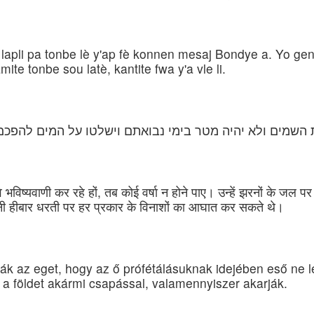
lapli pa tonbe lè y'ap fè konnen mesaj Bondye a. Yo gen
ite tonbe sou latè, kantite fwa y'a vle li.
השמים ולא יהיה מטר בימי נבואתם וישלטו על המים להפכם 
े भविष्यवाणी कर रहे हों, तब कोई वर्षा न होने पाए। उन्हें झरनों के जल
उतनी हीबार धरती पर हर प्रकार के विनाशों का आघात कर सकते थे।
ák az eget, hogy az ő prófétálásuknak idejében eső ne 
 a földet akármi csapással, valamennyiszer akarják.