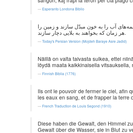
sangon, kaj frapi la teron per ĉia plago ĉi
Esperanto Londona Biblio
مه‌های آب را به خون مبدّل سازند و زمین را
هر زمان كه بخواهند به بلایی دچار سازند.
Today's Persian Version (Mojdeh Baraye Asre Jadid)
Näillä on valta taivasta sulkea, ettei ni
löydä maata kaikkinaisella vitsauksella, 
Finnish Biblia (1776)
Ils ont le pouvoir de fermer le ciel, afin
les eaux en sang, et de frapper la terre 
French Traduction de Louis Segond (1910)
Diese haben die Gewalt, den Himmel zu 
Gewalt über die Wasser, sie in Blut zu v