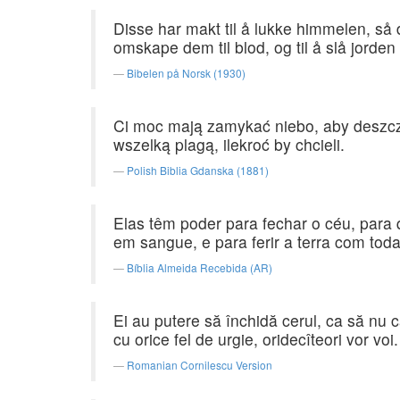
Disse har makt til å lukke himmelen, så d
omskape dem til blod, og til å slå jorden 
Bibelen på Norsk (1930)
Ci moc mają zamykać niebo, aby deszcz n
wszelką plagą, ilekroć by chcieli.
Polish Biblia Gdanska (1881)
Elas têm poder para fechar o céu, para 
em sangue, e para ferir a terra com tod
Bíblia Almeida Recebida (AR)
Ei au putere să închidă cerul, ca să nu c
cu orice fel de urgie, oridecîteori vor voi.
Romanian Cornilescu Version