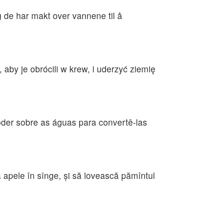
og de har makt over vannene til å
by je obrócili w krew, i uderzyć ziemię
oder sobre as águas para convertê-las
că apele în sînge, şi să lovească pămîntul