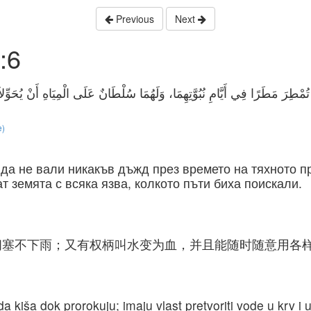
Previous
Next
:6
مْطِرَ مَطَرًا فِي أَيَّامِ نُبُوَّتِهِمَا، وَلَهُمَا سُلْطَانٌ عَلَى الْمِيَاهِ أَنْ يُحَوِّلا
e)
 да не вали никакъв дъжд през времето на тяхното п
т земята с всяка язва, колкото пъти биха поискали.
闭塞不下雨；又有权柄叫水变为血，并且能随时随意用各
a kiša dok prorokuju; imaju vlast pretvoriti vode u krv i