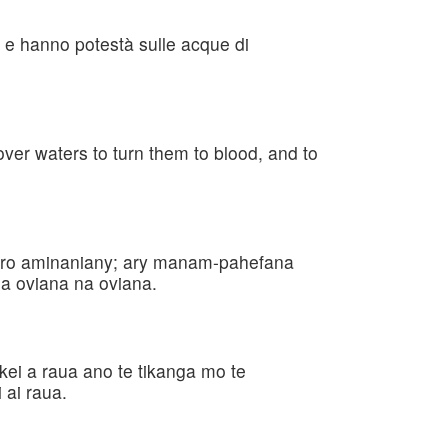
a; e hanno potestà sulle acque di
over waters to turn them to blood, and to
ndro aminaniany; ary manam-pahefana
na oviana na oviana.
 kei a raua ano te tikanga mo te
 ai raua.