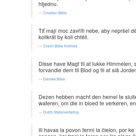
htjednu.
Croatian Bible
Tiť mají moc zavříti nebe, aby nepršel dé
kolikrát by koli chtěli.
Czech Bible Kralicka
Disse have Magt til at lukke Himmelen, s
forvandle dem til Blod og til at slå Jorde
Danske Bibel
Dezen hebben macht den hemel te sluite
wateren, om die in bloed te verkeren, en 
Dutch Statenvertaling
Ili havas la povon fermi la ĉielon, por ke