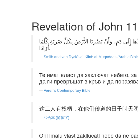
Revelation of John 11
َهَا إِلَى دَمٍ، وَأَنْ يَضْرِبَا الأَرْضَ بِكُلِّ ضَرْبَةٍ كُلَّمَا
أَرَادَا.
Smith and van Dyck's al-Kitab al-Muqaddas (Arabic Bibl
Те имат власт да заключат небето, за
да ги превръщат в кръв и да поразява
Veren's Contemporary Bible
这二人有权柄，在他们传道的日子叫天
和合本 (简体字)
Oni imaju vlast zaključati nebo da ne pad