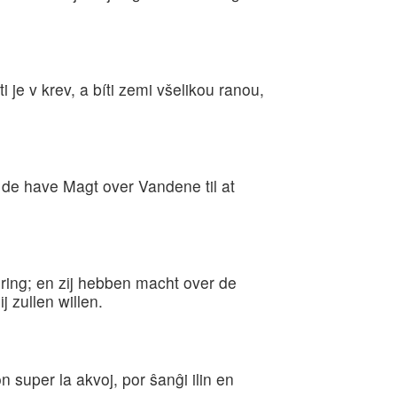
 je v krev, a bíti zemi všelikou ranou,
g de have Magt over Vandene til at
ing; en zij hebben macht over de
 zullen willen.
on super la akvoj, por ŝanĝi ilin en