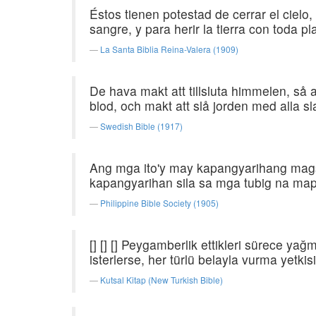
Éstos tienen potestad de cerrar el cielo
sangre, y para herir la tierra con toda p
La Santa Biblia Reina-Valera (1909)
De hava makt att tillsluta himmelen, så at
blod, och makt att slå jorden med alla sla
Swedish Bible (1917)
Ang mga ito'y may kapangyarihang mags
kapangyarihan sila sa mga tubig na map
Philippine Bible Society (1905)
[] [] [] Peygamberlik ettikleri sürece y
isterlerse, her türlü belayla vurma yetkisi
Kutsal Kitap (New Turkish Bible)