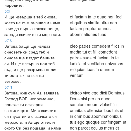
народите.
5:9
И ще извърша в теб онова,
et faciam in te quae non feci
което не съм вършил и няма
et quibus similia ultra non
вече да върша такова нещо,
faciam propter omnes
заради всичките ти мерзости.
abominationes tuas
5:10
Затова бащи ще изядат
ideo patres comedent filios in
синовете си сред теб и
medio tui et filii comedent
синове ще изядат бащите
patres suos et faciam in te
си. И ще извърша над теб
iudicia et ventilabo universas
съд, и ще разпръсна целия
reliquias tuas in omnem
ти остатък по всички
ventum
ветрове.
5:11
Затова, жив съм Аз, заявява
idcirco vivo ego dicit Dominus
Господ БОГ, непременно,
Deus nisi pro eo quod
понеже ти оскверни
sanctum meum violasti in
светилището Ми с всичките
omnibus offensionibus tuis et
си гнусотии и с всичките си
in omnibus abominationibus
мерзости, и Аз ще оттегля
tuis ego quoque confringam et
окото Си без пощада, и няма
non parcet oculus meus et