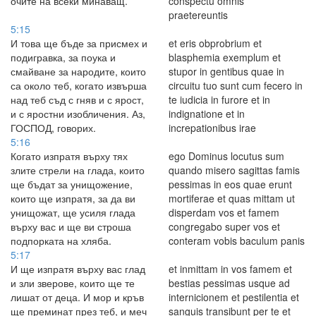
очите на всеки минаващ.
conspectu omnis
praetereuntis
5:15
И това ще бъде за присмех и
et eris obprobrium et
подигравка, за поука и
blasphemia exemplum et
смайване за народите, които
stupor in gentibus quae in
са около теб, когато извърша
circuitu tuo sunt cum fecero in
над теб съд с гняв и с ярост,
te iudicia in furore et in
и с яростни изобличения. Аз,
indignatione et in
ГОСПОД, говорих.
increpationibus irae
5:16
Когато изпратя върху тях
ego Dominus locutus sum
злите стрели на глада, които
quando misero sagittas famis
ще бъдат за унищожение,
pessimas in eos quae erunt
които ще изпратя, за да ви
mortiferae et quas mittam ut
унищожат, ще усиля глада
disperdam vos et famem
върху вас и ще ви строша
congregabo super vos et
подпорката на хляба.
conteram vobis baculum panis
5:17
И ще изпратя върху вас глад
et inmittam in vos famem et
и зли зверове, които ще те
bestias pessimas usque ad
лишат от деца. И мор и кръв
internicionem et pestilentia et
ще преминат през теб, и меч
sanguis transibunt per te et