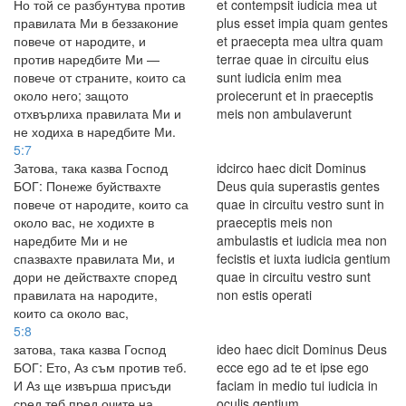
Но той се разбунтува против
et contempsit iudicia mea ut
правилата Ми в беззаконие
plus esset impia quam gentes
повече от народите, и
et praecepta mea ultra quam
против наредбите Ми —
terrae quae in circuitu eius
повече от страните, които са
sunt iudicia enim mea
около него; защото
proiecerunt et in praeceptis
отхвърлиха правилата Ми и
meis non ambulaverunt
не ходиха в наредбите Ми.
5:7
Затова, така казва Господ
idcirco haec dicit Dominus
БОГ: Понеже буйствахте
Deus quia superastis gentes
повече от народите, които са
quae in circuitu vestro sunt in
около вас, не ходихте в
praeceptis meis non
наредбите Ми и не
ambulastis et iudicia mea non
спазвахте правилата Ми, и
fecistis et iuxta iudicia gentium
дори не действахте според
quae in circuitu vestro sunt
правилата на народите,
non estis operati
които са около вас,
5:8
затова, така казва Господ
ideo haec dicit Dominus Deus
БОГ: Ето, Аз съм против теб.
ecce ego ad te et ipse ego
И Аз ще извърша присъди
faciam in medio tui iudicia in
сред теб пред очите на
oculis gentium