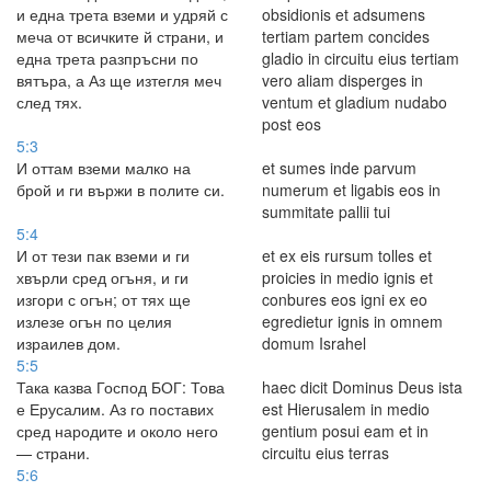
и една трета вземи и удряй с
obsidionis et adsumens
меча от всичките й страни, и
tertiam partem concides
една трета разпръсни по
gladio in circuitu eius tertiam
вятъра, а Аз ще изтегля меч
vero aliam disperges in
след тях.
ventum et gladium nudabo
post eos
5:3
И оттам вземи малко на
et sumes inde parvum
брой и ги вържи в полите си.
numerum et ligabis eos in
summitate pallii tui
5:4
И от тези пак вземи и ги
et ex eis rursum tolles et
хвърли сред огъня, и ги
proicies in medio ignis et
изгори с огън; от тях ще
conbures eos igni ex eo
излезе огън по целия
egredietur ignis in omnem
израилев дом.
domum Israhel
5:5
Така казва Господ БОГ: Това
haec dicit Dominus Deus ista
е Ерусалим. Аз го поставих
est Hierusalem in medio
сред народите и около него
gentium posui eam et in
— страни.
circuitu eius terras
5:6