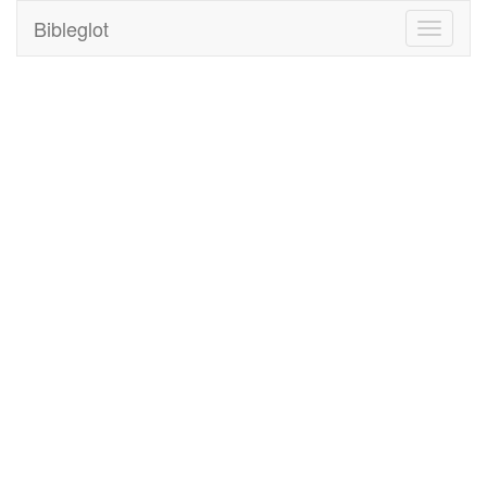
Bibleglot
Toggle
navigati