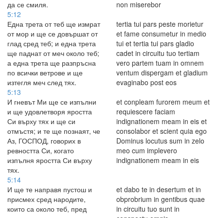
да се смиля.
non miserebor
5:12
Една трета от теб ще измрат
tertia tui pars peste morietur
от мор и ще се довършат от
et fame consumetur in medio
глад сред теб; и една трета
tui et tertia tui pars gladio
ще паднат от меч около теб;
cadet in circuitu tuo tertiam
а една трета ще разпръсна
vero partem tuam in omnem
по всички ветрове и ще
ventum dispergam et gladium
изтегля меч след тях.
evaginabo post eos
5:13
И гневът Ми ще се изпълни
et conpleam furorem meum et
и ще удовлетворя яростта
requiescere faciam
Си върху тях и ще си
indignationem meam in eis et
отмъстя; и те ще познаят, че
consolabor et scient quia ego
Аз, ГОСПОД, говорих в
Dominus locutus sum in zelo
ревността Си, когато
meo cum implevero
изпълня яростта Си върху
indignationem meam in eis
тях.
5:14
И ще те направя пустош и
et dabo te in desertum et in
присмех сред народите,
obprobrium in gentibus quae
които са около теб, пред
in circuitu tuo sunt in