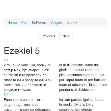
Home
Pair
BulVeren
Vulgate
Ezek.5
Previous
Next
Ezekiel 5
5:1
И ти, сине човешки, вземи си
et tu fili hominis sume tibi
остър меч, бръснарски нож
gladium acutum radentem
си вземи и го прекарай по
pilos adsumes eum et duces
главата си и брадата си; и си
per caput tuum et per barbam
вземи везни и претегли, и
tuam et adsumes tibi stateram
раздели космите.
ponderis et divides eos
5:2
Една трета изгори в огън
tertiam partem igni conbures
сред града, когато се
in medio civitatis iuxta
изпълнят дните на обсадата,
conpletionem dierum