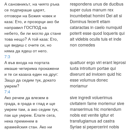
А сановникът, на чиято ръка
respondens unus de ducibus
се подпираше царят,
super cuius manum rex
отговори на Божия човек и
incumbebat homini Dei ait si
каза: Ето, и прозорци ако би
Dominus fecerit etiam
направил ГОСПОД на
cataractas in caelo numquid
небето, би ли могло да стане
poterit esse quod loqueris qui
това нещо? А той каза: Ето,
ait videbis oculis tuis et inde
ще видиш с очите си, но
non comedes
няма да ядеш от него.
7:3
А във входа на портата
quattuor ergo viri erant leprosi
имаше четирима прокажени
iuxta introitum portae qui
и те си казаха един на друг:
dixerunt ad invicem quid hic
Защо да седим тук, докато
esse volumus donec
умрем?
moriamur
7:4
Ако речем да влезем в
sive ingredi voluerimus
града, в града е глад и ще
civitatem fame moriemur sive
умрем там, а ако седим тук,
manserimus hic moriendum
пак ще умрем. Елате сега,
nobis est venite igitur et
нека преминем в
transfugiamus ad castra
арамейския стан. Ако ни
Syriae si pepercerint nobis