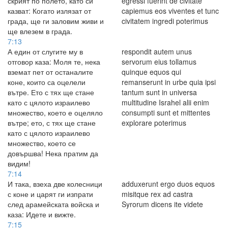
скрият по полето, като си
egressi fuerint de civitate
казват: Когато излязат от
capiemus eos viventes et tunc
града, ще ги заловим живи и
civitatem ingredi poterimus
ще влезем в града.
7:13
А един от слугите му в
respondit autem unus
отговор каза: Моля те, нека
servorum eius tollamus
вземат пет от останалите
quinque equos qui
коне, които са оцелели
remanserunt in urbe quia ipsi
вътре. Ето с тях ще стане
tantum sunt in universa
като с цялото израилево
multitudine Israhel alii enim
множество, което е оцеляло
consumpti sunt et mittentes
вътре; ето, с тях ще стане
explorare poterimus
като с цялото израилево
множество, което се
довършва! Нека пратим да
видим!
7:14
И така, взеха две колесници
adduxerunt ergo duos equos
с коне и царят ги изпрати
misitque rex ad castra
след арамейската войска и
Syrorum dicens ite videte
каза: Идете и вижте.
7:15