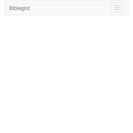
Bibleglot
Toggle
navigati