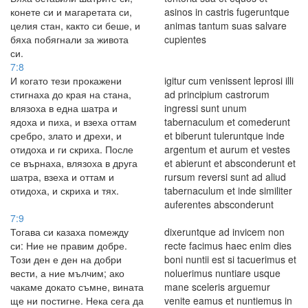
конете си и магаретата си,
asinos in castris fugeruntque
целия стан, както си беше, и
animas tantum suas salvare
бяха побягнали за живота
cupientes
си.
7:8
И когато тези прокажени
igitur cum venissent leprosi illi
стигнаха до края на стана,
ad principium castrorum
влязоха в една шатра и
ingressi sunt unum
ядоха и пиха, и взеха оттам
tabernaculum et comederunt
сребро, злато и дрехи, и
et biberunt tuleruntque inde
отидоха и ги скриха. После
argentum et aurum et vestes
се върнаха, влязоха в друга
et abierunt et absconderunt et
шатра, взеха и оттам и
rursum reversi sunt ad aliud
отидоха, и скриха и тях.
tabernaculum et inde similiter
auferentes absconderunt
7:9
Тогава си казаха помежду
dixeruntque ad invicem non
си: Ние не правим добре.
recte facimus haec enim dies
Този ден е ден на добри
boni nuntii est si tacuerimus et
вести, а ние мълчим; ако
noluerimus nuntiare usque
чакаме докато съмне, вината
mane sceleris arguemur
ще ни постигне. Нека сега да
venite eamus et nuntiemus in