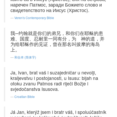
наречен Патмос, заради Божието слово и
свидетелството на Иисус (Христос).
Veren's Contemporary Bible
我─约翰就是你们的弟兄，和你们在耶稣的患
难、国度、忍耐里一同有分，为 神的道，并
为给耶稣作的见证，曾在那名叫拔摩的海岛
上。
和合本 (简体字)
Ja, Ivan, brat vaš i suzajedničar u nevolji,
kraljevstvu i postojanosti, u Isusu: bijah na
otoku zvanu Patmos radi riječi Božje i
svjedočanstva Isusova.
Croatian Bible
Já Jan, kterýž jsem i bratr váš, i spoluúčastník