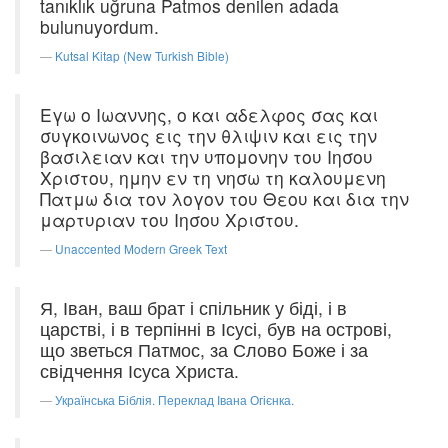
tanıklık uğruna Patmos denilen adada
bulunuyordum.
Kutsal Kitap (New Turkish Bible)
Εγω ο Ιωαννης, ο και αδελφος σας και
συγκοινωνος εις την θλιψιν και εις την
βασιλειαν και την υπομονην του Ιησου
Χριστου, ημην εν τη νησω τη καλουμενη
Πατμω δια τον λογον του Θεου και δια την
μαρτυριαν του Ιησου Χριστου.
Unaccented Modern Greek Text
Я, Іван, ваш брат і спільник у біді, і в
царстві, і в терпінні в Ісусі, був на острові,
що зветься Патмос, за Слово Боже і за
свідчення Ісуса Христа.
Українська Біблія. Переклад Івана Огієнка.