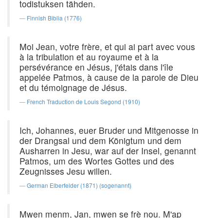
todistuksen tähden.
Finnish Biblia (1776)
Moi Jean, votre frère, et qui ai part avec vous
à la tribulation et au royaume et à la
persévérance en Jésus, j'étais dans l'île
appelée Patmos, à cause de la parole de Dieu
et du témoignage de Jésus.
French Traduction de Louis Segond (1910)
Ich, Johannes, euer Bruder und Mitgenosse in
der Drangsal und dem Königtum und dem
Ausharren in Jesu, war auf der Insel, genannt
Patmos, um des Wortes Gottes und des
Zeugnisses Jesu willen.
German Elberfelder (1871) (sogenannt)
Mwen menm, Jan, mwen se frè nou. M'ap