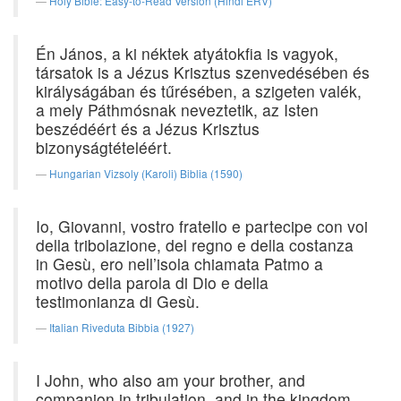
Holy Bible: Easy-to-Read Version (Hindi ERV)
Én János, a ki néktek atyátokfia is vagyok,
társatok is a Jézus Krisztus szenvedésében és
királyságában és tűrésében, a szigeten valék,
a mely Páthmósnak neveztetik, az Isten
beszédéért és a Jézus Krisztus
bizonyságtételéért.
Hungarian Vizsoly (Karoli) Biblia (1590)
Io, Giovanni, vostro fratello e partecipe con voi
della tribolazione, del regno e della costanza
in Gesù, ero nell’isola chiamata Patmo a
motivo della parola di Dio e della
testimonianza di Gesù.
Italian Riveduta Bibbia (1927)
I John, who also am your brother, and
companion in tribulation, and in the kingdom