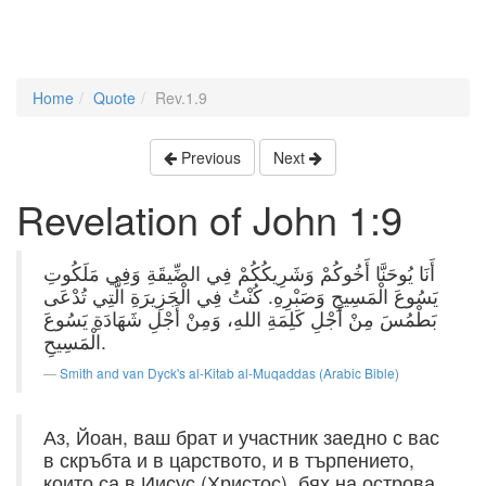
Home
Quote
Rev.1.9
Previous
Next
Revelation of John 1:9
أَنَا يُوحَنَّا أَخُوكُمْ وَشَرِيكُكُمْ فِي الضِّيقَةِ وَفِي مَلَكُوتِ
يَسُوعَ الْمَسِيحِ وَصَبْرِهِ. كُنْتُ فِي الْجَزِيرَةِ الَّتِي تُدْعَى
بَطْمُسَ مِنْ أَجْلِ كَلِمَةِ اللهِ، وَمِنْ أَجْلِ شَهَادَةِ يَسُوعَ
الْمَسِيحِ.
Smith and van Dyck's al-Kitab al-Muqaddas (Arabic Bible)
Аз, Йоан, ваш брат и участник заедно с вас
в скръбта и в царството, и в търпението,
които са в Иисус (Христос), бях на острова,