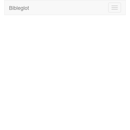
Bibleglot
Toggle
navigati