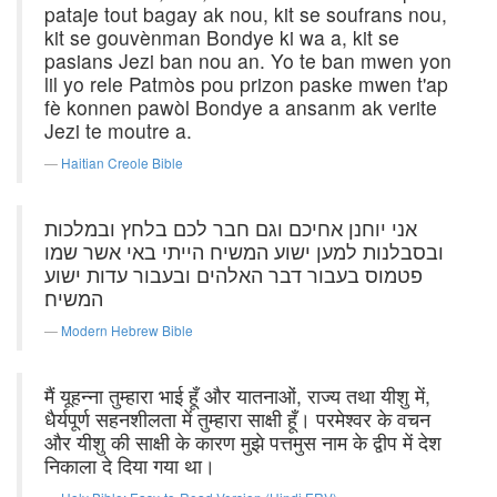
pataje tout bagay ak nou, kit se soufrans nou,
kit se gouvènman Bondye ki wa a, kit se
pasians Jezi ban nou an. Yo te ban mwen yon
lil yo rele Patmòs pou prizon paske mwen t'ap
fè konnen pawòl Bondye a ansanm ak verite
Jezi te moutre a.
Haitian Creole Bible
אני יוחנן אחיכם וגם חבר לכם בלחץ ובמלכות
ובסבלנות למען ישוע המשיח הייתי באי אשר שמו
פטמוס בעבור דבר האלהים ובעבור עדות ישוע
המשיח׃
Modern Hebrew Bible
मैं यूहन्ना तुम्हारा भाई हूँ और यातनाओं, राज्य तथा यीशु में,
धैर्यपूर्ण सहनशीलता में तुम्हारा साक्षी हूँ। परमेश्वर के वचन
और यीशु की साक्षी के कारण मुझे पत्तमुस नाम के द्वीप में देश
निकाला दे दिया गया था।