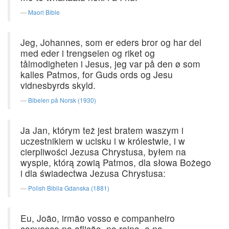
Maori Bible
Jeg, Johannes, som er eders bror og har del
med eder i trengselen og riket og
tålmodigheten i Jesus, jeg var på den ø som
kalles Patmos, for Guds ords og Jesu
vidnesbyrds skyld.
Bibelen på Norsk (1930)
Ja Jan, którym też jest bratem waszym i
uczestnikiem w ucisku i w królestwie, i w
cierpliwości Jezusa Chrystusa, byłem na
wyspie, którą zowią Patmos, dla słowa Bożego
i dla świadectwa Jezusa Chrystusa:
Polish Biblia Gdanska (1881)
Eu, João, irmão vosso e companheiro
convosco na aflição, no reino, e na