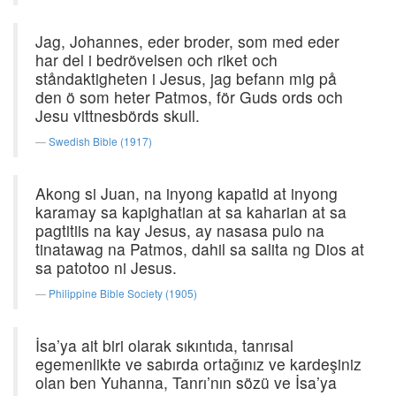
Jag, Johannes, eder broder, som med eder
har del i bedrövelsen och riket och
ståndaktigheten i Jesus, jag befann mig på
den ö som heter Patmos, för Guds ords och
Jesu vittnesbörds skull.
Swedish Bible (1917)
Akong si Juan, na inyong kapatid at inyong
karamay sa kapighatian at sa kaharian at sa
pagtitiis na kay Jesus, ay nasasa pulo na
tinatawag na Patmos, dahil sa salita ng Dios at
sa patotoo ni Jesus.
Philippine Bible Society (1905)
İsa’ya ait biri olarak sıkıntıda, tanrısal
egemenlikte ve sabırda ortağınız ve kardeşiniz
olan ben Yuhanna, Tanrı’nın sözü ve İsa’ya