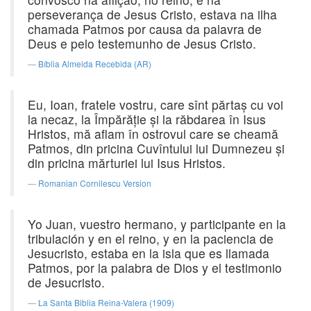
perseverança de Jesus Cristo, estava na ilha
chamada Patmos por causa da palavra de
Deus e pelo testemunho de Jesus Cristo.
Bíblia Almeida Recebida (AR)
Eu, Ioan, fratele vostru, care sînt părtaş cu voi
la necaz, la Împărăţie şi la răbdarea în Isus
Hristos, mă aflam în ostrovul care se cheamă
Patmos, din pricina Cuvîntului lui Dumnezeu şi
din pricina mărturiei lui Isus Hristos.
Romanian Cornilescu Version
Yo Juan, vuestro hermano, y participante en la
tribulación y en el reino, y en la paciencia de
Jesucristo, estaba en la isla que es llamada
Patmos, por la palabra de Dios y el testimonio
de Jesucristo.
La Santa Biblia Reina-Valera (1909)