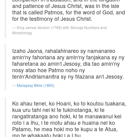
and patience of Jesus Christ, was in the isle
that is called Patmos, for the word of God, and
for the testimony of Jesus Christ.
King James Version (1769) with Strongs Numbers and
Morphology
Izaho Jaona, rahalahinareo sy namanareo
amin'ny fahoriana ary amin'ny fanjakana sy ny
faharetana ao amin'i Jesosy, dia tao amin'ny
nosy atao hoe Patmo noho ny
tenin'Andriamanitra sy ny filazana an'i Jesosy.
Malagasy Bible (1865)
Ko ahau tenei, ko Hoani, ko to koutou tuakana,
kua uru tahi nei ki te tukinotanga, ki te
rangatiratanga ano hoki, ki te manawanui kei
roto i a Ihu, i te motu ahau e huaina nei ko
Patamo, he mea hoki mo te kupu a te Atua,
mo te whakaatu hoki i a I hu.