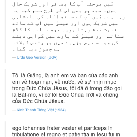
مَیں یوحنا آپ کا بھائی اور شریکِ حال
ہوں۔ مجھ پر بھی آپ کی طرح ظلم کیا جا
رہا ہے۔ مَیں آپ کے ساتھ اللہ کی بادشاہی
میں شریک ہوں اور عیسیٰ میں آپ کے ساتھ
ثابت قدم رہتا ہوں۔ مجھے اللہ کا کلام
سنانے اور عیسیٰ کے بارے میں گواہی دینے
کی وجہ سے اِس جزیرے میں جو پتمس کہلاتا
ہے چھوڑ دیا گیا۔
Urdu Geo Version (UGV)
Tôi là Giăng, là anh em và bạn của các anh
em về hoạn nạn, về nước, về sự nhịn nhục
trong Ðức Chúa Jêsus, tôi đã ở trong đảo gọi
là Bát-mô, vì cớ lời Ðức Chúa Trời và chứng
của Ðức Chúa Jêsus.
Kinh Thánh Tiếng Việt (1934)
ego Iohannes frater vester et particeps in
tribulatione et regno et patientia in Iesu fui in