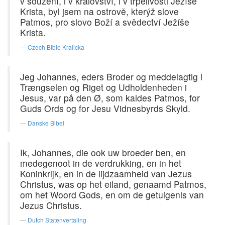
v soužení, i v království, i v trpělivosti Ježíše
Krista, byl jsem na ostrově, kterýž slove
Patmos, pro slovo Boží a svědectví Ježíše
Krista.
Czech Bible Kralicka
Jeg Johannes, eders Broder og meddelagtig i
Trængselen og Riget og Udholdenheden i
Jesus, var på den Ø, som kaldes Patmos, for
Guds Ords og for Jesu Vidnesbyrds Skyld.
Danske Bibel
Ik, Johannes, die ook uw broeder ben, en
medegenoot in de verdrukking, en in het
Koninkrijk, en in de lijdzaamheid van Jezus
Christus, was op het eiland, genaamd Patmos,
om het Woord Gods, en om de getuigenis van
Jezus Christus.
Dutch Statenvertaling