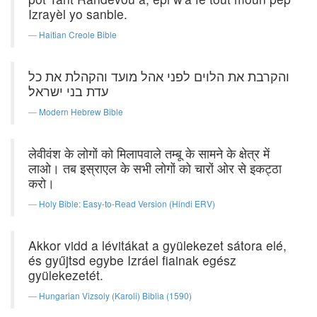
Izrayèl yo sanble.
Haitian Creole Bible
והקרבת את הלוים לפני אהל מועד והקהלת את כל
עדת בני ישראל׃
Modern Hebrew Bible
लेवीवंश के लोगों को मिलापवाले तम्बू के सामने के क्षेत्र में
लाओ। तब इस्राएल के सभी लोगों को चारों ओर से इकट्ठा
करो।
Holy Bible: Easy-to-Read Version (Hindi ERV)
Akkor vidd a lévitákat a gyülekezet sátora elé,
és gyűjtsd egybe Izráel fiainak egész
gyülekezetét.
Hungarian Vizsoly (Karoli) Biblia (1590)