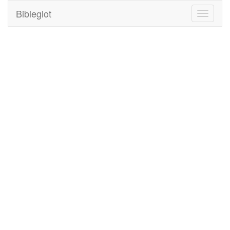
Bibleglot
Toggle
navigati