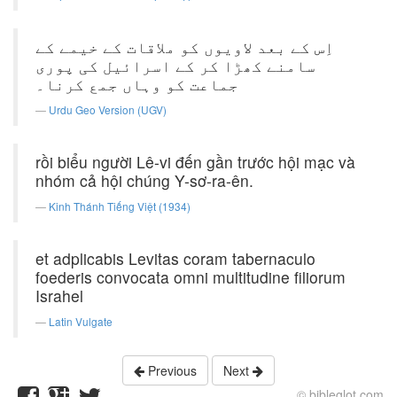
اِس کے بعد لاویوں کو ملاقات کے خیمے کے
سامنے کھڑا کر کے اسرائیل کی پوری
جماعت کو وہاں جمع کرنا۔
Urdu Geo Version (UGV)
rồi biểu người Lê-vi đến gần trước hội mạc và
nhóm cả hội chúng Y-sơ-ra-ên.
Kinh Thánh Tiếng Việt (1934)
et adplicabis Levitas coram tabernaculo
foederis convocata omni multitudine filiorum
Israhel
Latin Vulgate
Previous
Next
© bibleglot.com