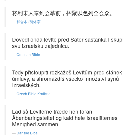
将利未人奉到会幕前，招聚以色列全会众。
和合本 (简体字)
Dovedi onda levite pred Šator sastanka i skupi
svu izraelsku zajednicu.
Croatian Bible
Tedy přistoupiti rozkážeš Levítům před stánek
úmluvy, a shromáždíš všecko množství synů
Izraelských.
Czech Bible Kralicka
Lad så Leviterne træde hen foran
Åbenbaringsteltet og kald hele Israelitternes
Menighed sammen.
Danske Bibel