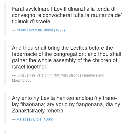
Farai avvicinare i Leviti dinanzi alla tenda di
convegno, e convocherai tutta la raunanza de’
figliuoli d’Israele.
Italian Riveduta Bibbia (1927)
And thou shalt bring the Levites before the
tabernacle of the congregation: and thou shalt
gather the whole assembly of the children of
Israel together:
King James Version (1769) with Strongs Numbers and
Morphology
Ary ento ny Levita hankeo anoloan'ny trano-
lay fihaonana; ary vorio ny fiangonana, dia ny
Zanak'Isiraely rehetra.
Malagasy Bible (1865)