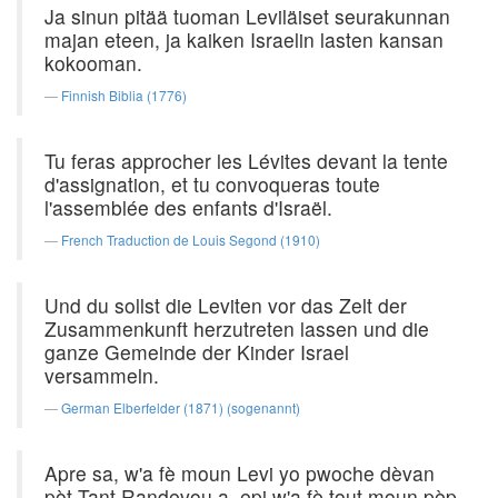
Ja sinun pitää tuoman Leviläiset seurakunnan
majan eteen, ja kaiken Israelin lasten kansan
kokooman.
Finnish Biblia (1776)
Tu feras approcher les Lévites devant la tente
d'assignation, et tu convoqueras toute
l'assemblée des enfants d'Israël.
French Traduction de Louis Segond (1910)
Und du sollst die Leviten vor das Zelt der
Zusammenkunft herzutreten lassen und die
ganze Gemeinde der Kinder Israel
versammeln.
German Elberfelder (1871) (sogenannt)
Apre sa, w'a fè moun Levi yo pwoche dèvan
pòt Tant Randevou a, epi w'a fè tout moun pèp