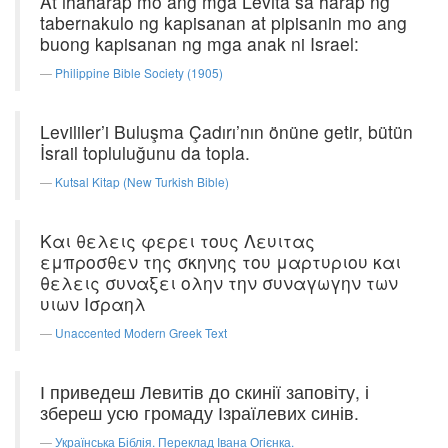
At ihaharap mo ang mga Levita sa harap ng
tabernakulo ng kapisanan at pipisanin mo ang
buong kapisanan ng mga anak ni Israel:
Philippine Bible Society (1905)
Levililer’i Buluşma Çadırı’nın önüne getir, bütün
İsrail topluluğunu da topla.
Kutsal Kitap (New Turkish Bible)
Και θελεις φερει τους Λευιτας
εμπροσθεν της σκηνης του μαρτυριου και
θελεις συναξει ολην την συναγωγην των
υιων Ισραηλ
Unaccented Modern Greek Text
І приведеш Левитів до скинії заповіту, і
збереш усю громаду Ізраїлевих синів.
Українська Біблія. Переклад Івана Огієнка.