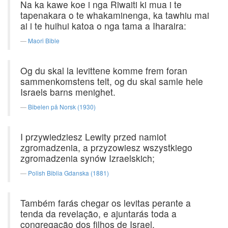
Na ka kawe koe i nga Riwaiti ki mua i te
tapenakara o te whakaminenga, ka tawhiu mai
ai i te huihui katoa o nga tama a Iharaira:
Maori Bible
Og du skal la levittene komme frem foran
sammenkomstens telt, og du skal samle hele
Israels barns menighet.
Bibelen på Norsk (1930)
I przywiedziesz Lewity przed namiot
zgromadzenia, a przyzowiesz wszystkiego
zgromadzenia synów Izraelskich;
Polish Biblia Gdanska (1881)
Também farás chegar os levitas perante a
tenda da revelação, e ajuntarás toda a
congregação dos filhos de Israel.