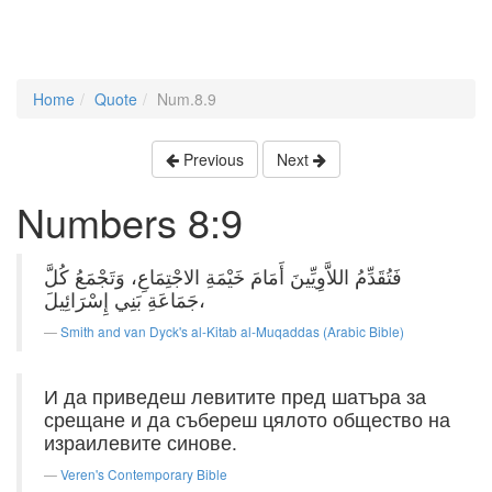
Home
Quote
Num.8.9
Previous
Next
Numbers 8:9
فَتُقَدِّمُ اللاَّوِيِّينَ أَمَامَ خَيْمَةِ الاجْتِمَاعِ، وَتَجْمَعُ كُلَّ
جَمَاعَةِ بَنِي إِسْرَائِيلَ،
Smith and van Dyck's al-Kitab al-Muqaddas (Arabic Bible)
И да приведеш левитите пред шатъра за
срещане и да събереш цялото общество на
израилевите синове.
Veren's Contemporary Bible