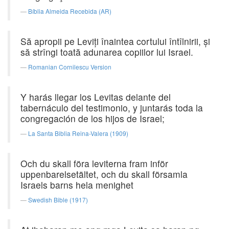
Bíblia Almeida Recebida (AR)
Să apropii pe Leviţi înaintea cortului întîlnirii, şi
să strîngi toată adunarea copiilor lui Israel.
Romanian Cornilescu Version
Y harás llegar los Levitas delante del
tabernáculo del testimonio, y juntarás toda la
congregación de los hijos de Israel;
La Santa Biblia Reina-Valera (1909)
Och du skall föra leviterna fram inför
uppenbarelsetältet, och du skall församla
Israels barns hela menighet
Swedish Bible (1917)