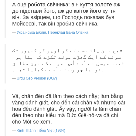
А оце робота свічника: він куття золоте аж
до підстави його, аж до квіток його куття
він. За взірцем, що Господь показав був
Мойсеєві, так він зробив свічника.
Українська Біблія. Переклад Івана Огієнка.
شمع دان پائے سے لے کر اوپر کی کلیوں تک
سونے کے ایک گھڑے ہوئے ٹکڑے کا بنا ہوا
تھا۔ موسیٰ نے اُسے اُس نمونے کے عین مطابق
بنوایا جو رب نے اُسے دکھایا تھا۔
Urdu Geo Version (UGV)
Vả, chân đèn đã làm theo cách nầy; làm bằng
vàng đánh giát, cho đến cái chân và những cái
hoa đều đánh giát. Ấy vậy, người ta làm chân
đèn theo như kiểu mà Ðức Giê-hô-va đã chỉ
cho Môi-se xem.
Kinh Thánh Tiếng Việt (1934)