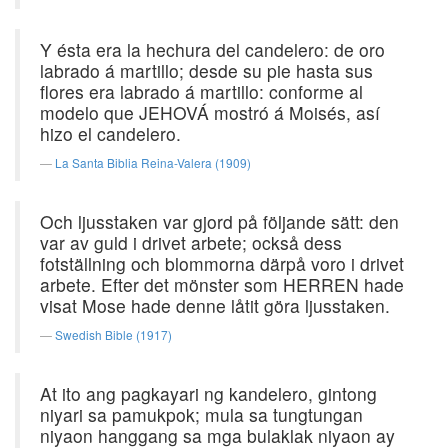
Y ésta era la hechura del candelero: de oro
labrado á martillo; desde su pie hasta sus
flores era labrado á martillo: conforme al
modelo que JEHOVÁ mostró á Moisés, así
hizo el candelero.
La Santa Biblia Reina-Valera (1909)
Och ljusstaken var gjord på följande sätt: den
var av guld i drivet arbete; också dess
fotställning och blommorna därpå voro i drivet
arbete. Efter det mönster som HERREN hade
visat Mose hade denne låtit göra ljusstaken.
Swedish Bible (1917)
At ito ang pagkayari ng kandelero, gintong
niyari sa pamukpok; mula sa tungtungan
niyaon hanggang sa mga bulaklak niyaon ay