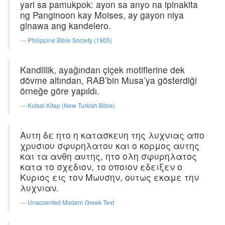
yari sa pamukpok: ayon sa anyo na ipinakita
ng Panginoon kay Moises, ay gayon niya
ginawa ang kandelero.
Philippine Bible Society (1905)
Kandillik, ayağından çiçek motiflerine dek
dövme altından, RAB’bin Musa’ya gösterdiği
örneğe göre yapıldı.
Kutsal Kitap (New Turkish Bible)
Αυτη δε ητο η κατασκευη της λυχνιας απο
χρυσιου σφυρηλατου και ο κορμος αυτης
και τα ανθη αυτης, ητο ολη σφυρηλατος
κατα το σχεδιον, το οποιον εδειξεν ο
Κυριος εις τον Μωυσην, ουτως εκαμε την
λυχνιαν.
Unaccented Modern Greek Text