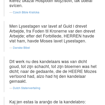
kteréž ukázal Hospodin Mojžíšovi, tak udělal
svícen.
Czech Bible Kralicka
Men Lysestagen var lavet af Guld i drevet
Arbejde, fra Foden til Kronerne var den drevet
Arbejde; efter det Forbillede, HERREN havde
vist ham, havde Moses lavet Lysestagen.
Danske Bibel
Dit werk nu des kandelaars was van dicht
goud, tot zijn schacht, tot zijn bloemen was het
dicht; naar de gedaante, die de HEERE Mozes
vertoond had, alzo had hij den kandelaar
gemaakt.
Dutch Statenvertaling
Kaj jen estas la aranĝo de la kandelabro: