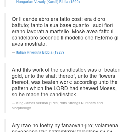
Hungarian Vizsoly (Karoli) Biblia (1590)
Or il candelabro era fatto così: era d’oro
battuto; tanto la sua base quanto i suoi fiori
erano lavorati a martello. Mosè avea fatto il
candelabro secondo il modello che l’Eterno gli
avea mostrato.
Italian Riveduta Bibbia (1927)
And this work of the candlestick was of beaten
gold, unto the shaft thereof, unto the flowers
thereof, was beaten work: according unto the
pattern which the LORD had shewed Moses,
so he made the candlestick.
King James Version (1769) with Strongs Numbers and
Morphology
Ary izao no toetry ny fanaovan-jiro; volamena
novoasana izy; hatramin'ny faladiany sy ny