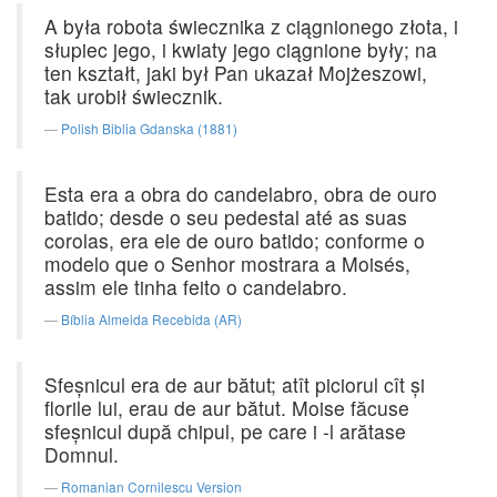
A była robota świecznika z ciągnionego złota, i
słupiec jego, i kwiaty jego ciągnione były; na
ten kształt, jaki był Pan ukazał Mojżeszowi,
tak urobił świecznik.
Polish Biblia Gdanska (1881)
Esta era a obra do candelabro, obra de ouro
batido; desde o seu pedestal até as suas
corolas, era ele de ouro batido; conforme o
modelo que o Senhor mostrara a Moisés,
assim ele tinha feito o candelabro.
Bíblia Almeida Recebida (AR)
Sfeşnicul era de aur bătut; atît piciorul cît şi
florile lui, erau de aur bătut. Moise făcuse
sfeşnicul după chipul, pe care i -l arătase
Domnul.
Romanian Cornilescu Version