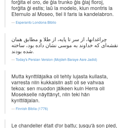
forĝita el oro, de ĝia trunko ĝis ĝiaj floroj,
forĝita ĝi estis; laŭ la modelo, kiun montris la
Eternulo al Moseo, tiel li faris la kandelabron.
Esperanto Londona Biblio
چراغدانها، از سر تا پایه، از طلا و مطابق همان
نقشه‌ای که خداوند به موسی نشان داده بود، ساخته
شده بودند.
Today's Persian Version (Mojdeh Baraye Asre Jadid)
Mutta kynttiläjalka oli tehty lujasta kullasta,
varresta niin kukkaisiin asti oli se vahvaa
tekoa: sen muodon jälkeen kuin Herra oli
Mosekselle näyttänyt, niin teki hän
kynttiläjalan.
Finnish Biblia (1776)
Le chandelier était d'or battu; jusqu'à son pied,