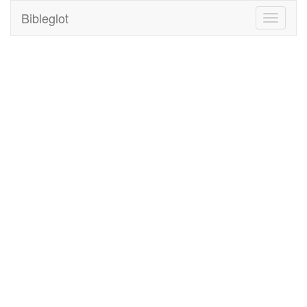
Bibleglot
Toggle
navigati