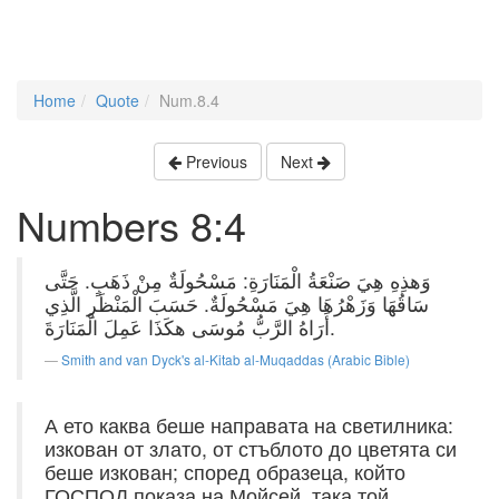
Home
Quote
Num.8.4
Previous
Next
Numbers 8:4
وَهذِهِ هِيَ صَنْعَةُ الْمَنَارَةِ: مَسْحُولَةٌ مِنْ ذَهَبٍ. حَتَّى
سَاقُهَا وَزَهْرُهَا هِيَ مَسْحُولَةٌ. حَسَبَ الْمَنْظَرِ الَّذِي
أَرَاهُ الرَّبُّ مُوسَى هكَذَا عَمِلَ الْمَنَارَةَ.
Smith and van Dyck's al-Kitab al-Muqaddas (Arabic Bible)
А ето каква беше направата на светилника:
изкован от злато, от стъблото до цветята си
беше изкован; според образеца, който
ГОСПОД показа на Мойсей, така той