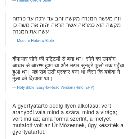
וזה מעשה המנרה מקשה זהב עד ירכה עד פרחה
מקשה הוא כמראה אשר הראה יהוה את משה כן
עשה את המנרה׃
Modern Hebrew Bible
दीपाधार सोने की पट्टियों से बना था। सोने का उपयोग
आधार से आरम्भ हुआ था और ऊपर सुनहरे फूलों तक पहुँचा
हुआ था। यह सब उसी प्रकार बना था जैसा कि यहोवा ने
मूसा को दिखाया था।
Holy Bible: Easy-to-Read Version (Hindi ERV)
A gyertyatartó pedig ilyen alkotású: vert
aranyból vala mind a szára, mind a virága;
vert mű az; ama forma szerint, a melyet
mutatott volt az Úr Mózesnek, úgy készíték a
gyertyatartót.