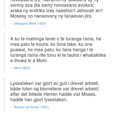
voniny aza dia samy novoasana avokoa;
araka ny endrika izay nasehon'i Jehovah an'i
Mosesy no nanaovany ny fanaovan-jiro.
Malagasy Bible (1865)
A ko te mahinga tenei o te turanga rama, he
mea patu te koura; ko tona take, ko ona
puawai, he mea patu; ko tana hanga i te
turanga rama rite tonu ki te tauira i whakakitea
e Ihowa ki a Mohi.
Maori Bible
Lysestaken var gjort av gull i drevet arbeid;
både foten og blomstene var drevet arbeid;
efter det billede Herren hadde vist Moses,
hadde han gjort lysestaken.
Bibelen på Norsk (1930)