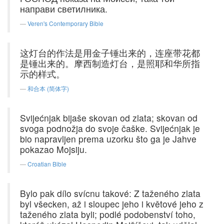
направи светилника.
Veren's Contemporary Bible
这灯台的作法是用金子锤出来的，连座带花都
是锤出来的。摩西制造灯台，是照耶和华所指
示的样式。
和合本 (简体字)
Svijećnjak bijaše skovan od zlata; skovan od
svoga podnožja do svoje čaške. Svijećnjak je
bio napravljen prema uzorku što ga je Jahve
pokazao Mojsiju.
Croatian Bible
Bylo pak dílo svícnu takové: Z taženého zlata
byl všecken, až i sloupec jeho i květové jeho z
taženého zlata byli; podlé podobenství toho,