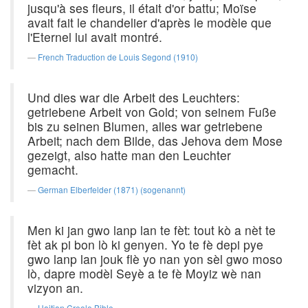
jusqu'à ses fleurs, il était d'or battu; Moïse
avait fait le chandelier d'après le modèle que
l'Eternel lui avait montré.
French Traduction de Louis Segond (1910)
Und dies war die Arbeit des Leuchters:
getriebene Arbeit von Gold; von seinem Fuße
bis zu seinen Blumen, alles war getriebene
Arbeit; nach dem Bilde, das Jehova dem Mose
gezeigt, also hatte man den Leuchter
gemacht.
German Elberfelder (1871) (sogenannt)
Men ki jan gwo lanp lan te fèt: tout kò a nèt te
fèt ak pi bon lò ki genyen. Yo te fè depi pye
gwo lanp lan jouk flè yo nan yon sèl gwo moso
lò, dapre modèl Seyè a te fè Moyiz wè nan
vizyon an.
Haitian Creole Bible