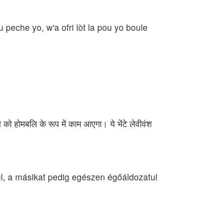
peche yo, w'a ofri lòt la pou yo boule
 को होमबलि के रूप में काम आएगा। ये भेंटे लेवीवंश
tul, a másikat pedig egészen égőáldozatul