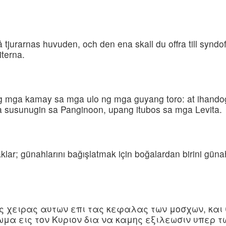
tjurarnas huvuden, och den ena skall du offra till syndoff
iterna.
ng mga kamay sa mga ulo ng mga guyang toro: at ihando
a susunugin sa Panginoon, upang itubos sa mga Levita.
acaklar; günahlarını bağışlatmak için boğalardan birini g
τας χειρας αυτων επι τας κεφαλας των μοσχων, και
μα εις τον Κυριον δια να καμης εξιλεωσιν υπερ τ