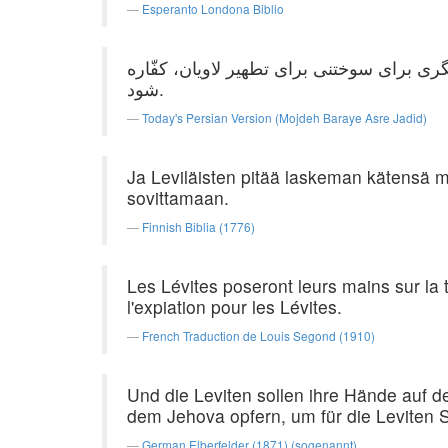
Esperanto Londona Biblio
گری برای سوختنی برای تطهیر لاویان، کفّاره
شود.
Today's Persian Version (Mojdeh Baraye Asre Jadid)
Ja Leviläisten pitää laskeman kätensä mull
sovittamaan.
Finnish Biblia (1776)
Les Lévites poseront leurs mains sur la tê
l'expiation pour les Lévites.
French Traduction de Louis Segond (1910)
Und die Leviten sollen ihre Hände auf d
dem Jehova opfern, um für die Leviten 
German Elberfelder (1871) (sogenannt)