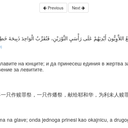
Previous
Next
e)
лавите на юнците; и да принесеш единия в жертва за
ение за левитите.
将一只作赎罪祭，一只作燔祭，献给耶和华，为利未人赎
ma na glave; onda jednoga prinesi kao okajnicu, a drugog