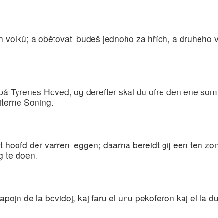
ch volků; a obětovati budeš jednoho za hřích, a druhého 
på Tyrenes Hoved, og derefter skal du ofre den ene so
iterne Soning.
 hoofd der varren leggen; daarna bereidt gij een ten zon
 te doen.
apojn de la bovidoj, kaj faru el unu pekoferon kaj el la du