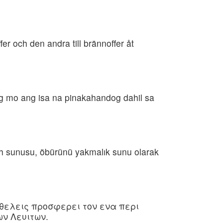
er och den andra till brännoffer åt
g mo ang isa na pinakahandog dahil sa
ünah sunusu, öbürünü yakmalık sunu olarak
 θελεις προσφερει τον ενα περι
ων Λευιτων.