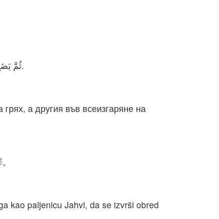
ثُمَّ يَضَعُ اللاَّوِيُّونَ أَيْدِيَهُمْ عَلَى رَأْسَيِ الثَّوْرَيْنِ، فَتُقَرِّبُ الْوَاحِدَ ذَبِيحَةَ خَطِيَّةٍ، وَالآخَرَ مُحْرَقَةً لِلرَّبِّ، لِلتَّكْفِيرِ عَنِ اللاَّوِيِّينَ.
 грях, а другия във всеизгаряне на
罪。
a kao paljenicu Jahvi, da se izvrši obred