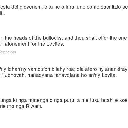
testa dei giovenchi, e tu ne offrirai uno come sacrifizio p
ti.
n the heads of the bullocks: and thou shalt offer the one f
an atonement for the Levites.
Morphology
y lohan'ny vantotr'ombilahy roa; dia atero ny anankiray 
n'i Jehovah, hanaovana fanavotana ho an'ny Levita.
 runga ki nga matenga o nga puru: a me tuku tetahi e koe
ie mo nga Riwaiti.