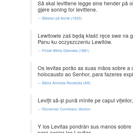
Så skal levittene legge sine hender på ok
gjøre soning for levittene.
Bibelen på Norsk (1930)
Lewitowie zaś będą kłaść ręce swe na g
Panu ku oczyszczeniu Lewitów.
Polish Biblia Gdanska (1881)
Os levitas porão as suas mãos sobre a 
holocausto ao Senhor, para fazeres expi
Bíblia Almeida Recebida (AR)
Leviţii să-şi pună mînile pe capul viţeilor,
Romanian Cornilescu Version
Y los Levitas pondrán sus manos sobre l
para expiar los Levitas.