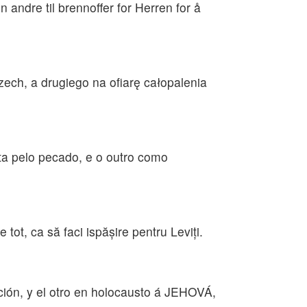
 andre til brennoffer for Herren for å
ech, a drugiego na ofiarę całopalenia
ta pelo pecado, e o outro como
e tot, ca să faci ispăşire pentru Leviţi.
ción, y el otro en holocausto á JEHOVÁ,