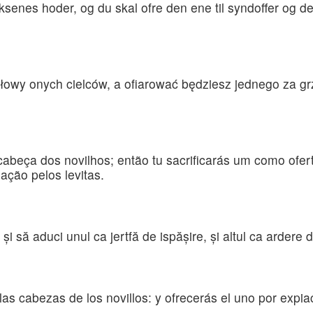
senes hoder, og du skal ofre den ene til syndoffer og den
łowy onych cielców, a ofiarować będziesz jednego za grz
cabeça dos novilhos; então tu sacrificarás um como ofer
ação pelos levitas.
 şi să aduci unul ca jertfă de ispăşire, şi altul ca ardere d
as cabezas de los novillos: y ofrecerás el uno por expia