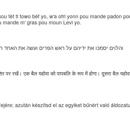
u tèt ti towo bèf yo, w'a ofri yonn pou mande padon pou 
ou mande m' gras pou moun Levi yo.
והלוים יסמכו את ידיהם על ראש הפרים ועשה את האחד ח
सिर पर रखें। एक बैल यहोवा को पापबलि के रूप में होगा। दूसरा बैल यहोवा
 fejére; azután készítsd el az egyiket bűnért való áldoza