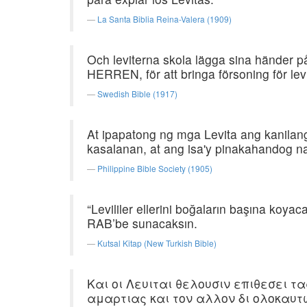
La Santa Biblia Reina-Valera (1909)
Och leviterna skola lägga sina händer på 
HERREN, för att bringa försoning för lev
Swedish Bible (1917)
At ipapatong ng mga Levita ang kanila
kasalanan, at ang isa'y pinakahandog n
Philippine Bible Society (1905)
“Levililer ellerini boğaların başına koy
RAB’be sunacaksın.
Kutsal Kitap (New Turkish Bible)
Και οι Λευιται θελουσιν επιθεσει 
αμαρτιας και τον αλλον δι ολοκαυτω