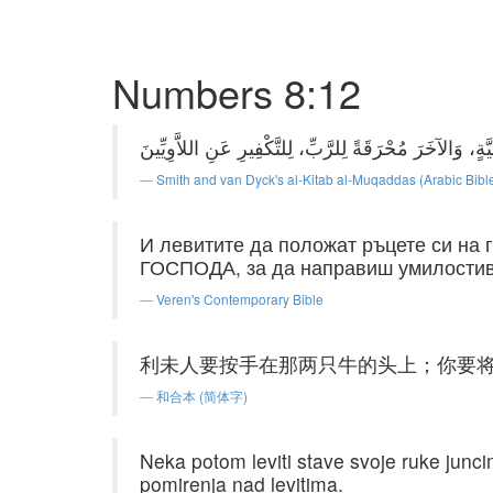
Numbers 8:12
Smith and van Dyck's al-Kitab al-Muqaddas (Arabic Bibl
И левитите да положат ръцете си на г
ГОСПОДА, за да направиш умилостив
Veren's Contemporary Bible
利未人要按手在那两只牛的头上；你要
和合本 (简体字)
Neka potom leviti stave svoje ruke junci
pomirenja nad levitima.