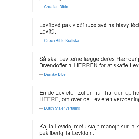
Croatian Bible
Levítové pak vloží ruce své na hlavy tě
Levítů.
Czech Bible Kralicka
Så skal Leviterne lægge deres Hænder 
Brændoffer til HERREN for at skaffe Lev
Danske Bibel
En de Levieten zullen hun handen op het
HEERE, om over de Levieten verzoening
Dutch Statenvertaling
Kaj la Levidoj metu siajn manojn sur la k
pekliberigi la Levidojn.