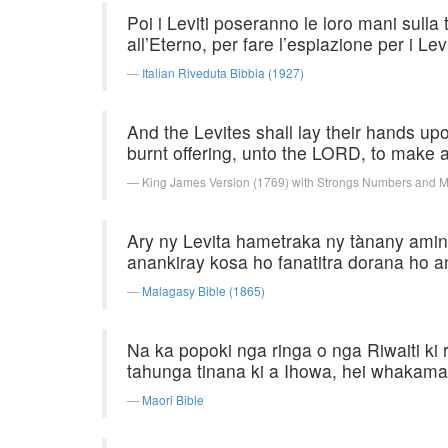
Poi i Leviti poseranno le loro mani sulla 
all’Eterno, per fare l’espiazione per i Levi
Italian Riveduta Bibbia (1927)
And the Levites shall lay their hands upo
burnt offering, unto the LORD, to make 
King James Version (1769) with Strongs Numbers and 
Ary ny Levita hametraka ny tànany amin'n
anankiray kosa ho fanatitra dorana ho a
Malagasy Bible (1865)
Na ka popoki nga ringa o nga Riwaiti ki
tahunga tinana ki a Ihowa, hei whakamar
Maori Bible