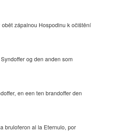
v obět zápalnou Hospodinu k očištění
m Syndoffer og den anden som
doffer, en een ten brandoffer den
a bruloferon al la Eternulo, por