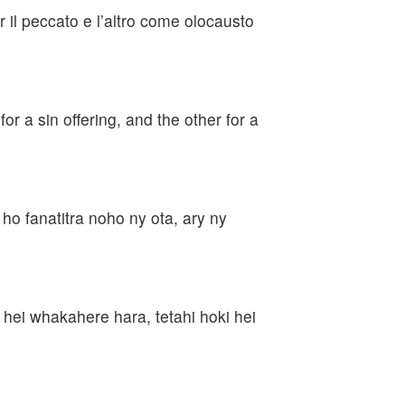
er il peccato e l’altro come olocausto
or a sin offering, and the other for a
ho fanatitra noho ny ota, ary ny
 hei whakahere hara, tetahi hoki hei