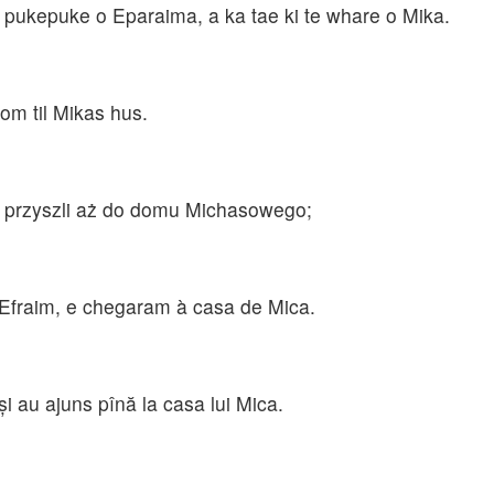
ua pukepuke o Eparaima, a ka tae ki te whare o Mika.
kom til Mikas hus.
m przyszli aż do domu Michasowego;
Efraim, e chegaram à casa de Mica.
şi au ajuns pînă la casa lui Mica.