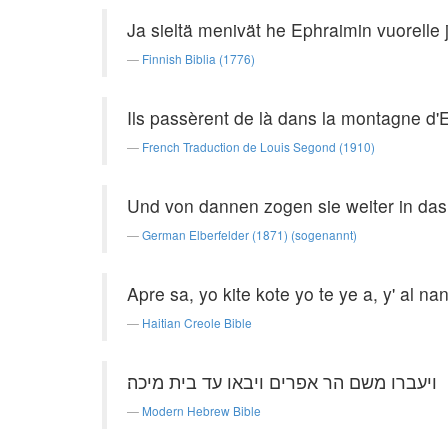
Ja sieltä menivät he Ephraimin vuorelle 
Finnish Biblia (1776)
Ils passèrent de là dans la montagne d'E
French Traduction de Louis Segond (1910)
Und von dannen zogen sie weiter in da
German Elberfelder (1871) (sogenannt)
Apre sa, yo kite kote yo te ye a, y' al n
Haitian Creole Bible
ויעברו משם הר אפרים ויבאו עד בית מיכה׃
Modern Hebrew Bible