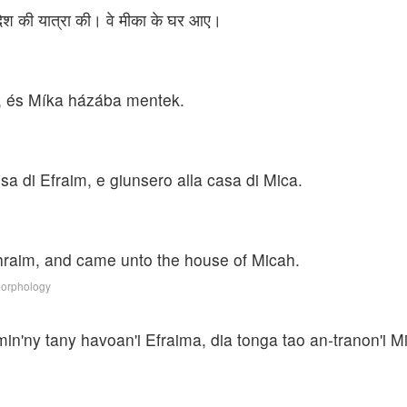
प्रदेश की यात्रा की। वे मीका के घर आए।
e, és Míka házába mentek.
a di Efraim, e giunsero alla casa di Mica.
raim, and came unto the house of Micah.
Morphology
in'ny tany havoan'i Efraima, dia tonga tao an-tranon'i M