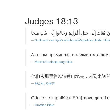
Judges 18:13
Smith and van Dyck's al-Kitab al-Muqaddas (Arabic Bibl
А оттам преминаха в хълмистата зем
Veren's Contemporary Bible
他们从那里往以法莲山地去，来到米迦
和合本 (简体字)
Odatle se zaputiše u Efrajimovu goru i 
Croatian Bible