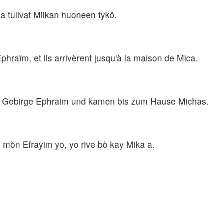
ja tulivat Miikan huoneen tykö.
phraïm, et ils arrivèrent jusqu'à la maison de Mica.
s Gebirge Ephraim und kamen bis zum Hause Michas.
an mòn Efrayim yo, yo rive bò kay Mika a.