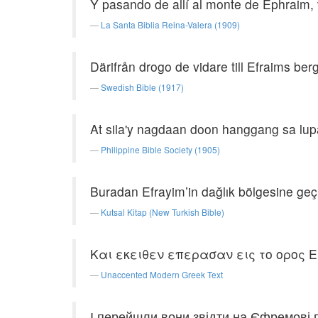
Y pasando de allí al monte de Ephraim, 
La Santa Biblia Reina-Valera (1909)
Därifrån drogo de vidare till Efraims be
Swedish Bible (1917)
At sila'y nagdaan doon hanggang sa lup
Philippine Bible Society (1905)
Buradan Efrayim’in dağlık bölgesine geçip
Kutsal Kitap (New Turkish Bible)
Και εκειθεν επερασαν εις το ορος Ε
Unaccented Modern Greek Text
І перейшли вони звідти на Єфремові 