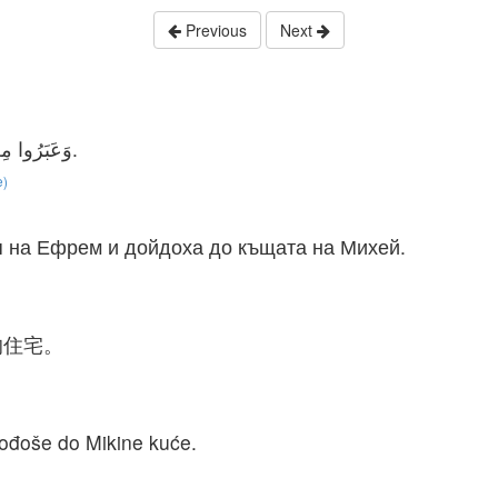
Previous
Next
وَعَبَرُوا مِنْ هُنَاكَ إِلَى جَبَلِ أَفْرَايِمَ وَجَاءُوا إِلَى بَيْتِ مِيخَا.
e)
я на Ефрем и дойдоха до къщата на Михей.
的住宅。
dođoše do Mikine kuće.