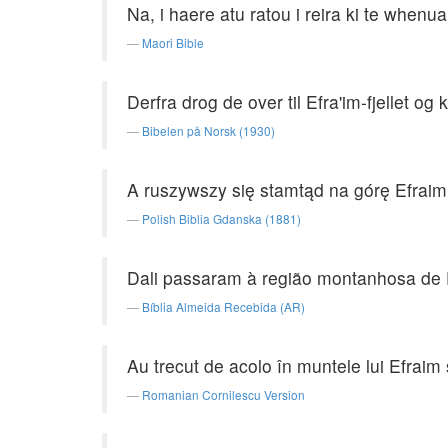
Na, i haere atu ratou i reira ki te when
Maori Bible
Derfra drog de over til Efra'im-fjellet og 
Bibelen på Norsk (1930)
A ruszywszy się stamtąd na górę Efrai
Polish Biblia Gdanska (1881)
Dali passaram à região montanhosa de 
Bíblia Almeida Recebida (AR)
Au trecut de acolo în muntele lui Efraim 
Romanian Cornilescu Version