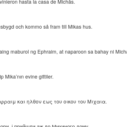
vinieron hasta la casa de Michâs.
rgsbygd och kommo så fram till Mikas hus.
aing maburol ng Ephraim, at naparoon sa bahay ni Mich
 Mika’nın evine gittiler.
φραιμ και ηλθον εως του οικου του Μιχαια.
гори, і прийшли аж до Михиного дому.